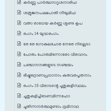
കർണ്ണ പാർത്ഥസദൃശനാരിഹ
ശത്രുജനപക്ഷപാതി നീയുമിഹ
വത്സ രാധേയ കർണ്ണ ശൃണു കൃപ
രംഗം 14 യുദ്ധരംഗം
രേ രേ ഗോകുലചോര നേരേ നില്ലെടാ
പോരും പോരുമിന്നോരോ വീരവാദം
പഞ്ചാനനങ്ങളുടെ സഞ്ചയം
ഭീഷ്മദ്രോണപ്രധാനാം കുരുവരപൃതനാം
രംഗം 15 വിരാടന്റെ ചൂതുകളിസ്ഥലം
ചൂതുകളിച്ചിടേണമിന്നഹോ
ചൂതിന്നനർത്ഥമുണ്ടാം ഭൂമിനാഥ