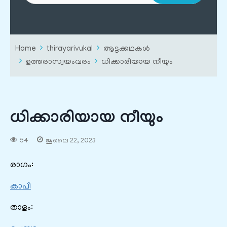
Home
thirayarivukal
ആട്ടക്കഥകൾ
ഉത്തരാസ്വയംവരം
ധിക്കാരിയായ നീയും
ധിക്കാരിയായ നീയും
54
ജൂലൈ 22, 2023
രാഗം:
കാപി
താളം: