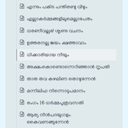
എന്നും പകിട പന്തിരണ്ടു വീഴും
എല്ലാകർമ്മങ്ങളിലുമെല്ലാപേരും
ധരണീവല്ലഭ! ശൃണു വചനം
ഉത്തരനല്ല ജയം ക്ഷത്താവാം
ധിക്കാരിയായ നീയും
അക്ഷംകൊണ്ടൊന്നെറിഞ്ഞാൻ നൃപതി
താത തവ കഴലിണ തൊഴുന്നേൻ
മന്നിലിഹ നിന്നൊടുപമാനം
രംഗം 16 ധർമ്മപുത്രവസതി
ആര്യ നിൻപദയുഗളം
കൈവണങ്ങുന്നേൻ