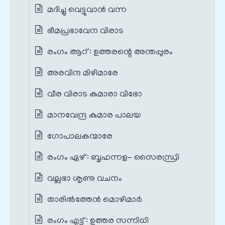
മദിച്ചു വെട്ടുവാൻ വന്ന
ഭീമപ്രഭാവേന വിരാട
രംഗം ആറ് : ഉത്തരന്റെ അന്തപ്പുരം
അരവിന്ദ മിഴിമാരേ
വീര വിരാട കുമാരാ വിഭോ
മാനവേന്ദ്ര കുമാര പാലയ
ഗോപാലകന്മാരേ
രംഗം ഏഴ് : ബൃഹന്നള- സൈരന്ധ്രി
വല്ലഭാ ശൃണു വചനം
താരിൽത്തേൻ മൊഴിമാർ
രംഗം എട്ട് : ഉത്തര സന്നിധി