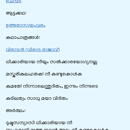
ചെമ്പട
ആട്ടക്കഥ:
ഉത്തരാസ്വയംവരം
കഥാപാത്രങ്ങൾ:
വിരാടൻ (വിരാട രാജാവ്)
ധിക്കാരിയായ നീയും സൽക്കാരയോഗ്യനല്ല
മസ്കരികുലഹതക! നീ കണ്ടുകൊൾക
കുമതേ! നിന്നാലെന്തുദിതം, ഇന്നും നിന്നുടെ
കുടിലത്വം സാധു മയാ വിദിതം
അർത്ഥം:
ദുഷ്ടസന്യാസി ധിക്കാരിയായ നീ