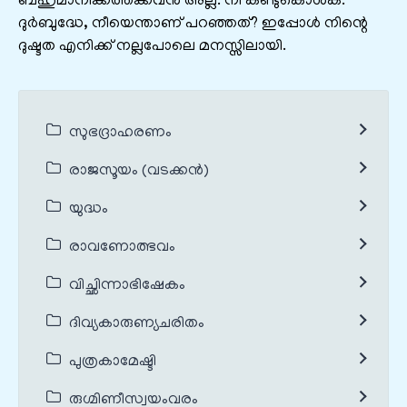
ബഹുമാനിക്കത്തക്കവൻ അല്ല. നീ കണ്ടുകൊൾക.
ദുർബുദ്ധേ, നീയെന്താണ് പറഞ്ഞത്? ഇപ്പോൾ നിന്റെ
ദുഷ്ടത എനിക്ക് നല്ലപോലെ മനസ്സിലായി.
സുഭദ്രാഹരണം
രാജസൂയം (വടക്കൻ)
യുദ്ധം
രാവണോത്ഭവം
വിച്ഛിന്നാഭിഷേകം
ദിവ്യകാരുണ്യചരിതം
പുത്രകാമേഷ്ടി
രുഗ്മിണീസ്വയംവരം