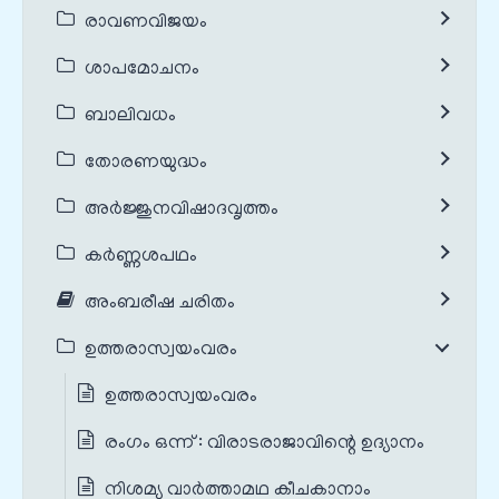
രാവണവിജയം
ശാപമോചനം
ബാലിവധം
തോരണയുദ്ധം
അർജ്ജുനവിഷാദവൃത്തം
കർണ്ണശപഥം
അംബരീഷ ചരിതം
ഉത്തരാസ്വയംവരം
ഉത്തരാസ്വയംവരം
രംഗം ഒന്ന് : വിരാടരാജാവിന്റെ ഉദ്യാനം
നിശമ്യ വാർത്താമഥ കീചകാനാം