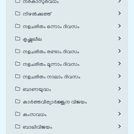
നരകാസുരവധം
നിഴൽക്കുത്ത്
നളചരിതം ഒന്നാം ദിവസം
കൃഷ്ണലീല
നളചരിതം രണ്ടാം ദിവസം
നളചരിതം മൂന്നാം ദിവസം
നളചരിതം നാലാം ദിവസം
ബാണയുദ്ധം
കാർത്തവീര്യാർജ്ജുന വിജയം
കംസവധം
ബാലിവിജയം