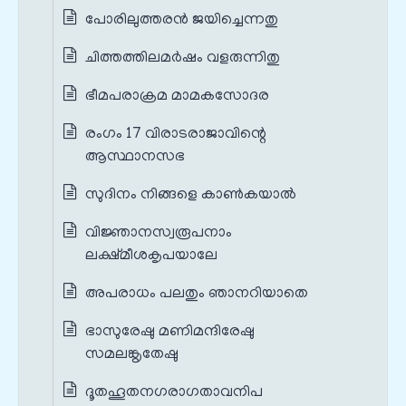
പോരിലുത്തരൻ ജയിച്ചെന്നതു
ചിത്തത്തിലമർഷം വളരുന്നിതു
ഭീമപരാക്രമ മാമകസോദര
രംഗം 17 വിരാടരാജാവിന്റെ
ആസ്ഥാനസഭ
സുദിനം നിങ്ങളെ കാൺകയാൽ
വിജ്ഞാനസ്വരൂപനാം
ലക്ഷ്മീശകൃപയാലേ
അപരാധം പലതും ഞാനറിയാതെ
ഭാസുരേഷു മണിമന്ദിരേഷു
സമലങ്കൃതേഷു
ദൂതഹൂതനഗരാഗതാവനിപ