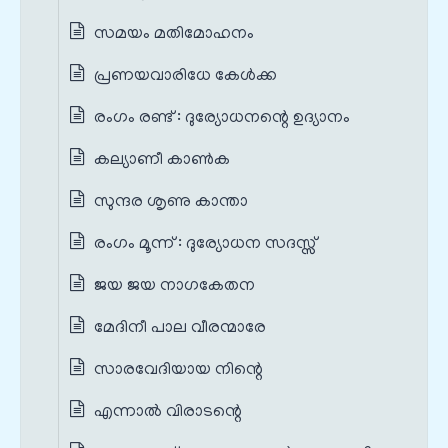
സമയം മതിമോഹനം
പ്രണയവാരിധേ കേൾക്ക
രംഗം രണ്ട് : ദുര്യോധനന്റെ ഉദ്യാനം
കല്യാണീ കാൺക
സുന്ദര ശൃണു കാന്താ
രംഗം മൂന്ന് : ദുര്യോധന സദസ്സ്
ജയ ജയ നാഗകേതന
മേദിനീ പാല വീരന്മാരേ
സാരവേദിയായ നിന്റെ
എന്നാൽ വിരാടന്റെ