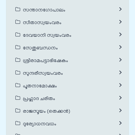
സന്താനഗോപാലം
സീതാസ്വയംവരം
ദേവയാനി സ്വയംവരം
സേതുബന്ധനം
ശ്രീരാമപട്ടാഭിഷേകം
സുന്ദരീസ്വയംവരം
പൂതനാമോക്ഷം
പ്രഹ്ലാദ ചരിതം
രാജസൂയം (തെക്കൻ)
ദുര്യോധനവധം