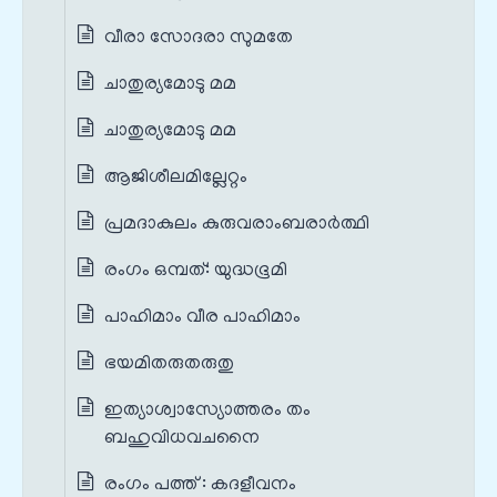
വീരാ സോദരാ സുമതേ
ചാതുര്യമോടു മമ
ചാതുര്യമോടു മമ
ആജിശീലമില്ലേറ്റം
പ്രമദാകുലം കുരുവരാംബരാർത്ഥി
രംഗം ഒമ്പത്: യുദ്ധഭൂമി
പാഹിമാം വീര പാഹിമാം
ഭയമിതരുതരുതു
ഇത്യാശ്വാസ്യോത്തരം തം
ബഹുവിധവചനൈ
രംഗം പത്ത് : കദളീവനം