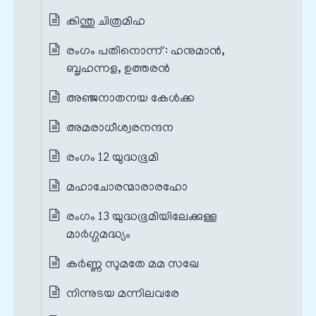
കിന്തു ചിത്രമിഹ
രംഗം പതിനൊന്ന് : ഹനുമാൻ,
ബൃഹന്നള, ഉത്തരൻ
അഞ്ജനാതനയ കേൾക്ക
അമരാധീശ്വരനന്ദന
രംഗം 12 യുദ്ധഭൂമി
മഹാചോരന്മാരാരഹോ
രംഗം 13 യുദ്ധഭൂമിയിലേക്കുള്ള
മാർഗ്ഗമദ്ധ്യം
കർണ്ണ സുമതേ മമ സഖേ
നിന്നുടയ മന്നിലവരേ