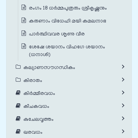
രംഗം 18 ധർമ്മപുത്രരും ശ്രീകൃഷ്ണനും
കരുണാം വിധേഹി മയി കമലനാഭ
പാർത്ഥിവവര ശൃണു വീര
ശേഷേ ശയാനം വിഹഗേ ശയാനം
(ധനാശി)
കല്യാണസൗഗന്ധികം
കിരാതം
കിർമ്മീരവധം
കീചകവധം
കുചേലവൃത്തം
ഖരവധം