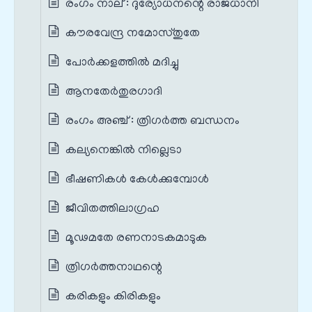
രംഗം നാല് : ദുര്യോധനന്റെ രാജധാനി
കൗരവേന്ദ്ര നമോസ്തുതേ
പോർക്കളത്തിൽ മദിച്ചു
ആനതേർതുരഗാദി
രംഗം അഞ്ച് : ത്രിഗർത്ത ബന്ധനം
കല്യനെങ്കിൽ നില്ലെടാ
ഭീഷണികൾ കേൾക്കുമ്പോൾ
ജീവിതത്തിലാഗ്രഹ
മൂഢമതേ രണനാടകമാടുക
ത്രിഗർത്തനാഥന്റെ
കരികളും കിരികളും