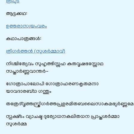
ത്രിപുട
ആട്ടക്കഥ:
ഉത്തരാസ്വയംവരം
കഥാപാത്രങ്ങൾ:
ത്രിഗർത്തൻ (സുശർമ്മാവ്)
നിശ്ചിത്യേവം സുഹൃത്ഭിസ്സഹ കുരുവൃഷഭസ്സോഥ
സപ്താര്‍ണ്ണവാന്തര്‍-
ഗോത്രാപാലോപി ഗോത്രാഹരണകൃതമനാ
യാവദാരബ്ധ ഗന്തും
തത്രേദ്‌വൃത്തസ്ത്രിഗര്‍ത്തപ്രഭുരമിതബലൈസാകമഭ്യര്‍ണ്ണമേ
സ്പക്ഷ്ടം വ്യാചഷ്ട ദുര്യോധനകലിതധന പ്രാപ്തശര്‍മ്മാ
സുശര്‍മ്മ