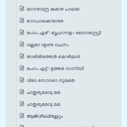
മാനവേന്ദ്ര കുമാര പാലയ
ഗോപാലകന്മാരേ
രംഗം ഏഴ് : ബൃഹന്നള- സൈരന്ധ്രി
വല്ലഭാ ശൃണു വചനം
താരിൽത്തേൻ മൊഴിമാർ
രംഗം എട്ട് : ഉത്തര സന്നിധി
വീരാ സോദരാ സുമതേ
ചാതുര്യമോടു മമ
ചാതുര്യമോടു മമ
ആജിശീലമില്ലേറ്റം