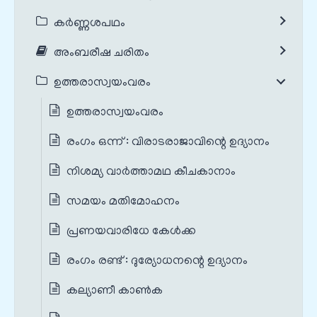
കർണ്ണശപഥം
അംബരീഷ ചരിതം
ഉത്തരാസ്വയംവരം
ഉത്തരാസ്വയംവരം
രംഗം ഒന്ന് : വിരാടരാജാവിന്റെ ഉദ്യാനം
നിശമ്യ വാർത്താമഥ കീചകാനാം
സമയം മതിമോഹനം
പ്രണയവാരിധേ കേൾക്ക
രംഗം രണ്ട് : ദുര്യോധനന്റെ ഉദ്യാനം
കല്യാണീ കാൺക