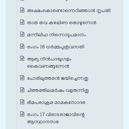
അക്ഷംകൊണ്ടൊന്നെറിഞ്ഞാൻ നൃപതി
താത തവ കഴലിണ തൊഴുന്നേൻ
മന്നിലിഹ നിന്നൊടുപമാനം
രംഗം 16 ധർമ്മപുത്രവസതി
ആര്യ നിൻപദയുഗളം
കൈവണങ്ങുന്നേൻ
പോരിലുത്തരൻ ജയിച്ചെന്നതു
ചിത്തത്തിലമർഷം വളരുന്നിതു
ഭീമപരാക്രമ മാമകസോദര
രംഗം 17 വിരാടരാജാവിന്റെ
ആസ്ഥാനസഭ