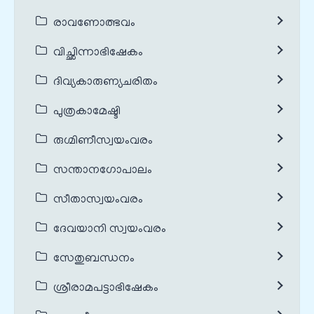
രാവണോത്ഭവം
വിച്ഛിന്നാഭിഷേകം
ദിവ്യകാരുണ്യചരിതം
പുത്രകാമേഷ്ടി
രുഗ്മിണീസ്വയംവരം
സന്താനഗോപാലം
സീതാസ്വയംവരം
ദേവയാനി സ്വയംവരം
സേതുബന്ധനം
ശ്രീരാമപട്ടാഭിഷേകം