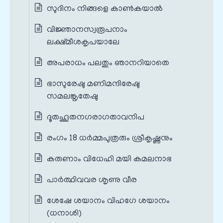
സുദിനം നിങ്ങളെ കാൺകയാൽ
വിജ്ഞാനസ്വരൂപനാം
ലക്ഷ്മീശകൃപയാലേ
അപരാധം പലതും ഞാനറിയാതെ
ഭാസുരേഷു മണിമന്ദിരേഷു
സമലങ്കൃതേഷു
ദൂതഹൂതനഗരാഗതാവനിപ
രംഗം 18 ധർമ്മപുത്രരും ശ്രീകൃഷ്ണനും
കരുണാം വിധേഹി മയി കമലനാഭ
പാർത്ഥിവവര ശൃണു വീര
ശേഷേ ശയാനം വിഹഗേ ശയാനം
(ധനാശി)