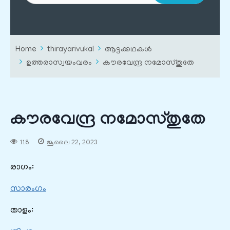
Home
thirayarivukal
ആട്ടക്കഥകൾ
ഉത്തരാസ്വയംവരം
കൗരവേന്ദ്ര നമോസ്തുതേ
കൗരവേന്ദ്ര നമോസ്തുതേ
118
ജൂലൈ 22, 2023
രാഗം:
സാരംഗം
താളം: