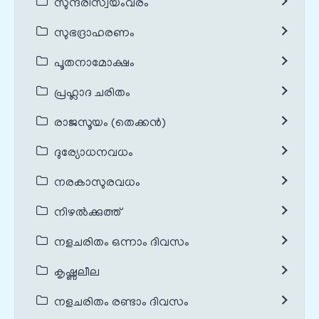
സുന്ദരീസ്വയംവരം
സുഭദ്രാഹരണം
പൂതനാമോക്ഷം
പ്രഹ്ലാദ ചരിതം
രാജസൂയം (തെക്കൻ)
ദുര്യോധനവധം
നരകാസുരവധം
നിഴൽക്കുത്ത്
നളചരിതം ഒന്നാം ദിവസം
കൃഷ്ണലീല
നളചരിതം രണ്ടാം ദിവസം