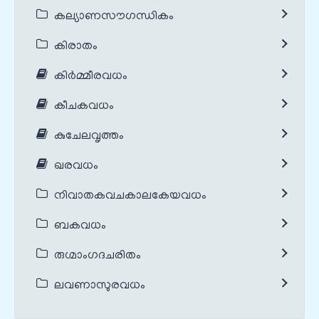
കല്യാണസൗഗന്ധികം
കിരാതം
കിർമ്മീരവധം
കീചകവധം
കുചേലവൃത്തം
ഖരവധം
നിവാതകവചകാലകേയവധം
ബകവധം
രുഗ്മാംഗദചരിതം
ലവണാസുരവധം