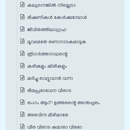
കല്യനെങ്കിൽ നില്ലെടാ
ഭീഷണികൾ കേൾക്കുമ്പോൾ
ജീവിതത്തിലാഗ്രഹ
മൂഢമതേ രണനാടകമാടുക
ത്രിഗർത്തനാഥന്റെ
കരികളും കിരികളും
മദിച്ചു വെട്ടുവാൻ വന്ന
ഭീമപ്രഭാവേന വിരാട
രംഗം ആറ് : ഉത്തരന്റെ അന്തപ്പുരം
അരവിന്ദ മിഴിമാരേ
വീര വിരാട കുമാരാ വിഭോ