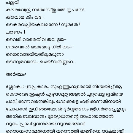
പല്ലവി
കൗരവേന്ദ്ര നമോസ്തു തേ! നൃപതേ!
കരവാമ കിം വദ !
കൈരവപ്രിയകുലമണേ ! സുമതേ !
ചരണം 1
വൈരി വാരമതീവ തവ ഭുജ-
ഗൗരവാൽ ഭയമോടു ഗിരി തട-
ഭൈരവാടവിയതിലുമധുനാ
സ്വൈരവാസം ചെയ് വതില്ലിഹ.
അർത്ഥം:
ശ്ലോകം:-ഇപ്രകാരം സുഹൃത്തുക്കളുമായി നിശ്ചയിച്ച് ആ
കൌരവശ്രേഷ്ഠന്‍ ഏഴുസമുദ്രങ്ങളാല്‍ ചുറ്റപ്പെട്ട ഭൂമിയെ
പാലിക്കുന്നവനെങ്കിലും ഗോക്കളെ ഹരിക്കുന്നതിനായി
പോകാന്‍ തുനിഞ്ഞപ്പോള്‍ ദുര്‍വൃത്തനും ത്രിഗര്‍ത്തപ്രഭുവും
അധികബലവാനും ദുര്യോധനന്റെ സഹായത്താല്‍
സുഖം പ്രാപിച്ചവനുമായ സുശര്‍മ്മാവ്
സൈന്യസമേതനായി വന്നെത്തി ഇങ്ങിനെ സ്പഷ്ടമായി