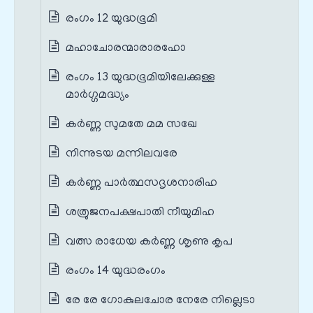
രംഗം 12 യുദ്ധഭൂമി
മഹാചോരന്മാരാരഹോ
രംഗം 13 യുദ്ധഭൂമിയിലേക്കുള്ള
മാർഗ്ഗമദ്ധ്യം
കർണ്ണ സുമതേ മമ സഖേ
നിന്നുടയ മന്നിലവരേ
കർണ്ണ പാർത്ഥസദൃശനാരിഹ
ശത്രുജനപക്ഷപാതി നീയുമിഹ
വത്സ രാധേയ കർണ്ണ ശൃണു കൃപ
രംഗം 14 യുദ്ധരംഗം
രേ രേ ഗോകുലചോര നേരേ നില്ലെടാ