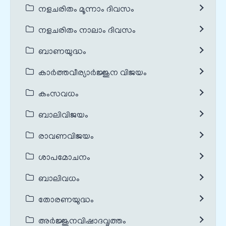
നളചരിതം മൂന്നാം ദിവസം
നളചരിതം നാലാം ദിവസം
ബാണയുദ്ധം
കാർത്തവീര്യാർജ്ജുന വിജയം
കംസവധം
ബാലിവിജയം
രാവണവിജയം
ശാപമോചനം
ബാലിവധം
തോരണയുദ്ധം
അർജ്ജുനവിഷാദവൃത്തം