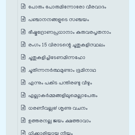
പോരും പോരുമിന്നോരോ വീരവാദം
പഞ്ചാനനങ്ങളുടെ സഞ്ചയം
ഭീഷ്മദ്രോണപ്രധാനാം കുരുവരപൃതനാം
രംഗം 15 വിരാടന്റെ ചൂതുകളിസ്ഥലം
ചൂതുകളിച്ചിടേണമിന്നഹോ
ചൂതിന്നനർത്ഥമുണ്ടാം ഭൂമിനാഥ
എന്നും പകിട പന്തിരണ്ടു വീഴും
എല്ലാകർമ്മങ്ങളിലുമെല്ലാപേരും
ധരണീവല്ലഭ! ശൃണു വചനം
ഉത്തരനല്ല ജയം ക്ഷത്താവാം
ധിക്കാരിയായ നീയും