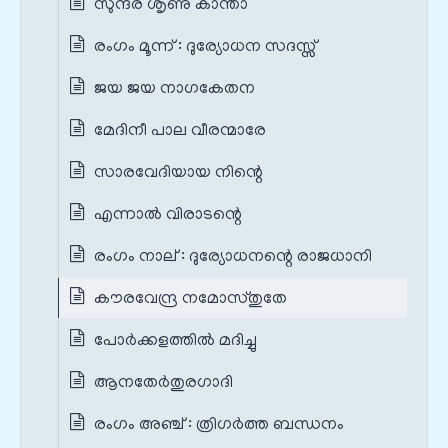
സുന്ദര ശൃണു കാന്താ
രംഗം മൂന്ന് : ദുര്യോധന സദസ്സ്
ജയ ജയ നാഗകേതന
മേദിനീ പാല വീരന്മാരേ
സാരവേദിയായ നിന്റെ
എന്നാൽ വിരാടന്റെ
രംഗം നാല് : ദുര്യോധനന്റെ രാജധാനി
കൗരവേന്ദ്ര നമോസ്തുതേ
പോർക്കളത്തിൽ മദിച്ചു
ആനതേർതുരഗാദി
രംഗം അഞ്ച് : ത്രിഗർത്ത ബന്ധനം