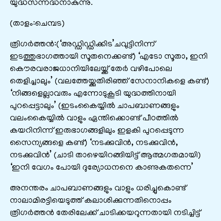
യുദ്ധസന്നദ്ധനാകുന്നു.
(താളം:ചെമ്പട)
ത്രിഗര്‍ത്തന്‍:(‘അഡ്ഡിഡ്ഡിക്കിട’ചവുട്ടിനിന്ന്
ഇടത്തുഭാഗത്തായി സൂതനെക്കണ്ട്) ‘എടോ സൂതാ, ഇനി
കൌരവരാജധാനിയിലേയ്ക്ക് തേര്‍ വഴിപോലെ
തെളിച്ചാലും’ (വലത്തേയ്ക്കുതിരിഞ്ഞ് സേനാനികളെ കണ്ട്)
‘നിങ്ങളെല്ലാവരും എന്നോടുകൂടി യുദ്ധത്തിനായി
പുറപ്പെട്ടാലും‍’ (ഇടംകൈയ്യിൽ ചാപബാണങ്ങളും
വലംകൈയ്യിൽ വാളും ഏന്തിക്കൊണ്ട് പീഠത്തില്‍
കയറിനിന്ന് ഇരുഭാഗങ്ങളിലും ഇളകി പുറപ്പെടുന്ന
സൈന്യങ്ങളെ കണ്ട്) ‘നടക്കുവിന്‍, നടക്കുവിൻ,
നടക്കുവിന്‍’ (ചാടി താഴെയിറങ്ങിയിട്ട് ആത്മഗതമായി)
‘ഇനി വേഗം പോയി ദുര്യോധനനെ കാണുകതന്നെ’
അനന്തരം ചാപബാണങ്ങളും വാളും ധരിച്ചുകൊണ്ട്
നാലാമിരട്ടിയെടുത്ത് കലാശിക്കുന്നതിനൊപ്പം
ത്രിഗര്‍ത്തന്‍ തേരിലേക്ക് ചാടിക്കയറുന്നതായി നടിച്ചിട്ട്