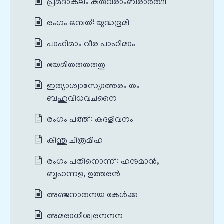
പ്രമദാകുലം കുരുവരാംബരാർത്ഥി
രംഗം ഒമ്പത്: യുദ്ധഭൂമി
പാഹിമാം വീര പാഹിമാം
ഭയമിതരുതരുതു
ഇത്യാശ്വാസ്യോത്തരം തം
ബഹുവിധവചനൈ
രംഗം പത്ത് : കദളീവനം
കിന്തു ചിത്രമിഹ
രംഗം പതിനൊന്ന് : ഹനുമാൻ,
ബൃഹന്നള, ഉത്തരൻ
അഞ്ജനാതനയ കേൾക്ക
അമരാധീശ്വരനന്ദന