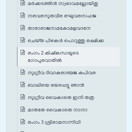
മര്‍ക്കടത്തിന്‍ സ്വഭാവമല്ലോയിതു
നരവരസുതവീര രഘുവരസഹജ
താരാരാജസമകോമളവദനേ
ചെയ്‌ത പിഴകള്‍ പൊറുത്തു രക്ഷിക്ക
രംഗം 2 കിഷ്കന്ധയുടെ
ഗോപുരവാതിൽ
സുഗ്രീവ ദിവാകരാത്മജ കപിവര
ബാലിയെ ഭയപ്പെട്ടു ഞാന്‍
സുഗ്രീവ വൈകാതെ ഇനി തത്ര
മാരുതേ വൈകാതെ നാനാ
രംഗം 3 ശ്രീരാമസന്നിധി