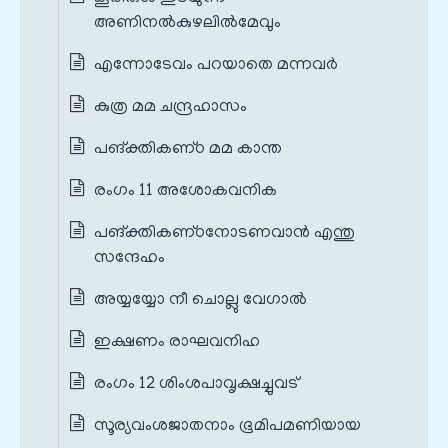
അണിനല്‍കുഴലില്‍മേവും
എന്നോടേവം പറയാതെ മന്നവര്‍
കുത്ര മമ ചന്ദ്രഹാസം
പങ്‌ക്തികണ്‌ഠ മമ കാന്ത
രംഗം 11 അശോകവനിക
പങ്‌ക്തികണ്‌ഠനോടണവാന്‍ എന്തു
സന്ദേഹം
അയ്യയ്യോ നീ ചൊല്ലു വേഗാല്‍
ഇക്ഷണം രാഘവനിഹ
രംഗം 12 ശിംശപാവൃക്ഷച്ചുവട്
സൂര്യവംശജാതനാം ഭൂമിപമണിയായ