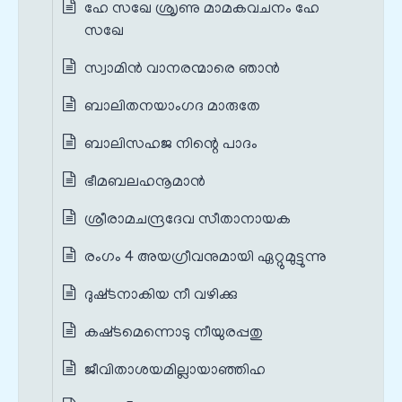
ഹേ സഖേ ശ്രൃണു മാമകവചനം ഹേ
സഖേ
സ്വാമിന്‍ വാനരന്മാരെ ഞാന്‍
ബാലിതനയാംഗദ മാരുതേ
ബാലിസഹജ നിന്റെ പാദം
ഭീമബലഹനൂമാന്‍
ശ്രീരാമചന്ദ്രദേവ സീതാനായക
രംഗം 4 അയഗ്രീവനുമായി ഏറ്റുമുട്ടുന്നു
ദുഷ്‌ടനാകിയ നീ വഴിക്കു
കഷ്‌ടമെന്നൊടു നീയുരപ്പതു
ജീവിതാശയമില്ലായാഞ്ഞിഹ