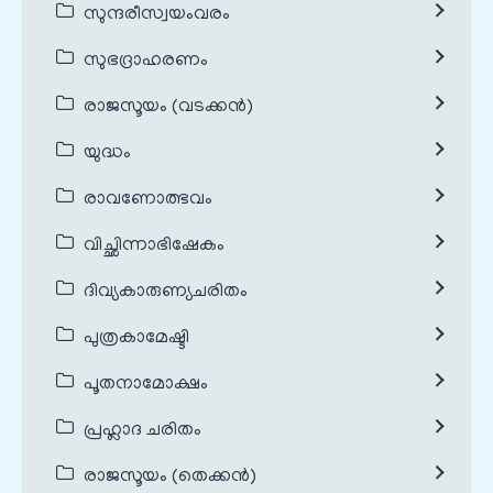
സുന്ദരീസ്വയംവരം
സുഭദ്രാഹരണം
രാജസൂയം (വടക്കൻ)
യുദ്ധം
രാവണോത്ഭവം
വിച്ഛിന്നാഭിഷേകം
ദിവ്യകാരുണ്യചരിതം
പുത്രകാമേഷ്ടി
പൂതനാമോക്ഷം
പ്രഹ്ലാദ ചരിതം
രാജസൂയം (തെക്കൻ)