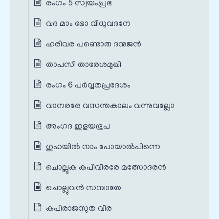
രംഗം 5 സ്വയം‌പ്രഭ
വദ മാം ഭോ വിധുവദനേ
ഹരിവര പണ്ടൊരു ദനുജന്‍
താപസി താരേശമുഖി
രംഗം 6 പർവ്വതപ്രദേശം
വാനരരേ വസന്തകാലം വന്നുവല്ലോ
അംഗദ ഇളയഭൂപ
ഗുഹയില്‍ നാം പോയാല്‍പിന്നെ
ചൊല്ലുക കപിവീരരേ മത്സോദരന്‍
ചൊല്ലുവന്‍ സമ്പാതേ
കപിരാജസുത വീര