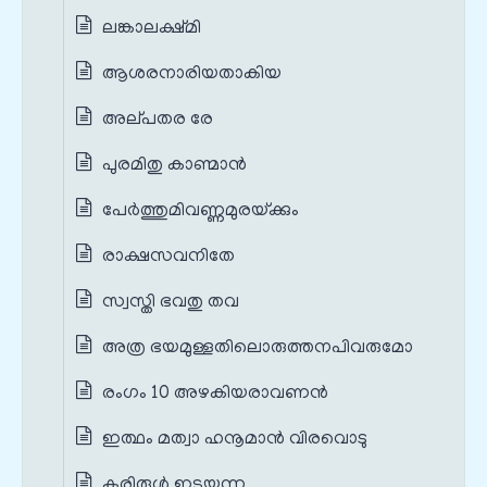
ലങ്കാലക്ഷ്മി
ആശരനാരിയതാകിയ
അല്‌പതര രേ
പുരമിതു കാണ്മാന്‍
പേര്‍ത്തുമിവണ്ണമുരയ്‌ക്കും
രാക്ഷസവനിതേ
സ്വസ്തി ഭവതു തവ
അത്ര ഭയമുള്ളതിലൊരുത്തനപിവരുമോ
രംഗം 10 അഴകിയരാവണൻ
ഇത്ഥം മത്വാ ഹനൂമാന്‍ വിരവൊടു
കൂരിരുള്‍ ഇടയുന്ന