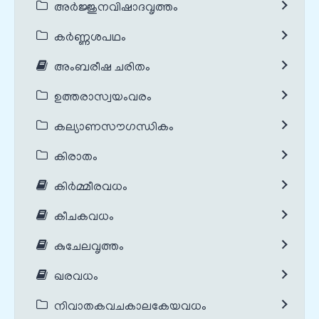
അർജ്ജുനവിഷാദവൃത്തം
കർണ്ണശപഥം
അംബരീഷ ചരിതം
ഉത്തരാസ്വയംവരം
കല്യാണസൗഗന്ധികം
കിരാതം
കിർമ്മീരവധം
കീചകവധം
കുചേലവൃത്തം
ഖരവധം
നിവാതകവചകാലകേയവധം