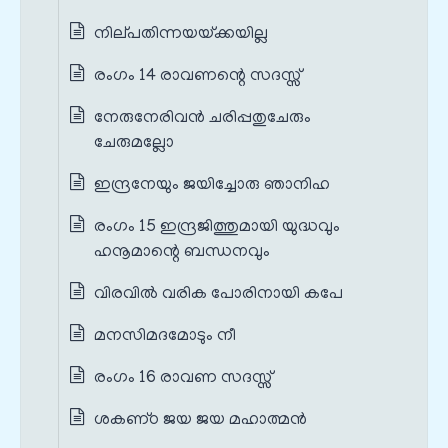
നില്‌പതിന്നയയ്‌ക്കയില്ല
രംഗം 14 രാവണന്റെ സദസ്സ്
നേരുനേരിവന്‍ ചരിപ്പതുചേരും
ചേരുമല്ലോ
ഇന്ദ്രനേയും ജയിച്ചോരു ഞാനിഹ
രംഗം 15 ഇന്ദ്രജിത്തുമായി യുദ്ധവും
ഹനൂമാന്റെ ബന്ധനവും
വിരവില്‍ വരിക പോരിനായി കപേ
മനസിമദമോടും നീ
രംഗം 16 രാവണ സദസ്സ്
ശകണ്‌ഠ ജയ ജയ മഹാത്മന്‍