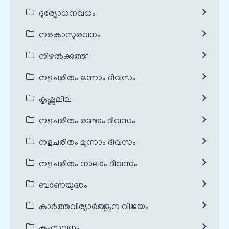
ദുര്യോധനവധം
നരകാസുരവധം
നിഴൽക്കുത്ത്
നളചരിതം ഒന്നാം ദിവസം
കൃഷ്ണലീല
നളചരിതം രണ്ടാം ദിവസം
നളചരിതം മൂന്നാം ദിവസം
നളചരിതം നാലാം ദിവസം
ബാണയുദ്ധം
കാർത്തവീര്യാർജ്ജുന വിജയം