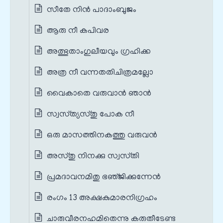
സീതേ നിന്‍ പാദാംബുജം
ആരു നീ കപിവര
അത്ഭുതാംഗുലീയവും ഗ്രഹിക്ക
അത്ര നീ വന്നതതിചിത്രമല്ലോ
വൈകാതെ വരുവാന്‍ ഞാന്‍
സ്വസ്‌ത്യസ്‌തു പോക നീ
ഒരു മാസത്തിനകത്തു വരുവന്‍
അസ്‌തു നിനക്കു സ്വസ്‌തി
പ്രമദാവനമിതു ഭഞ്‌ജിക്കുന്നേന്‍
രംഗം 13 അക്ഷകുമാരനിഗ്രഹം
ചാരുവീരനഹമിതെന്നു കരുതീടേണ്ട