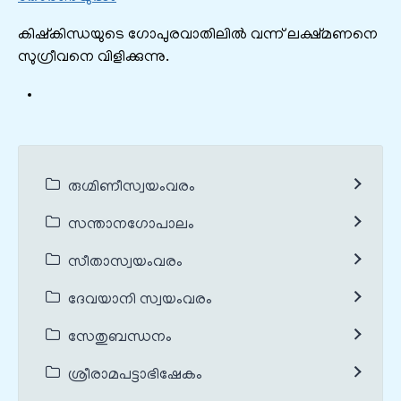
കിഷ്കിന്ധയുടെ ഗോപുരവാതിലിൽ വന്ന് ലക്ഷ്മണനെ
സുഗ്രീവനെ വിളിക്കുന്നു.
രുഗ്മിണീസ്വയംവരം
സന്താനഗോപാലം
സീതാസ്വയംവരം
ദേവയാനി സ്വയംവരം
സേതുബന്ധനം
ശ്രീരാമപട്ടാഭിഷേകം