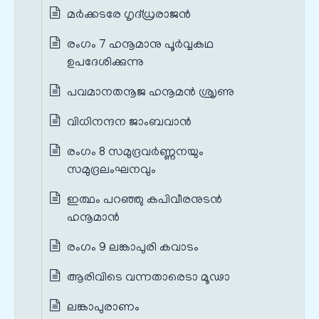
മര്‍ക്കടരേ ഗൃദ്‌ധ്രരാജന്‍
രംഗം 7 ഹനൂമാനു പൂർവ്വകഥ
ഉപദേശിക്കുന്നു
പവമാനതനൂജ ഹനൂമന്‍ ശ്രൃണു
വിധിനന്ദന ജാംബവാന്‍
രംഗം 8 സമുദ്രവർണ്ണനയും
സമുദ്രലംഘനവും
ഇത്ഥം പറഞ്ഞു കപിവീരനുടന്‍
ഹനൂമാന്‍
രംഗം 9 ലങ്കാപുരി കവാടം
ആരിവിടെ വന്നതാരെടാ മൂഢാ
ലങ്കാപുരാണം