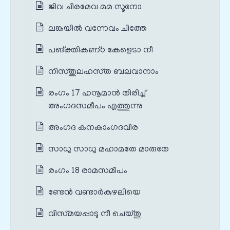
ജിവ ചിരമേവ മമ സൂനോ
ലങ്കയില്‍ വന്നേവം ചിത്തേ
പങ്‌ക്തികണ്‌ഠ കേളെടാ നീ
നിസ്‌തുലഹസ്‌ത ബലവാനാം
രംഗം 17 ഹനൂമാൻ തിരിച്ച്
അംഗദസമീപം എത്തുന്നു
അംഗദ കനകാംഗദവീര
സാധു സാധു മഹാമതേ മാരുതേ
രംഗം 18 രാമസമീപം
ണ്ടേന്‍ വണ്ടാര്‍കുഴലിയെ
വിസ്‌മയപ്പാടു നീ ചെയ്‌തു