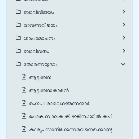
കംസവധം
ബാലിവിജയം
രാവണവിജയം
ശാപമോചനം
ബാലിവധം
തോരണയുദ്ധം
ആട്ടക്കഥ:
ആട്ടക്കഥാകാരൻ
രംഗം 1 രാമലക്ഷ്മണന്മാർ
പോക ബാലക കിഷ്‌കിന്ധയില്‍ കപി
കാര്യം സാധിക്കേണമവനെക്കൊണ്ടു