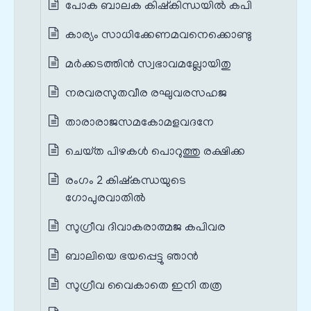
പോക ബാലക കിഷ്‌കിന്ധയില്‍ കപി
കാര്യം സാധിക്കേണമവനെക്കൊണ്ടു
മര്‍ക്കടത്തിന്‍ സ്വഭാവമല്ലോയിതു
നരവരസുതവീര രഘുവരസഹജ
താരാരാജസമകോമളവദനേ
ചെയ്‌ത പിഴകള്‍ പൊറുത്തു രക്ഷിക്ക
രംഗം 2 കിഷ്കന്ധയുടെ
ഗോപുരവാതിൽ
സുഗ്രീവ ദിവാകരാത്മജ കപിവര
ബാലിയെ ഭയപ്പെട്ടു ഞാന്‍
സുഗ്രീവ വൈകാതെ ഇനി തത്ര