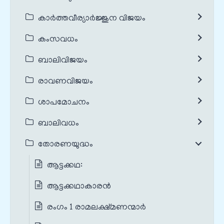
കാർത്തവീര്യാർജ്ജുന വിജയം
കംസവധം
ബാലിവിജയം
രാവണവിജയം
ശാപമോചനം
ബാലിവധം
തോരണയുദ്ധം
ആട്ടക്കഥ:
ആട്ടക്കഥാകാരൻ
രംഗം 1 രാമലക്ഷ്മണന്മാർ