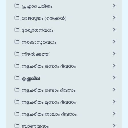
പ്രഹ്ലാദ ചരിതം
രാജസൂയം (തെക്കൻ)
ദുര്യോധനവധം
നരകാസുരവധം
നിഴൽക്കുത്ത്
നളചരിതം ഒന്നാം ദിവസം
കൃഷ്ണലീല
നളചരിതം രണ്ടാം ദിവസം
നളചരിതം മൂന്നാം ദിവസം
നളചരിതം നാലാം ദിവസം
ബാണയുദ്ധം