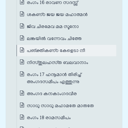
രംഗം 16 രാവണ സദസ്സ്
ശകണ്‌ഠ ജയ ജയ മഹാത്മന്‍
ജിവ ചിരമേവ മമ സൂനോ
ലങ്കയില്‍ വന്നേവം ചിത്തേ
പങ്‌ക്തികണ്‌ഠ കേളെടാ നീ
നിസ്‌തുലഹസ്‌ത ബലവാനാം
രംഗം 17 ഹനൂമാൻ തിരിച്ച്
അംഗദസമീപം എത്തുന്നു
അംഗദ കനകാംഗദവീര
സാധു സാധു മഹാമതേ മാരുതേ
രംഗം 18 രാമസമീപം