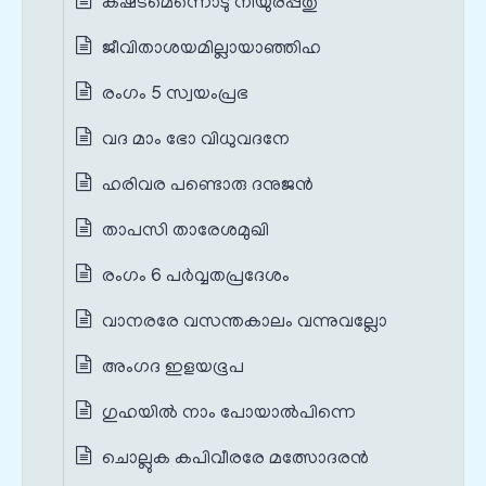
കഷ്‌ടമെന്നൊടു നീയുരപ്പതു
ജീവിതാശയമില്ലായാഞ്ഞിഹ
രംഗം 5 സ്വയം‌പ്രഭ
വദ മാം ഭോ വിധുവദനേ
ഹരിവര പണ്ടൊരു ദനുജന്‍
താപസി താരേശമുഖി
രംഗം 6 പർവ്വതപ്രദേശം
വാനരരേ വസന്തകാലം വന്നുവല്ലോ
അംഗദ ഇളയഭൂപ
ഗുഹയില്‍ നാം പോയാല്‍പിന്നെ
ചൊല്ലുക കപിവീരരേ മത്സോദരന്‍