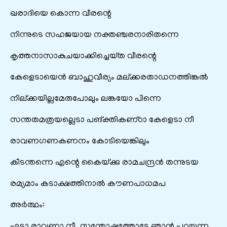
ഖരാദിയെ കൊന്ന വീരന്റെ
നിന്നുടെ സഹജയായ നക്തഞ്ചരനാരിതന്നെ
കൃത്തനാസാകുചയാക്കിച്ചെയ്‌ത വീരന്റെ
കേളെടായെന്‍ ബാഹുവീര്യം മല്‌ക്കരതാഡനത്തിങ്കല്‍
നില്‌ക്കയില്ലമേരുപോലും ലങ്കയോ പിന്നെ
സന്തതമത്രയല്ലെടാ പങ്‌ക്തികണ്‌ഠാ കേളെടാ നീ
രാവണഗണകണനം കോടിയെങ്കിലും
കീടന്തന്നെ എന്റെ കൈയ്‌ക്കു രാമചന്ദ്രന്‍ തന്നുടയ
രമ്യമാം കടാക്ഷത്തിനാല്‍ കൗണപാധമപ
അർത്ഥം:
എടാ രാവണാ നീ, സന്തോഷത്തോടേ ഞാൻ പറയുന്ന