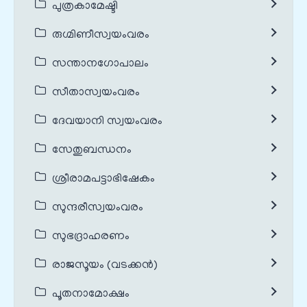
പുത്രകാമേഷ്ടി
രുഗ്മിണീസ്വയംവരം
സന്താനഗോപാലം
സീതാസ്വയംവരം
ദേവയാനി സ്വയംവരം
സേതുബന്ധനം
ശ്രീരാമപട്ടാഭിഷേകം
സുന്ദരീസ്വയംവരം
സുഭദ്രാഹരണം
രാജസൂയം (വടക്കൻ)
പൂതനാമോക്ഷം