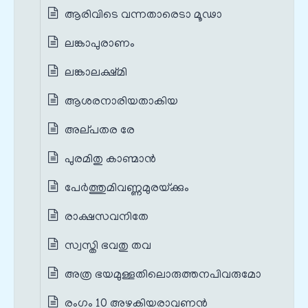
ആരിവിടെ വന്നതാരെടാ മൂഢാ
ലങ്കാപുരാണം
ലങ്കാലക്ഷ്മി
ആശരനാരിയതാകിയ
അല്‌പതര രേ
പുരമിതു കാണ്മാന്‍
പേര്‍ത്തുമിവണ്ണമുരയ്‌ക്കും
രാക്ഷസവനിതേ
സ്വസ്തി ഭവതു തവ
അത്ര ഭയമുള്ളതിലൊരുത്തനപിവരുമോ
രംഗം 10 അഴകിയരാവണൻ