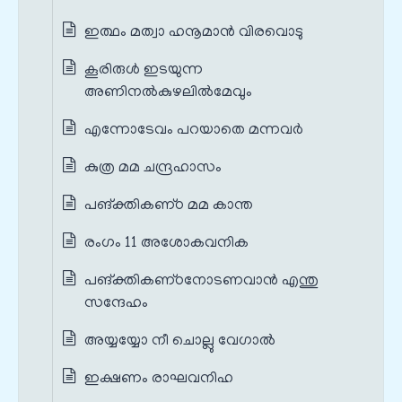
ഇത്ഥം മത്വാ ഹനൂമാന്‍ വിരവൊടു
കൂരിരുള്‍ ഇടയുന്ന
അണിനല്‍കുഴലില്‍മേവും
എന്നോടേവം പറയാതെ മന്നവര്‍
കുത്ര മമ ചന്ദ്രഹാസം
പങ്‌ക്തികണ്‌ഠ മമ കാന്ത
രംഗം 11 അശോകവനിക
പങ്‌ക്തികണ്‌ഠനോടണവാന്‍ എന്തു
സന്ദേഹം
അയ്യയ്യോ നീ ചൊല്ലു വേഗാല്‍
ഇക്ഷണം രാഘവനിഹ