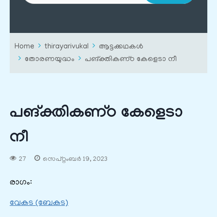
Home
thirayarivukal
ആട്ടക്കഥകൾ
തോരണയുദ്ധം
പങ്‌ക്തികണ്‌ഠ കേളെടാ നീ
പങ്‌ക്തികണ്‌ഠ കേളെടാ
നീ
27
സെപ്റ്റംബർ 19, 2023
രാഗം:
വേകട (ബേകട)