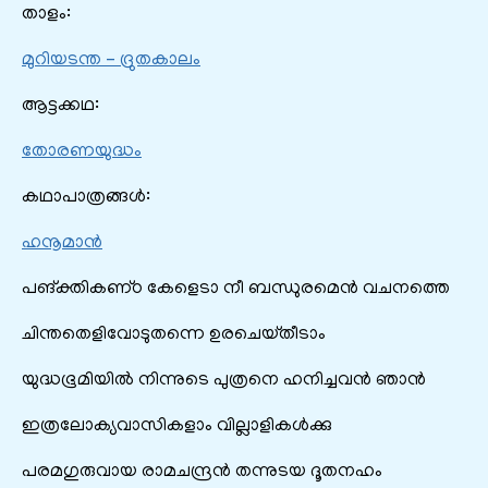
താളം:
മുറിയടന്ത – ദ്രുതകാലം
ആട്ടക്കഥ:
തോരണയുദ്ധം
കഥാപാത്രങ്ങൾ:
ഹനൂമാൻ
പങ്‌ക്തികണ്‌ഠ കേളെടാ നീ ബന്ധുരമെന്‍ വചനത്തെ
ചിന്തതെളിവോടുതന്നെ ഉരചെയ്‌തീടാം
യുദ്ധഭൂമിയില്‍ നിന്നുടെ പുത്രനെ ഹനിച്ചവന്‍ ഞാന്‍
ഇത്രലോക്യവാസികളാം വില്ലാളികള്‍ക്കു
പരമഗുരുവായ രാമചന്ദ്രന്‍ തന്നുടയ ദൂതനഹം