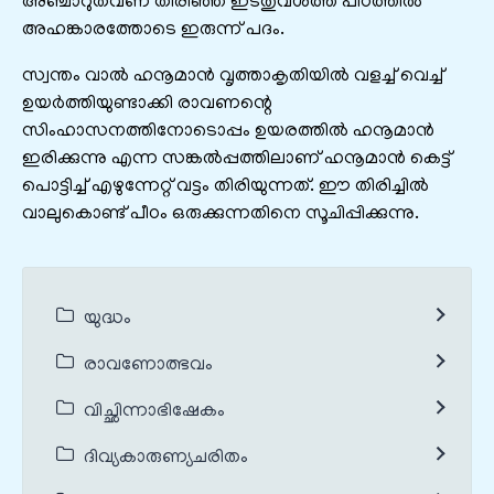
അഞ്ചാറുതവണ തിരിഞ്ഞ് ഇടതുവശത്ത് പീഠത്തിൽ
അഹങ്കാരത്തോടെ ഇരുന്ന് പദം.
സ്വന്തം വാൽ ഹനൂമാൻ വൃത്താകൃതിയിൽ വളച്ച് വെച്ച്
ഉയർത്തിയുണ്ടാക്കി രാവണന്റെ
സിംഹാസനത്തിനോടൊപ്പം ഉയരത്തിൽ ഹനൂമാൻ
ഇരിക്കുന്നു എന്ന സങ്കൽപ്പത്തിലാണ് ഹനൂമാൻ കെട്ട്
പൊട്ടിച്ച് എഴുന്നേറ്റ് വട്ടം തിരിയുന്നത്. ഈ തിരിച്ചിൽ
വാലുകൊണ്ട് പീഠം ഒരുക്കുന്നതിനെ സൂചിപ്പിക്കുന്നു.
യുദ്ധം
രാവണോത്ഭവം
വിച്ഛിന്നാഭിഷേകം
ദിവ്യകാരുണ്യചരിതം