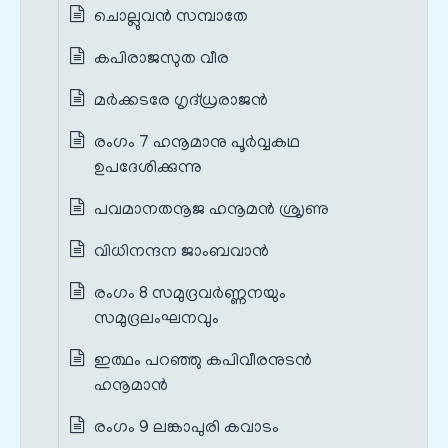
ചൊല്ലുവന്‍ സമ്പാതേ
കപിരാജസുത വീര
മര്‍ക്കടരേ ഗൃദ്‌ധ്രരാജന്‍
രംഗം 7 ഹനൂമാനു പൂർവ്വകഥ
ഉപദേശിക്കുന്നു
പവമാനതനൂജ ഹനൂമന്‍ ശ്രൃണു
വിധിനന്ദന ജാംബവാന്‍
രംഗം 8 സമുദ്രവർണ്ണനയും
സമുദ്രലംഘനവും
ഇത്ഥം പറഞ്ഞു കപിവീരനുടന്‍
ഹനൂമാന്‍
രംഗം 9 ലങ്കാപുരി കവാടം