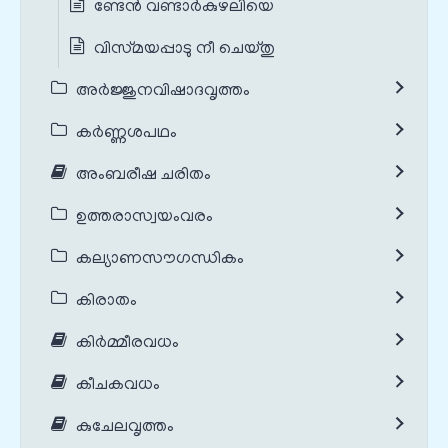
ണ്ടേന്‍ വണ്ടാര്‍കുഴലിയെ
വിസ്‌മയപ്പാടു നീ ചെയ്‌തു
അർജ്ജുനവിഷാദവൃത്തം
കർണ്ണശപഥം
അംബരീഷ ചരിതം
ഉത്തരാസ്വയംവരം
കല്യാണസൗഗന്ധികം
കിരാതം
കിർമ്മീരവധം
കീചകവധം
കുചേലവൃത്തം