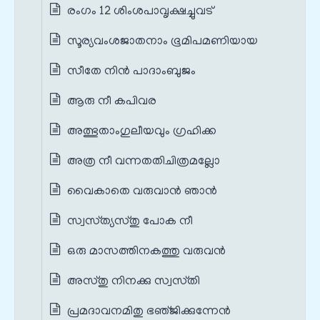
രംഗം 12 ശിംശപാവൃക്ഷച്ചുവട്
സൂര്യവംശജാതനാം ഭൂമിപമണിയായ
സീതേ നിന്‍ പാദാംബുജം
ആരു നീ കപിവര
അത്ഭുതാംഗുലീയവും ഗ്രഹിക്ക
അത്ര നീ വന്നതതിചിത്രമല്ലോ
വൈകാതെ വരുവാന്‍ ഞാന്‍
സ്വസ്‌ത്യസ്‌തു പോക നീ
ഒരു മാസത്തിനകത്തു വരുവന്‍
അസ്‌തു നിനക്കു സ്വസ്‌തി
പ്രമദാവനമിതു ഭഞ്‌ജിക്കുന്നേന്‍