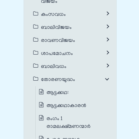
വിജയം
കംസവധം
ബാലിവിജയം
രാവണവിജയം
ശാപമോചനം
ബാലിവധം
തോരണയുദ്ധം
ആട്ടക്കഥ:
ആട്ടക്കഥാകാരൻ
രംഗം 1
രാമലക്ഷ്മണന്മാർ