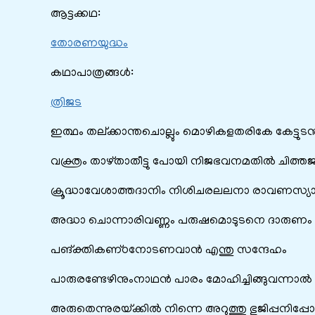
ആട്ടക്കഥ:
തോരണയുദ്ധം
കഥാപാത്രങ്ങൾ:
ത്രിജട
ഇത്ഥം തല്‌ക്കാന്തചൊല്ലും മൊഴികളതരികേ കേട്ടുടന്
വക്ത്രം താഴ്‌താതീട്ടു പോയി നിജഭവനമതില്‍ ചിത്തജ
ക്രൂദ്ധാവേശാത്തദാനിം നിശിചരലലനാ രാവണസ്
അദ്ധാ ചൊന്നാരിവണ്ണം പരുഷമൊടുടനെ ദാരുണ
പങ്‌ക്തികണ്‌ഠനോടണവാന്‍ എന്തു സന്ദേഹം
പാരുരണ്ടേഴിനുംനാഥന്‍ പാരം മോഹിച്ചിങ്ങുവന്നാല്‍
അരുതെന്നുരയ്‌ക്കില്‍ നിന്നെ അറുത്തു ഭുജിപ്പനിപ്പോ