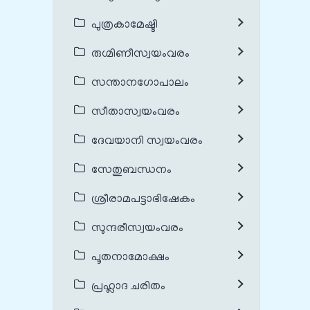
പുത്രകാമേഷ്ടി
രുഗ്മിണീസ്വയംവരം
സന്താനഗോപാലം
സീതാസ്വയംവരം
ദേവയാനി സ്വയംവരം
സേതുബന്ധനം
ശ്രീരാമപട്ടാഭിഷേകം
സുന്ദരീസ്വയംവരം
പൂതനാമോക്ഷം
പ്രഹ്ലാദ ചരിതം