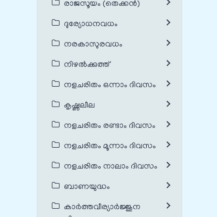
രാജസൂയം (തെക്കൻ)
ദുര്യോധനവധം
നരകാസുരവധം
നിഴൽക്കുത്ത്
നളചരിതം ഒന്നാം ദിവസം
കൃഷ്ണലീല
നളചരിതം രണ്ടാം ദിവസം
നളചരിതം മൂന്നാം ദിവസം
നളചരിതം നാലാം ദിവസം
ബാണയുദ്ധം
കാർത്തവീര്യാർജ്ജുന