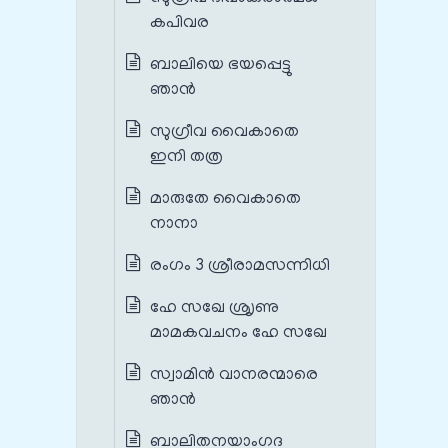
കപിവര
ബാലിയെ ഭയപ്പെട്ടു
ഞാന്‍
സുഗ്രീവ വൈകാതെ
ഇനി തത്ര
മാരുതേ വൈകാതെ
നാനാ
രംഗം 3 ശ്രീരാമസന്നിധി
ഹേ സഖേ ശ്രൃണു
മാമകവചനം ഹേ സഖേ
സ്വാമിന്‍ വാനരന്മാരെ
ഞാന്‍
ബാലിതനയാംഗദ