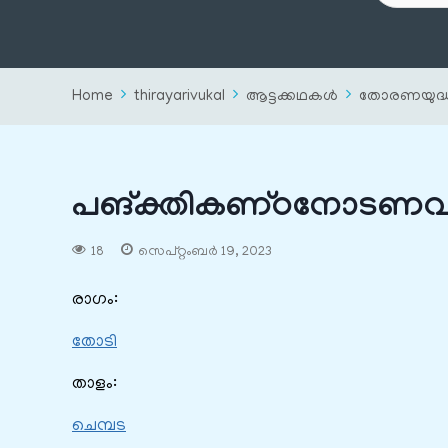
Home
thirayarivukal
ആട്ടക്കഥകൾ
തോരണയുദ്
പങ്‌ക്തികണ്‌ഠനോടണവാന
18
സെപ്റ്റംബർ 19, 2023
രാഗം:
തോടി
താളം:
ചെമ്പട