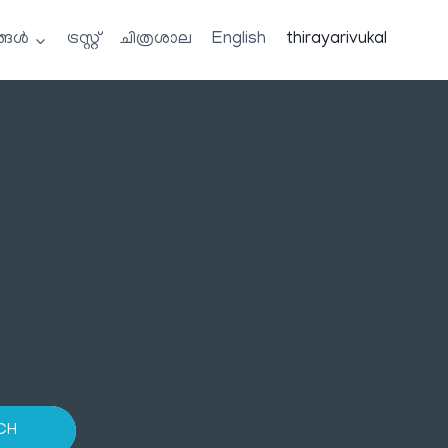
്ങൾ
ട്രസ്റ്റ്
ചിത്രശാല
English
thirayarivukal