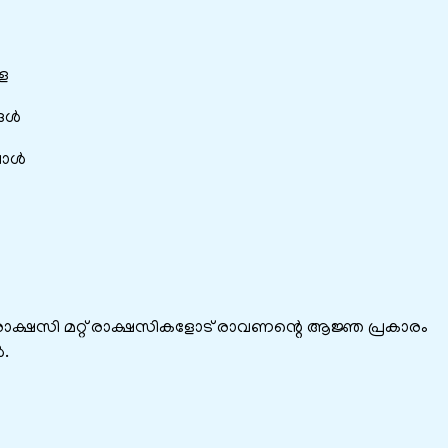
ളെ
ള്‍
ോള്‍
രാക്ഷസി മറ്റ് രാക്ഷസികളോട് രാവണന്റെ ആജ്ഞ പ്രകാരം
.