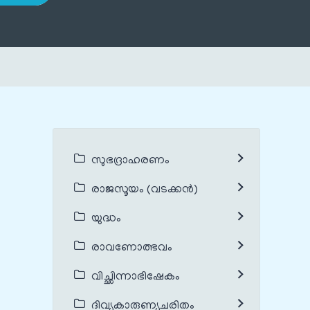
സുഭദ്രാഹരണം
രാജസൂയം (വടക്കൻ)
യുദ്ധം
രാവണോത്ഭവം
വിച്ഛിന്നാഭിഷേകം
ദിവ്യകാരുണ്യചരിതം