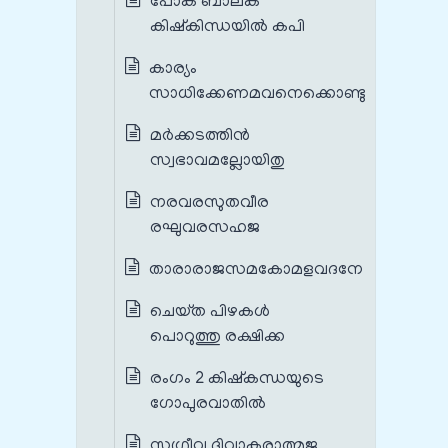
പോക ബാലക
കിഷ്‌കിന്ധയില്‍ കപി
കാര്യം
സാധിക്കേണമവനെക്കൊണ്ടു
മര്‍ക്കടത്തിന്‍
സ്വഭാവമല്ലോയിതു
നരവരസുതവീര
രഘുവരസഹജ
താരാരാജസമകോമളവദനേ
ചെയ്‌ത പിഴകള്‍
പൊറുത്തു രക്ഷിക്ക
രംഗം 2 കിഷ്കന്ധയുടെ
ഗോപുരവാതിൽ
സുഗ്രീവ ദിവാകരാത്മജ