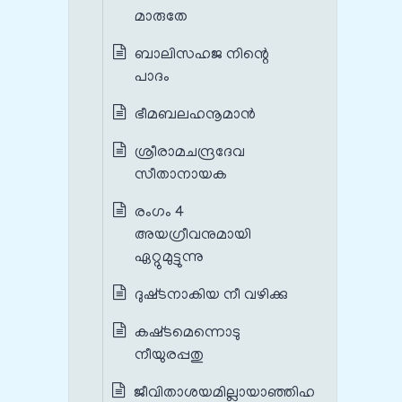
മാരുതേ
ബാലിസഹജ നിന്റെ
പാദം
ഭീമബലഹനൂമാന്‍
ശ്രീരാമചന്ദ്രദേവ
സീതാനായക
രംഗം 4
അയഗ്രീവനുമായി
ഏറ്റുമുട്ടുന്നു
ദുഷ്‌ടനാകിയ നീ വഴിക്കു
കഷ്‌ടമെന്നൊടു
നീയുരപ്പതു
ജീവിതാശയമില്ലായാഞ്ഞിഹ