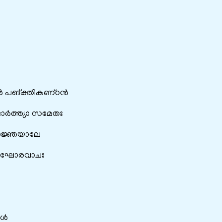
‍ പങ്‌ക്തികണ്‌ഠന്‍
ാര്‍ത്ത്യാ സമേതഃ
യാജ്ഞയാലേ
ം ഘോരവാചഃ
ള്‍