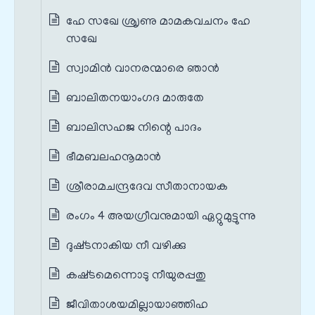
ഹേ സഖേ ശ്രൃണു മാമകവചനം ഹേ
സഖേ
സ്വാമിന്‍ വാനരന്മാരെ ഞാന്‍
ബാലിതനയാംഗദ മാരുതേ
ബാലിസഹജ നിന്റെ പാദം
ഭീമബലഹനൂമാന്‍
ശ്രീരാമചന്ദ്രദേവ സീതാനായക
രംഗം 4 അയഗ്രീവനുമായി ഏറ്റുമുട്ടുന്നു
ദുഷ്‌ടനാകിയ നീ വഴിക്കു
കഷ്‌ടമെന്നൊടു നീയുരപ്പതു
ജീവിതാശയമില്ലായാഞ്ഞിഹ