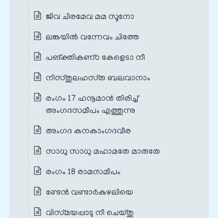
ജിവ ചിരമേവ മമ സൂനോ
ലങ്കയില്‍ വന്നേവം ചിത്തേ
പങ്‌ക്തികണ്‌ഠ കേളെടാ നീ
നിസ്‌തുലഹസ്‌ത ബലവാനാം
രംഗം 17 ഹനൂമാൻ തിരിച്ച്
അംഗദസമീപം എത്തുന്നു
അംഗദ കനകാംഗദവീര
സാധു സാധു മഹാമതേ മാരുതേ
രംഗം 18 രാമസമീപം
ണ്ടേന്‍ വണ്ടാര്‍കുഴലിയെ
വിസ്‌മയപ്പാടു നീ ചെയ്‌തു