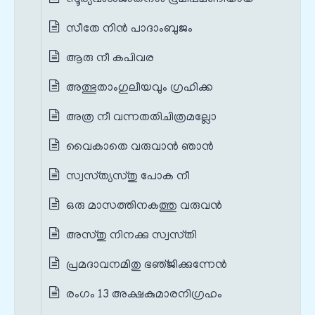
സീതേ നിന്‍ പാദാംബുജം
ആരു നീ കപിവര
അത്ഭുതാംഗുലീയവും ഗ്രഹിക്ക
അത്ര നീ വന്നതതിചിത്രമല്ലോ
വൈകാതെ വരുവാന്‍ ഞാന്‍
സ്വസ്‌ത്യസ്‌തു പോക നീ
ഒരു മാസത്തിനകത്തു വരുവന്‍
അസ്‌തു നിനക്കു സ്വസ്‌തി
പ്രമദാവനമിതു ഭഞ്‌ജിക്കുന്നേന്‍
രംഗം 13 അക്ഷകുമാരനിഗ്രഹം