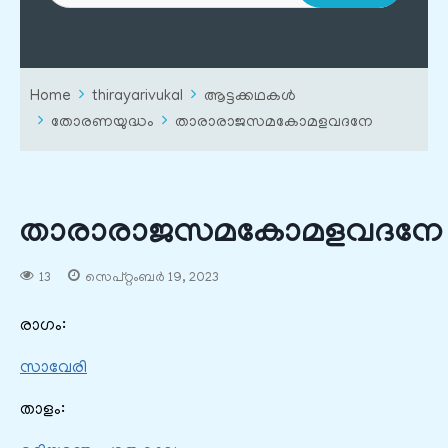
Home
thirayarivukal
ആട്ടക്കഥകൾ
തോരണയുദ്ധം
താരാരാജസമകോമളവദനേ
താരാരാജസമകോമളവദനേ
13
സെപ്റ്റംബർ 19, 2023
രാഗം:
സാവേരി
താളം: