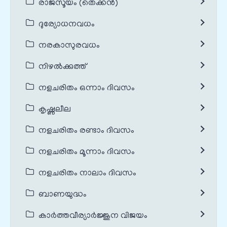
രാജസൂയം (തെക്കൻ)
ദുര്യോധനവധം
നരകാസുരവധം
നിഴൽക്കുത്ത്
നളചരിതം ഒന്നാം ദിവസം
കൃഷ്ണലീല
നളചരിതം രണ്ടാം ദിവസം
നളചരിതം മൂന്നാം ദിവസം
നളചരിതം നാലാം ദിവസം
ബാണയുദ്ധം
കാർത്തവീര്യാർജ്ജുന വിജയം