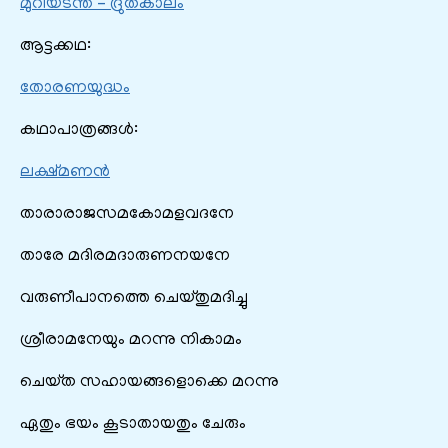
മുറിയടന്ത – ദ്രുതകാലം
ആട്ടക്കഥ:
തോരണയുദ്ധം
കഥാപാത്രങ്ങൾ:
ലക്ഷ്മണൻ
താരാരാജസമകോമളവദനേ
താരേ മദിരമദാരുണനയനേ
വരുണീപാനത്തെ ചെയ്‌തുമദിച്ചു
ശ്രീരാമനേയും മറന്നു നികാമം
ചെയ്‌ത സഹായങ്ങളൊക്കെ മറന്നു
ഏതും ഭയം കൂടാതായതും ചേരും