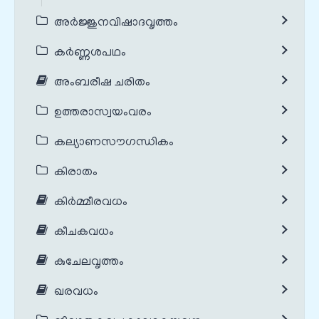
അർജ്ജുനവിഷാദവൃത്തം
കർണ്ണശപഥം
അംബരീഷ ചരിതം
ഉത്തരാസ്വയംവരം
കല്യാണസൗഗന്ധികം
കിരാതം
കിർമ്മീരവധം
കീചകവധം
കുചേലവൃത്തം
ഖരവധം