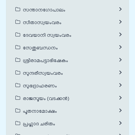
സന്താനഗോപാലം
സീതാസ്വയംവരം
ദേവയാനി സ്വയംവരം
സേതുബന്ധനം
ശ്രീരാമപട്ടാഭിഷേകം
സുന്ദരീസ്വയംവരം
സുഭദ്രാഹരണം
രാജസൂയം (വടക്കൻ)
പൂതനാമോക്ഷം
പ്രഹ്ലാദ ചരിതം