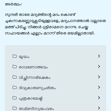
അർത്ഥം:
സുന്ദരീ താരേ മദ്യത്തിന്റെ മദം കൊണ്ട്
ചുകന്നകണ്ണോടുകൂടിയുള്ളവളേ, മദ്യപാനത്താൽ വല്ലാതെ
മത്ത് പിടിച്ചു. നിങ്ങൾ ശ്രീരാമനെ മറന്നു. ചെയ്ത
സഹായങ്ങൾ എല്ലാം മറന്ന് തീരെ ഭയമില്ലാതായി.
യുദ്ധം
രാവണോത്ഭവം
വിച്ഛിന്നാഭിഷേകം
ദിവ്യകാരുണ്യചരിതം
പുത്രകാമേഷ്ടി
രുഗ്മിണീസ്വയംവരം