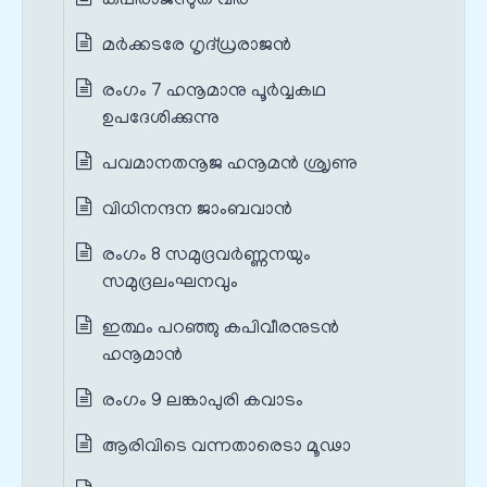
കപിരാജസുത വീര
മര്‍ക്കടരേ ഗൃദ്‌ധ്രരാജന്‍
രംഗം 7 ഹനൂമാനു പൂർവ്വകഥ
ഉപദേശിക്കുന്നു
പവമാനതനൂജ ഹനൂമന്‍ ശ്രൃണു
വിധിനന്ദന ജാംബവാന്‍
രംഗം 8 സമുദ്രവർണ്ണനയും
സമുദ്രലംഘനവും
ഇത്ഥം പറഞ്ഞു കപിവീരനുടന്‍
ഹനൂമാന്‍
രംഗം 9 ലങ്കാപുരി കവാടം
ആരിവിടെ വന്നതാരെടാ മൂഢാ