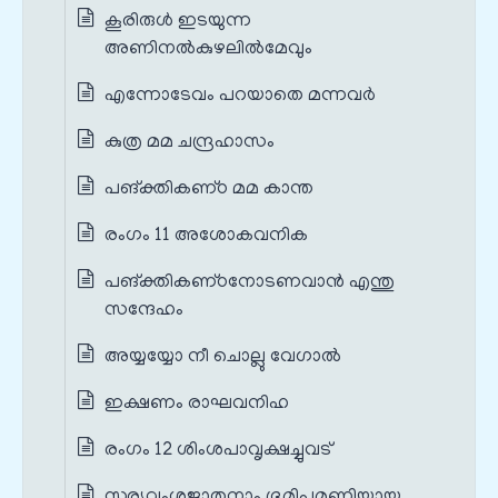
കൂരിരുള്‍ ഇടയുന്ന
അണിനല്‍കുഴലില്‍മേവും
എന്നോടേവം പറയാതെ മന്നവര്‍
കുത്ര മമ ചന്ദ്രഹാസം
പങ്‌ക്തികണ്‌ഠ മമ കാന്ത
രംഗം 11 അശോകവനിക
പങ്‌ക്തികണ്‌ഠനോടണവാന്‍ എന്തു
സന്ദേഹം
അയ്യയ്യോ നീ ചൊല്ലു വേഗാല്‍
ഇക്ഷണം രാഘവനിഹ
രംഗം 12 ശിംശപാവൃക്ഷച്ചുവട്
സൂര്യവംശജാതനാം ഭൂമിപമണിയായ