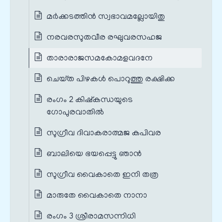
മര്‍ക്കടത്തിന്‍ സ്വഭാവമല്ലോയിതു
നരവരസുതവീര രഘുവരസഹജ
താരാരാജസമകോമളവദനേ
ചെയ്‌ത പിഴകള്‍ പൊറുത്തു രക്ഷിക്ക
രംഗം 2 കിഷ്കന്ധയുടെ
ഗോപുരവാതിൽ
സുഗ്രീവ ദിവാകരാത്മജ കപിവര
ബാലിയെ ഭയപ്പെട്ടു ഞാന്‍
സുഗ്രീവ വൈകാതെ ഇനി തത്ര
മാരുതേ വൈകാതെ നാനാ
രംഗം 3 ശ്രീരാമസന്നിധി