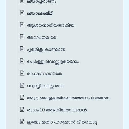
ലങ്കാപുരാണം
ലങ്കാലക്ഷ്മി
ആശരനാരിയതാകിയ
അല്‌പതര രേ
പുരമിതു കാണ്മാന്‍
പേര്‍ത്തുമിവണ്ണമുരയ്‌ക്കും
രാക്ഷസവനിതേ
സ്വസ്തി ഭവതു തവ
അത്ര ഭയമുള്ളതിലൊരുത്തനപിവരുമോ
രംഗം 10 അഴകിയരാവണൻ
ഇത്ഥം മത്വാ ഹനൂമാന്‍ വിരവൊടു