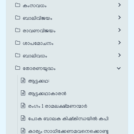
കംസവധം
ബാലിവിജയം
രാവണവിജയം
ശാപമോചനം
ബാലിവധം
തോരണയുദ്ധം
ആട്ടക്കഥ:
ആട്ടക്കഥാകാരൻ
രംഗം 1 രാമലക്ഷ്മണന്മാർ
പോക ബാലക കിഷ്‌കിന്ധയില്‍ കപി
കാര്യം സാധിക്കേണമവനെക്കൊണ്ടു