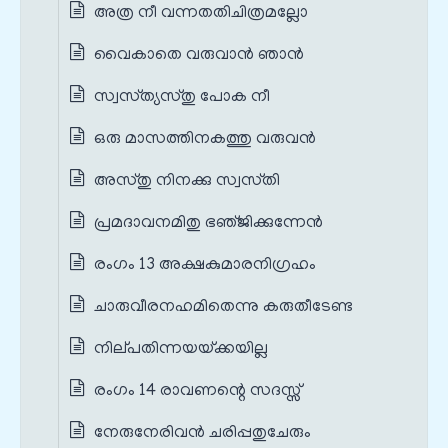
അത്ര നീ വന്നതതിചിത്രമല്ലോ
വൈകാതെ വരുവാന്‍ ഞാന്‍
സ്വസ്‌ത്യസ്‌തു പോക നീ
ഒരു മാസത്തിനകത്തു വരുവന്‍
അസ്‌തു നിനക്കു സ്വസ്‌തി
പ്രമദാവനമിതു ഭഞ്‌ജിക്കുന്നേന്‍
രംഗം 13 അക്ഷകുമാരനിഗ്രഹം
ചാരുവീരനഹമിതെന്നു കരുതീടേണ്ട
നില്‌പതിന്നയയ്‌ക്കയില്ല
രംഗം 14 രാവണന്റെ സദസ്സ്
നേരുനേരിവന്‍ ചരിപ്പതുചേരും