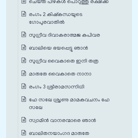
ചെയ്‌ത പിഴകള്‍ പൊറുത്തു രക്ഷിക്ക
രംഗം 2 കിഷ്കന്ധയുടെ
ഗോപുരവാതിൽ
സുഗ്രീവ ദിവാകരാത്മജ കപിവര
ബാലിയെ ഭയപ്പെട്ടു ഞാന്‍
സുഗ്രീവ വൈകാതെ ഇനി തത്ര
മാരുതേ വൈകാതെ നാനാ
രംഗം 3 ശ്രീരാമസന്നിധി
ഹേ സഖേ ശ്രൃണു മാമകവചനം ഹേ
സഖേ
സ്വാമിന്‍ വാനരന്മാരെ ഞാന്‍
ബാലിതനയാംഗദ മാരുതേ