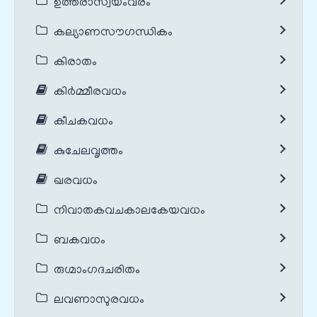
ഉത്തരാസ്വയംവരം
കല്യാണസൗഗന്ധികം
കിരാതം
കിർമ്മീരവധം
കീചകവധം
കുചേലവൃത്തം
ഖരവധം
നിവാതകവചകാലകേയവധം
ബകവധം
രുഗ്മാംഗദചരിതം
ലവണാസുരവധം