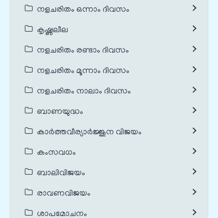
നളചരിതം ഒന്നാം ദിവസം
കൃഷ്ണലീല
നളചരിതം രണ്ടാം ദിവസം
നളചരിതം മൂന്നാം ദിവസം
നളചരിതം നാലാം ദിവസം
ബാണയുദ്ധം
കാർത്തവീര്യാർജ്ജുന വിജയം
കംസവധം
ബാലിവിജയം
രാവണവിജയം
ശാപമോചനം