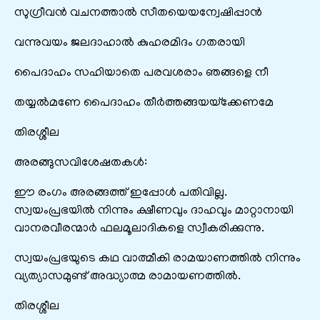
സുഗ്രീവന്‍ വചനത്താല്‍ സീതയെയന്വേഷിപ്പാന്‍
വന്നുവയം ജലദാഹാൽ കുഹരമിദം ഗതരായി
പൈദാഹം സഹിയാതെ പരവശരാം ഞങ്ങളെ നീ
തയ്യല്‍മണേ പൈദാഹം തീര്‍ത്തങ്ങയയ്‌ക്കേണമേ
തിരശ്ശീല
അരങ്ങുസവിശേഷതകൾ:
ഈ രംഗം അരങ്ങത്ത് ഇപ്പോൾ പതിവില്ല.
സ്വയം‌പ്രഭയിൽ നിന്നും ക്ഷീണവും ദാഹവും മാറ്റാനായി
വാനരവീരന്മാർ ഫലമൂലാദികളെ സ്വീകരിക്കുന്നു.
സ്വയം‌പ്രഭയുടെ കഥ വാത്മീകി രാമയാണത്തിൽ നിന്നും
വ്യത്യാസമുണ്ട് അദ്ധ്യാത്മ രാമായണത്തിൽ.
തിരശ്ശീല