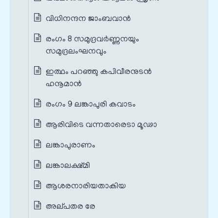
വിധിനന്ദന ജാംബവാന്‍
രംഗം 8 സമുദ്രവർണ്ണനയും
സമുദ്രലംഘനവും
ഇത്ഥം പറഞ്ഞു കപിവീരനുടന്‍
ഹനൂമാന്‍
രംഗം 9 ലങ്കാപുരി കവാടം
ആരിവിടെ വന്നതാരെടാ മൂഢാ
ലങ്കാപുരാണം
ലങ്കാലക്ഷ്മി
ആശരനാരിയതാകിയ
അല്‌പതര രേ