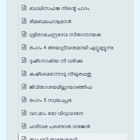
ബാലിസഹജ നിന്റെ പാദം
ഭീമബലഹനൂമാന്‍
ശ്രീരാമചന്ദ്രദേവ സീതാനായക
രംഗം 4 അയഗ്രീവനുമായി ഏറ്റുമുട്ടുന്നു
ദുഷ്‌ടനാകിയ നീ വഴിക്കു
കഷ്‌ടമെന്നൊടു നീയുരപ്പതു
ജീവിതാശയമില്ലായാഞ്ഞിഹ
രംഗം 5 സ്വയം‌പ്രഭ
വദ മാം ഭോ വിധുവദനേ
ഹരിവര പണ്ടൊരു ദനുജന്‍