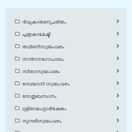
ദിവ്യകാരുണ്യചരിതം
പുത്രകാമേഷ്ടി
രുഗ്മിണീസ്വയംവരം
സന്താനഗോപാലം
സീതാസ്വയംവരം
ദേവയാനി സ്വയംവരം
സേതുബന്ധനം
ശ്രീരാമപട്ടാഭിഷേകം
സുന്ദരീസ്വയംവരം