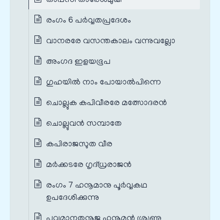
താപസി താരേശമുഖി
രംഗം 6 പർവ്വതപ്രദേശം
വാനരരേ വസന്തകാലം വന്നുവല്ലോ
അംഗദ ഇളയഭൂപ
ഗുഹയില്‍ നാം പോയാല്‍പിന്നെ
ചൊല്ലുക കപിവീരരേ മത്സോദരന്‍
ചൊല്ലുവന്‍ സമ്പാതേ
കപിരാജസുത വീര
മര്‍ക്കടരേ ഗൃദ്‌ധ്രരാജന്‍
രംഗം 7 ഹനൂമാനു പൂർവ്വകഥ
ഉപദേശിക്കുന്നു
പവമാനതനൂജ ഹനൂമന്‍ ശ്രൃണു