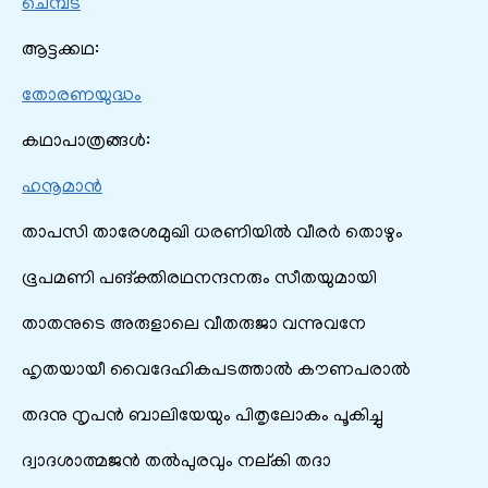
ചെമ്പട
ആട്ടക്കഥ:
തോരണയുദ്ധം
കഥാപാത്രങ്ങൾ:
ഹനൂമാൻ
താപസി താരേശമുഖി ധരണിയില്‍ വീരര്‍ തൊഴും
ഭൂപമണി പങ്‌ക്തിരഥനന്ദനരും സീതയുമായി
താതനുടെ അരുളാലെ വീതരുജാ വന്നുവനേ
ഹൃതയായീ വൈദേഹികപടത്താല്‍ കൗണപരാൽ
തദനു നൃപന്‍ ബാലിയേയും പിതൃലോകം പൂകിച്ചു
ദ്വാദശാത്മജന്‍ തല്‍പുരവും നല്‌കി തദാ