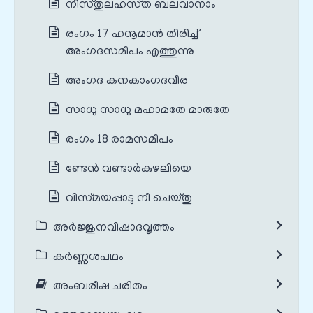
നിസ്‌തുലഹസ്‌ത ബലവാനാം
രംഗം 17 ഹനൂമാൻ തിരിച്ച്
അംഗദസമീപം എത്തുന്നു
അംഗദ കനകാംഗദവീര
സാധു സാധു മഹാമതേ മാരുതേ
രംഗം 18 രാമസമീപം
ണ്ടേന്‍ വണ്ടാര്‍കുഴലിയെ
വിസ്‌മയപ്പാടു നീ ചെയ്‌തു
അർജ്ജുനവിഷാദവൃത്തം
കർണ്ണശപഥം
അംബരീഷ ചരിതം