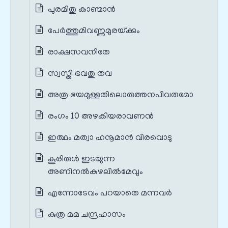
പുരമിതു കാണ്മാന്‍
പേര്‍ത്തുമിവണ്ണമുരയ്‌ക്കും
രാക്ഷസവനിതേ
സ്വസ്തി ഭവതു തവ
അത്ര ഭയമുള്ളതിലൊരുത്തനപിവരുമോ
രംഗം 10 അഴകിയരാവണൻ
ഇത്ഥം മത്വാ ഹനൂമാന്‍ വിരവൊടു
കൂരിരുള്‍ ഇടയുന്ന
അണിനല്‍കുഴലില്‍മേവും
എന്നോടേവം പറയാതെ മന്നവര്‍
കുത്ര മമ ചന്ദ്രഹാസം