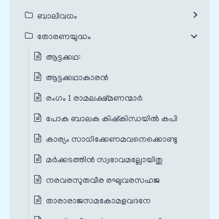
ബാലിവധം
തോരണയുദ്ധം
ആട്ടക്കഥ:
ആട്ടക്കഥാകാരൻ
രംഗം 1 രാമലക്ഷ്മണന്മാർ
പോക ബാലക കിഷ്‌കിന്ധയില്‍ കപി
കാര്യം സാധിക്കേണമവനെക്കൊണ്ടു
മര്‍ക്കടത്തിന്‍ സ്വഭാവമല്ലോയിതു
നരവരസുതവീര രഘുവരസഹജ
താരാരാജസമകോമളവദനേ