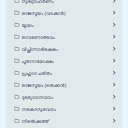
സുഭദ്രാഹരണം
രാജസൂയം (വടക്കൻ)
യുദ്ധം
രാവണോത്ഭവം
വിച്ഛിന്നാഭിഷേകം
പൂതനാമോക്ഷം
പ്രഹ്ലാദ ചരിതം
രാജസൂയം (തെക്കൻ)
ദുര്യോധനവധം
നരകാസുരവധം
നിഴൽക്കുത്ത്