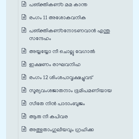
പങ്‌ക്തികണ്‌ഠ മമ കാന്ത
രംഗം 11 അശോകവനിക
പങ്‌ക്തികണ്‌ഠനോടണവാന്‍ എന്തു
സന്ദേഹം
അയ്യയ്യോ നീ ചൊല്ലു വേഗാല്‍
ഇക്ഷണം രാഘവനിഹ
രംഗം 12 ശിംശപാവൃക്ഷച്ചുവട്
സൂര്യവംശജാതനാം ഭൂമിപമണിയായ
സീതേ നിന്‍ പാദാംബുജം
ആരു നീ കപിവര
അത്ഭുതാംഗുലീയവും ഗ്രഹിക്ക