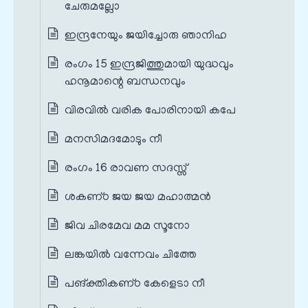
ചേരുമല്ലോ
ഇന്ദ്രനേയും ജയിച്ചോരു ഞാനിഹ
രംഗം 15 ഇന്ദ്രജിത്തുമായി യുദ്ധവും
ഹനൂമാന്റെ ബന്ധനവും
വിരവില്‍ വരിക പോരിനായി കപേ
മനസിമദമോടും നീ
രംഗം 16 രാവണ സദസ്സ്
ശകണ്‌ഠ ജയ ജയ മഹാത്മന്‍
ജിവ ചിരമേവ മമ സൂനോ
ലങ്കയില്‍ വന്നേവം ചിത്തേ
പങ്‌ക്തികണ്‌ഠ കേളെടാ നീ