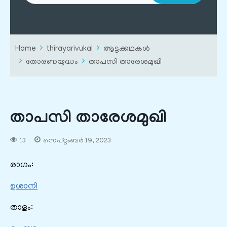
Home
thirayarivukal
ആട്ടക്കഥകൾ
തോരണയുദ്ധം
താപസി താരേശമുഖി
താപസി താരേശമുഖി
13
സെപ്റ്റംബർ 19, 2023
രാഗം:
ഉശാനി
താളം: