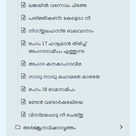
ലങ്കയില്‍ വന്നേവം ചിത്തേ
പങ്‌ക്തികണ്‌ഠ കേളെടാ നീ
നിസ്‌തുലഹസ്‌ത ബലവാനാം
രംഗം 17 ഹനൂമാൻ തിരിച്ച്
അംഗദസമീപം എത്തുന്നു
അംഗദ കനകാംഗദവീര
സാധു സാധു മഹാമതേ മാരുതേ
രംഗം 18 രാമസമീപം
ണ്ടേന്‍ വണ്ടാര്‍കുഴലിയെ
വിസ്‌മയപ്പാടു നീ ചെയ്‌തു
അർജ്ജുനവിഷാദവൃത്തം