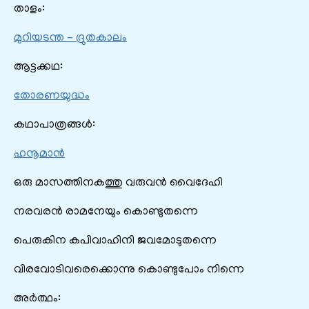
താളം:
മുറിയടന്ത – ദ്രുതകാലം
ആട്ടക്കഥ:
തോരണയുദ്ധം
കഥാപാത്രങ്ങൾ:
ഹനൂമാൻ
ഒരു മാസത്തിനകത്തു വരുവന്‍ വൈദേഹി
നരവരന്‍ രാമനേയും കൊണ്ടുതന്നെ
പെരുകിന കപിവാഹിനി ജവമോടുതന്നെ
വിരവോടിവരെക്കൊന്നു കൊണ്ടുപോം നിന്നെ
അർത്ഥം: