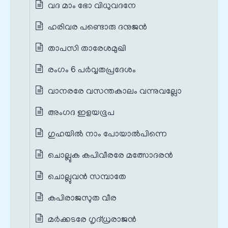
വദ മാം ഭോ വിധുവദനേ
ഹരിവര പണ്ടൊരു ദനുജന്‍
താപസി താരേശമുഖി
രംഗം 6 പർവ്വതപ്രദേശം
വാനരരേ വസന്തകാലം വന്നുവല്ലോ
അംഗദ ഇളയഭൂപ
ഗുഹയില്‍ നാം പോയാല്‍പിന്നെ
ചൊല്ലുക കപിവീരരേ മത്സോദരന്‍
ചൊല്ലുവന്‍ സമ്പാതേ
കപിരാജസുത വീര
മര്‍ക്കടരേ ഗൃദ്‌ധ്രരാജന്‍