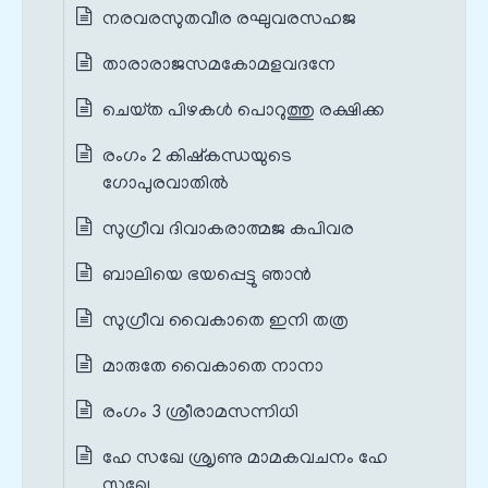
നരവരസുതവീര രഘുവരസഹജ
താരാരാജസമകോമളവദനേ
ചെയ്‌ത പിഴകള്‍ പൊറുത്തു രക്ഷിക്ക
രംഗം 2 കിഷ്കന്ധയുടെ
ഗോപുരവാതിൽ
സുഗ്രീവ ദിവാകരാത്മജ കപിവര
ബാലിയെ ഭയപ്പെട്ടു ഞാന്‍
സുഗ്രീവ വൈകാതെ ഇനി തത്ര
മാരുതേ വൈകാതെ നാനാ
രംഗം 3 ശ്രീരാമസന്നിധി
ഹേ സഖേ ശ്രൃണു മാമകവചനം ഹേ
സഖേ