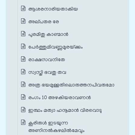
ആശരനാരിയതാകിയ
അല്‌പതര രേ
പുരമിതു കാണ്മാന്‍
പേര്‍ത്തുമിവണ്ണമുരയ്‌ക്കും
രാക്ഷസവനിതേ
സ്വസ്തി ഭവതു തവ
അത്ര ഭയമുള്ളതിലൊരുത്തനപിവരുമോ
രംഗം 10 അഴകിയരാവണൻ
ഇത്ഥം മത്വാ ഹനൂമാന്‍ വിരവൊടു
കൂരിരുള്‍ ഇടയുന്ന
അണിനല്‍കുഴലില്‍മേവും