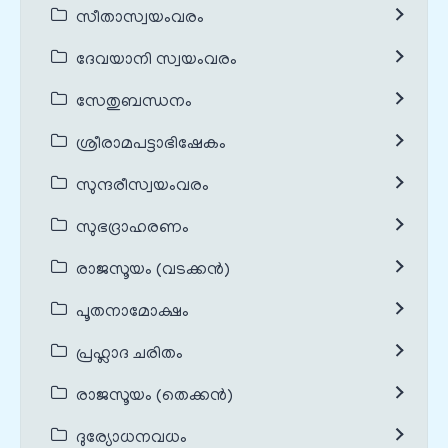
സീതാസ്വയംവരം
ദേവയാനി സ്വയംവരം
സേതുബന്ധനം
ശ്രീരാമപട്ടാഭിഷേകം
സുന്ദരീസ്വയംവരം
സുഭദ്രാഹരണം
രാജസൂയം (വടക്കൻ)
പൂതനാമോക്ഷം
പ്രഹ്ലാദ ചരിതം
രാജസൂയം (തെക്കൻ)
ദുര്യോധനവധം