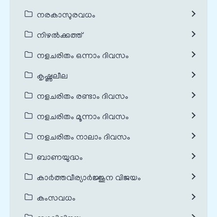
നരകാസുരവധം
നിഴൽക്കുത്ത്
നളചരിതം ഒന്നാം ദിവസം
കൃഷ്ണലീല
നളചരിതം രണ്ടാം ദിവസം
നളചരിതം മൂന്നാം ദിവസം
നളചരിതം നാലാം ദിവസം
ബാണയുദ്ധം
കാർത്തവീര്യാർജ്ജുന വിജയം
കംസവധം