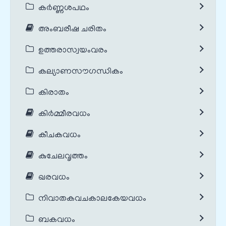
കർണ്ണശപഥം
അംബരീഷ ചരിതം
ഉത്തരാസ്വയംവരം
കല്യാണസൗഗന്ധികം
കിരാതം
കിർമ്മീരവധം
കീചകവധം
കുചേലവൃത്തം
ഖരവധം
നിവാതകവചകാലകേയവധം
ബകവധം