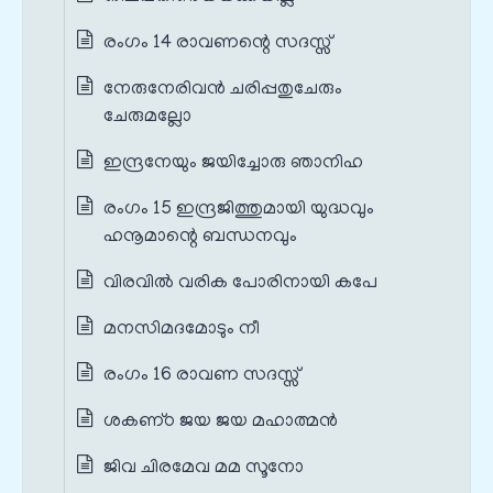
രംഗം 14 രാവണന്റെ സദസ്സ്
നേരുനേരിവന്‍ ചരിപ്പതുചേരും
ചേരുമല്ലോ
ഇന്ദ്രനേയും ജയിച്ചോരു ഞാനിഹ
രംഗം 15 ഇന്ദ്രജിത്തുമായി യുദ്ധവും
ഹനൂമാന്റെ ബന്ധനവും
വിരവില്‍ വരിക പോരിനായി കപേ
മനസിമദമോടും നീ
രംഗം 16 രാവണ സദസ്സ്
ശകണ്‌ഠ ജയ ജയ മഹാത്മന്‍
ജിവ ചിരമേവ മമ സൂനോ