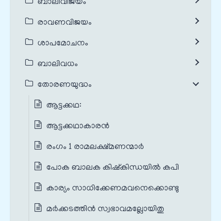
ബാലിവിജയം
രാവണവിജയം
ശാപമോചനം
ബാലിവധം
തോരണയുദ്ധം
ആട്ടക്കഥ:
ആട്ടക്കഥാകാരൻ
രംഗം 1 രാമലക്ഷ്മണന്മാർ
പോക ബാലക കിഷ്‌കിന്ധയില്‍ കപി
കാര്യം സാധിക്കേണമവനെക്കൊണ്ടു
മര്‍ക്കടത്തിന്‍ സ്വഭാവമല്ലോയിതു