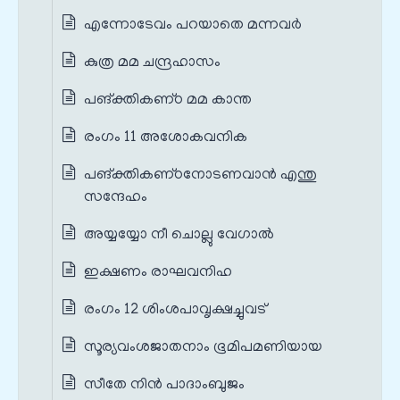
എന്നോടേവം പറയാതെ മന്നവര്‍
കുത്ര മമ ചന്ദ്രഹാസം
പങ്‌ക്തികണ്‌ഠ മമ കാന്ത
രംഗം 11 അശോകവനിക
പങ്‌ക്തികണ്‌ഠനോടണവാന്‍ എന്തു
സന്ദേഹം
അയ്യയ്യോ നീ ചൊല്ലു വേഗാല്‍
ഇക്ഷണം രാഘവനിഹ
രംഗം 12 ശിംശപാവൃക്ഷച്ചുവട്
സൂര്യവംശജാതനാം ഭൂമിപമണിയായ
സീതേ നിന്‍ പാദാംബുജം