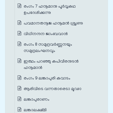
രംഗം 7 ഹനൂമാനു പൂർവ്വകഥ
ഉപദേശിക്കുന്നു
പവമാനതനൂജ ഹനൂമന്‍ ശ്രൃണു
വിധിനന്ദന ജാംബവാന്‍
രംഗം 8 സമുദ്രവർണ്ണനയും
സമുദ്രലംഘനവും
ഇത്ഥം പറഞ്ഞു കപിവീരനുടന്‍
ഹനൂമാന്‍
രംഗം 9 ലങ്കാപുരി കവാടം
ആരിവിടെ വന്നതാരെടാ മൂഢാ
ലങ്കാപുരാണം
ലങ്കാലക്ഷ്മി