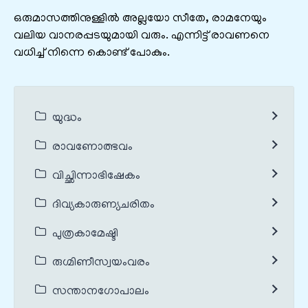
ഒരുമാസത്തിനുള്ളിൽ അല്ലയോ സീതേ, രാമനേയും
വലിയ വാനരപ്പടയുമായി വരും. എന്നിട്ട് രാവണനെ
വധിച്ച് നിന്നെ കൊണ്ട് പോകും.
യുദ്ധം
രാവണോത്ഭവം
വിച്ഛിന്നാഭിഷേകം
ദിവ്യകാരുണ്യചരിതം
പുത്രകാമേഷ്ടി
രുഗ്മിണീസ്വയംവരം
സന്താനഗോപാലം