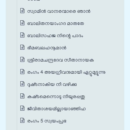
സ്വാമിന്‍ വാനരന്മാരെ ഞാന്‍
ബാലിതനയാംഗദ മാരുതേ
ബാലിസഹജ നിന്റെ പാദം
ഭീമബലഹനൂമാന്‍
ശ്രീരാമചന്ദ്രദേവ സീതാനായക
രംഗം 4 അയഗ്രീവനുമായി ഏറ്റുമുട്ടുന്നു
ദുഷ്‌ടനാകിയ നീ വഴിക്കു
കഷ്‌ടമെന്നൊടു നീയുരപ്പതു
ജീവിതാശയമില്ലായാഞ്ഞിഹ
രംഗം 5 സ്വയം‌പ്രഭ