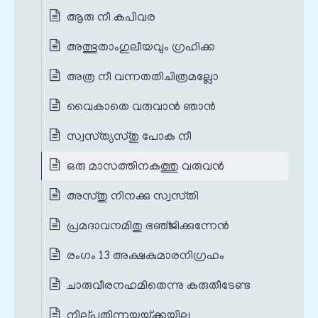
ആരു നീ കപിവര
അത്ഭുതാംഗുലീയവും ഗ്രഹിക്ക
അത്ര നീ വന്നതതിചിത്രമല്ലോ
വൈകാതെ വരുവാന്‍ ഞാന്‍
സ്വസ്‌ത്യസ്‌തു പോക നീ
ഒരു മാസത്തിനകത്തു വരുവന്‍
അസ്‌തു നിനക്കു സ്വസ്‌തി
പ്രമദാവനമിതു ഭഞ്‌ജിക്കുന്നേന്‍
രംഗം 13 അക്ഷകുമാരനിഗ്രഹം
ചാരുവീരനഹമിതെന്നു കരുതീടേണ്ട
നില്‌പതിന്നയയ്‌ക്കയില്ല