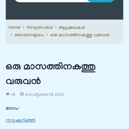
Home
thirayarivukal
ആട്ടക്കഥകൾ
തോരണയുദ്ധം
ഒരു മാസത്തിനകത്തു വരുവന്‍
ഒരു മാസത്തിനകത്തു
വരുവന്‍
19
സെപ്റ്റംബർ 19, 2023
രാഗം:
നാട്ടക്കുറിഞ്ഞി