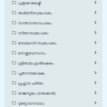
പുത്രകാമേഷ്ടി
രുഗ്മിണീസ്വയംവരം
സന്താനഗോപാലം
സീതാസ്വയംവരം
ദേവയാനി സ്വയംവരം
സേതുബന്ധനം
ശ്രീരാമപട്ടാഭിഷേകം
പൂതനാമോക്ഷം
പ്രഹ്ലാദ ചരിതം
രാജസൂയം (തെക്കൻ)
ദുര്യോധനവധം