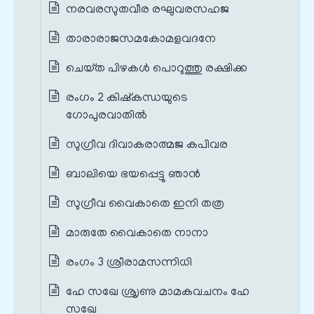
നരവരസുതവീര രഘുവരസഹജ
താരാരാജസമകോമളവദനേ
ചെയ്‌ത പിഴകള്‍ പൊറുത്തു രക്ഷിക്ക
രംഗം 2 കിഷ്കന്ധയുടെ
ഗോപുരവാതിൽ
സുഗ്രീവ ദിവാകരാത്മജ കപിവര
ബാലിയെ ഭയപ്പെട്ടു ഞാന്‍
സുഗ്രീവ വൈകാതെ ഇനി തത്ര
മാരുതേ വൈകാതെ നാനാ
രംഗം 3 ശ്രീരാമസന്നിധി
ഹേ സഖേ ശ്രൃണു മാമകവചനം ഹേ
സഖേ