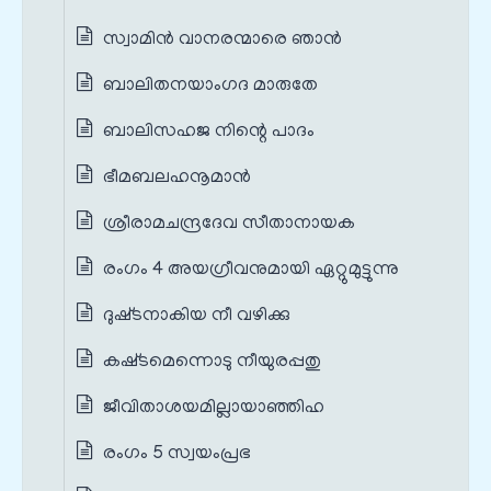
സ്വാമിന്‍ വാനരന്മാരെ ഞാന്‍
ബാലിതനയാംഗദ മാരുതേ
ബാലിസഹജ നിന്റെ പാദം
ഭീമബലഹനൂമാന്‍
ശ്രീരാമചന്ദ്രദേവ സീതാനായക
രംഗം 4 അയഗ്രീവനുമായി ഏറ്റുമുട്ടുന്നു
ദുഷ്‌ടനാകിയ നീ വഴിക്കു
കഷ്‌ടമെന്നൊടു നീയുരപ്പതു
ജീവിതാശയമില്ലായാഞ്ഞിഹ
രംഗം 5 സ്വയം‌പ്രഭ