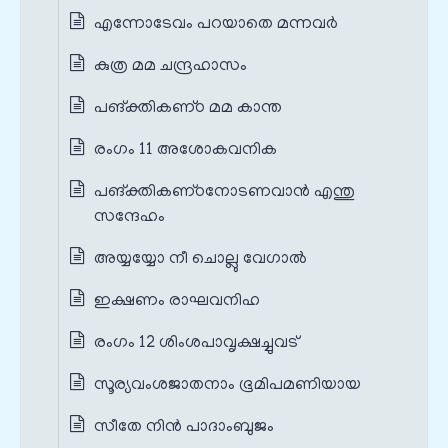
എന്നോടേവം പറയാതെ മന്നവര്‍
കുത്ര മമ ചന്ദ്രഹാസം
പങ്‌ക്തികണ്‌ഠ മമ കാന്ത
രംഗം 11 അശോകവനിക
പങ്‌ക്തികണ്‌ഠനോടണവാന്‍ എന്തു
സന്ദേഹം
അയ്യയ്യോ നീ ചൊല്ലു വേഗാല്‍
ഇക്ഷണം രാഘവനിഹ
രംഗം 12 ശിംശപാവൃക്ഷച്ചുവട്
സൂര്യവംശജാതനാം ഭൂമിപമണിയായ
സീതേ നിന്‍ പാദാംബുജം