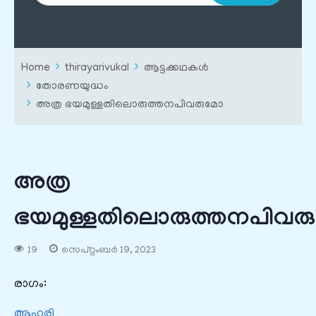
Home
thirayarivukal
ആട്ടക്കഥകൾ
തോരണയുദ്ധം
അത്ര ഭയമുള്ളതിലൊരുത്തനപിവരുമോ
അത്ര
ഭയമുള്ളതിലൊരുത്തനപിവര
19
സെപ്റ്റംബർ 19, 2023
രാഗം:
ആഹരി