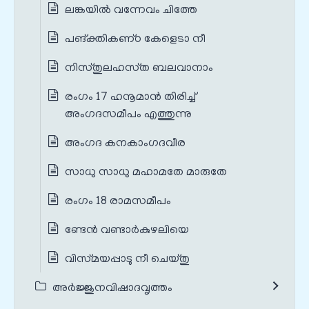
ലങ്കയില്‍ വന്നേവം ചിത്തേ
പങ്‌ക്തികണ്‌ഠ കേളെടാ നീ
നിസ്‌തുലഹസ്‌ത ബലവാനാം
രംഗം 17 ഹനൂമാൻ തിരിച്ച്
അംഗദസമീപം എത്തുന്നു
അംഗദ കനകാംഗദവീര
സാധു സാധു മഹാമതേ മാരുതേ
രംഗം 18 രാമസമീപം
ണ്ടേന്‍ വണ്ടാര്‍കുഴലിയെ
വിസ്‌മയപ്പാടു നീ ചെയ്‌തു
അർജ്ജുനവിഷാദവൃത്തം