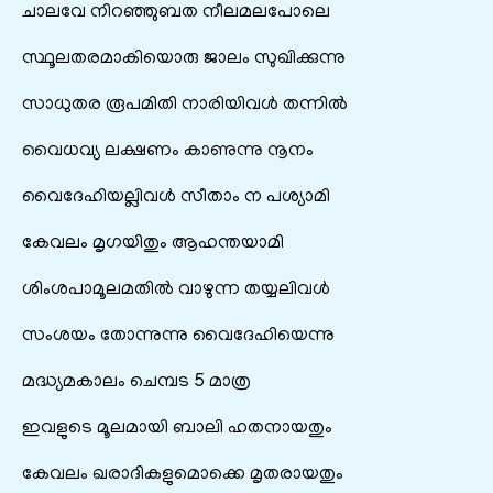
ചാലവേ നിറഞ്ഞുബത നീലമലപോലെ
സ്ഥൂലതരമാകിയൊരു ജാലം സുഖിക്കുന്നു
സാധുതര രൂപമിതി നാരിയിവള്‍ തന്നില്‍
വൈധവ്യ ലക്ഷണം കാണുന്നു നൂനം
വൈദേഹിയല്ലിവള്‍ സീതാം ന പശ്യാമി
കേവലം മൃഗയിതും ആഹന്തയാമി
ശിംശപാമൂലമതില്‍ വാഴുന്ന തയ്യലിവള്‍
സംശയം തോന്നുന്നു വൈദേഹിയെന്നു
മദ്ധ്യമകാലം ചെമ്പട 5 മാത്ര
ഇവളുടെ മൂലമായി ബാലി ഹതനായതും
കേവലം ഖരാദികളുമൊക്കെ മൃതരായതും