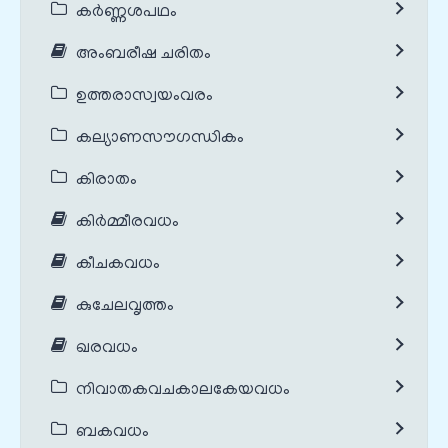
കർണ്ണശപഥം
അംബരീഷ ചരിതം
ഉത്തരാസ്വയംവരം
കല്യാണസൗഗന്ധികം
കിരാതം
കിർമ്മീരവധം
കീചകവധം
കുചേലവൃത്തം
ഖരവധം
നിവാതകവചകാലകേയവധം
ബകവധം