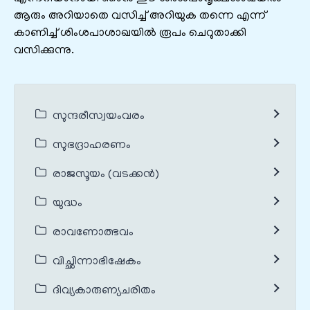
ആരും അറിയാതെ വസിച്ച് അറിയുക തന്നെ എന്ന്
കാണിച്ച് ശിംശപാശാഖയിൽ രൂപം ചെറുതാക്കി
വസിക്കുന്നു.
സുന്ദരീസ്വയംവരം
സുഭദ്രാഹരണം
രാജസൂയം (വടക്കൻ)
യുദ്ധം
രാവണോത്ഭവം
വിച്ഛിന്നാഭിഷേകം
ദിവ്യകാരുണ്യചരിതം