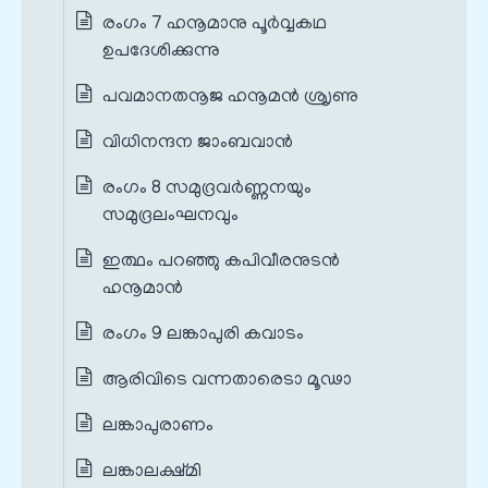
രംഗം 7 ഹനൂമാനു പൂർവ്വകഥ
ഉപദേശിക്കുന്നു
പവമാനതനൂജ ഹനൂമന്‍ ശ്രൃണു
വിധിനന്ദന ജാംബവാന്‍
രംഗം 8 സമുദ്രവർണ്ണനയും
സമുദ്രലംഘനവും
ഇത്ഥം പറഞ്ഞു കപിവീരനുടന്‍
ഹനൂമാന്‍
രംഗം 9 ലങ്കാപുരി കവാടം
ആരിവിടെ വന്നതാരെടാ മൂഢാ
ലങ്കാപുരാണം
ലങ്കാലക്ഷ്മി