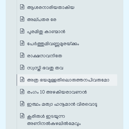
ആശരനാരിയതാകിയ
അല്‌പതര രേ
പുരമിതു കാണ്മാന്‍
പേര്‍ത്തുമിവണ്ണമുരയ്‌ക്കും
രാക്ഷസവനിതേ
സ്വസ്തി ഭവതു തവ
അത്ര ഭയമുള്ളതിലൊരുത്തനപിവരുമോ
രംഗം 10 അഴകിയരാവണൻ
ഇത്ഥം മത്വാ ഹനൂമാന്‍ വിരവൊടു
കൂരിരുള്‍ ഇടയുന്ന
അണിനല്‍കുഴലില്‍മേവും