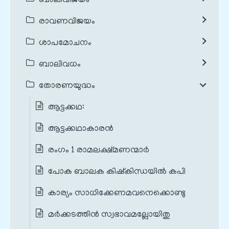
ബാലിവിജയം
രാവണവിജയം
ശാപമോചനം
ബാലിവധം
തോരണയുദ്ധം
ആട്ടക്കഥ:
ആട്ടക്കഥാകാരൻ
രംഗം 1 രാമലക്ഷ്മണന്മാർ
പോക ബാലക കിഷ്‌കിന്ധയില്‍ കപി
കാര്യം സാധിക്കേണമവനെക്കൊണ്ടു
മര്‍ക്കടത്തിന്‍ സ്വഭാവമല്ലോയിതു