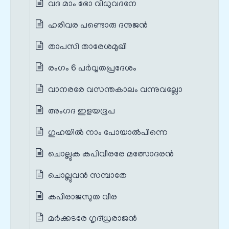
വദ മാം ഭോ വിധുവദനേ
ഹരിവര പണ്ടൊരു ദനുജന്‍
താപസി താരേശമുഖി
രംഗം 6 പർവ്വതപ്രദേശം
വാനരരേ വസന്തകാലം വന്നുവല്ലോ
അംഗദ ഇളയഭൂപ
ഗുഹയില്‍ നാം പോയാല്‍പിന്നെ
ചൊല്ലുക കപിവീരരേ മത്സോദരന്‍
ചൊല്ലുവന്‍ സമ്പാതേ
കപിരാജസുത വീര
മര്‍ക്കടരേ ഗൃദ്‌ധ്രരാജന്‍