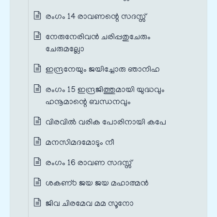
രംഗം 14 രാവണന്റെ സദസ്സ്
നേരുനേരിവന്‍ ചരിപ്പതുചേരും
ചേരുമല്ലോ
ഇന്ദ്രനേയും ജയിച്ചോരു ഞാനിഹ
രംഗം 15 ഇന്ദ്രജിത്തുമായി യുദ്ധവും
ഹനൂമാന്റെ ബന്ധനവും
വിരവില്‍ വരിക പോരിനായി കപേ
മനസിമദമോടും നീ
രംഗം 16 രാവണ സദസ്സ്
ശകണ്‌ഠ ജയ ജയ മഹാത്മന്‍
ജിവ ചിരമേവ മമ സൂനോ