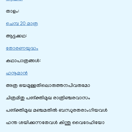
താളം:
ചെമ്പ 20 മാത്ര
ആട്ടക്കഥ:
തോരണയുദ്ധം
കഥാപാത്രങ്ങൾ:
ഹനൂമാൻ
അത്ര ഭയമുള്ളതിലൊരുത്തനപിവരുമോ
ചിത്രമിതു പങ്‌ക്തിമുഖ രാത്രിഞ്ചരവാസം
പങ്‌ക്തിമുഖ മഞ്ചമതില്‍ ബന്ധുരതരാംഗിയവള്‍
ഹന്ത ശയിക്കുന്നതേവള്‍ കിന്തു വൈദേഹിയോ