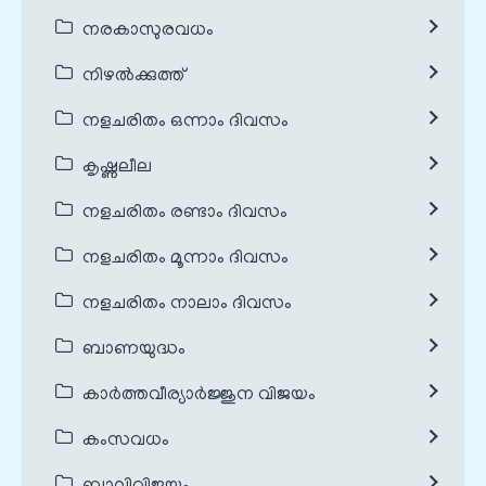
നരകാസുരവധം
നിഴൽക്കുത്ത്
നളചരിതം ഒന്നാം ദിവസം
കൃഷ്ണലീല
നളചരിതം രണ്ടാം ദിവസം
നളചരിതം മൂന്നാം ദിവസം
നളചരിതം നാലാം ദിവസം
ബാണയുദ്ധം
കാർത്തവീര്യാർജ്ജുന വിജയം
കംസവധം