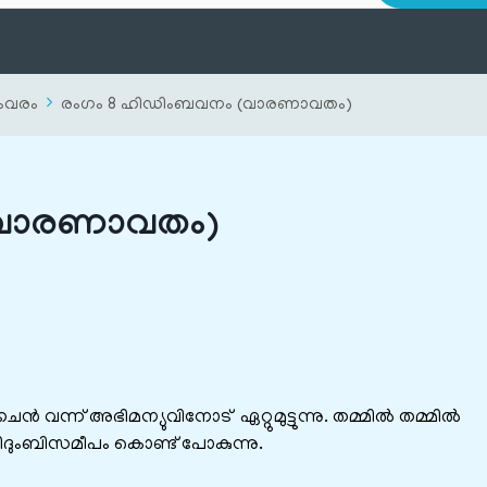
യംവരം
രംഗം 8 ഹിഡിംബവനം (വാരണാവതം)
(വാരണാവതം)
 വന്ന് അഭിമന്യുവിനോട് ഏറ്റുമുട്ടുന്നു. തമ്മിൽ തമ്മിൽ
ിദുംബിസമീപം കൊണ്ട് പോകുന്നു.