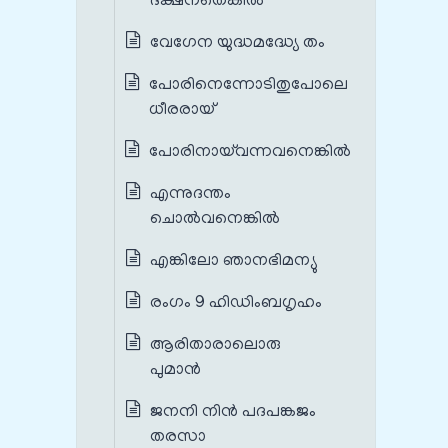
ദക്ഷനതെങ്കിൽ
വേഗേന യുദ്ധമദ്ധ്യേ തം
പോരിനെന്നോടിതുപോലെ
ധീരരായ്
പോരിനായ്‌വന്നവനെങ്കിൽ
എന്നുദന്തം
ചൊൽവനെങ്കിൽ
എങ്കിലോ ഞാനഭിമന്യു
രംഗം 9 ഹിഡിംബഗൃഹം
ആരിതാരാലൊരു
പുമാൻ
ജനനി നിൻ പദപങ്കജം
തരസാ