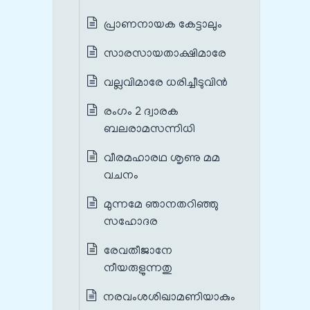
പ്രാണനായക കേട്ടാലും
സാരസായതാക്ഷിമാരേ
വല്ലവിമാരേ ധരിച്ചീടുവിൻ
രംഗം 2 ദ്വാരക
ബലരാമസന്നിധി
വീരമഹാരഥ ശൃണു മമ
വചനം
മുന്നമേ ഞാനതറിഞ്ഞു
സഹോദര
രേവതീജാനേ
നീയരുളുന്നതു
നരവംശശിഖാമണിയാകും