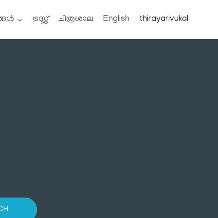
്ങൾ
ട്രസ്റ്റ്
ചിത്രശാല
English
thirayarivukal