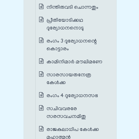
നിന്തിരുവടി ചൊന്നതും
പ്രീതിയോടിക്കഥ
ദുര്യോധനനൊടു
രംഗം 3 ദുര്യോധനന്റെ
കൊട്ടാരം
കാമിനിമാർ മൗലിമണേ
സാരസായതനേത്ര
കേൾക്ക
രംഗം 4 ദുര്യോധനസഭ
സചിവവരരേ
സരസവചനമിതു
രാജകുലാധിപ കേൾക്ക
മഹാത്മൻ