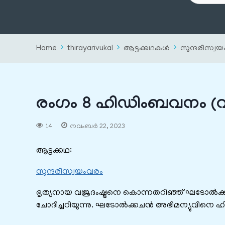
Home
thirayarivukal
ആട്ടക്കഥകൾ
സുന്ദരീസ്വ
രംഗം 8 ഹിഡിംബവനം 
14
നവംബർ 22, 2023
ആട്ടക്കഥ:
സുന്ദരീസ്വയംവരം
ഭൃത്യനായ വജ്രദംഷ്ട്രനെ കൊന്നതറിഞ്ഞ് ഘടോൽക്കചൻ
ചോദിച്ചറിയുന്നു. ഘടോൽക്കചൻ അഭിമന്യുവിനെ ഹ