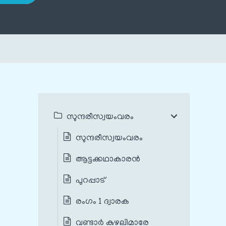
സുന്ദരീസ്വയംവരം
സുന്ദരീസ്വയംവരം
ആട്ടക്കഥാകാരൻ
പുറപ്പാട്
രംഗം 1 ദ്വാരക
വണ്ടാർ കുഴലിമാരേ