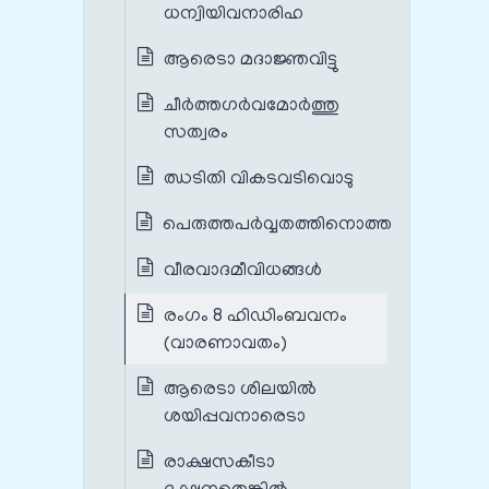
ധന്വിയിവനാരിഹ
ആരെടാ മദാജ്ഞവിട്ടു
ചീർത്തഗർവമോർത്തു
സത്വരം
ഝടിതി വികടവടിവൊടു
പെരുത്തപർവ്വതത്തിനൊത്ത
വീരവാദമീവിധങ്ങൾ
രംഗം 8 ഹിഡിംബവനം
(വാരണാവതം)
ആരെടാ ശിലയിൽ
ശയിപ്പവനാരെടാ
രാക്ഷസകീടാ