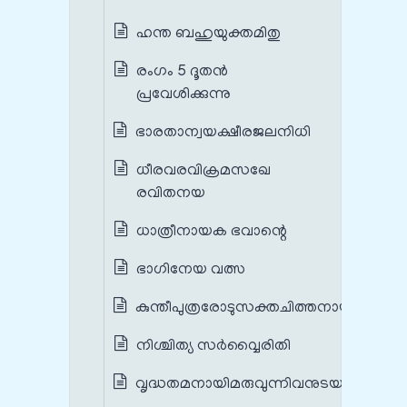
ഹന്ത ബഹുയുക്തമിതു
രംഗം 5 ദൂതൻ
പ്രവേശിക്കുന്നു
ഭാരതാന്വയക്ഷീരജലനിധി
ധീരവരവിക്രമസഖേ
രവിതനയ
ധാത്രീനായക ഭവാന്റെ
ഭാഗിനേയ വത്സ
കുന്തീപുത്രരോടുസക്തചിത്തനായ
നിശ്ചിത്യ സർവ്വൈരിതി
വൃദ്ധതമനായിമരുവുന്നിവനുടയ