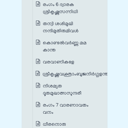
രംഗം 6 ദ്വാരക
ശ്രീകൃഷ്ണസന്നിധി
തന്വി ശശിമുഖി
നന്ദിമുതിരുമിവൾ
കൊണ്ടൽവർണ്ണ മമ
കാന്ത
വരവാണികളേ
ശ്രീകൃഷ്ണവക്ത്രാംബുജനിർഗ്ഗളന്തീം
നിശമ്യത
ദൂതമുഖാത്സസുന്ദരീ
രംഗം 7 വാരണാവതം
വനം
ധീരനൊരു