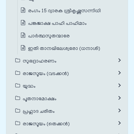
രംഗം 15 ദ്വാരക ശ്രീകൃഷ്ണസന്നിധി
പങ്കജാക്ഷ പാഹി പാഹിമാം
പാർത്ഥസുതന്മാരേ
ഇതി താനഖിലേശ്വരോ (ധനാശി)
സുഭദ്രാഹരണം
രാജസൂയം (വടക്കൻ)
യുദ്ധം
പൂതനാമോക്ഷം
പ്രഹ്ലാദ ചരിതം
രാജസൂയം (തെക്കൻ)