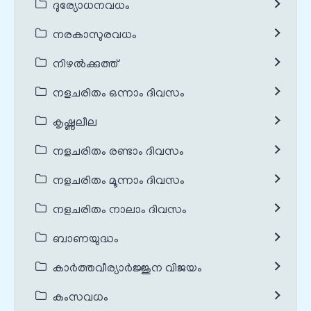
ദുര്യോധനവധം
നരകാസുരവധം
നിഴൽക്കുത്ത്
നളചരിതം ഒന്നാം ദിവസം
കൃഷ്ണലീല
നളചരിതം രണ്ടാം ദിവസം
നളചരിതം മൂന്നാം ദിവസം
നളചരിതം നാലാം ദിവസം
ബാണയുദ്ധം
കാർത്തവീര്യാർജ്ജുന വിജയം
കംസവധം