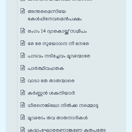
അന്തരമെന്നിയേ
കേൾപ്പിനേവമെൻപക്ഷം
രംഗം 14 ദ്വാരകായ്ക്ക് സമീപം
രേ രേ സുയോധന നീ നേരേ
പാടവം നടിച്ചേവം മൂഢന്മാരേ
പാർത്ഥിവഹതക
വാടാ തേ താതന്മാരെ
കർണ്ണൻ ശകുനിയാദി
ധീരനെങ്കിലോ നിൽക്ക നമ്മൊടു
മൂഢരാം തവ താതനാദികൾ
ക്രുദ്ധംഘോരരണാങ്കണേ കുരുപതേഃ