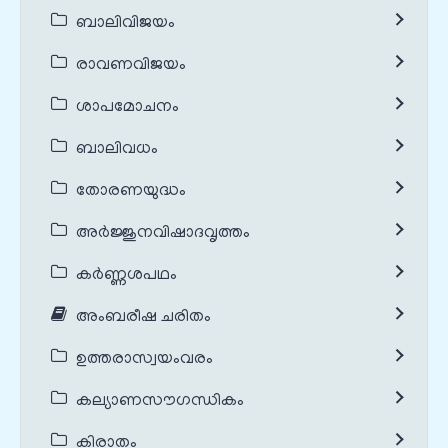
ബാലിവിജയം
രാവണവിജയം
ശാപമോചനം
ബാലിവധം
തോരണയുദ്ധം
അർജ്ജുനവിഷാദവൃത്തം
കർണ്ണശപഥം
അംബരീഷ ചരിതം
ഉത്തരാസ്വയംവരം
കല്യാണസൗഗന്ധികം
കിരാതം