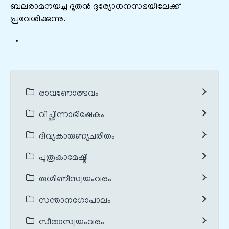
ബലരാമനയച്ച ദൂതൻ ദുര്യോധനസഭയിലേക്ക്
പ്രവേശിക്കുന്നു.
രാവണോത്ഭവം
വിച്ഛിന്നാഭിഷേകം
ദിവ്യകാരുണ്യചരിതം
പുത്രകാമേഷ്ടി
രുഗ്മിണീസ്വയംവരം
സന്താനഗോപാലം
സീതാസ്വയംവരം