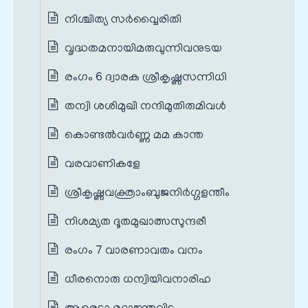
നിശ്ചിത്യ സർവ്വൈരിതി
വൃദ്ധതമനായിമരുവുന്നിവനുടയ
രംഗം 6 ദ്വാരക ശ്രീകൃഷ്ണസന്നിധി
തന്വി ശശിമുഖി നന്ദിമുതിരുമിവൾ
കൊണ്ടൽവർണ്ണ മമ കാന്ത
വരവാണികളേ
ശ്രീകൃഷ്ണവക്ത്രാംബുജനിർഗ്ഗളന്തീം
നിശമ്യത ദൂതമുഖാത്സസുന്ദരീ
രംഗം 7 വാരണാവതം വനം
ധീരനൊരു ധന്വിയിവനാരിഹ