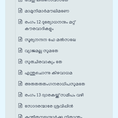
ഭവതു കരുണാവസതേ
മാമുനിമാർമൗലിമണേ
രംഗം 12 ദുര്യോധനനും മറ്റ്
കൗരവാദികളും
സൂര്യനന്ദന ഹേ മൽസഖേ
വ്യാജമല്ല സുമതേ
സുരുചിരവാക്യം തേ
എന്തുചൊന്നു കിഴവാധമ
അരുതരുതംഗനരാധിപസുമതേ
രംഗം 13 ദ്വാരകയ്ക്ക് സമീപം വഴി
സോദരന്മാരേ ശ്രവിപ്പിൻ
കുന്തീതനയന്മാർക്കു നിതാന്തം