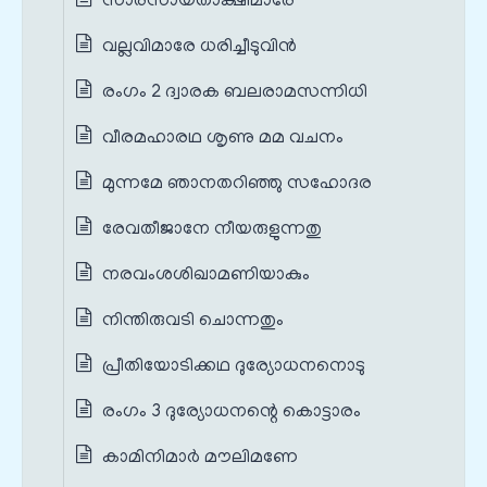
സാരസായതാക്ഷിമാരേ
വല്ലവിമാരേ ധരിച്ചീടുവിൻ
രംഗം 2 ദ്വാരക ബലരാമസന്നിധി
വീരമഹാരഥ ശൃണു മമ വചനം
മുന്നമേ ഞാനതറിഞ്ഞു സഹോദര
രേവതീജാനേ നീയരുളുന്നതു
നരവംശശിഖാമണിയാകും
നിന്തിരുവടി ചൊന്നതും
പ്രീതിയോടിക്കഥ ദുര്യോധനനൊടു
രംഗം 3 ദുര്യോധനന്റെ കൊട്ടാരം
കാമിനിമാർ മൗലിമണേ