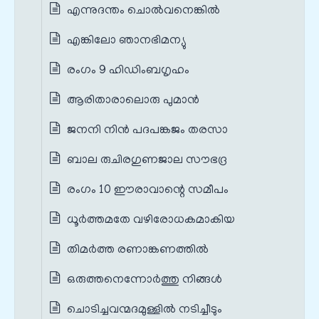
എന്നുദന്തം ചൊൽവനെങ്കിൽ
എങ്കിലോ ഞാനഭിമന്യു
രംഗം 9 ഹിഡിംബഗൃഹം
ആരിതാരാലൊരു പുമാൻ
ജനനി നിൻ പദപങ്കജം തരസാ
ബാല രുചിരഗുണജാല സൗഭദ്ര
രംഗം 10 ഈരാവാന്റെ സമീപം
ധൂർത്തമതേ വഴിരോധകമാകിയ
തിമർത്ത രണാങ്കണത്തിൽ
ഒരുത്തനെന്നോർത്തു നിങ്ങൾ
ചൊടിച്ചവന്മദമുള്ളിൽ നടിച്ചീടും