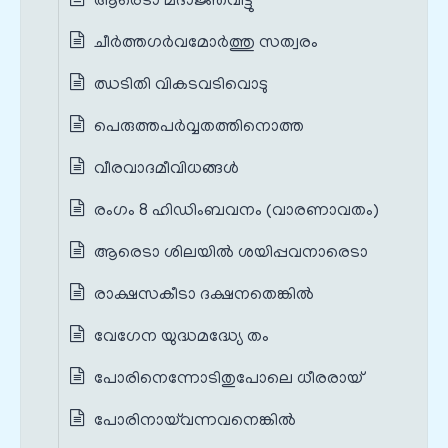
ആരെടാ മദാജ്ഞവിട്ടു
ചീർത്തഗർവമോർത്തു സത്വരം
ഝടിതി വികടവടിവൊടു
പെരുത്തപർവ്വതത്തിനൊത്ത
വീരവാദമീവിധങ്ങൾ
രംഗം 8 ഹിഡിംബവനം (വാരണാവതം)
ആരെടാ ശിലയിൽ ശയിപ്പവനാരെടാ
രാക്ഷസകീടാ ദക്ഷനതെങ്കിൽ
വേഗേന യുദ്ധമദ്ധ്യേ തം
പോരിനെന്നോടിതുപോലെ ധീരരായ്
പോരിനായ്‌വന്നവനെങ്കിൽ