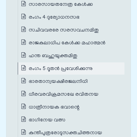
സാരസായതനേത്ര കേൾക്ക
രംഗം 4 ദുര്യോധനസഭ
സചിവവരരേ സരസവചനമിതു
രാജകുലാധിപ കേൾക്ക മഹാത്മൻ
ഹന്ത ബഹുയുക്തമിതു
രംഗം 5 ദൂതൻ പ്രവേശിക്കുന്നു
ഭാരതാന്വയക്ഷീരജലനിധി
ധീരവരവിക്രമസഖേ രവിതനയ
ധാത്രീനായക ഭവാന്റെ
ഭാഗിനേയ വത്സ
കുന്തീപുത്രരോടുസക്തചിത്തനായ