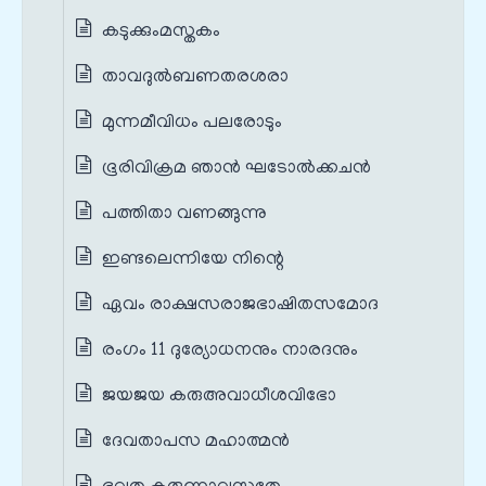
കടുക്കും‌മസ്തകം
താവദുൽബണതരശരാ
മുന്നമീവിധം പലരോടും
ഭൂരിവിക്രമ ഞാൻ ഘടോൽക്കചൻ
പത്തിതാ വണങ്ങുന്നു
ഇണ്ടലെന്നിയേ നിന്റെ
ഏവം രാക്ഷസരാജഭാഷിതസമോദ
രംഗം 11 ദുര്യോധനനും നാരദനും
ജയജയ കരുഅവാധീശവിഭോ
ദേവതാപസ മഹാത്മൻ