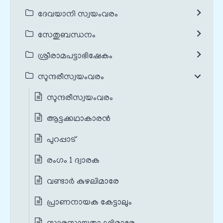
ദേവയാനി സ്വയംവരം
സേതുബന്ധനം
ശ്രീരാമപട്ടാഭിഷേകം
സുന്ദരീസ്വയംവരം
സുന്ദരീസ്വയംവരം
ആട്ടക്കഥാകാരൻ
പുറപ്പാട്
രംഗം 1 ദ്വാരക
വണ്ടാർ കുഴലിമാരേ
പ്രാണനായക കേട്ടാലും