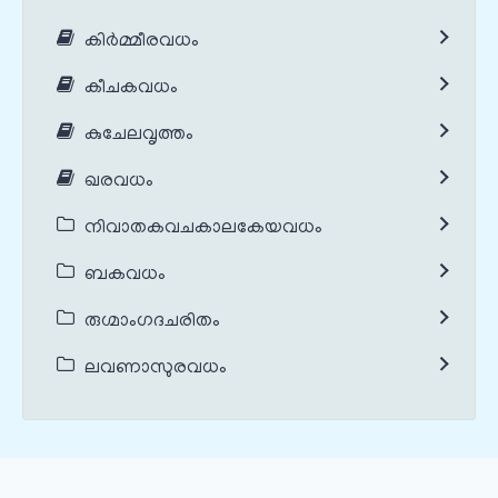
കിർമ്മീരവധം
കീചകവധം
കുചേലവൃത്തം
ഖരവധം
നിവാതകവചകാലകേയവധം
ബകവധം
രുഗ്മാംഗദചരിതം
ലവണാസുരവധം