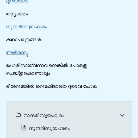
മുറിയടന്ത
ആട്ടക്കഥ:
സുന്ദരീസ്വയംവരം
കഥാപാത്രങ്ങൾ:
അഭിമന്യു
പോരിനായ്‌വന്നവനെങ്കിൽ പോരതു
ചെയ്തുകൊണ്ടാലും
ഭീരുവെങ്കിൽ വൈകിടാതെ ദൂരവേ പോക
സുന്ദരീസ്വയംവരം
സുന്ദരീസ്വയംവരം