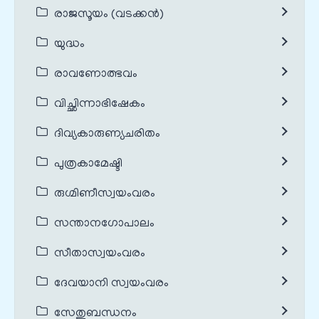
രാജസൂയം (വടക്കൻ)
യുദ്ധം
രാവണോത്ഭവം
വിച്ഛിന്നാഭിഷേകം
ദിവ്യകാരുണ്യചരിതം
പുത്രകാമേഷ്ടി
രുഗ്മിണീസ്വയംവരം
സന്താനഗോപാലം
സീതാസ്വയംവരം
ദേവയാനി സ്വയംവരം
സേതുബന്ധനം