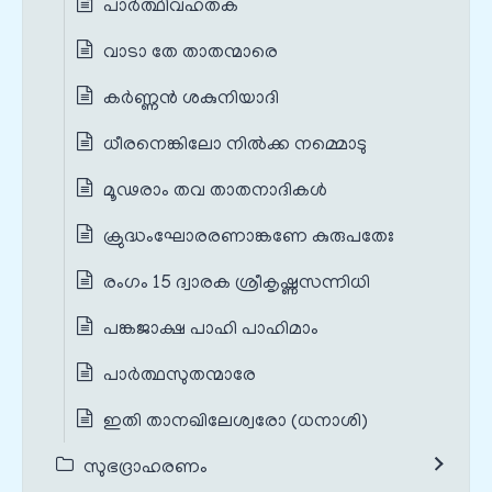
പാർത്ഥിവഹതക
വാടാ തേ താതന്മാരെ
കർണ്ണൻ ശകുനിയാദി
ധീരനെങ്കിലോ നിൽക്ക നമ്മൊടു
മൂഢരാം തവ താതനാദികൾ
ക്രുദ്ധംഘോരരണാങ്കണേ കുരുപതേഃ
രംഗം 15 ദ്വാരക ശ്രീകൃഷ്ണസന്നിധി
പങ്കജാക്ഷ പാഹി പാഹിമാം
പാർത്ഥസുതന്മാരേ
ഇതി താനഖിലേശ്വരോ (ധനാശി)
സുഭദ്രാഹരണം