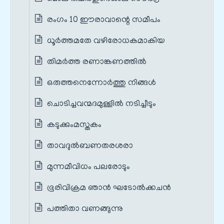
രംഗം 10 ഈരാവാന്റെ സമീപം
ധൂർത്തമതേ വഴിരോധകമാകിയ
തിമർത്ത രണാങ്കണത്തിൽ
ഒരുത്തനെന്നോർത്തു നിങ്ങൾ
ചൊടിച്ചവന്മദമുള്ളിൽ നടിച്ചീടും
കടുക്കും‌മസ്തകം
താവദുൽബണതരശരാ
മുന്നമീവിധം പലരോടും
ഭൂരിവിക്രമ ഞാൻ ഘടോൽക്കചൻ
പത്തിതാ വണങ്ങുന്നു