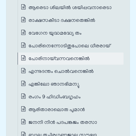
ആരെടാ ശിലയിൽ ശയിപ്പവനാരെടാ
രാക്ഷസകീടാ ദക്ഷനതെങ്കിൽ
വേഗേന യുദ്ധമദ്ധ്യേ തം
പോരിനെന്നോടിതുപോലെ ധീരരായ്
പോരിനായ്‌വന്നവനെങ്കിൽ
എന്നുദന്തം ചൊൽവനെങ്കിൽ
എങ്കിലോ ഞാനഭിമന്യു
രംഗം 9 ഹിഡിംബഗൃഹം
ആരിതാരാലൊരു പുമാൻ
ജനനി നിൻ പദപങ്കജം തരസാ
ബാല രുചിരഗുണജാല സൗഭദ്ര