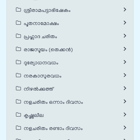
ശ്രീരാമപട്ടാഭിഷേകം
പൂതനാമോക്ഷം
പ്രഹ്ലാദ ചരിതം
രാജസൂയം (തെക്കൻ)
ദുര്യോധനവധം
നരകാസുരവധം
നിഴൽക്കുത്ത്
നളചരിതം ഒന്നാം ദിവസം
കൃഷ്ണലീല
നളചരിതം രണ്ടാം ദിവസം