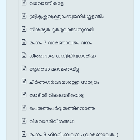
വരവാണികളേ
ശ്രീകൃഷ്ണവക്ത്രാംബുജനിർഗ്ഗളന്തീം
നിശമ്യത ദൂതമുഖാത്സസുന്ദരീ
രംഗം 7 വാരണാവതം വനം
ധീരനൊരു ധന്വിയിവനാരിഹ
ആരെടാ മദാജ്ഞവിട്ടു
ചീർത്തഗർവമോർത്തു സത്വരം
ഝടിതി വികടവടിവൊടു
പെരുത്തപർവ്വതത്തിനൊത്ത
വീരവാദമീവിധങ്ങൾ
രംഗം 8 ഹിഡിംബവനം (വാരണാവതം)