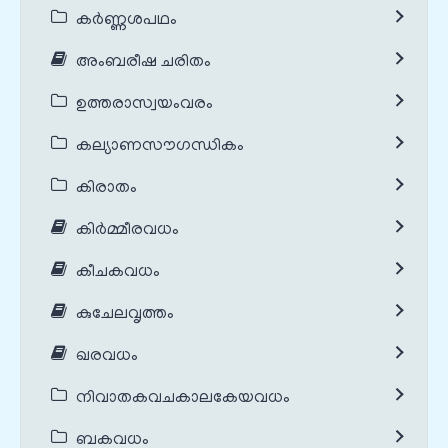
കർണ്ണശപഥം
അംബരീഷ ചരിതം
ഉത്തരാസ്വയംവരം
കല്യാണസൗഗന്ധികം
കിരാതം
കിർമ്മീരവധം
കീചകവധം
കുചേലവൃത്തം
ഖരവധം
നിവാതകവചകാലകേയവധം
ബകവധം