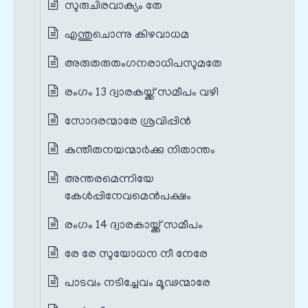
സുരുചിരവാക്യം തേ
എന്തുചൊന്നു കിഴവാധമ
അരുതരുതംഗനരാധിപസുമതേ
രംഗം 13 ദ്വാരകയ്ക്ക് സമീപം വഴി
സോദരന്മാരേ ശ്രവിപ്പിൻ
കുന്തീതനയന്മാർക്കു നിതാന്തം
അന്തരമെന്നിയേ
കേൾപ്പിനേവമെൻപക്ഷം
രംഗം 14 ദ്വാരകായ്ക്ക് സമീപം
രേ രേ സുയോധന നീ നേരേ
പാടവം നടിച്ചേവം മൂഢന്മാരേ