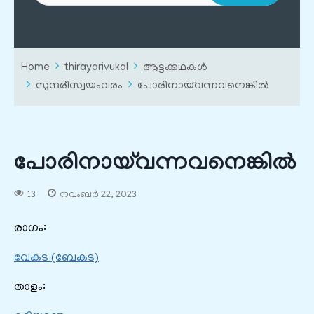
Home
thirayarivukal
ആട്ടക്കഥകൾ
സുന്ദരീസ്വയംവരം
പോരിനായ്‌വന്നവനെങ്കിൽ
പോരിനായ്‌വന്നവനെങ്കിൽ
13
നവംബർ 22, 2023
രാഗം:
വേകട (ബേകട)
താളം: