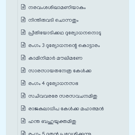
നരവംശശിഖാമണിയാകും
നിന്തിരുവടി ചൊന്നതും
പ്രീതിയോടിക്കഥ ദുര്യോധനനൊടു
രംഗം 3 ദുര്യോധനന്റെ കൊട്ടാരം
കാമിനിമാർ മൗലിമണേ
സാരസായതനേത്ര കേൾക്ക
രംഗം 4 ദുര്യോധനസഭ
സചിവവരരേ സരസവചനമിതു
രാജകുലാധിപ കേൾക്ക മഹാത്മൻ
ഹന്ത ബഹുയുക്തമിതു
രംഗം 5 ദൂതൻ പ്രവേശിക്കുന്നു