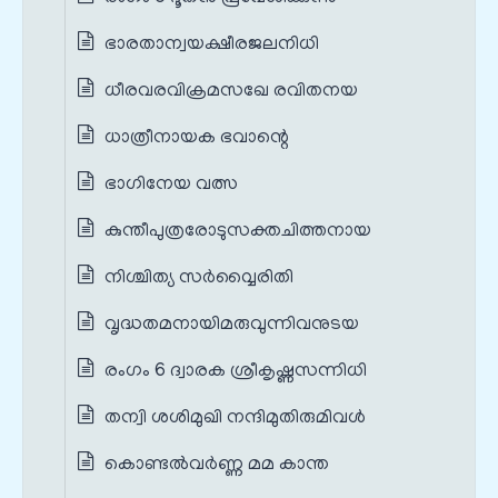
ഭാരതാന്വയക്ഷീരജലനിധി
ധീരവരവിക്രമസഖേ രവിതനയ
ധാത്രീനായക ഭവാന്റെ
ഭാഗിനേയ വത്സ
കുന്തീപുത്രരോടുസക്തചിത്തനായ
നിശ്ചിത്യ സർവ്വൈരിതി
വൃദ്ധതമനായിമരുവുന്നിവനുടയ
രംഗം 6 ദ്വാരക ശ്രീകൃഷ്ണസന്നിധി
തന്വി ശശിമുഖി നന്ദിമുതിരുമിവൾ
കൊണ്ടൽവർണ്ണ മമ കാന്ത