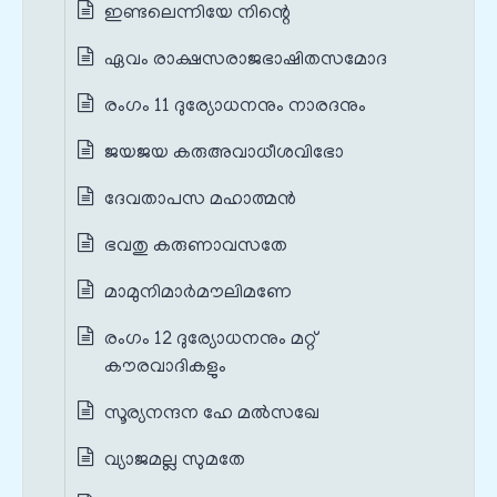
ഇണ്ടലെന്നിയേ നിന്റെ
ഏവം രാക്ഷസരാജഭാഷിതസമോദ
രംഗം 11 ദുര്യോധനനും നാരദനും
ജയജയ കരുഅവാധീശവിഭോ
ദേവതാപസ മഹാത്മൻ
ഭവതു കരുണാവസതേ
മാമുനിമാർമൗലിമണേ
രംഗം 12 ദുര്യോധനനും മറ്റ്
കൗരവാദികളും
സൂര്യനന്ദന ഹേ മൽസഖേ
വ്യാജമല്ല സുമതേ