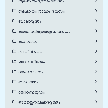
നളചരിതം മൂന്നാം ദിവസം
നളചരിതം നാലാം ദിവസം
ബാണയുദ്ധം
കാർത്തവീര്യാർജ്ജുന വിജയം
കംസവധം
ബാലിവിജയം
രാവണവിജയം
ശാപമോചനം
ബാലിവധം
തോരണയുദ്ധം
അർജ്ജുനവിഷാദവൃത്തം