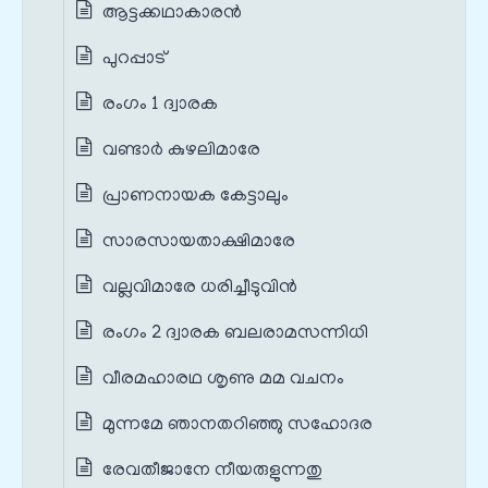
ആട്ടക്കഥാകാരൻ
പുറപ്പാട്
രംഗം 1 ദ്വാരക
വണ്ടാർ കുഴലിമാരേ
പ്രാണനായക കേട്ടാലും
സാരസായതാക്ഷിമാരേ
വല്ലവിമാരേ ധരിച്ചീടുവിൻ
രംഗം 2 ദ്വാരക ബലരാമസന്നിധി
വീരമഹാരഥ ശൃണു മമ വചനം
മുന്നമേ ഞാനതറിഞ്ഞു സഹോദര
രേവതീജാനേ നീയരുളുന്നതു