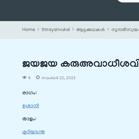
Home
thirayarivukal
ആട്ടക്കഥകൾ
സുന്ദരീസ്വ
ജയജയ കരുഅവാധീശവ
8
നവംബർ 22, 2023
രാഗം:
ഉശാനി
താളം:
മുറിയടന്ത