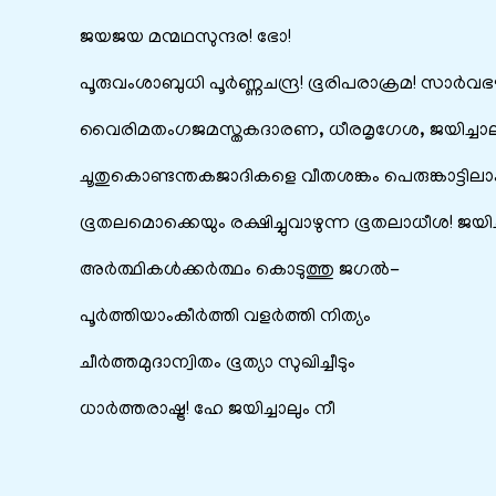
ജയജയ മന്മഥസുന്ദര! ഭോ!
പൂരുവംശാബുധി പൂർണ്ണചന്ദ്ര! ഭൂരിപരാക്രമ! സാർവ
വൈരിമതംഗജമസ്തകദാരണ, ധീരമൃഗേശ, ജയിച്ചാലു
ചൂതുകൊണ്ടന്തകജാദികളെ വീതശങ്കം പെരുങ്കാട്ടിലാക
ഭൂതലമൊക്കെയും രക്ഷിച്ചുവാഴുന്ന ഭൂതലാധീശ! ജയിച്
അർത്ഥികൾക്കർത്ഥം കൊടുത്തു ജഗൽ-
പൂർത്തിയാംകീർത്തി വളർത്തി നിത്യം
ചീർത്തമുദാന്വിതം ഭൂത്യാ സുഖിച്ചീടും
ധാർത്തരാഷ്ട്ര! ഹേ ജയിച്ചാലും നീ