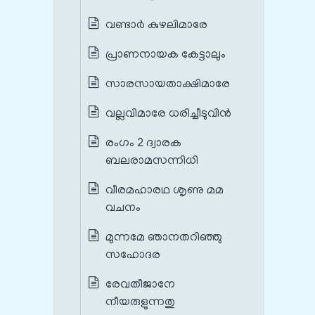
വണ്ടാർ കുഴലിമാരേ
പ്രാണനായക കേട്ടാലും
സാരസായതാക്ഷിമാരേ
വല്ലവിമാരേ ധരിച്ചീടുവിൻ
രംഗം 2 ദ്വാരക
ബലരാമസന്നിധി
വീരമഹാരഥ ശൃണു മമ
വചനം
മുന്നമേ ഞാനതറിഞ്ഞു
സഹോദര
രേവതീജാനേ
നീയരുളുന്നതു