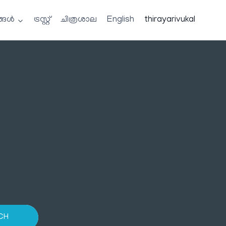
്ങൾ
ട്രസ്റ്റ്
ചിത്രശാല
English
thirayarivukal