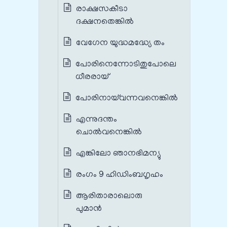
രാക്ഷസകീടാ
ദക്ഷനതെങ്കിൽ
വേഗേന യുദ്ധമദ്ധ്യേ തം
പോരിനെന്നോടിതുപോലെ
ധീരരായ്
പോരിനായ്‌വന്നവനെങ്കിൽ
എന്നുദന്തം
ചൊൽവനെങ്കിൽ
എങ്കിലോ ഞാനഭിമന്യു
രംഗം 9 ഹിഡിംബഗൃഹം
ആരിതാരാലൊരു
പുമാൻ