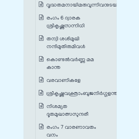
വൃദ്ധതമനായിമരുവുന്നിവനുടയ
രംഗം 6 ദ്വാരക
ശ്രീകൃഷ്ണസന്നിധി
തന്വി ശശിമുഖി
നന്ദിമുതിരുമിവൾ
കൊണ്ടൽവർണ്ണ മമ
കാന്ത
വരവാണികളേ
ശ്രീകൃഷ്ണവക്ത്രാംബുജനിർഗ്ഗളന്തീം
നിശമ്യത
ദൂതമുഖാത്സസുന്ദരീ
രംഗം 7 വാരണാവതം
വനം