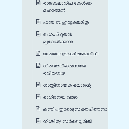
രാജകുലാധിപ കേൾക്ക
മഹാത്മൻ
ഹന്ത ബഹുയുക്തമിതു
രംഗം 5 ദൂതൻ
പ്രവേശിക്കുന്നു
ഭാരതാന്വയക്ഷീരജലനിധി
ധീരവരവിക്രമസഖേ
രവിതനയ
ധാത്രീനായക ഭവാന്റെ
ഭാഗിനേയ വത്സ
കുന്തീപുത്രരോടുസക്തചിത്തനായ
നിശ്ചിത്യ സർവ്വൈരിതി