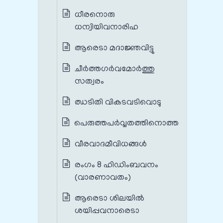
ധീരനൊരു
ധന്വിയിവനാരിഹ
ആരെടാ മദാജ്ഞവിട്ടു
ചീർത്തഗർവമോർത്തു
സത്വരം
ഝടിതി വികടവടിവൊടു
പെരുത്തപർവ്വതത്തിനൊത്ത
വീരവാദമീവിധങ്ങൾ
രംഗം 8 ഹിഡിംബവനം
(വാരണാവതം)
ആരെടാ ശിലയിൽ
ശയിപ്പവനാരെടാ