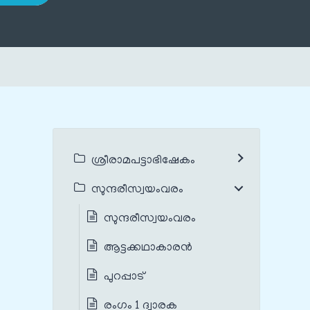
ശ്രീരാമപട്ടാഭിഷേകം
സുന്ദരീസ്വയംവരം
സുന്ദരീസ്വയംവരം
ആട്ടക്കഥാകാരൻ
പുറപ്പാട്
രംഗം 1 ദ്വാരക