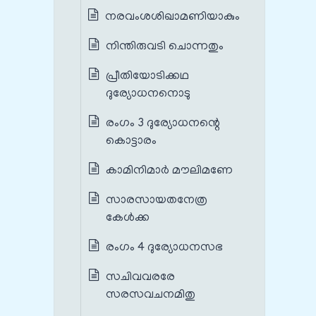
നരവംശശിഖാമണിയാകും
നിന്തിരുവടി ചൊന്നതും
പ്രീതിയോടിക്കഥ
ദുര്യോധനനൊടു
രംഗം 3 ദുര്യോധനന്റെ
കൊട്ടാരം
കാമിനിമാർ മൗലിമണേ
സാരസായതനേത്ര
കേൾക്ക
രംഗം 4 ദുര്യോധനസഭ
സചിവവരരേ
സരസവചനമിതു