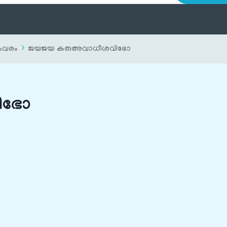
യംവരം
ജയജയ കരുഅവാധീശവിഭോ
ിഭോ