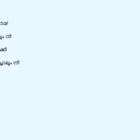
ഭൗമ!
ം നീ
്കീ
ചാലും നീ