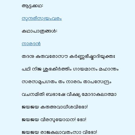
ആട്ടക്കഥ:
സുന്ദരീസ്വയംവരം
കഥാപാത്രങ്ങൾ:
നാരദൻ
തദനു കുരുവരോസൗ കർണ്ണഭീഷ്മാദിയുക്തഃ
പഥി നിജ ശുഭകീർത്തിം ഗായമാനം മഹാന്തം
സരസമുപഗതം തം നാരദം താപസേന്ദ്രം
വചനമിതി ബഭാഷേ വീക്ഷ്യ മോദാകുലാത്മാ
ജയജയ കരുഅവാധീശവിഭോ!
ജയജയ വീരസുയോധന! ഭോ!
ജയജയ രാജകുലാവതംസാ വിഭോ!