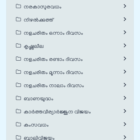
നരകാസുരവധം
നിഴൽക്കുത്ത്
നളചരിതം ഒന്നാം ദിവസം
കൃഷ്ണലീല
നളചരിതം രണ്ടാം ദിവസം
നളചരിതം മൂന്നാം ദിവസം
നളചരിതം നാലാം ദിവസം
ബാണയുദ്ധം
കാർത്തവീര്യാർജ്ജുന വിജയം
കംസവധം
ബാലിവിജയം