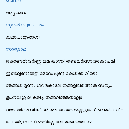
ചെമ്പട
ആട്ടക്കഥ:
സുന്ദരീസ്വയംവരം
കഥാപാത്രങ്ങൾ:
സത്യഭാമ
കൊണ്ടൽവർണ്ണ മമ കാന്ത! തണ്ടലർസായകോപമ!
ഇണ്ടലുണ്ടായതു മോദം പൂണ്ടു കേൾക്ക വിഭോ!
ഞങ്ങൾ മുന്നം ഗർഭകാലേ തങ്ങളിലങ്ങൊരു സത്യം
തുംഗവിക്രമ! കഴിച്ചിതങ്ങറിഞ്ഞതല്ലോ
അയതിന്നു വിഘ്നമിപ്പോൾ മായമല്ലഗ്രജൻ ചെയ്‌വാൻ-
പോയിടുന്നതറിഞ്ഞില്ലേ തോയജായതാക്ഷ!