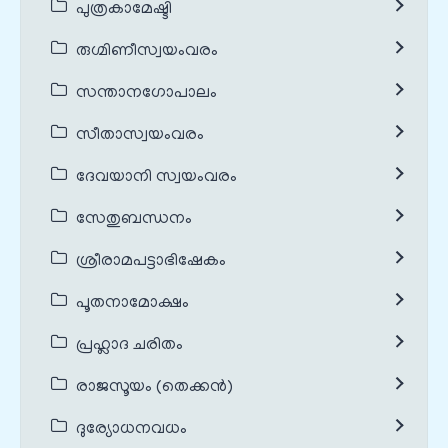
പുത്രകാമേഷ്ടി
രുഗ്മിണീസ്വയംവരം
സന്താനഗോപാലം
സീതാസ്വയംവരം
ദേവയാനി സ്വയംവരം
സേതുബന്ധനം
ശ്രീരാമപട്ടാഭിഷേകം
പൂതനാമോക്ഷം
പ്രഹ്ലാദ ചരിതം
രാജസൂയം (തെക്കൻ)
ദുര്യോധനവധം