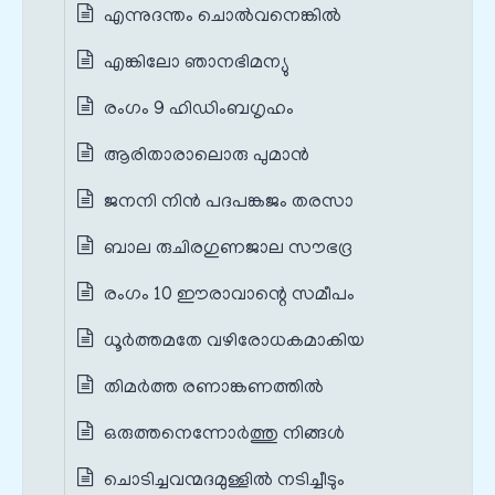
എന്നുദന്തം ചൊൽവനെങ്കിൽ
എങ്കിലോ ഞാനഭിമന്യു
രംഗം 9 ഹിഡിംബഗൃഹം
ആരിതാരാലൊരു പുമാൻ
ജനനി നിൻ പദപങ്കജം തരസാ
ബാല രുചിരഗുണജാല സൗഭദ്ര
രംഗം 10 ഈരാവാന്റെ സമീപം
ധൂർത്തമതേ വഴിരോധകമാകിയ
തിമർത്ത രണാങ്കണത്തിൽ
ഒരുത്തനെന്നോർത്തു നിങ്ങൾ
ചൊടിച്ചവന്മദമുള്ളിൽ നടിച്ചീടും