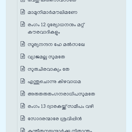
ഭവതു കരുണാവസതേ
മാമുനിമാർമൗലിമണേ
രംഗം 12 ദുര്യോധനനും മറ്റ്
കൗരവാദികളും
സൂര്യനന്ദന ഹേ മൽസഖേ
വ്യാജമല്ല സുമതേ
സുരുചിരവാക്യം തേ
എന്തുചൊന്നു കിഴവാധമ
അരുതരുതംഗനരാധിപസുമതേ
രംഗം 13 ദ്വാരകയ്ക്ക് സമീപം വഴി
സോദരന്മാരേ ശ്രവിപ്പിൻ
കുന്തീതനയന്മാർക്കു നിതാന്തം