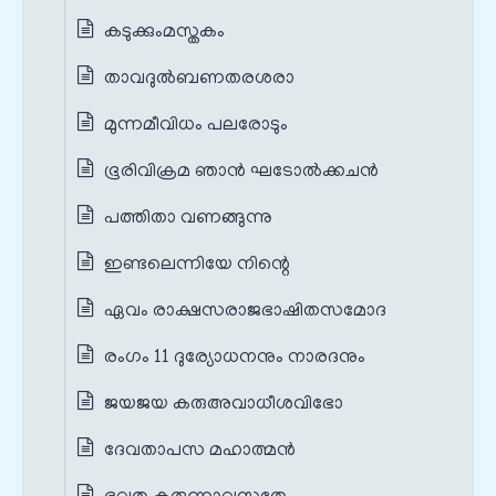
കടുക്കും‌മസ്തകം
താവദുൽബണതരശരാ
മുന്നമീവിധം പലരോടും
ഭൂരിവിക്രമ ഞാൻ ഘടോൽക്കചൻ
പത്തിതാ വണങ്ങുന്നു
ഇണ്ടലെന്നിയേ നിന്റെ
ഏവം രാക്ഷസരാജഭാഷിതസമോദ
രംഗം 11 ദുര്യോധനനും നാരദനും
ജയജയ കരുഅവാധീശവിഭോ
ദേവതാപസ മഹാത്മൻ