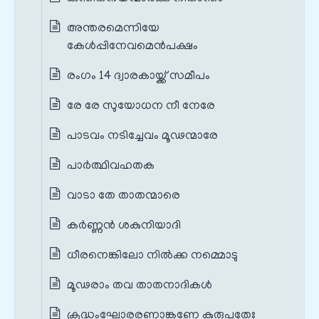
അന്തരമെന്നിയേ
കേൾപ്പിനേവമെൻപക്ഷം
രംഗം 14 ദ്വാരകായ്ക്ക് സമീപം
രേ രേ സുയോധന നീ നേരേ
പാടവം നടിച്ചേവം മൂഢന്മാരേ
പാർത്ഥിവഹതക
വാടാ തേ താതന്മാരെ
കർണ്ണൻ ശകുനിയാദി
ധീരനെങ്കിലോ നിൽക്ക നമ്മൊടു
മൂഢരാം തവ താതനാദികൾ
ക്രുദ്ധംഘോരരണാങ്കണേ കുരുപതേഃ