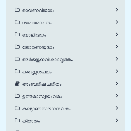
രാവണവിജയം
ശാപമോചനം
ബാലിവധം
തോരണയുദ്ധം
അർജ്ജുനവിഷാദവൃത്തം
കർണ്ണശപഥം
അംബരീഷ ചരിതം
ഉത്തരാസ്വയംവരം
കല്യാണസൗഗന്ധികം
കിരാതം