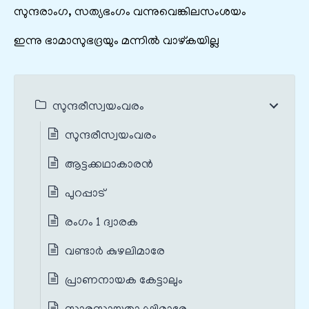
സുന്ദരാംഗ, സത്യഭംഗം വന്നുവെങ്കിലസംശയം
ഇന്നു ഭാമാസുഭദ്രയും മന്നിൽ വാഴ്കയില്ല
സുന്ദരീസ്വയംവരം
സുന്ദരീസ്വയംവരം
ആട്ടക്കഥാകാരൻ
പുറപ്പാട്
രംഗം 1 ദ്വാരക
വണ്ടാർ കുഴലിമാരേ
പ്രാണനായക കേട്ടാലും