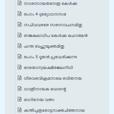
സാരസായതനേത്ര കേൾക്ക
രംഗം 4 ദുര്യോധനസഭ
സചിവവരരേ സരസവചനമിതു
രാജകുലാധിപ കേൾക്ക മഹാത്മൻ
ഹന്ത ബഹുയുക്തമിതു
രംഗം 5 ദൂതൻ പ്രവേശിക്കുന്നു
ഭാരതാന്വയക്ഷീരജലനിധി
ധീരവരവിക്രമസഖേ രവിതനയ
ധാത്രീനായക ഭവാന്റെ
ഭാഗിനേയ വത്സ
കുന്തീപുത്രരോടുസക്തചിത്തനായ