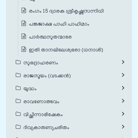
രംഗം 15 ദ്വാരക ശ്രീകൃഷ്ണസന്നിധി
പങ്കജാക്ഷ പാഹി പാഹിമാം
പാർത്ഥസുതന്മാരേ
ഇതി താനഖിലേശ്വരോ (ധനാശി)
സുഭദ്രാഹരണം
രാജസൂയം (വടക്കൻ)
യുദ്ധം
രാവണോത്ഭവം
വിച്ഛിന്നാഭിഷേകം
ദിവ്യകാരുണ്യചരിതം