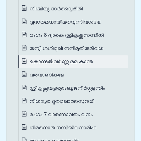
നിശ്ചിത്യ സർവ്വൈരിതി
വൃദ്ധതമനായിമരുവുന്നിവനുടയ
രംഗം 6 ദ്വാരക ശ്രീകൃഷ്ണസന്നിധി
തന്വി ശശിമുഖി നന്ദിമുതിരുമിവൾ
കൊണ്ടൽവർണ്ണ മമ കാന്ത
വരവാണികളേ
ശ്രീകൃഷ്ണവക്ത്രാംബുജനിർഗ്ഗളന്തീം
നിശമ്യത ദൂതമുഖാത്സസുന്ദരീ
രംഗം 7 വാരണാവതം വനം
ധീരനൊരു ധന്വിയിവനാരിഹ