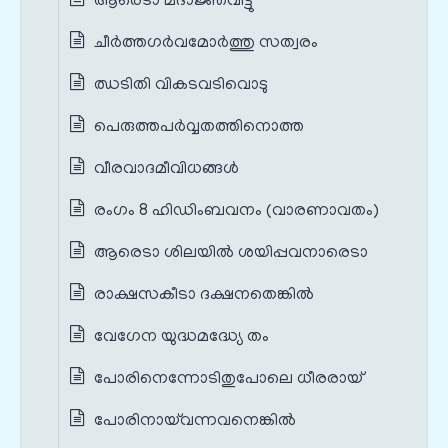
ആരെടാ മദാജ്ഞവിട്ടു
ചീർത്തഗർവമോർത്തു സത്വരം
ഝടിതി വികടവടിവൊടു
പെരുത്തപർവ്വതത്തിനൊത്ത
വീരവാദമീവിധങ്ങൾ
രംഗം 8 ഹിഡിംബവനം (വാരണാവതം)
ആരെടാ ശിലയിൽ ശയിപ്പവനാരെടാ
രാക്ഷസകീടാ ദക്ഷനതെങ്കിൽ
വേഗേന യുദ്ധമദ്ധ്യേ തം
പോരിനെന്നോടിതുപോലെ ധീരരായ്
പോരിനായ്‌വന്നവനെങ്കിൽ