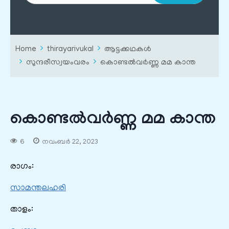
Home
thirayarivukal
ആട്ടക്കഥകൾ
സുന്ദരീസ്വയംവരം
കൊണ്ടൽവർണ്ണ മമ കാന്ത
കൊണ്ടൽവർണ്ണ മമ കാന്ത
6
നവംബർ 22, 2023
രാഗം:
സാമന്തലഹരി
താളം: