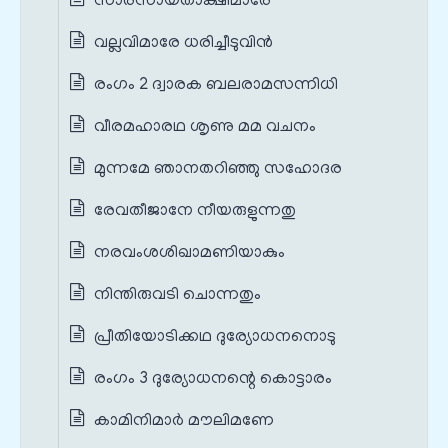
സാരസായതാക്ഷിമാരേ
വല്ലവിമാരേ ധരിച്ചീടുവിൻ
രംഗം 2 ദ്വാരക ബലരാമസന്നിധി
വീരമഹാരഥ ശൃണു മമ വചനം
മുന്നമേ ഞാനതറിഞ്ഞു സഹോദര
രേവതീജാനേ നീയരുളുന്നതു
നരവംശശിഖാമണിയാകും
നിന്തിരുവടി ചൊന്നതും
പ്രീതിയോടിക്കഥ ദുര്യോധനനൊടു
രംഗം 3 ദുര്യോധനന്റെ കൊട്ടാരം
കാമിനിമാർ മൗലിമണേ