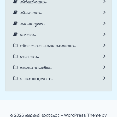
കിർമ്മീരവധം
കീചകവധം
കുചേലവൃത്തം
ഖരവധം
നിവാതകവചകാലകേയവധം
ബകവധം
രുഗ്മാംഗദചരിതം
ലവണാസുരവധം
© 2026 കഥകളി ഇൻഫോ - WordPress Theme by