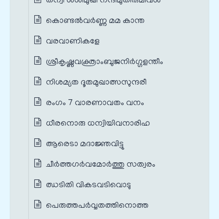
തന്വി ശശിമുഖി നന്ദിമുതിരുമിവൾ
കൊണ്ടൽവർണ്ണ മമ കാന്ത
വരവാണികളേ
ശ്രീകൃഷ്ണവക്ത്രാംബുജനിർഗ്ഗളന്തീം
നിശമ്യത ദൂതമുഖാത്സസുന്ദരീ
രംഗം 7 വാരണാവതം വനം
ധീരനൊരു ധന്വിയിവനാരിഹ
ആരെടാ മദാജ്ഞവിട്ടു
ചീർത്തഗർവമോർത്തു സത്വരം
ഝടിതി വികടവടിവൊടു
പെരുത്തപർവ്വതത്തിനൊത്ത