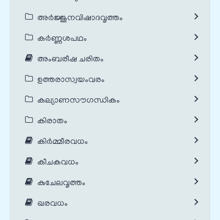
അർജ്ജുനവിഷാദവൃത്തം
കർണ്ണശപഥം
അംബരീഷ ചരിതം
ഉത്തരാസ്വയംവരം
കല്യാണസൗഗന്ധികം
കിരാതം
കിർമ്മീരവധം
കീചകവധം
കുചേലവൃത്തം
ഖരവധം