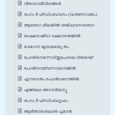
വീരവാദമീവിധങ്ങൾ
രംഗം 8 ഹിഡിംബവനം (വാരണാവതം)
ആരെടാ ശിലയിൽ ശയിപ്പവനാരെടാ
രാക്ഷസകീടാ ദക്ഷനതെങ്കിൽ
വേഗേന യുദ്ധമദ്ധ്യേ തം
പോരിനെന്നോടിതുപോലെ ധീരരായ്
പോരിനായ്‌വന്നവനെങ്കിൽ
എന്നുദന്തം ചൊൽവനെങ്കിൽ
എങ്കിലോ ഞാനഭിമന്യു
രംഗം 9 ഹിഡിംബഗൃഹം
ആരിതാരാലൊരു പുമാൻ