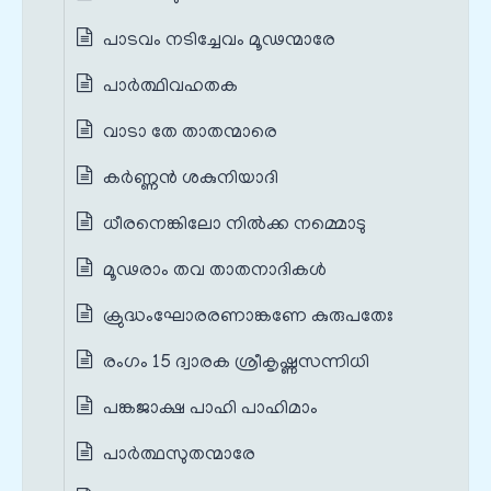
പാടവം നടിച്ചേവം മൂഢന്മാരേ
പാർത്ഥിവഹതക
വാടാ തേ താതന്മാരെ
കർണ്ണൻ ശകുനിയാദി
ധീരനെങ്കിലോ നിൽക്ക നമ്മൊടു
മൂഢരാം തവ താതനാദികൾ
ക്രുദ്ധംഘോരരണാങ്കണേ കുരുപതേഃ
രംഗം 15 ദ്വാരക ശ്രീകൃഷ്ണസന്നിധി
പങ്കജാക്ഷ പാഹി പാഹിമാം
പാർത്ഥസുതന്മാരേ