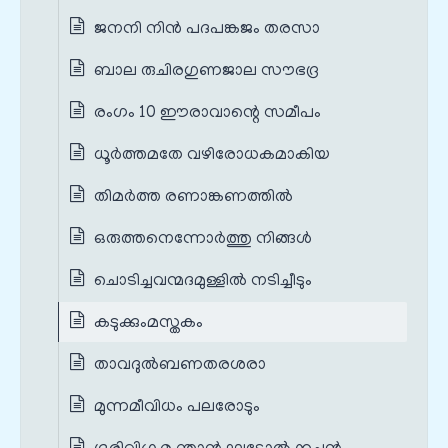
ജനനി നിൻ പദപങ്കജം തരസാ
ബാല രുചിരഗുണജാല സൗഭദ്ര
രംഗം 10 ഈരാവാന്റെ സമീപം
ധൂർത്തമതേ വഴിരോധകമാകിയ
തിമർത്ത രണാങ്കണത്തിൽ
ഒരുത്തനെന്നോർത്തു നിങ്ങൾ
ചൊടിച്ചവന്മദമുള്ളിൽ നടിച്ചീടും
കടുക്കും‌മസ്തകം
താവദുൽബണതരശരാ
മുന്നമീവിധം പലരോടും