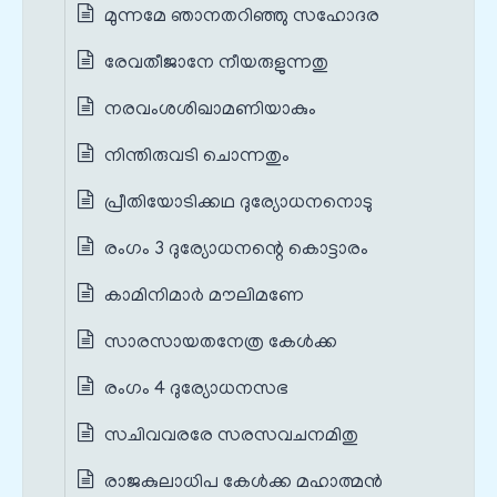
മുന്നമേ ഞാനതറിഞ്ഞു സഹോദര
രേവതീജാനേ നീയരുളുന്നതു
നരവംശശിഖാമണിയാകും
നിന്തിരുവടി ചൊന്നതും
പ്രീതിയോടിക്കഥ ദുര്യോധനനൊടു
രംഗം 3 ദുര്യോധനന്റെ കൊട്ടാരം
കാമിനിമാർ മൗലിമണേ
സാരസായതനേത്ര കേൾക്ക
രംഗം 4 ദുര്യോധനസഭ
സചിവവരരേ സരസവചനമിതു
രാജകുലാധിപ കേൾക്ക മഹാത്മൻ