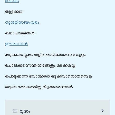
ചെമ്പട
ആട്ടക്കഥ:
സുന്ദരീസ്വയംവരം
കഥാപാത്രങ്ങൾ:
ഈരാവാൻ
കടുക്കും‌മസ്തകം തല്ലിപ്പൊടിക്കുമെന്നുരച്ചേറ്റം
ചൊടിക്കുന്നെന്തിനിങ്ങേതും മടക്കമില്ല
പൊടുക്കനേ ഭവാന്മാരെ ഒടുക്കുവാനൊരുമ്പെടും
തടുക്ക മൽക്കരമിതു മിടുക്കരെന്നാൽ
യുദ്ധം