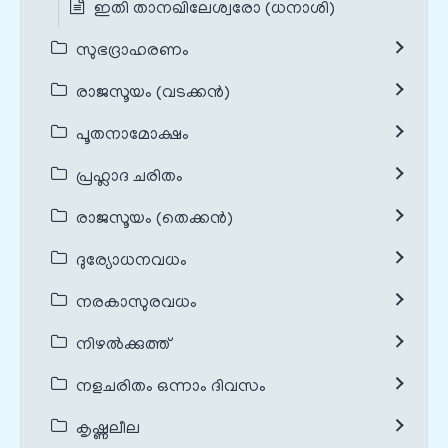
ഇതി താനഖിലേശ്വരോ (ധനാശി)
സുഭദ്രാഹരണം
രാജസൂയം (വടക്കൻ)
പൂതനാമോക്ഷം
പ്രഹ്ലാദ ചരിതം
രാജസൂയം (തെക്കൻ)
ദുര്യോധനവധം
നരകാസുരവധം
നിഴൽക്കുത്ത്
നളചരിതം ഒന്നാം ദിവസം
കൃഷ്ണലീല