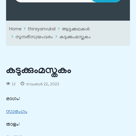
Home
thirayarivukal
ആട്ടക്കഥകൾ
സുന്ദരീസ്വയംവരം
കടുക്കും‌മസ്തകം
കടുക്കും‌മസ്തകം
13
നവംബർ 22, 2023
രാഗം:
സാരംഗം
താളം: