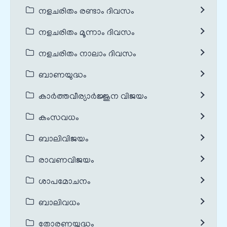
നളചരിതം രണ്ടാം ദിവസം
നളചരിതം മൂന്നാം ദിവസം
നളചരിതം നാലാം ദിവസം
ബാണയുദ്ധം
കാർത്തവീര്യാർജ്ജുന വിജയം
കംസവധം
ബാലിവിജയം
രാവണവിജയം
ശാപമോചനം
ബാലിവധം
തോരണയുദ്ധം