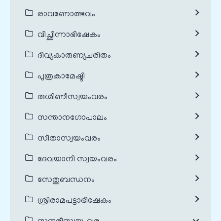
രാവണോത്ഭവം
വിച്ഛിന്നാഭിഷേകം
ദിവ്യകാരുണ്യചരിതം
പുത്രകാമേഷ്ടി
രുഗ്മിണീസ്വയംവരം
സന്താനഗോപാലം
സീതാസ്വയംവരം
ദേവയാനി സ്വയംവരം
സേതുബന്ധനം
ശ്രീരാമപട്ടാഭിഷേകം