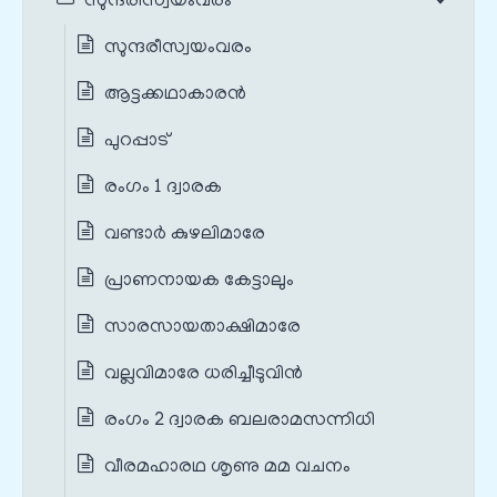
സുന്ദരീസ്വയംവരം
സുന്ദരീസ്വയംവരം
ആട്ടക്കഥാകാരൻ
പുറപ്പാട്
രംഗം 1 ദ്വാരക
വണ്ടാർ കുഴലിമാരേ
പ്രാണനായക കേട്ടാലും
സാരസായതാക്ഷിമാരേ
വല്ലവിമാരേ ധരിച്ചീടുവിൻ
രംഗം 2 ദ്വാരക ബലരാമസന്നിധി
വീരമഹാരഥ ശൃണു മമ വചനം