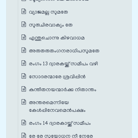
വ്യാജമല്ല സുമതേ
സുരുചിരവാക്യം തേ
എന്തുചൊന്നു കിഴവാധമ
അരുതരുതംഗനരാധിപസുമതേ
രംഗം 13 ദ്വാരകയ്ക്ക് സമീപം വഴി
സോദരന്മാരേ ശ്രവിപ്പിൻ
കുന്തീതനയന്മാർക്കു നിതാന്തം
അന്തരമെന്നിയേ
കേൾപ്പിനേവമെൻപക്ഷം
രംഗം 14 ദ്വാരകായ്ക്ക് സമീപം
രേ രേ സുയോധന നീ നേരേ