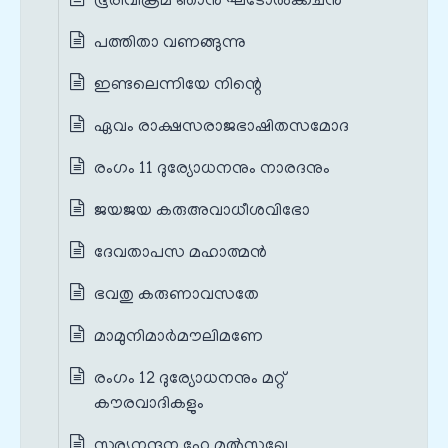
ഭൂരിവിക്രമ ഞാൻ ഘടോൽക്കചൻ
പത്തിതാ വണങ്ങുന്നു
ഇണ്ടലെന്നിയേ നിന്റെ
ഏവം രാക്ഷസരാജഭാഷിതസമോദ
രംഗം 11 ദുര്യോധനനും നാരദനും
ജയജയ കരുഅവാധീശവിഭോ
ദേവതാപസ മഹാത്മൻ
ഭവതു കരുണാവസതേ
മാമുനിമാർമൗലിമണേ
രംഗം 12 ദുര്യോധനനും മറ്റ്
കൗരവാദികളും
സൂര്യനന്ദന ഹേ മൽസഖേ