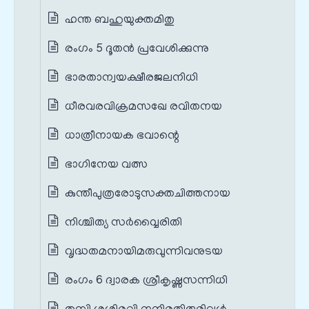
ഹന്ത ബഹുയുക്തമിതു
രംഗം 5 ദൂതൻ പ്രവേശിക്കുന്നു
ഭാരതാന്വയക്ഷീരജലനിധി
ധീരവരവിക്രമസഖേ രവിതനയ
ധാത്രീനായക ഭവാന്റെ
ഭാഗിനേയ വത്സ
കുന്തീപുത്രരോടുസക്തചിത്തനായ
നിശ്ചിത്യ സർവ്വൈരിതി
വൃദ്ധതമനായിമരുവുന്നിവനുടയ
രംഗം 6 ദ്വാരക ശ്രീകൃഷ്ണസന്നിധി