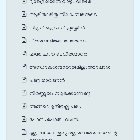
ദ്വാരഭൂമിയിൽ വാഴും വീരരേ
ആരിതാരിതു നീലാംബരനുടെ
നില്ലുനില്ലെടാ നില്ലായ്കിൽ
വീരനെങ്കിലോ ചോരണം
ഹന്ത ഹന്ത ബധിരന്മാരെ
അന്ധകേശന്മാരാരുമില്ലാത്തപ്പോൾ
പണ്ടു രാവണൻ
നിർണ്ണയം നമുക്കൊന്നുണ്ടു
ഞങ്ങടെ മൃതിയല്ല പരം
പോരും പോരും വചനം
മുല്ലസായകതുല്യ മല്ലവൈരിയാമെന്റെ