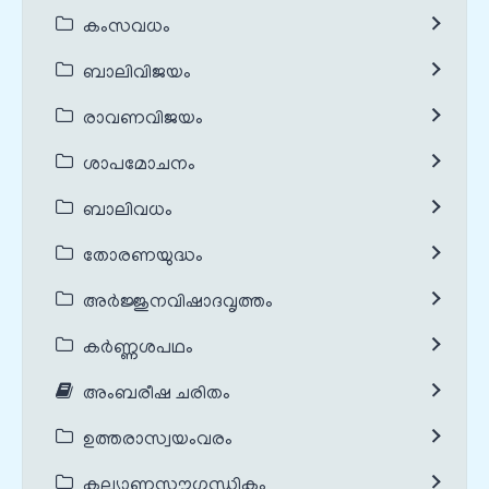
കംസവധം
ബാലിവിജയം
രാവണവിജയം
ശാപമോചനം
ബാലിവധം
തോരണയുദ്ധം
അർജ്ജുനവിഷാദവൃത്തം
കർണ്ണശപഥം
അംബരീഷ ചരിതം
ഉത്തരാസ്വയംവരം
കല്യാണസൗഗന്ധികം