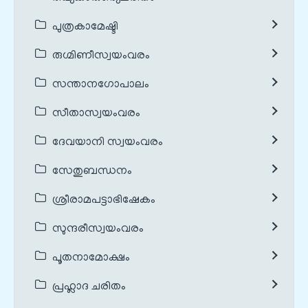
പുത്രകാമേഷ്ടി
രുഗ്മിണീസ്വയംവരം
സന്താനഗോപാലം
സീതാസ്വയംവരം
ദേവയാനി സ്വയംവരം
സേതുബന്ധനം
ശ്രീരാമപട്ടാഭിഷേകം
സുന്ദരീസ്വയംവരം
പൂതനാമോക്ഷം
പ്രഹ്ലാദ ചരിതം