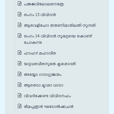
പങ്കജവിലോലനേത്രേ
രംഗം 13 വിവിദൻ
ആരവളിഹോ തരുണിമാരിലതി സുന്ദരി
രംഗം 14 വിവിദൻ സുഭദ്രയെ കൊണ്ട്
പോകുന്നു
ഹാഹാ! മഹാവീര
യദുവരവീരസുതേ കൃശോദരി
അയ്യോ ഗദാഗ്രജനും
ആരെടാ മൂഢാ വാടാ
വിവദിക്കേണ്ട വിവിദനഹം
ഭീമപുത്രൻ ഘടോൽക്കചൻ