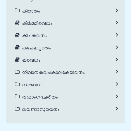
കിരാതം
കിർമ്മീരവധം
കീചകവധം
കുചേലവൃത്തം
ഖരവധം
നിവാതകവചകാലകേയവധം
ബകവധം
രുഗ്മാംഗദചരിതം
ലവണാസുരവധം