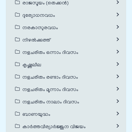
രാജസൂയം (തെക്കൻ)
ദുര്യോധനവധം
നരകാസുരവധം
നിഴൽക്കുത്ത്
നളചരിതം ഒന്നാം ദിവസം
കൃഷ്ണലീല
നളചരിതം രണ്ടാം ദിവസം
നളചരിതം മൂന്നാം ദിവസം
നളചരിതം നാലാം ദിവസം
ബാണയുദ്ധം
കാർത്തവീര്യാർജ്ജുന വിജയം