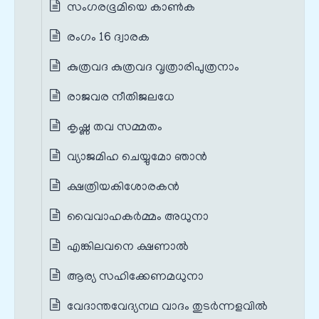
സംഗരഭൂമിയെ കാൺക
രംഗം 16 ദ്വാരക
കുത്രവദ കുത്രവദ വൃത്രാരിപുത്രനാം
രാജവര നീതിജലധേ
കൃഷ്ണ തവ സമ്മതം
വ്യാജമിഹ ചെയ്യുമോ ഞാൻ
ക്ഷത്രിയകിശോരകൻ
വൈവാഹകർമ്മം അധുനാ
എങ്കിലവനെ ക്ഷണാൽ
ആര്യ സഹിക്കേണമധുനാ
വേദാന്തവേദ്യനഥ വാദം തുടർന്നളവിൽ