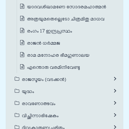
യാദവശിഖാമണേ സോദരമഹാത്മൻ
അത്രയുമതെല്ലെടോ ചിത്രമിതു മാധവ
രംഗം 17 ഇന്ദ്രപ്രസ്ഥം
രാജൻ ധർമ്മജ
രാമ മനോഹര ഭീമഗുണാലയ
എന്തൊരു വരമിനിവേണ്ടു
രാജസൂയം (വടക്കൻ)
യുദ്ധം
രാവണോത്ഭവം
വിച്ഛിന്നാഭിഷേകം
ദിവ്യകാരുണ്യചരിതം