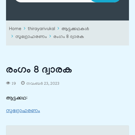
Home
thirayarivukal
ആട്ടക്കഥകൾ
സുഭദ്രാഹരണം
രംഗം 8 ദ്വാരക
രംഗം 8 ദ്വാരക
19
നവംബർ 23, 2023
ആട്ടക്കഥ:
സുഭദ്രാഹരണം