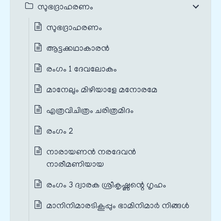
സുഭദ്രാഹരണം
സുഭദ്രാഹരണം
ആട്ടക്കഥാകാരൻ
രംഗം 1 ദേവലോകം
മാനേലും മിഴിയാളേ മനോരമേ
എത്രവിചിത്രം ചരിത്രമിദം
രംഗം 2
നാരായണൻ നരദേവൻ
നാരീമണിയായ
രംഗം 3 ദ്വാരക ശ്രീകൃഷ്ണന്റെ ഗൃഹം
മാനിനിമാരടികൂപ്പും ഭാമിനിമാർ നിങ്ങൾ