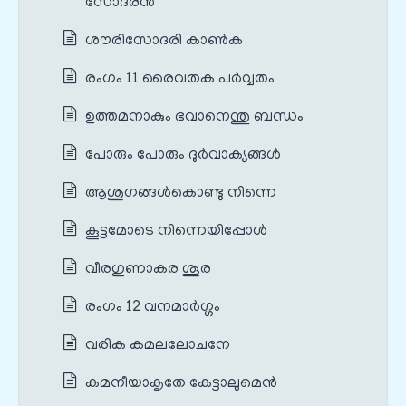
സോദരൻ
ശൗരിസോദരി കാൺക
രംഗം 11 രൈവതക പർവ്വതം
ഉത്തമനാകും ഭവാനെന്തു ബന്ധം
പോരും പോരും ദുർവാക്യങ്ങൾ
ആശുഗങ്ങൾകൊണ്ടു നിന്നെ
കൂട്ടമോടെ നിന്നെയിപ്പോൾ
വീരഗുണാകര ശൂര
രംഗം 12 വനമാർഗ്ഗം
വരിക കമലലോചനേ
കമനീയാകൃതേ കേട്ടാലുമെൻ