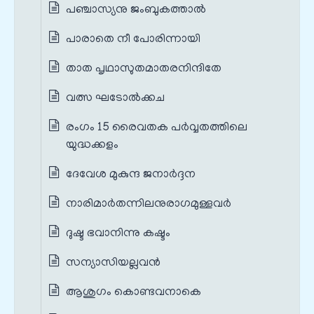
പഞ്ചാസ്യനു ജംബുകത്താൽ
പാരാതെ നീ പോരിന്നായി
താത പൃഥാസുതമാതരനിന്ദിതേ
വത്സ ഘടോൽക്കച
രംഗം 15 രൈവതക പർവ്വതത്തിലെ
യുദ്ധക്കളം
ദേവേശ മുകുന്ദ ജനാർദ്ദന
നാരിമാർതന്നിലനുരാഗമുള്ളവർ
ദുഷ്ട ഭവാനിന്നു കഷ്ടം
സന്യാസിയല്ലവൻ
ആശുഗം കൊണ്ടവനാകെ