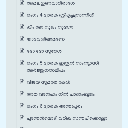
അമലഗുണവാരിരാശേ
രംഗം 4 ദ്വാരക ശ്രീകൃഷ്ണസന്നിധി
കിം ഭോ സുഖം സുഭഗാ
യാദവശിഖാമണേ
ഭോ ഭോ സുരേശ
രംഗം 5 ദ്വാരക ഇന്ദ്രൻ സംന്യാസി
അർജ്ജുനസമീപം
വിജയ സുമതേ കേൾ
താത വന്ദേഹം നിൻ പാദാംബുജം
രംഗം 6 ദ്വാരക അന്തഃപുരം
പൂന്തേൻമൊഴി വരിക സന്തപിക്കൊല്ലാ