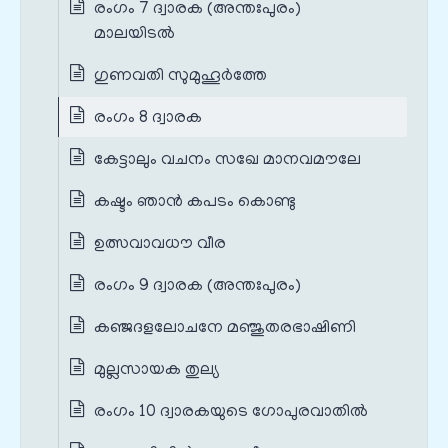
രംഗം 7 ദ്വാരക (അന്തഃപുരം)
മാലയിടൽ
ഗുണവതി സുമുഹൂർത്തേ
രംഗം 8 ദ്വാരക
കേട്ടാലും വചനം സഖേ മാനവമൗലേ
കഷ്ടം ഞാൻ കപടം കൊണ്ടു
ഉത്സവാവധൗ വീര
രംഗം 9 ദ്വാരക (അന്തഃപുരം)
കഞ്ജദളലോചനേ മഞ്ജുതരഭാഷിണി
മുല്ലസായക തുല്യ
രംഗം 10 ദ്വാരകയുടെ ഗോപുരവാതിൽ