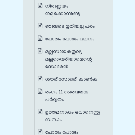
നിർണ്ണയം
നമുക്കൊന്നുണ്ടു
ഞങ്ങടെ മൃതിയല്ല പരം
പോരും പോരും വചനം
മുല്ലസായകതുല്യ
മല്ലവൈരിയാമെന്റെ
സോദരൻ
ശൗരിസോദരി കാൺക
രംഗം 11 രൈവതക
പർവ്വതം
ഉത്തമനാകും ഭവാനെന്തു
ബന്ധം
പോരും പോരും