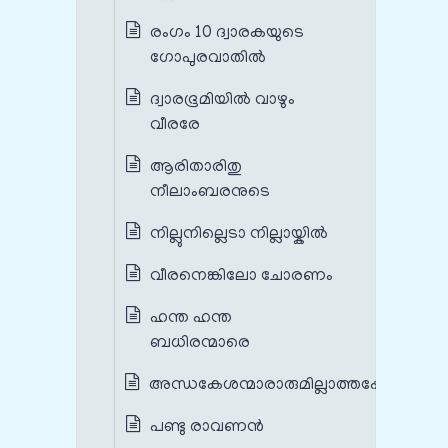
രംഗം 10 ദ്വാരകയുടെ
ഗോപുരവാതിൽ
ദ്വാരഭൂമിയിൽ വാഴും
വീരരേ
ആരിതാരിതു
നീലാംബരനുടെ
നില്ലുനില്ലെടാ നില്ലായ്കിൽ
വീരനെങ്കിലോ ചോരണം
ഹന്ത ഹന്ത
ബധിരന്മാരെ
അന്ധകേശന്മാരാരുമില്ലാത്തപ്പോൾ
പണ്ടു രാവണൻ