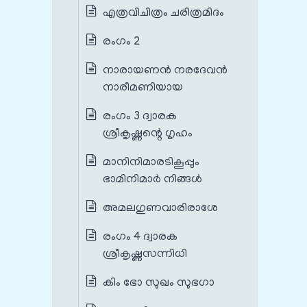
എത്രവിചിത്രം ചരിത്രമിദം
രംഗം 2
നാരായണൻ നരദേവൻ
നാരീമണിയായ
രംഗം 3 ദ്വാരക
ശ്രീകൃഷ്ണന്റെ ഗൃഹം
മാനിനിമാരടികൂപ്പും
ഭാമിനിമാർ നിങ്ങൾ
അമലഗുണവാരിരാശേ
രംഗം 4 ദ്വാരക
ശ്രീകൃഷ്ണസന്നിധി
കിം ഭോ സുഖം സുഭഗാ