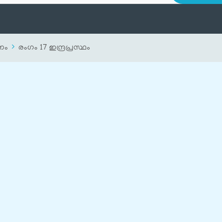
ണം
രംഗം 17 ഇന്ദ്രപ്രസ്ഥം