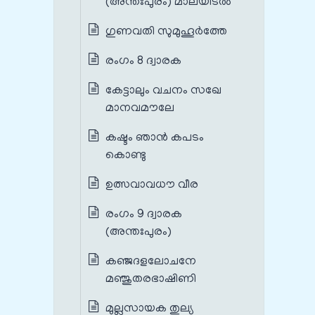
(അന്തഃപുരം) മാലയിടൽ
ഗുണവതി സുമുഹൂർത്തേ
രംഗം 8 ദ്വാരക
കേട്ടാലും വചനം സഖേ
മാനവമൗലേ
കഷ്ടം ഞാൻ കപടം
കൊണ്ടു
ഉത്സവാവധൗ വീര
രംഗം 9 ദ്വാരക
(അന്തഃപുരം)
കഞ്ജദളലോചനേ
മഞ്ജുതരഭാഷിണി
മുല്ലസായക തുല്യ