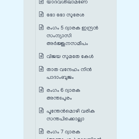
യാദവശിഖാമണേ
ഭോ ഭോ സുരേശ
രംഗം 5 ദ്വാരക ഇന്ദ്രൻ
സംന്യാസി
അർജ്ജുനസമീപം
വിജയ സുമതേ കേൾ
താത വന്ദേഹം നിൻ
പാദാംബുജം
രംഗം 6 ദ്വാരക
അന്തഃപുരം
പൂന്തേൻമൊഴി വരിക
സന്തപിക്കൊല്ലാ
രംഗം 7 ദ്വാരക