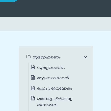
സുഭദ്രാഹരണം
സുഭദ്രാഹരണം
ആട്ടക്കഥാകാരൻ
രംഗം 1 ദേവലോകം
മാനേലും മിഴിയാളേ
മനോരമേ