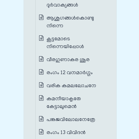
ദുർവാക്യങ്ങൾ
ആശുഗങ്ങൾകൊണ്ടു
നിന്നെ
കൂട്ടമോടെ
നിന്നെയിപ്പോൾ
വീരഗുണാകര ശൂര
രംഗം 12 വനമാർഗ്ഗം
വരിക കമലലോചനേ
കമനീയാകൃതേ
കേട്ടാലുമെൻ
പങ്കജവിലോലനേത്രേ
രംഗം 13 വിവിദൻ