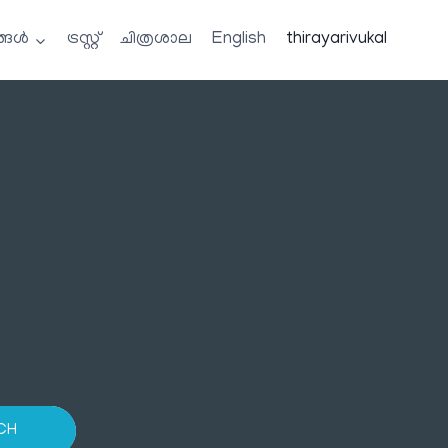
്ങൾ
ട്രസ്റ്റ്
ചിത്രശാല
English
thirayarivukal