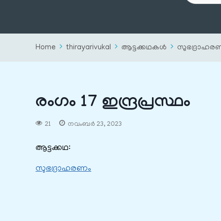
Home
thirayarivukal
ആട്ടക്കഥകൾ
സുഭദ്രാഹര
രംഗം 17 ഇന്ദ്രപ്രസ്ഥം
21
നവംബർ 23, 2023
ആട്ടക്കഥ:
സുഭദ്രാഹരണം