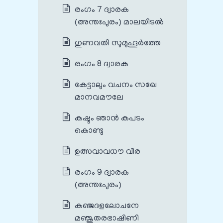
രംഗം 7 ദ്വാരക
(അന്തഃപുരം) മാലയിടൽ
ഗുണവതി സുമുഹൂർത്തേ
രംഗം 8 ദ്വാരക
കേട്ടാലും വചനം സഖേ
മാനവമൗലേ
കഷ്ടം ഞാൻ കപടം
കൊണ്ടു
ഉത്സവാവധൗ വീര
രംഗം 9 ദ്വാരക
(അന്തഃപുരം)
കഞ്ജദളലോചനേ
മഞ്ജുതരഭാഷിണി