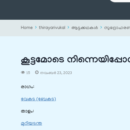
Home
thirayarivukal
ആട്ടക്കഥകൾ
സുഭദ്രാഹര
കൂട്ടമോടെ നിന്നെയിപ്പ
15
നവംബർ 23, 2023
രാഗം:
വേകട (ബേകട)
താളം:
മുറിയടന്ത