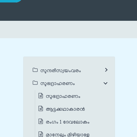
സുന്ദരീസ്വയംവരം
സുഭദ്രാഹരണം
സുഭദ്രാഹരണം
ആട്ടക്കഥാകാരൻ
രംഗം 1 ദേവലോകം
മാനേലും മിഴിയാളേ