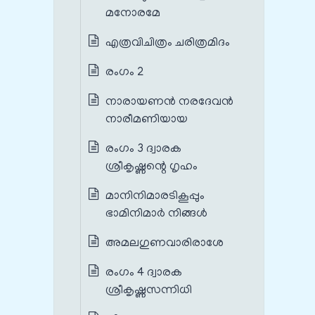
മനോരമേ
എത്രവിചിത്രം ചരിത്രമിദം
രംഗം 2
നാരായണൻ നരദേവൻ
നാരീമണിയായ
രംഗം 3 ദ്വാരക
ശ്രീകൃഷ്ണന്റെ ഗൃഹം
മാനിനിമാരടികൂപ്പും
ഭാമിനിമാർ നിങ്ങൾ
അമലഗുണവാരിരാശേ
രംഗം 4 ദ്വാരക
ശ്രീകൃഷ്ണസന്നിധി