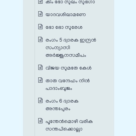
കിം ഭോ സുഖം സുഭഗാ
യാദവശിഖാമണേ
ഭോ ഭോ സുരേശ
രംഗം 5 ദ്വാരക ഇന്ദ്രൻ
സംന്യാസി
അർജ്ജുനസമീപം
വിജയ സുമതേ കേൾ
താത വന്ദേഹം നിൻ
പാദാംബുജം
രംഗം 6 ദ്വാരക
അന്തഃപുരം
പൂന്തേൻമൊഴി വരിക
സന്തപിക്കൊല്ലാ