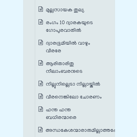
മുല്ലസായക തുല്യ
രംഗം 10 ദ്വാരകയുടെ
ഗോപുരവാതിൽ
ദ്വാരഭൂമിയിൽ വാഴും
വീരരേ
ആരിതാരിതു
നീലാംബരനുടെ
നില്ലുനില്ലെടാ നില്ലായ്കിൽ
വീരനെങ്കിലോ ചോരണം
ഹന്ത ഹന്ത
ബധിരന്മാരെ
അന്ധകേശന്മാരാരുമില്ലാത്തപ്പോൾ