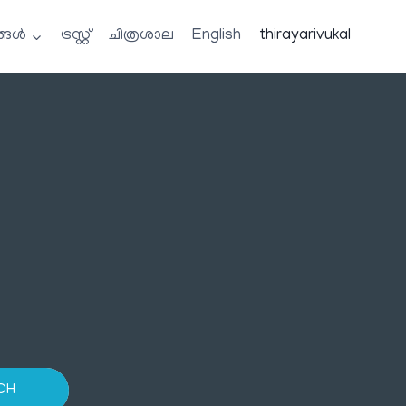
്ങൾ
ട്രസ്റ്റ്
ചിത്രശാല
English
thirayarivukal