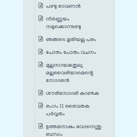
പണ്ടു രാവണൻ
നിർണ്ണയം
നമുക്കൊന്നുണ്ടു
ഞങ്ങടെ മൃതിയല്ല പരം
പോരും പോരും വചനം
മുല്ലസായകതുല്യ
മല്ലവൈരിയാമെന്റെ
സോദരൻ
ശൗരിസോദരി കാൺക
രംഗം 11 രൈവതക
പർവ്വതം
ഉത്തമനാകും ഭവാനെന്തു
ബന്ധം