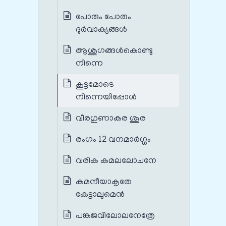
പോരും പോരും
ദുർവാക്യങ്ങൾ
ആശുഗങ്ങൾകൊണ്ടു
നിന്നെ
കൂട്ടമോടെ
നിന്നെയിപ്പോൾ
വീരഗുണാകര ശൂര
രംഗം 12 വനമാർഗ്ഗം
വരിക കമലലോചനേ
കമനീയാകൃതേ
കേട്ടാലുമെൻ
പങ്കജവിലോലനേത്രേ