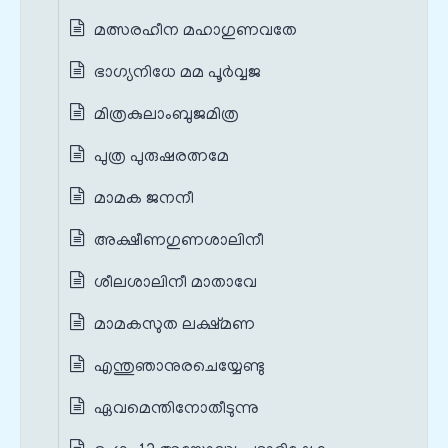
മത്സരഹീന മഹാഗുണവതേ
ഭാഗ്യനിധേ മമ പൂർവ്വജ
മിത്രകുലാംബുജമിത്ര
പുത്ര പുരുഷരത്നമേ
മാമക ജനനീ
അക്ഷീണഗുണശാലിനീ
ശീലശാലിനീ മാതാവേ
മാമകസുത ലക്ഷ്മണ
എന്തുഞാനുരചെയ്യേണ്ടു
ഏവമെന്തിനോതീടുന്നു