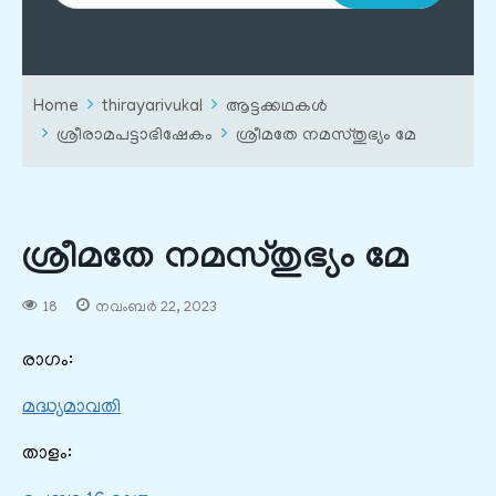
Home
thirayarivukal
ആട്ടക്കഥകൾ
ശ്രീരാമപട്ടാഭിഷേകം
ശ്രീമതേ നമസ്തുഭ്യം മേ
ശ്രീമതേ നമസ്തുഭ്യം മേ
18
നവംബർ 22, 2023
രാഗം:
മദ്ധ്യമാവതി
താളം: