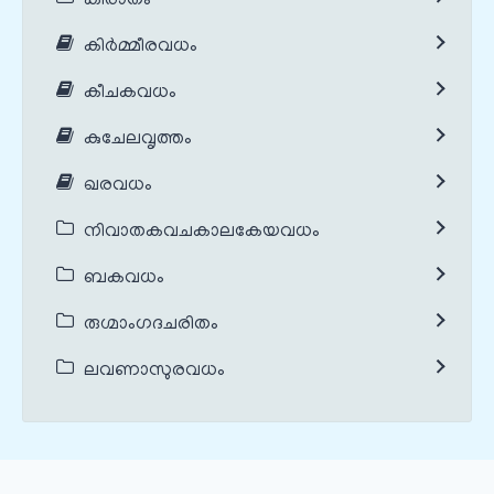
കിരാതം
കിർമ്മീരവധം
കീചകവധം
കുചേലവൃത്തം
ഖരവധം
നിവാതകവചകാലകേയവധം
ബകവധം
രുഗ്മാംഗദചരിതം
ലവണാസുരവധം