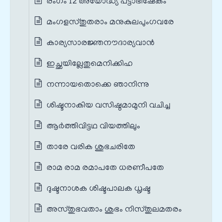
രംഗം 12 അയോദ്ധ്യ പട്ടാഭിഷേകം
മംഗളസ്തുതരാം മനുകുലപുംഗവരേ
കാര്യസാരജ്ഞനൗദാര്യവാൻ
ഇച്ഛയില്ലേതുമെനിക്കിഹ
നന്നായതൊക്കെ ഞാനിന്നു
ശിഷ്ടനാകിയ വസിഷ്ഠമാമുനി വചിച്ച
ആർത്തിവിട്ടഥ വിയത്തിലും
താരേ വരിക ശുഭചരിതേ
രാമ രാമ രമാപതേ ധരണീപതേ
ദുഷ്ടനാശക ശിഷ്ടപാലക ധൃഷ്ട
അസ്തുഭവതാം ശുഭം നിസ്തുലമതരം