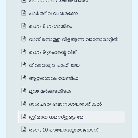
പവനനന്ദന കേൾക്കെടോ
പാർത്ഥിവ വംശമണേ
രംഗം 8 ഗംഗാതീരം
വാനിനൊത്തു വിളങ്ങുന്ന വാനോരാറ്റിൽ
രംഗം 9 ഗുഹന്റെ വീട്
ധീവരേശ്വര പാഹി ജയ
ആതുരഭാവം വേണ്ടിഹ
മൂഢ മർക്കടകീടക
ദാശപതേ ഭവാനാശയതാരിങ്കൽ
ശ്രീമതേ നമസ്തുഭ്യം മേ
രംഗം 10 അയോദ്ധ്യാരാജധാനി