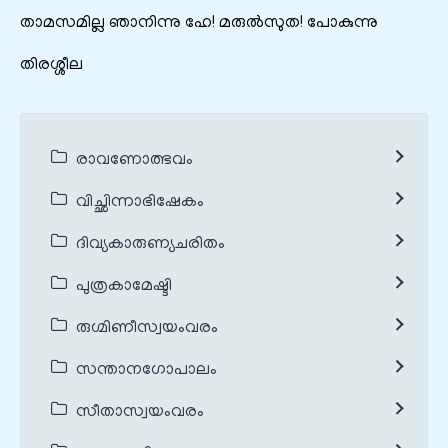
താമസമില്ല ഞാനിന്നു ഹേ! മരുൽസുത! പോകുന്നു
തിരശ്ശീല
രാവണോത്ഭവം
വിച്ഛിന്നാഭിഷേകം
ദിവ്യകാരുണ്യചരിതം
പുത്രകാമേഷ്ടി
രുഗ്മിണീസ്വയംവരം
സന്താനഗോപാലം
സീതാസ്വയംവരം