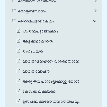
ദേവയാനി സ്വയംവരം
സേതുബന്ധനം
ശ്രീരാമപട്ടാഭിഷേകം
ശ്രീരാമപട്ടാഭിഷേകം
ആട്ടക്കഥാകാരൻ
രംഗം 1 ലങ്ക
വാരിജദളനയനേ വാരണയാനേ
വാരിജ ലോചന
ആര്യ തവ പാദാംഭുജമാശു ഞാൻ
കേൾക്ക ലക്ഷ്മണ
ഉൽപ്പലേക്ഷണേ തവ സ്വൽപ്പവും