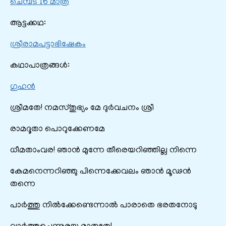
ചെമ്പട 16 മാത്ര
ആട്ടക്കഥ:
ശ്രീരാമപട്ടാഭിഷേകം
കഥാപാത്രങ്ങൾ:
ഗുഹൻ
ശ്രീമതേ! നമസ്തുഭ്യം മേ ദുർവചനം ശ്രീ
രാമദൂതാ പൊറുക്കേണമേ
ധീമതാം‌വര! ഞാൻ മുന്നേ തീരെയറിഞ്ഞില്ല നിന്നെ
കേമനെന്നറിഞ്ഞു പിന്നെക്കേവലം ഞാൻ മൂഢൻ
തന്നെ
പാർത്തു നിൽക്കേണ്ടെന്നാൽ പാരാതെ ഭരതനോടു