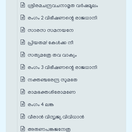
ശ്രീരമചന്ദ്രവചനാമൃത വർഷമൂലം
രംഗം 2 വിഭീഷണന്റെ രാജധാനി
സാരസ സമനയനേ
പ്രിയതമ! കേൾക്ക നീ
സത്യമത്രേ തവ വാക്യം
രംഗം 3 വിഭീഷണന്റെ രാജധാനി
നക്തഞ്ചരേന്ദ്ര സുമതേ
രാമഭക്തശിരോമണേ
രംഗം 4 ലങ്ക
വീരാൻ വിസൃജ്യ വിവിധാൻ
അരുണപങ്കജനേത്ര