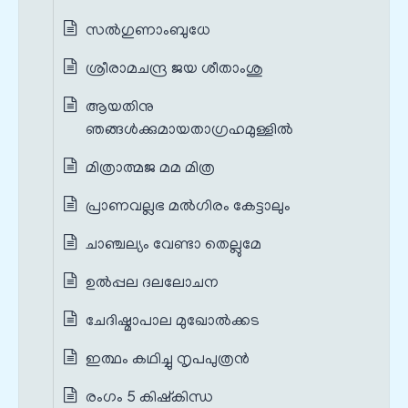
സൽഗുണാംബുധേ
ശ്രീരാമചന്ദ്ര ജയ ശീതാംശു
ആയതിനു
ഞങ്ങൾക്കുമായതാഗ്രഹമുള്ളിൽ
മിത്രാത്മജ മമ മിത്ര
പ്രാണവല്ലഭ മൽഗിരം കേട്ടാലും
ചാഞ്ചല്യം വേണ്ടാ തെല്ലുമേ
ഉൽപ്പല ദലലോചന
ചേദിഷ്മാപാല മുഖോൽക്കട
ഇത്ഥം കഥിച്ചു നൃപപുത്രൻ
രംഗം 5 കിഷ്കിന്ധ