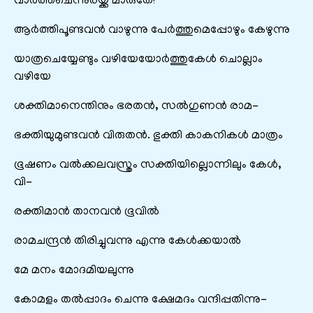
വാർത്തചെന്നുരയ്ക്ക മാരുതേ!
ആർത്തിപൂണ്ടവൻ വാഴുന്നു പേർത്തുമെപ്പോഴും കേഴുന്നു
യാത്രചെയ്യേണ്ടും വഴിയേയോർത്തുകേൾ ചൊല്ലാം
വഴിയേ
ശക്തിമാനെന്തിനും ഭരതൻ, സൽഗുണൻ രാമ-
ഭക്തിയുമുണ്ടവൻ വിരുതൻ. ഭുക്തി കാകനികൾ മാത്രം
ഭൂഷണം വൽക്കലവസ്ത്രം സക്തിയില്ലൊന്നിലും കേൾ,
വി-
രക്തിമാൻ താനവൻ ഭൂവിൽ
രാമചന്ദ്രൻ തിരിച്ചുവന്നു എന്നു കേൾക്കയാൽ
മേ മനം മോദമിയലുന്നു
കോമളം തൽപ്പാദം ചെന്നു ക്ഷേമദം വന്ദിപ്പതിന്നു-