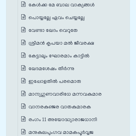
കേൾക്ക മേ ബാല വാക്യങ്ങൾ
പൊയ്യല്ലേ ഏവം ചെയ്യല്ലേ
വേണ്ടാ ഖേദം വെറുതേ
ശ്രീമൻ കൃപയാ മൽ ജീവരക്ഷ
കേട്ടാലും ഘോരമാം കാട്ടിൽ
ഖേദമശേഷം തീർന്നു
ഇപ്പോളതിൽ പരമൊരു
മാന്യഗുണവാരിധേ മന്നവകുമാര
വാനരകുഞ്ജര വാതകുമാരക
രംഗം 11 അയോദ്ധ്യാരാജധാനി
മനുകുലപുംഗവ മാമകപൂർവ്വജ