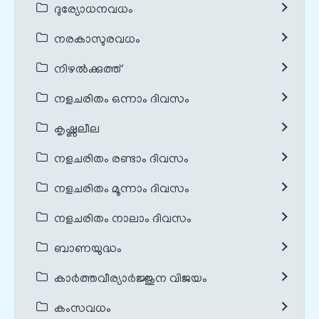
ദുര്യോധനവധം
നരകാസുരവധം
നിഴൽക്കുത്ത്
നളചരിതം ഒന്നാം ദിവസം
കൃഷ്ണലീല
നളചരിതം രണ്ടാം ദിവസം
നളചരിതം മൂന്നാം ദിവസം
നളചരിതം നാലാം ദിവസം
ബാണയുദ്ധം
കാർത്തവീര്യാർജ്ജുന വിജയം
കംസവധം