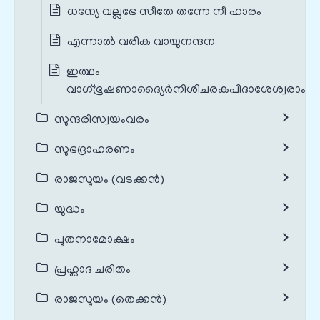
ധന്യേ വല്ലഭേ സീതേ തന്നേ നീ ഹാരം
എന്നാൽ വരിക വായുനന്ദന
ഇത്ഥം
വാഗ്‌ഭൂഷണാദ്യൈർനിശിചരകപിദാശേശ്വരാംസ്
സുന്ദരീസ്വയംവരം
സുഭദ്രാഹരണം
രാജസൂയം (വടക്കൻ)
യുദ്ധം
പൂതനാമോക്ഷം
പ്രഹ്ലാദ ചരിതം
രാജസൂയം (തെക്കൻ)