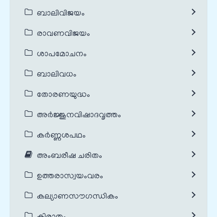
ബാലിവിജയം
രാവണവിജയം
ശാപമോചനം
ബാലിവധം
തോരണയുദ്ധം
അർജ്ജുനവിഷാദവൃത്തം
കർണ്ണശപഥം
അംബരീഷ ചരിതം
ഉത്തരാസ്വയംവരം
കല്യാണസൗഗന്ധികം