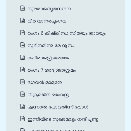
സുരരാജസൂതനന്ദന
വീര വാനരപുംഗവ
രംഗം 6 കിഷ്കിന്ധ സീതയും താരയും
സുദിനമിന്നു മേ നൂനം
കപിരാജപ്രിയരാജേ
രംഗം 7 ഭരദ്വാജാശ്രമം
ഭഗവൻ മാമുനേ
വിക്രമജിത മഹേന്ദ്ര
എന്നാൽ പോവതിന്നിപ്പോൾ
ഇന്നിവിടെ സുഖമോടും നന്ദിപൂണ്ടു