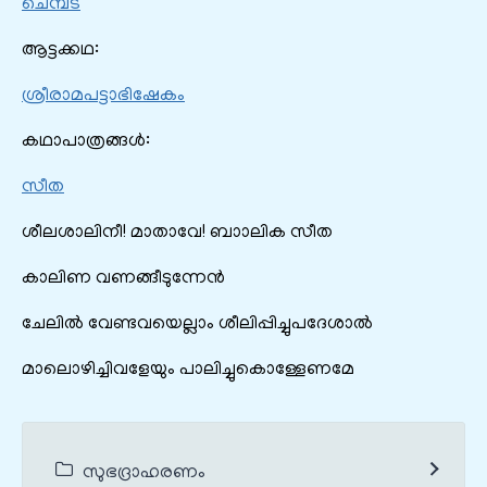
ചെമ്പട
ആട്ടക്കഥ:
ശ്രീരാമപട്ടാഭിഷേകം
കഥാപാത്രങ്ങൾ:
സീത
ശീലശാലിനീ! മാതാവേ! ബാ‍ാലിക സീത
കാലിണ വണങ്ങീടുന്നേൻ
ചേലിൽ വേണ്ടവയെല്ലാം ശീലിപ്പിച്ചുപദേശാൽ
മാലൊഴിച്ചിവളേയും പാലിച്ചുകൊള്ളേണമേ
സുഭദ്രാഹരണം