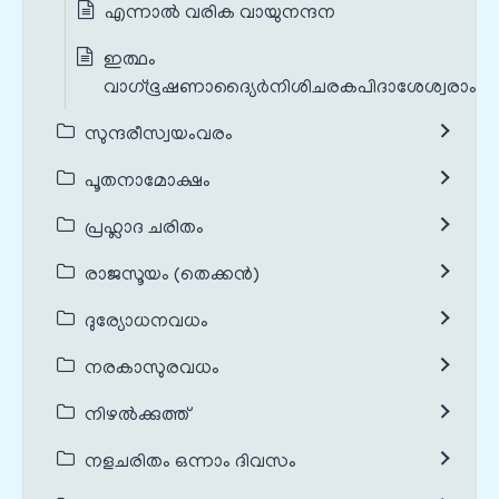
എന്നാൽ വരിക വായുനന്ദന
ഇത്ഥം
വാഗ്‌ഭൂഷണാദ്യൈർനിശിചരകപിദാശേശ്വരാംസ്
സുന്ദരീസ്വയംവരം
പൂതനാമോക്ഷം
പ്രഹ്ലാദ ചരിതം
രാജസൂയം (തെക്കൻ)
ദുര്യോധനവധം
നരകാസുരവധം
നിഴൽക്കുത്ത്
നളചരിതം ഒന്നാം ദിവസം