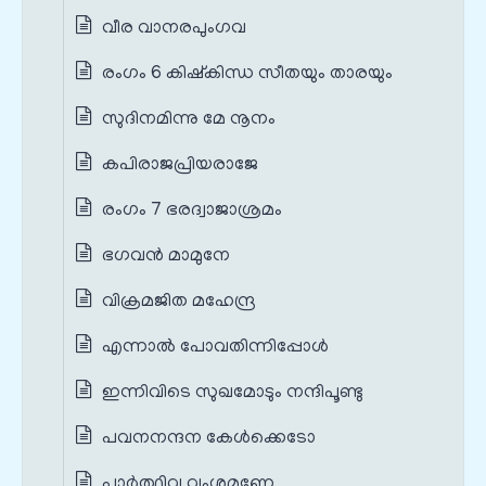
വീര വാനരപുംഗവ
രംഗം 6 കിഷ്കിന്ധ സീതയും താരയും
സുദിനമിന്നു മേ നൂനം
കപിരാജപ്രിയരാജേ
രംഗം 7 ഭരദ്വാജാശ്രമം
ഭഗവൻ മാമുനേ
വിക്രമജിത മഹേന്ദ്ര
എന്നാൽ പോവതിന്നിപ്പോൾ
ഇന്നിവിടെ സുഖമോടും നന്ദിപൂണ്ടു
പവനനന്ദന കേൾക്കെടോ
പാർത്ഥിവ വംശമണേ