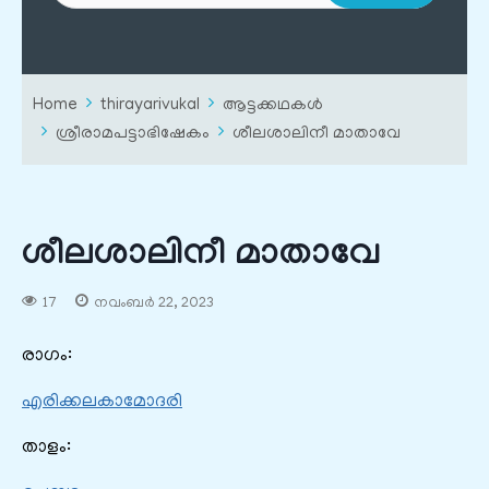
Home
thirayarivukal
ആട്ടക്കഥകൾ
ശ്രീരാമപട്ടാഭിഷേകം
ശീലശാലിനീ മാതാവേ
ശീലശാലിനീ മാതാവേ
17
നവംബർ 22, 2023
രാഗം:
എരിക്കലകാമോദരി
താളം: