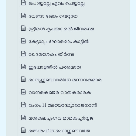
പൊയ്യല്ലേ ഏവം ചെയ്യല്ലേ
വേണ്ടാ ഖേദം വെറുതേ
ശ്രീമൻ കൃപയാ മൽ ജീവരക്ഷ
കേട്ടാലും ഘോരമാം കാട്ടിൽ
ഖേദമശേഷം തീർന്നു
ഇപ്പോളതിൽ പരമൊരു
മാന്യഗുണവാരിധേ മന്നവകുമാര
വാനരകുഞ്ജര വാതകുമാരക
രംഗം 11 അയോദ്ധ്യാരാജധാനി
മനുകുലപുംഗവ മാമകപൂർവ്വജ
മത്സരഹീന മഹാഗുണവതേ