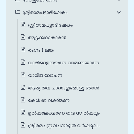
സേതുബന്ധനം
ശ്രീരാമപട്ടാഭിഷേകം
ശ്രീരാമപട്ടാഭിഷേകം
ആട്ടക്കഥാകാരൻ
രംഗം 1 ലങ്ക
വാരിജദളനയനേ വാരണയാനേ
വാരിജ ലോചന
ആര്യ തവ പാദാംഭുജമാശു ഞാൻ
കേൾക്ക ലക്ഷ്മണ
ഉൽപ്പലേക്ഷണേ തവ സ്വൽപ്പവും
ശ്രീരമചന്ദ്രവചനാമൃത വർഷമൂലം