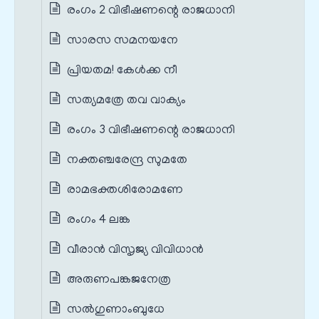
രംഗം 2 വിഭീഷണന്റെ രാജധാനി
സാരസ സമനയനേ
പ്രിയതമ! കേൾക്ക നീ
സത്യമത്രേ തവ വാക്യം
രംഗം 3 വിഭീഷണന്റെ രാജധാനി
നക്തഞ്ചരേന്ദ്ര സുമതേ
രാമഭക്തശിരോമണേ
രംഗം 4 ലങ്ക
വീരാൻ വിസൃജ്യ വിവിധാൻ
അരുണപങ്കജനേത്ര
സൽഗുണാംബുധേ