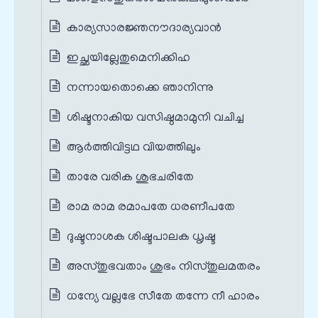
കാര്യസാരജ്ഞനൗദാര്യവാൻ
ഇച്ഛയില്ലേതുമെനിക്കിഹ
നന്നായതൊക്കെ ഞാനിന്നു
ശിഷ്ടനാകിയ വസിഷ്ഠമാമുനി വചിച്ച
ആർത്തിവിട്ടഥ വിയത്തിലും
താരേ വരിക ശുഭചരിതേ
രാമ രാമ രമാപതേ ധരണീപതേ
ദുഷ്ടനാശക ശിഷ്ടപാലക ധൃഷ്ട
അസ്തുഭവതാം ശുഭം നിസ്തുലമതരം
ധന്യേ വല്ലഭേ സീതേ തന്നേ നീ ഹാരം