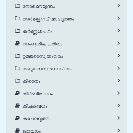
തോരണയുദ്ധം
അർജ്ജുനവിഷാദവൃത്തം
കർണ്ണശപഥം
അംബരീഷ ചരിതം
ഉത്തരാസ്വയംവരം
കല്യാണസൗഗന്ധികം
കിരാതം
കിർമ്മീരവധം
കീചകവധം
കുചേലവൃത്തം
ഖരവധം