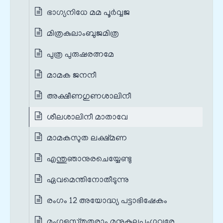
ഭാഗ്യനിധേ മമ പൂർവ്വജ
മിത്രകുലാംബുജമിത്ര
പുത്ര പുരുഷരത്നമേ
മാമക ജനനീ
അക്ഷീണഗുണശാലിനീ
ശീലശാലിനീ മാതാവേ
മാമകസുത ലക്ഷ്മണ
എന്തുഞാനുരചെയ്യേണ്ടു
ഏവമെന്തിനോതീടുന്നു
രംഗം 12 അയോദ്ധ്യ പട്ടാഭിഷേകം
മംഗളസ്തുതരാം മനുകുലപുംഗവരേ