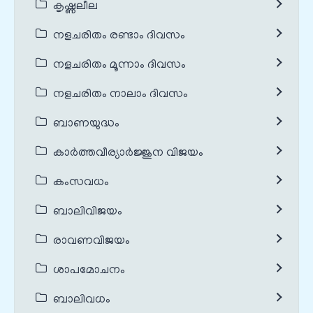
കൃഷ്ണലീല
നളചരിതം രണ്ടാം ദിവസം
നളചരിതം മൂന്നാം ദിവസം
നളചരിതം നാലാം ദിവസം
ബാണയുദ്ധം
കാർത്തവീര്യാർജ്ജുന വിജയം
കംസവധം
ബാലിവിജയം
രാവണവിജയം
ശാപമോചനം
ബാലിവധം