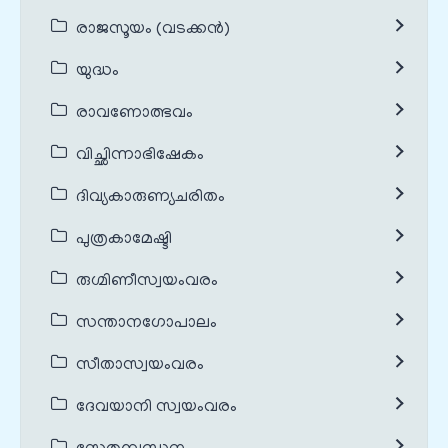
രാജസൂയം (വടക്കൻ)
യുദ്ധം
രാവണോത്ഭവം
വിച്ഛിന്നാഭിഷേകം
ദിവ്യകാരുണ്യചരിതം
പുത്രകാമേഷ്ടി
രുഗ്മിണീസ്വയംവരം
സന്താനഗോപാലം
സീതാസ്വയംവരം
ദേവയാനി സ്വയംവരം