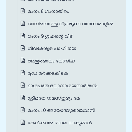
രംഗം 8 ഗംഗാതീരം
വാനിനൊത്തു വിളങ്ങുന്ന വാനോരാറ്റിൽ
രംഗം 9 ഗുഹന്റെ വീട്
ധീവരേശ്വര പാഹി ജയ
ആതുരഭാവം വേണ്ടിഹ
മൂഢ മർക്കടകീടക
ദാശപതേ ഭവാനാശയതാരിങ്കൽ
ശ്രീമതേ നമസ്തുഭ്യം മേ
രംഗം 10 അയോദ്ധ്യാരാജധാനി
കേൾക്ക മേ ബാല വാക്യങ്ങൾ