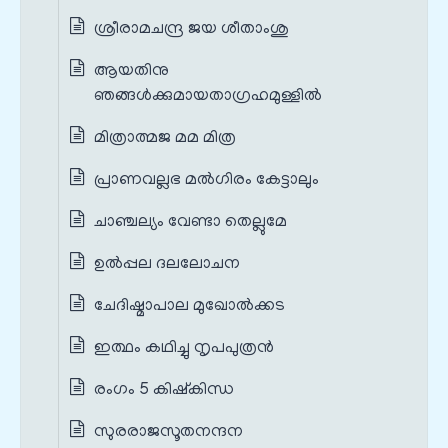
ശ്രീരാമചന്ദ്ര ജയ ശീതാംശു
ആയതിനു
ഞങ്ങൾക്കുമായതാഗ്രഹമുള്ളിൽ
മിത്രാത്മജ മമ മിത്ര
പ്രാണവല്ലഭ മൽഗിരം കേട്ടാലും
ചാഞ്ചല്യം വേണ്ടാ തെല്ലുമേ
ഉൽപ്പല ദലലോചന
ചേദിഷ്മാപാല മുഖോൽക്കട
ഇത്ഥം കഥിച്ചു നൃപപുത്രൻ
രംഗം 5 കിഷ്കിന്ധ
സുരരാജസൂതനന്ദന