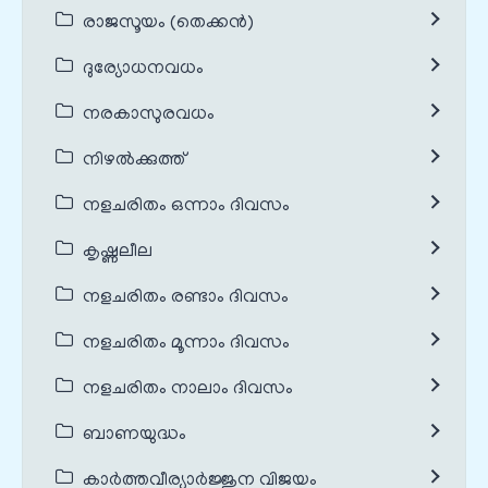
രാജസൂയം (തെക്കൻ)
ദുര്യോധനവധം
നരകാസുരവധം
നിഴൽക്കുത്ത്
നളചരിതം ഒന്നാം ദിവസം
കൃഷ്ണലീല
നളചരിതം രണ്ടാം ദിവസം
നളചരിതം മൂന്നാം ദിവസം
നളചരിതം നാലാം ദിവസം
ബാണയുദ്ധം
കാർത്തവീര്യാർജ്ജുന വിജയം