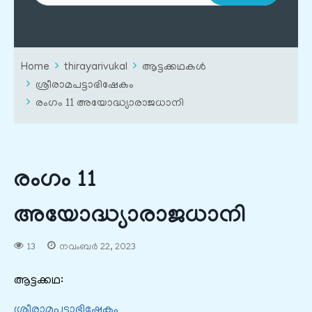
Home
thirayarivukal
ആട്ടക്കഥകൾ
ശ്രീരാമപട്ടാഭിഷേകം
രംഗം 11 അയോദ്ധ്യാരാജധാനി
രംഗം 11
അയോദ്ധ്യാരാജധാനി
13
നവംബർ 22, 2023
ആട്ടക്കഥ:
ശ്രീരാമപട്ടാഭിഷേകം