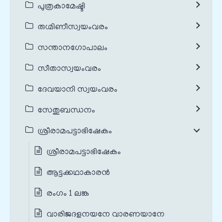
പുത്രകാമേഷ്ടി
രുഗ്മിണീസ്വയംവരം
സന്താനഗോപാലം
സീതാസ്വയംവരം
ദേവയാനി സ്വയംവരം
സേതുബന്ധനം
ശ്രീരാമപട്ടാഭിഷേകം
ശ്രീരാമപട്ടാഭിഷേകം
ആട്ടക്കഥാകാരൻ
രംഗം 1 ലങ്ക
വാരിജദളനയനേ വാരണയാനേ