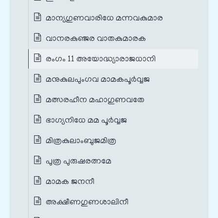
മാന്യഗുണവാരിധേ മന്നവകുമാര
വാനരകുഞ്ജര വാതകുമാരക
രംഗം 11 അയോദ്ധ്യാരാജധാനി
മനുകുലപുംഗവ മാമകപൂർവ്വജ
മത്സരഹീന മഹാഗുണവതേ
ഭാഗ്യനിധേ മമ പൂർവ്വജ
മിത്രകുലാംബുജമിത്ര
പുത്ര പുരുഷരത്നമേ
മാമക ജനനീ
അക്ഷീണഗുണശാലിനീ