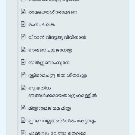
രാമഭക്തശിരോമണേ
രംഗം 4 ലങ്ക
വീരാൻ വിസൃജ്യ വിവിധാൻ
അരുണപങ്കജനേത്ര
സൽഗുണാംബുധേ
ശ്രീരാമചന്ദ്ര ജയ ശീതാംശു
ആയതിനു
ഞങ്ങൾക്കുമായതാഗ്രഹമുള്ളിൽ
മിത്രാത്മജ മമ മിത്ര
പ്രാണവല്ലഭ മൽഗിരം കേട്ടാലും
ചാഞ്ചല്യം വേണ്ടാ തെല്ലുമേ