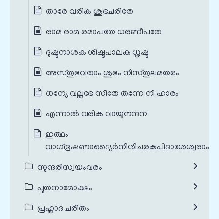
താരേ വരിക ശുഭചരിതേ
രാമ രാമ രമാപതേ ധരണീപതേ
ദുഷ്ടനാശക ശിഷ്ടപാലക ധൃഷ്ട
അസ്തുഭവതാം ശുഭം നിസ്തുലമതരം
ധന്യേ വല്ലഭേ സീതേ തന്നേ നീ ഹാരം
എന്നാൽ വരിക വായുനന്ദന
ഇത്ഥം
വാഗ്‌ഭൂഷണാദ്യൈർനിശിചരകപിദാശേശ്വരാംസ്
സുന്ദരീസ്വയംവരം
പൂതനാമോക്ഷം
പ്രഹ്ലാദ ചരിതം