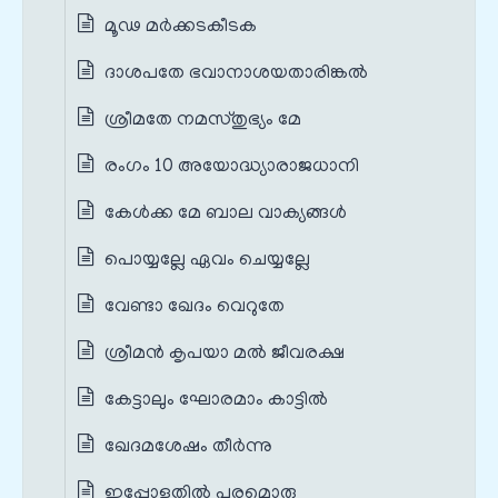
മൂഢ മർക്കടകീടക
ദാശപതേ ഭവാനാശയതാരിങ്കൽ
ശ്രീമതേ നമസ്തുഭ്യം മേ
രംഗം 10 അയോദ്ധ്യാരാജധാനി
കേൾക്ക മേ ബാല വാക്യങ്ങൾ
പൊയ്യല്ലേ ഏവം ചെയ്യല്ലേ
വേണ്ടാ ഖേദം വെറുതേ
ശ്രീമൻ കൃപയാ മൽ ജീവരക്ഷ
കേട്ടാലും ഘോരമാം കാട്ടിൽ
ഖേദമശേഷം തീർന്നു
ഇപ്പോളതിൽ പരമൊരു