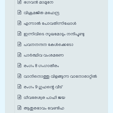
ഭഗവൻ മാമുനേ
വിക്രമജിത മഹേന്ദ്ര
എന്നാൽ പോവതിന്നിപ്പോൾ
ഇന്നിവിടെ സുഖമോടും നന്ദിപൂണ്ടു
പവനനന്ദന കേൾക്കെടോ
പാർത്ഥിവ വംശമണേ
രംഗം 8 ഗംഗാതീരം
വാനിനൊത്തു വിളങ്ങുന്ന വാനോരാറ്റിൽ
രംഗം 9 ഗുഹന്റെ വീട്
ധീവരേശ്വര പാഹി ജയ
ആതുരഭാവം വേണ്ടിഹ