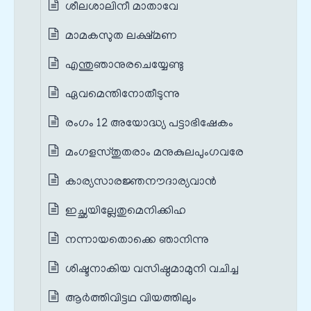
ശീലശാലിനീ മാതാവേ
മാമകസുത ലക്ഷ്മണ
എന്തുഞാനുരചെയ്യേണ്ടു
ഏവമെന്തിനോതീടുന്നു
രംഗം 12 അയോദ്ധ്യ പട്ടാഭിഷേകം
മംഗളസ്തുതരാം മനുകുലപുംഗവരേ
കാര്യസാരജ്ഞനൗദാര്യവാൻ
ഇച്ഛയില്ലേതുമെനിക്കിഹ
നന്നായതൊക്കെ ഞാനിന്നു
ശിഷ്ടനാകിയ വസിഷ്ഠമാമുനി വചിച്ച
ആർത്തിവിട്ടഥ വിയത്തിലും