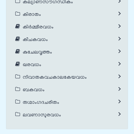
കല്യാണസൗഗന്ധികം
കിരാതം
കിർമ്മീരവധം
കീചകവധം
കുചേലവൃത്തം
ഖരവധം
നിവാതകവചകാലകേയവധം
ബകവധം
രുഗ്മാംഗദചരിതം
ലവണാസുരവധം