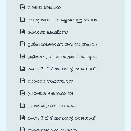
വാരിജ ലോചന
ആര്യ തവ പാദാംഭുജമാശു ഞാൻ
കേൾക്ക ലക്ഷ്മണ
ഉൽപ്പലേക്ഷണേ തവ സ്വൽപ്പവും
ശ്രീരമചന്ദ്രവചനാമൃത വർഷമൂലം
രംഗം 2 വിഭീഷണന്റെ രാജധാനി
സാരസ സമനയനേ
പ്രിയതമ! കേൾക്ക നീ
സത്യമത്രേ തവ വാക്യം
രംഗം 3 വിഭീഷണന്റെ രാജധാനി
നക്തഞ്ചരേന്ദ്ര സുമതേ