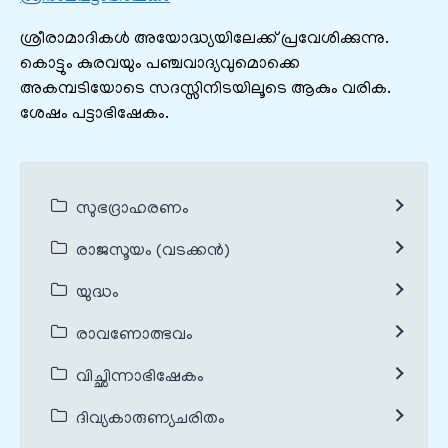
ശ്രീരാമാദികൾ അയോദ്ധ്യയിലേക്ക് പ്രവേശിക്കുന്നു.
കൊട്ടും കുരവയും പഞ്ചവാദ്യവുമൊക്കെ
അകമ്പടിയോടെ സദസ്സിനിടയിലൂടെ ആകും വരിക.
ശേഷം പട്ടാഭിഷേകം.
സുഭദ്രാഹരണം
രാജസൂയം (വടക്കൻ)
യുദ്ധം
രാവണോത്ഭവം
വിച്ഛിന്നാഭിഷേകം
ദിവ്യകാരുണ്യചരിതം