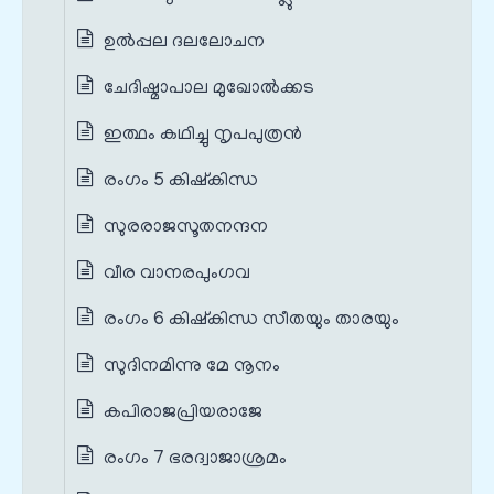
ഉൽപ്പല ദലലോചന
ചേദിഷ്മാപാല മുഖോൽക്കട
ഇത്ഥം കഥിച്ചു നൃപപുത്രൻ
രംഗം 5 കിഷ്കിന്ധ
സുരരാജസൂതനന്ദന
വീര വാനരപുംഗവ
രംഗം 6 കിഷ്കിന്ധ സീതയും താരയും
സുദിനമിന്നു മേ നൂനം
കപിരാജപ്രിയരാജേ
രംഗം 7 ഭരദ്വാജാശ്രമം