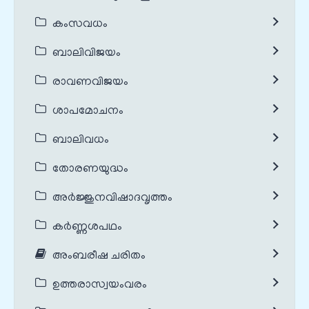
കംസവധം
ബാലിവിജയം
രാവണവിജയം
ശാപമോചനം
ബാലിവധം
തോരണയുദ്ധം
അർജ്ജുനവിഷാദവൃത്തം
കർണ്ണശപഥം
അംബരീഷ ചരിതം
ഉത്തരാസ്വയംവരം