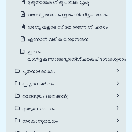
ദുഷ്ടനാശക ശിഷ്ടപാലക ധൃഷ്ട
അസ്തുഭവതാം ശുഭം നിസ്തുലമതരം
ധന്യേ വല്ലഭേ സീതേ തന്നേ നീ ഹാരം
എന്നാൽ വരിക വായുനന്ദന
ഇത്ഥം
വാഗ്‌ഭൂഷണാദ്യൈർനിശിചരകപിദാശേശ്വരാംസ്
പൂതനാമോക്ഷം
പ്രഹ്ലാദ ചരിതം
രാജസൂയം (തെക്കൻ)
ദുര്യോധനവധം
നരകാസുരവധം