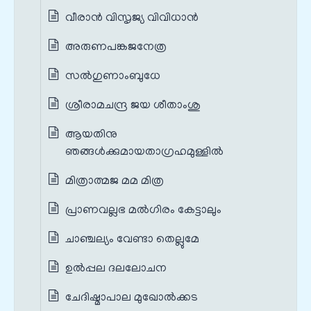
വീരാൻ വിസൃജ്യ വിവിധാൻ
അരുണപങ്കജനേത്ര
സൽഗുണാംബുധേ
ശ്രീരാമചന്ദ്ര ജയ ശീതാംശു
ആയതിനു
ഞങ്ങൾക്കുമായതാഗ്രഹമുള്ളിൽ
മിത്രാത്മജ മമ മിത്ര
പ്രാണവല്ലഭ മൽഗിരം കേട്ടാലും
ചാഞ്ചല്യം വേണ്ടാ തെല്ലുമേ
ഉൽപ്പല ദലലോചന
ചേദിഷ്മാപാല മുഖോൽക്കട