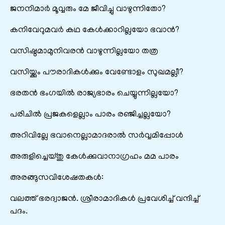
ജനനിമാർ മൂവ്വരും മേ ജീവിച്ചു വാഴുന്നിതോ?
കനിവേറുമവർ കഥ കേൾക്കാറില്ലയോ ഭവാൻ?
വസിഷ്ഠമാമുനിവരൻ വാഴുന്നില്ലയോ തത്ര
വസിയ്ക്കും പൗരാദികൾക്കും വേണ്ടോളം സുഖമല്ലീ?
ഭരതൻ ഭംഗയിൽ രാജ്യഭാരം ചെയ്യുന്നില്ലയോ?
പരിചിൽ പ്രജകളെല്ലാം പാരം രഞ്ജിച്ചല്ലയോ?
അറിവില്ലേ ഭവാനെല്ലാമാദരാൽ സർവ്വമിപ്പോൾ
അരുളിച്ചെയ്തു കേൾക്കുവാനാഗ്രഹം മമ പാരം
അരങ്ങുസവിശേഷതകൾ:
വലത്ത് ഭരദ്വാജൻ. ശ്രീരാമാദികൾ പ്രവേശിച്ച് വന്ദിച്ച്
പദം.