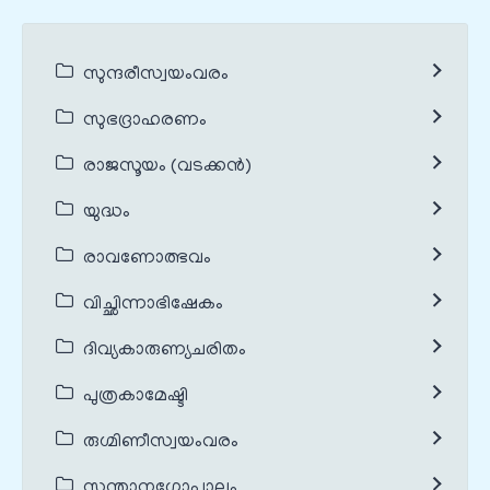
സുന്ദരീസ്വയംവരം
സുഭദ്രാഹരണം
രാജസൂയം (വടക്കൻ)
യുദ്ധം
രാവണോത്ഭവം
വിച്ഛിന്നാഭിഷേകം
ദിവ്യകാരുണ്യചരിതം
പുത്രകാമേഷ്ടി
രുഗ്മിണീസ്വയംവരം
സന്താനഗോപാലം