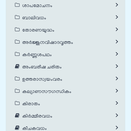
ശാപമോചനം
ബാലിവധം
തോരണയുദ്ധം
അർജ്ജുനവിഷാദവൃത്തം
കർണ്ണശപഥം
അംബരീഷ ചരിതം
ഉത്തരാസ്വയംവരം
കല്യാണസൗഗന്ധികം
കിരാതം
കിർമ്മീരവധം
കീചകവധം