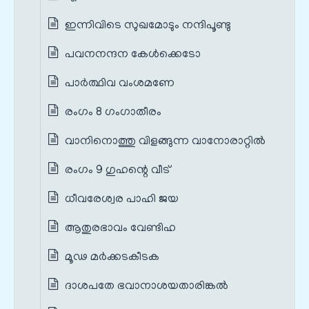
ഇന്നിവിടെ സുഖമോടും നന്ദിപൂണ്ടു
പവനനന്ദന കേൾക്കെടോ
പാർത്ഥിവ വംശമണേ
രംഗം 8 ഗംഗാതീരം
വാനിനൊത്തു വിളങ്ങുന്ന വാനോരാറ്റിൽ
രംഗം 9 ഗുഹന്റെ വീട്
ധീവരേശ്വര പാഹി ജയ
ആതുരഭാവം വേണ്ടിഹ
മൂഢ മർക്കടകീടക
ദാശപതേ ഭവാനാശയതാരിങ്കൽ