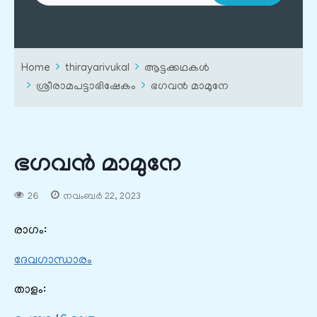
Home
thirayarivukal
ആട്ടക്കഥകൾ
ശ്രീരാമപട്ടാഭിഷേകം
ഭഗവൻ മാമുനേ
ഭഗവൻ മാമുനേ
26
നവംബർ 22, 2023
രാഗം:
ദേവഗാന്ധാരം
താളം: