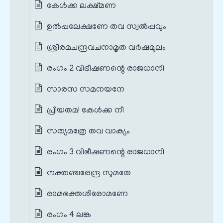
കേൾക്ക ലക്ഷ്മണ
ഉൽപ്പലേക്ഷണേ തവ സ്വൽപ്പവും
ശ്രീരമചന്ദ്രവചനാമൃത വർഷമൂലം
രംഗം 2 വിഭീഷണന്റെ രാജധാനി
സാരസ സമനയനേ
പ്രിയതമ! കേൾക്ക നീ
സത്യമത്രേ തവ വാക്യം
രംഗം 3 വിഭീഷണന്റെ രാജധാനി
നക്തഞ്ചരേന്ദ്ര സുമതേ
രാമഭക്തശിരോമണേ
രംഗം 4 ലങ്ക