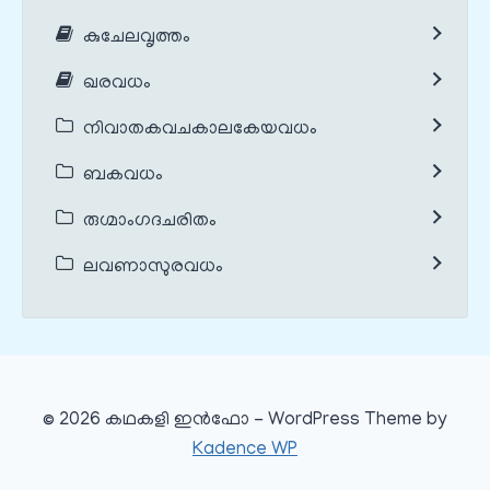
കുചേലവൃത്തം
ഖരവധം
നിവാതകവചകാലകേയവധം
ബകവധം
രുഗ്മാംഗദചരിതം
ലവണാസുരവധം
© 2026 കഥകളി ഇൻഫോ - WordPress Theme by
Kadence WP