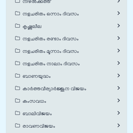
നിഴൽക്കുത്ത്
നളചരിതം ഒന്നാം ദിവസം
കൃഷ്ണലീല
നളചരിതം രണ്ടാം ദിവസം
നളചരിതം മൂന്നാം ദിവസം
നളചരിതം നാലാം ദിവസം
ബാണയുദ്ധം
കാർത്തവീര്യാർജ്ജുന വിജയം
കംസവധം
ബാലിവിജയം
രാവണവിജയം