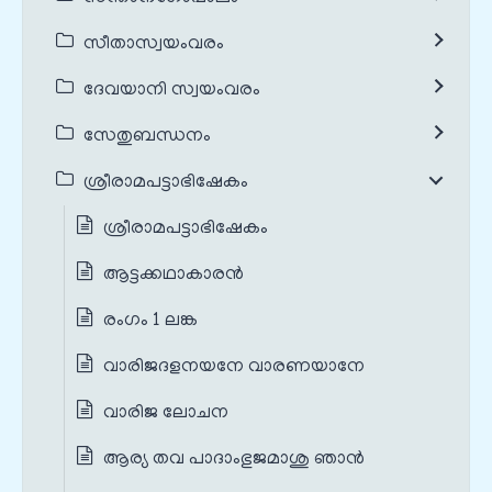
സീതാസ്വയംവരം
ദേവയാനി സ്വയംവരം
സേതുബന്ധനം
ശ്രീരാമപട്ടാഭിഷേകം
ശ്രീരാമപട്ടാഭിഷേകം
ആട്ടക്കഥാകാരൻ
രംഗം 1 ലങ്ക
വാരിജദളനയനേ വാരണയാനേ
വാരിജ ലോചന
ആര്യ തവ പാദാംഭുജമാശു ഞാൻ