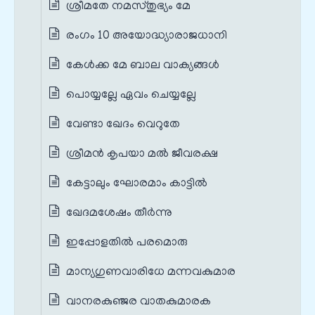
ശ്രീമതേ നമസ്തുഭ്യം മേ
രംഗം 10 അയോദ്ധ്യാരാജധാനി
കേൾക്ക മേ ബാല വാക്യങ്ങൾ
പൊയ്യല്ലേ ഏവം ചെയ്യല്ലേ
വേണ്ടാ ഖേദം വെറുതേ
ശ്രീമൻ കൃപയാ മൽ ജീവരക്ഷ
കേട്ടാലും ഘോരമാം കാട്ടിൽ
ഖേദമശേഷം തീർന്നു
ഇപ്പോളതിൽ പരമൊരു
മാന്യഗുണവാരിധേ മന്നവകുമാര
വാനരകുഞ്ജര വാതകുമാരക