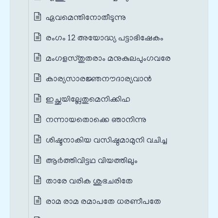
ഏവമെന്തിനോതീടുന്നു
രംഗം 12 അയോദ്ധ്യ പട്ടാഭിഷേകം
മംഗളസ്തുതരാം മനുകുലപുംഗവരേ
കാര്യസാരജ്ഞനൗദാര്യവാൻ
ഇച്ഛയില്ലേതുമെനിക്കിഹ
നന്നായതൊക്കെ ഞാനിന്നു
ശിഷ്ടനാകിയ വസിഷ്ഠമാമുനി വചിച്ച
ആർത്തിവിട്ടഥ വിയത്തിലും
താരേ വരിക ശുഭചരിതേ
രാമ രാമ രമാപതേ ധരണീപതേ