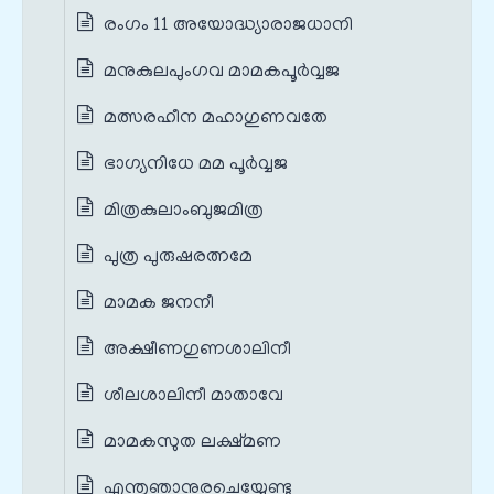
രംഗം 11 അയോദ്ധ്യാരാജധാനി
മനുകുലപുംഗവ മാമകപൂർവ്വജ
മത്സരഹീന മഹാഗുണവതേ
ഭാഗ്യനിധേ മമ പൂർവ്വജ
മിത്രകുലാംബുജമിത്ര
പുത്ര പുരുഷരത്നമേ
മാമക ജനനീ
അക്ഷീണഗുണശാലിനീ
ശീലശാലിനീ മാതാവേ
മാമകസുത ലക്ഷ്മണ
എന്തുഞാനുരചെയ്യേണ്ടു