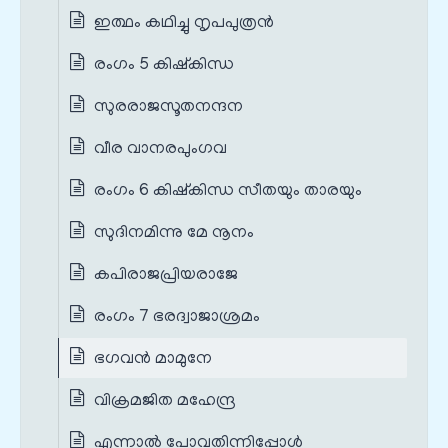
ഇത്ഥം കഥിച്ചു നൃപപുത്രൻ
രംഗം 5 കിഷ്കിന്ധ
സുരരാജസൂതനന്ദന
വീര വാനരപുംഗവ
രംഗം 6 കിഷ്കിന്ധ സീതയും താരയും
സുദിനമിന്നു മേ നൂനം
കപിരാജപ്രിയരാജേ
രംഗം 7 ഭരദ്വാജാശ്രമം
ഭഗവൻ മാമുനേ
വിക്രമജിത മഹേന്ദ്ര
എന്നാൽ പോവതിന്നിപ്പോൾ