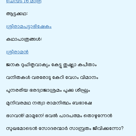
ചെമ്പട 16 മാത്ര
ആട്ടക്കഥ:
ശ്രീരാമപട്ടാഭിഷേകം
കഥാപാത്രങ്ങൾ:
ശ്രീരാമൻ
ജനക ദുഹിതൃവാക്യം കേട്ടു തുഷ്ട്യാ കപീതാം
വനിതകൾ വരരോടു കേറി വേഗം വിമാനം
പുനരരിയ ഭരദ്വാജാശ്രമം പുക്കു ശീഘ്രം
മുനിവരമഥ നത്വാ രാമനിത്ഥം ബഭാഷേ
ഭഗവൻ! മാമുനേ! ഭവൽ പാദപത്മം തൊഴുന്നേൻ
സുഖമോടെൻ സോദരന്മാർ സാമ്പ്രതം ജീവിക്കുന്നോ?