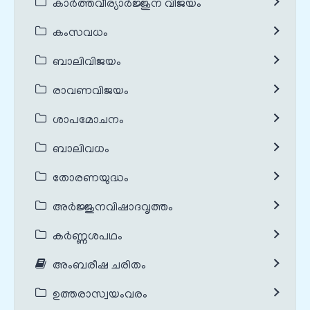
കാർത്തവീര്യാർജ്ജുന വിജയം
കംസവധം
ബാലിവിജയം
രാവണവിജയം
ശാപമോചനം
ബാലിവധം
തോരണയുദ്ധം
അർജ്ജുനവിഷാദവൃത്തം
കർണ്ണശപഥം
അംബരീഷ ചരിതം
ഉത്തരാസ്വയംവരം