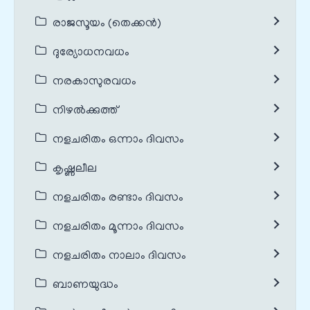
രാജസൂയം (തെക്കൻ)
ദുര്യോധനവധം
നരകാസുരവധം
നിഴൽക്കുത്ത്
നളചരിതം ഒന്നാം ദിവസം
കൃഷ്ണലീല
നളചരിതം രണ്ടാം ദിവസം
നളചരിതം മൂന്നാം ദിവസം
നളചരിതം നാലാം ദിവസം
ബാണയുദ്ധം