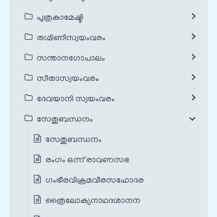
പുത്രകാമേഷ്ടി
രുഗ്മിണീസ്വയംവരം
സന്താനഗോപാലം
സീതാസ്വയംവരം
ദേവയാനി സ്വയംവരം
സേതുബന്ധനം
സേതുബന്ധനം
രംഗം ഒന്ന് രാവണസഭ
ഗംഭീരവിക്രമവീരസഹോദര
ത്രൈലോക്യനാഥദശാനന