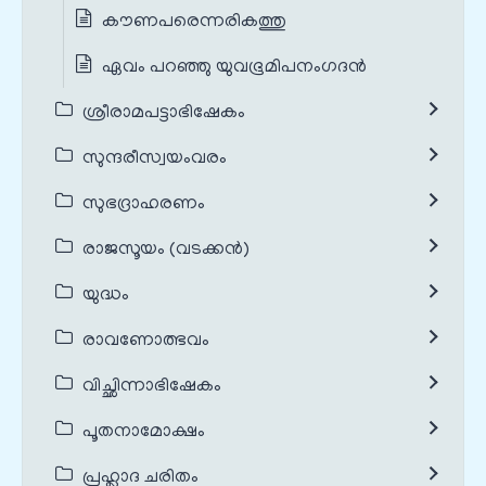
കൗണപരെന്നരികത്തു
ഏവം പറഞ്ഞു യുവഭൂമിപനംഗദൻ
ശ്രീരാമപട്ടാഭിഷേകം
സുന്ദരീസ്വയംവരം
സുഭദ്രാഹരണം
രാജസൂയം (വടക്കൻ)
യുദ്ധം
രാവണോത്ഭവം
വിച്ഛിന്നാഭിഷേകം
പൂതനാമോക്ഷം
പ്രഹ്ലാദ ചരിതം