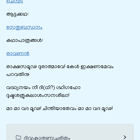
ചെമ്പട
ആട്ടക്കഥ:
സേതുബന്ധനം
കഥാപാത്രങ്ങൾ:
രാവണന്‍
രാക്ഷസമൂഢ ദുരാത്മാവേ! കേൾ ഇക്ഷണമേവം
പറവതിനു
വദ്ധ്യനയം നീ ദി(ധി?) ഗ്ദ്ധിഗഹോ
ദുഷ്ടശത്രുകുലാശംസനശീലാ!
മാ മാ വദ മൂഢ! ചിന്തിയാതേവം‌ മാ മാ വദ മൂഢ!
ദിവ്യകാരുണ്യചരിതം