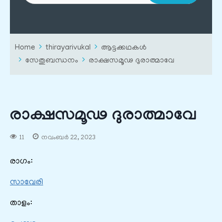
Home
thirayarivukal
ആട്ടക്കഥകൾ
സേതുബന്ധനം
രാക്ഷസമൂഢ ദുരാത്മാവേ
രാക്ഷസമൂഢ ദുരാത്മാവേ
11
നവംബർ 22, 2023
രാഗം:
സാവേരി
താളം: