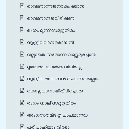
രാവണാന്നുജനാകും ഞാൻ
രാവണാനുജവിഭീഷണ
രംഗം മൂന്ന് സമുദ്രതീരം
സുഗ്രീവവാനരരാജ നീ
വല്ലാതെ ഓരോന്നിവണ്ണമുരച്ചാൽ
ദൂതരെക്കൊൽക വിധിയല്ല
സുഗ്രീവ രാവണൻ ചൊന്നതെല്ലാം
കൊല്ലുവാനായിപ്പിടിച്ചൊരു
രംഗം നാല് സമുദ്രതീരം
അംഗസൗമിത്രേ ചാപമാനയ
പരിപാഹിമാം വിഭോ