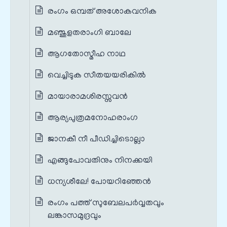
രംഗം ഒമ്പത് അശോകവനിക
മഞ്ജുളതരാംഗി ബാലേ
ആഗതോസ്മീഹ നാഥ
വെച്ചിടുക സീതയയരികിൽ
മായാരാമശിരസ്സവൻ
ആര്യപുത്രമനോഹരാംഗ
ജാനകീ നീ പീഡിച്ചിടൊല്ലാ
എങ്ങുപോവതിനും നിനക്കയി
ധന്യശീലേ! പോയറിഞ്ഞേൻ
രംഗം പത്ത് സുബേലപർവ്വതവും
ലങ്കാസമുദ്രവും