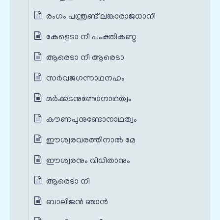
രംഗം പന്ത്രണ്ട് ലങ്കാരാജധാനി
കേളെടാ നീ പംക്തികണ്ഠ
ആരെടാ നീ ആരെടാ
സർവജഗന്നാഥനഹം
മർക്കടനുണ്ടോനാഥത്വം
കൗണപുനുണ്ടോനാഥത്വം
ഈശ്വരവരത്തിനാൽ മേ
ഈശ്വരനും വിധിതാനും
ആരെടാ നീ
ബാലിജൻ ഞാൻ