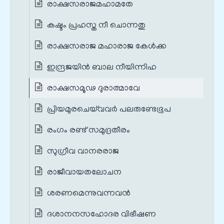
രാക്ഷസരാജമഹാമതേ
കഷ്ടം പ്രഹസ്ത നീ ചൊന്നതു
രാക്ഷസരാജ മഹാരാജ കേൾക്ക
ഇന്ദ്രജയിൻ ബാല നീയിന്നിഹ
രാക്ഷസമൂഢ ദുരാത്മാവേ
പ്രിയമുരചെയ്‌വവർ പലരുണ്ടേഭൂപ
രംഗം രണ്ട് സമുദ്രതീരം
സുഗ്രീവ വാനരരാജ
രാജീവായതലോചന
ശരണമെന്നുവന്നവൻ
ദശാനനസഹോദര വിഭീഷണ