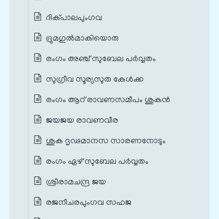
ദിക്പാലപുംഗവ
ദ്രുമഗുൽമാകിയൊരു
രംഗം അഞ്ച് സുബേല പർവ്വതം
സുഗ്രീവ സൂര്യസുത കേൾക്ക
രംഗം ആറ് രാവണസമീപം ശുകൻ
ജയജയ രാവണവീര
ശുക ദൃഢമാനസ സാരണനോടും
രംഗം ഏഴ് സുബേല പർവ്വതം
ശ്രീരാമചന്ദ്ര ജയ
രജനീചരപുംഗവ സഹജ