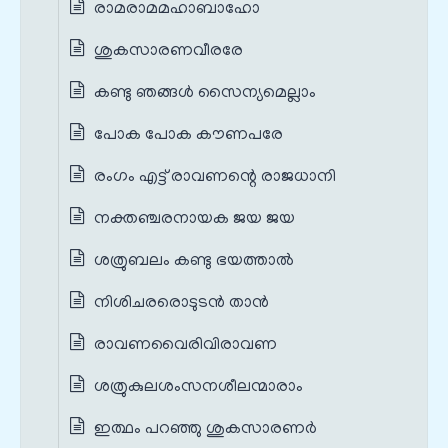
രാമരാമമഹാബാഹോ
ശുകസാരണവീരരേ
കണ്ടു ഞങ്ങൾ സൈന്യമെല്ലാം
പോക പോക കൗണപരേ
രംഗം എട്ട് രാവണന്റെ രാജധാനി
നക്തഞ്ചരനായക ജയ ജയ
ശത്രുബലം കണ്ടു ഭയത്താൽ
നിശിചരരൊടുടൻ താൻ
രാവണവൈരിവിരാവണ
ശത്രുകുലശംസനശീലന്മാരാം
ഇത്ഥം പറഞ്ഞു ശുകസാരണർ