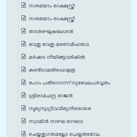
സരമയാം രാക്ഷസ്ത്രീ
സരമയാം രാക്ഷസ്ത്രീ
തദനുരഘുകുലേശൻ
ഭവതു ഭവതു മരണമിഹതവ
മർക്കട നീയിങ്ങുവരികിൽ
കണ്ടിടാമതിപ്പൊളത്ര
രംഗം പതിനൊന്ന് സുബേലപർവ്വതം
ശ്രീരാമചന്ദ്ര രാജൻ
സൂര്യസുഗ്രീവവീര്യനീരരാശേ
സ്വാമിൻ സഘേ രാഘവ
ചെയ്തതുഗതമല്ലോ ചെയ്യരുതേവം