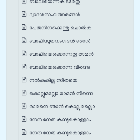
ബാലിയെന്നകീടമേതു
ദ്വാദശസംവത്സരങ്ങൾ
പേരുനിനക്കെന്തു ചൊൽക
ബാലിസൂതനംഗദൻ ഞാൻ
ബാലിയെക്കൊന്നതു രാമൻ
ബാലിയെക്കൊന്ന വീരന്നു
നൽകുകില്ല സീതയെ
കൊല്ലുമല്ലോ രാമൻ നിന്നെ
രാമനെ ഞാൻ കൊല്ലുമല്ലൊ
നേരു നേരു കണ്ടുകൊള്ളാം
നേരു നേരു കണ്ടുകൊള്ളാം