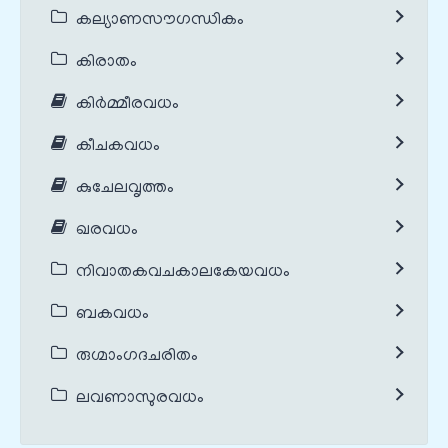
കല്യാണസൗഗന്ധികം
കിരാതം
കിർമ്മീരവധം
കീചകവധം
കുചേലവൃത്തം
ഖരവധം
നിവാതകവചകാലകേയവധം
ബകവധം
രുഗ്മാംഗദചരിതം
ലവണാസുരവധം