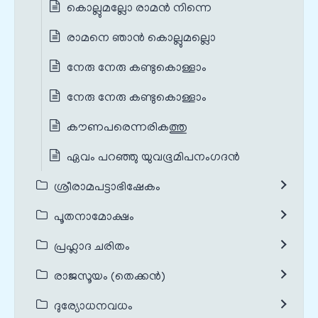
കൊല്ലുമല്ലോ രാമൻ നിന്നെ
രാമനെ ഞാൻ കൊല്ലുമല്ലൊ
നേരു നേരു കണ്ടുകൊള്ളാം
നേരു നേരു കണ്ടുകൊള്ളാം
കൗണപരെന്നരികത്തു
ഏവം പറഞ്ഞു യുവഭൂമിപനംഗദൻ
ശ്രീരാമപട്ടാഭിഷേകം
പൂതനാമോക്ഷം
പ്രഹ്ലാദ ചരിതം
രാജസൂയം (തെക്കൻ)
ദുര്യോധനവധം