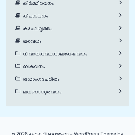
കിർമ്മീരവധം
കീചകവധം
കുചേലവൃത്തം
ഖരവധം
നിവാതകവചകാലകേയവധം
ബകവധം
രുഗ്മാംഗദചരിതം
ലവണാസുരവധം
© 2026 കഥകളി ഇൻഫോ - WordPress Theme by