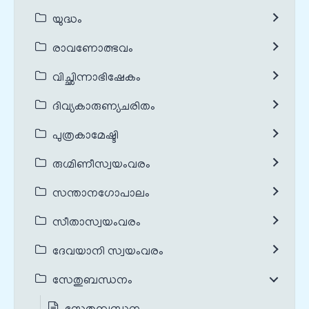
യുദ്ധം
രാവണോത്ഭവം
വിച്ഛിന്നാഭിഷേകം
ദിവ്യകാരുണ്യചരിതം
പുത്രകാമേഷ്ടി
രുഗ്മിണീസ്വയംവരം
സന്താനഗോപാലം
സീതാസ്വയംവരം
ദേവയാനി സ്വയംവരം
സേതുബന്ധനം