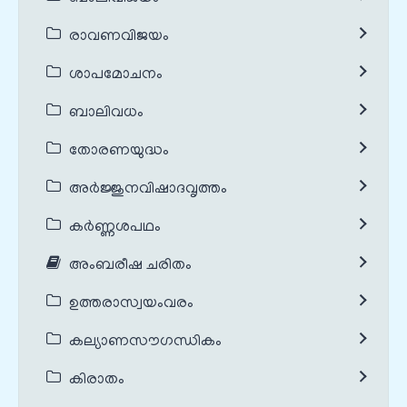
രാവണവിജയം
ശാപമോചനം
ബാലിവധം
തോരണയുദ്ധം
അർജ്ജുനവിഷാദവൃത്തം
കർണ്ണശപഥം
അംബരീഷ ചരിതം
ഉത്തരാസ്വയംവരം
കല്യാണസൗഗന്ധികം
കിരാതം