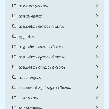
നരകാസുരവധം
നിഴൽക്കുത്ത്
നളചരിതം ഒന്നാം ദിവസം
കൃഷ്ണലീല
നളചരിതം രണ്ടാം ദിവസം
നളചരിതം മൂന്നാം ദിവസം
നളചരിതം നാലാം ദിവസം
ബാണയുദ്ധം
കാർത്തവീര്യാർജ്ജുന വിജയം
കംസവധം
ബാലിവിജയം