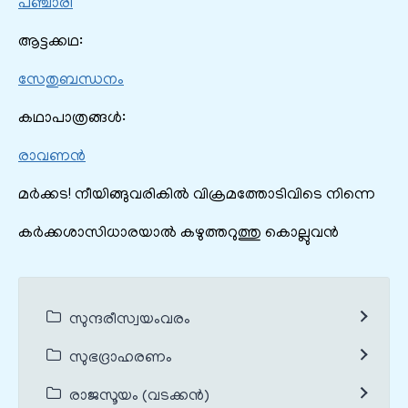
പഞ്ചാരി
ആട്ടക്കഥ:
സേതുബന്ധനം
കഥാപാത്രങ്ങൾ:
രാവണന്‍
മർക്കട! നീയിങ്ങുവരികിൽ വിക്രമത്തോടിവിടെ നിന്നെ
കർക്കശാസിധാരയാൽ കഴുത്തറുത്തു കൊല്ലുവൻ
സുന്ദരീസ്വയംവരം
സുഭദ്രാഹരണം
രാജസൂയം (വടക്കൻ)