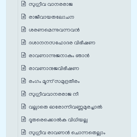
സുഗ്രീവ വാനരരാജ
രാജീവായതലോചന
ശരണമെന്നുവന്നവൻ
ദശാനനസഹോദര വിഭീഷണ
രാവണാന്നുജനാകും ഞാൻ
രാവണാനുജവിഭീഷണ
രംഗം മൂന്ന് സമുദ്രതീരം
സുഗ്രീവവാനരരാജ നീ
വല്ലാതെ ഓരോന്നിവണ്ണമുരച്ചാൽ
ദൂതരെക്കൊൽക വിധിയല്ല
സുഗ്രീവ രാവണൻ ചൊന്നതെല്ലാം