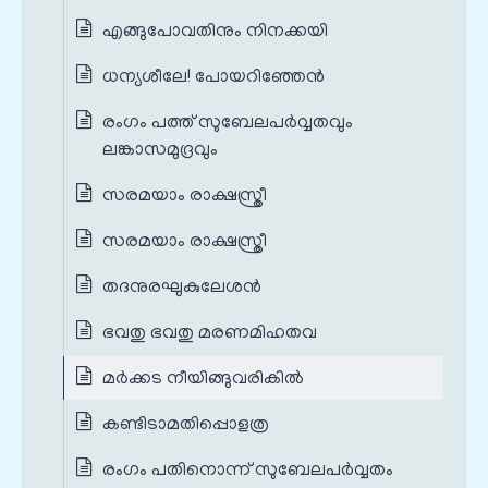
എങ്ങുപോവതിനും നിനക്കയി
ധന്യശീലേ! പോയറിഞ്ഞേൻ
രംഗം പത്ത് സുബേലപർവ്വതവും
ലങ്കാസമുദ്രവും
സരമയാം രാക്ഷസ്ത്രീ
സരമയാം രാക്ഷസ്ത്രീ
തദനുരഘുകുലേശൻ
ഭവതു ഭവതു മരണമിഹതവ
മർക്കട നീയിങ്ങുവരികിൽ
കണ്ടിടാമതിപ്പൊളത്ര
രംഗം പതിനൊന്ന് സുബേലപർവ്വതം