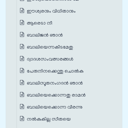
ഈശ്വരനും വിധിതാനും
ആരെടാ നീ
ബാലിജൻ ഞാൻ
ബാലിയെന്നകീടമേതു
ദ്വാദശസംവത്സരങ്ങൾ
പേരുനിനക്കെന്തു ചൊൽക
ബാലിസൂതനംഗദൻ ഞാൻ
ബാലിയെക്കൊന്നതു രാമൻ
ബാലിയെക്കൊന്ന വീരന്നു
നൽകുകില്ല സീതയെ