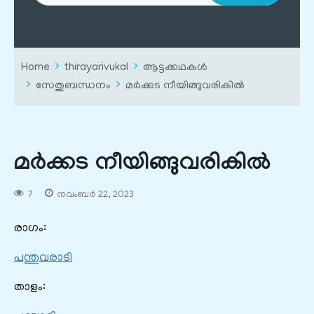
Home
thirayarivukal
ആട്ടക്കഥകൾ
സേതുബന്ധനം
മർക്കട നീയിങ്ങുവരികിൽ
മർക്കട നീയിങ്ങുവരികിൽ
7
നവംബർ 22, 2023
രാഗം:
പന്തുവരാടി
താളം: