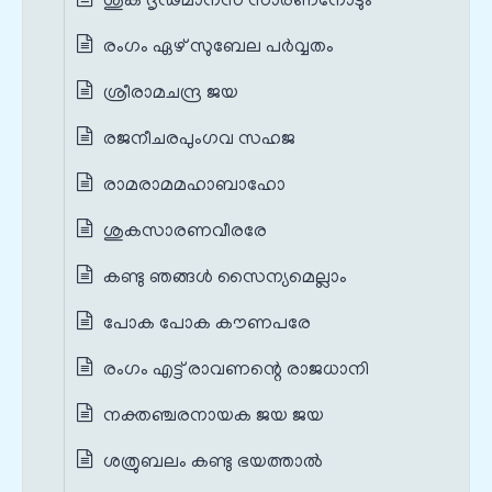
ശുക ദൃഢമാനസ സാരണനോടും
രംഗം ഏഴ് സുബേല പർവ്വതം
ശ്രീരാമചന്ദ്ര ജയ
രജനീചരപുംഗവ സഹജ
രാമരാമമഹാബാഹോ
ശുകസാരണവീരരേ
കണ്ടു ഞങ്ങൾ സൈന്യമെല്ലാം
പോക പോക കൗണപരേ
രംഗം എട്ട് രാവണന്റെ രാജധാനി
നക്തഞ്ചരനായക ജയ ജയ
ശത്രുബലം കണ്ടു ഭയത്താൽ