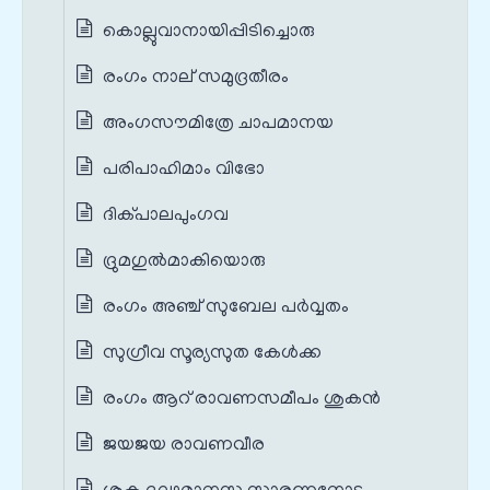
കൊല്ലുവാനായിപ്പിടിച്ചൊരു
രംഗം നാല് സമുദ്രതീരം
അംഗസൗമിത്രേ ചാപമാനയ
പരിപാഹിമാം വിഭോ
ദിക്പാലപുംഗവ
ദ്രുമഗുൽമാകിയൊരു
രംഗം അഞ്ച് സുബേല പർവ്വതം
സുഗ്രീവ സൂര്യസുത കേൾക്ക
രംഗം ആറ് രാവണസമീപം ശുകൻ
ജയജയ രാവണവീര