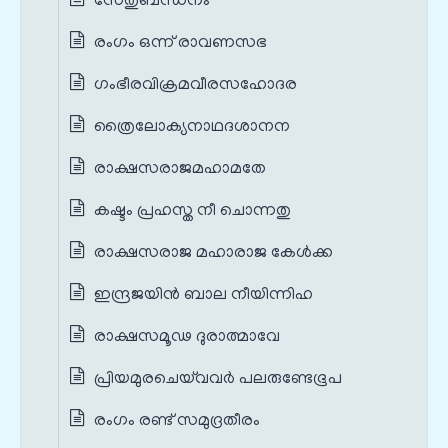
സേതുബന്ധനം
രംഗം ഒന്ന് രാവണസഭ
ഗംഭീരവിക്രമവീരസഹോദര
ത്രൈലോക്യനാഥദശാനന
രാക്ഷസരാജമഹാമതേ
കഷ്ടം പ്രഹസ്ത നീ ചൊന്നതു
രാക്ഷസരാജ മഹാരാജ കേൾക്ക
ഇന്ദ്രജയിൻ ബാല നീയിന്നിഹ
രാക്ഷസമൂഢ ദുരാത്മാവേ
പ്രിയമുരചെയ്‌വവർ പലരുണ്ടേഭൂപ
രംഗം രണ്ട് സമുദ്രതീരം