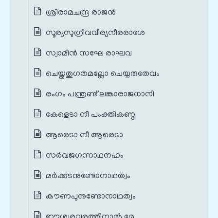
ശ്രീരാമചന്ദ്ര രാജൻ
സൂര്യസുഗ്രീവവീര്യനീരരാശേ
സ്വാമിൻ സഘേ രാഘവ
ചെയ്തതുഗതമല്ലോ ചെയ്യരുതേവം
രംഗം പന്ത്രണ്ട് ലങ്കാരാജധാനി
കേളെടാ നീ പംക്തികണ്ഠ
ആരെടാ നീ ആരെടാ
സർവജഗന്നാഥനഹം
മർക്കടനുണ്ടോനാഥത്വം
കൗണപുനുണ്ടോനാഥത്വം
ഈശ്വരവരത്തിനാൽ മേ