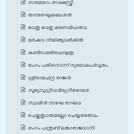
സരമയാം രാക്ഷസ്ത്രീ
തദനുരഘുകുലേശൻ
ഭവതു ഭവതു മരണമിഹതവ
മർക്കട നീയിങ്ങുവരികിൽ
കണ്ടിടാമതിപ്പൊളത്ര
രംഗം പതിനൊന്ന് സുബേലപർവ്വതം
ശ്രീരാമചന്ദ്ര രാജൻ
സൂര്യസുഗ്രീവവീര്യനീരരാശേ
സ്വാമിൻ സഘേ രാഘവ
ചെയ്തതുഗതമല്ലോ ചെയ്യരുതേവം
രംഗം പന്ത്രണ്ട് ലങ്കാരാജധാനി