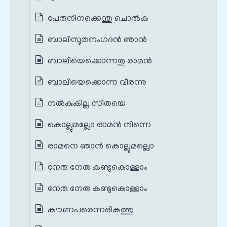
പേരുനിനക്കെന്തു ചൊൽക
ബാലിസൂതനംഗദൻ ഞാൻ
ബാലിയെക്കൊന്നതു രാമൻ
ബാലിയെക്കൊന്ന വീരന്നു
നൽകുകില്ല സീതയെ
കൊല്ലുമല്ലോ രാമൻ നിന്നെ
രാമനെ ഞാൻ കൊല്ലുമല്ലൊ
നേരു നേരു കണ്ടുകൊള്ളാം
നേരു നേരു കണ്ടുകൊള്ളാം
കൗണപരെന്നരികത്തു