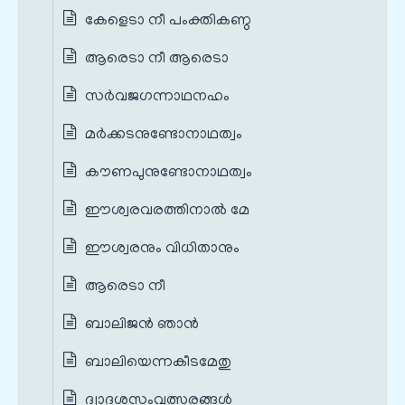
കേളെടാ നീ പംക്തികണ്ഠ
ആരെടാ നീ ആരെടാ
സർവജഗന്നാഥനഹം
മർക്കടനുണ്ടോനാഥത്വം
കൗണപുനുണ്ടോനാഥത്വം
ഈശ്വരവരത്തിനാൽ മേ
ഈശ്വരനും വിധിതാനും
ആരെടാ നീ
ബാലിജൻ ഞാൻ
ബാലിയെന്നകീടമേതു
ദ്വാദശസംവത്സരങ്ങൾ