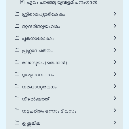
ഏവം പറഞ്ഞു യുവഭൂമിപനംഗദൻ
ശ്രീരാമപട്ടാഭിഷേകം
സുന്ദരീസ്വയംവരം
പൂതനാമോക്ഷം
പ്രഹ്ലാദ ചരിതം
രാജസൂയം (തെക്കൻ)
ദുര്യോധനവധം
നരകാസുരവധം
നിഴൽക്കുത്ത്
നളചരിതം ഒന്നാം ദിവസം
കൃഷ്ണലീല