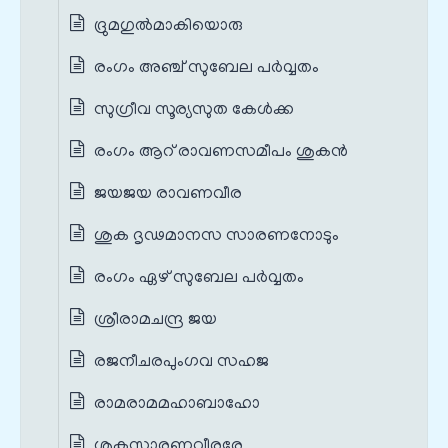
ദ്രുമഗുൽമാകിയൊരു
രംഗം അഞ്ച് സുബേല പർവ്വതം
സുഗ്രീവ സൂര്യസുത കേൾക്ക
രംഗം ആറ് രാവണസമീപം ശുകൻ
ജയജയ രാവണവീര
ശുക ദൃഢമാനസ സാരണനോടും
രംഗം ഏഴ് സുബേല പർവ്വതം
ശ്രീരാമചന്ദ്ര ജയ
രജനീചരപുംഗവ സഹജ
രാമരാമമഹാബാഹോ
ശുകസാരണവീരരേ