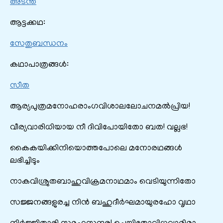
അടന്ത
ആട്ടക്കഥ:
സേതുബന്ധനം
കഥാപാത്രങ്ങൾ:
സീത
ആര്യപുത്രമനോഹരാംഗവിശാലലോചനമൽപ്രിയ!
വീര്യവാരിധിയായ നീ ദിവിപോയിതോ ബത! വല്ലഭ!
കൈകയിക്കിനിയൊത്തപോലെ മനോരഥങ്ങൾ
ലഭിച്ചിടും
നാകവിശ്രുതബാഹുവിക്രമനാഥമാം വെടിയുന്നിതോ
സജ്ജനങ്ങളുരച്ച നിൻ ബഹുദീർഘമായുരഹോ വൃഥാ