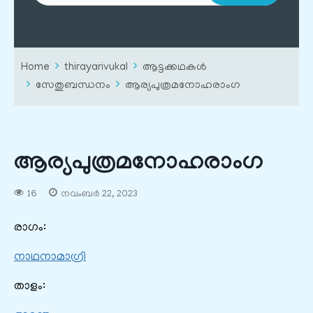
Home
thirayarivukal
ആട്ടക്കഥകൾ
സേതുബന്ധനം
ആര്യപുത്രമനോഹരാംഗ
ആര്യപുത്രമനോഹരാംഗ
16
നവംബർ 22, 2023
രാഗം:
നാഥനാമാഗ്രി
താളം: