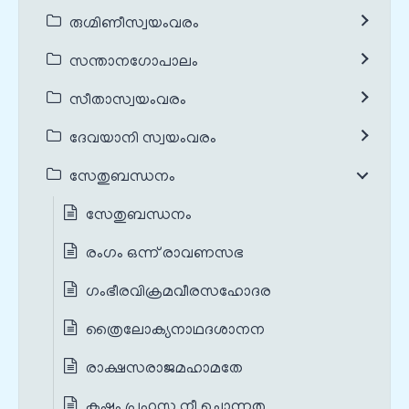
രുഗ്മിണീസ്വയംവരം
സന്താനഗോപാലം
സീതാസ്വയംവരം
ദേവയാനി സ്വയംവരം
സേതുബന്ധനം
സേതുബന്ധനം
രംഗം ഒന്ന് രാവണസഭ
ഗംഭീരവിക്രമവീരസഹോദര
ത്രൈലോക്യനാഥദശാനന
രാക്ഷസരാജമഹാമതേ
കഷ്ടം പ്രഹസ്ത നീ ചൊന്നതു