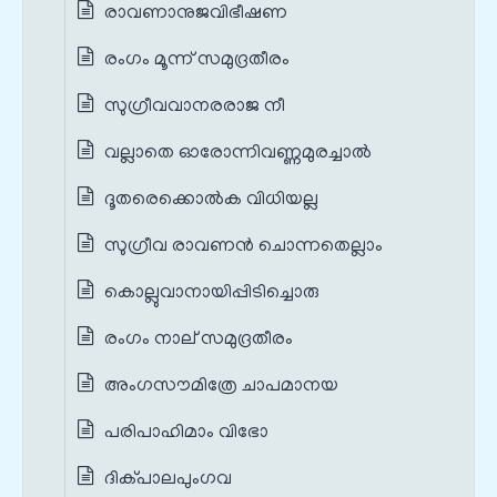
രാവണാനുജവിഭീഷണ
രംഗം മൂന്ന് സമുദ്രതീരം
സുഗ്രീവവാനരരാജ നീ
വല്ലാതെ ഓരോന്നിവണ്ണമുരച്ചാൽ
ദൂതരെക്കൊൽക വിധിയല്ല
സുഗ്രീവ രാവണൻ ചൊന്നതെല്ലാം
കൊല്ലുവാനായിപ്പിടിച്ചൊരു
രംഗം നാല് സമുദ്രതീരം
അംഗസൗമിത്രേ ചാപമാനയ
പരിപാഹിമാം വിഭോ
ദിക്പാലപുംഗവ