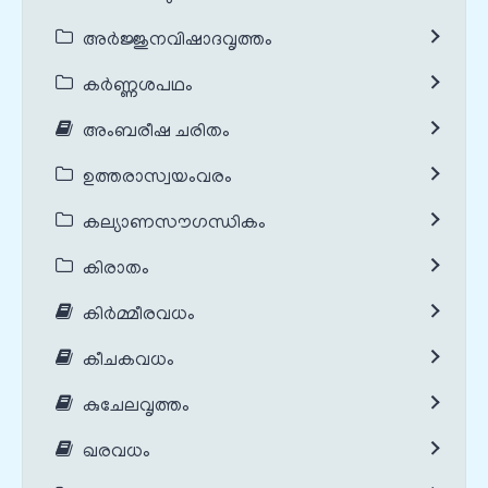
അർജ്ജുനവിഷാദവൃത്തം
കർണ്ണശപഥം
അംബരീഷ ചരിതം
ഉത്തരാസ്വയംവരം
കല്യാണസൗഗന്ധികം
കിരാതം
കിർമ്മീരവധം
കീചകവധം
കുചേലവൃത്തം
ഖരവധം