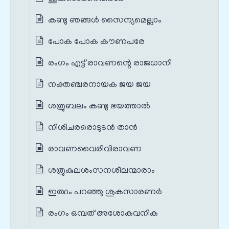
കണ്ടു ഞങ്ങൾ സൈന്യമെല്ലാം
പോക പോക കൗണപരേ
രംഗം എട്ട് രാവണന്റെ രാജധാനി
നക്തഞ്ചരനായക ജയ ജയ
ശത്രുബലം കണ്ടു ഭയത്താൽ
നിശിചരരൊടുടൻ താൻ
രാവണവൈരിവിരാവണ
ശത്രുകുലശംസനശീലന്മാരാം
ഇത്ഥം പറഞ്ഞു ശുകസാരണർ
രംഗം ഒമ്പത് അശോകവനിക