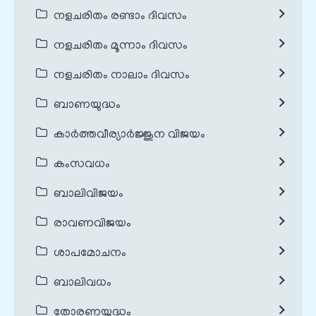
നളചരിതം രണ്ടാം ദിവസം
നളചരിതം മൂന്നാം ദിവസം
നളചരിതം നാലാം ദിവസം
ബാണയുദ്ധം
കാർത്തവീര്യാർജ്ജുന വിജയം
കംസവധം
ബാലിവിജയം
രാവണവിജയം
ശാപമോചനം
ബാലിവധം
തോരണയുദ്ധം