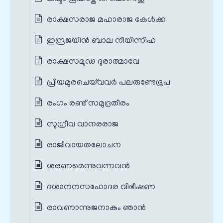
രാക്ഷസരാജ മഹാരാജ കേൾക്ക
ഇന്ദ്രജയിൻ ബാല നീയിന്നിഹ
രാക്ഷസമൂഢ ദുരാത്മാവേ
പ്രിയമുരചെയ്‌വവർ പലരുണ്ടേഭൂപ
രംഗം രണ്ട് സമുദ്രതീരം
സുഗ്രീവ വാനരരാജ
രാജീവായതലോചന
ശരണമെന്നുവന്നവൻ
ദശാനനസഹോദര വിഭീഷണ
രാവണാന്നുജനാകും ഞാൻ