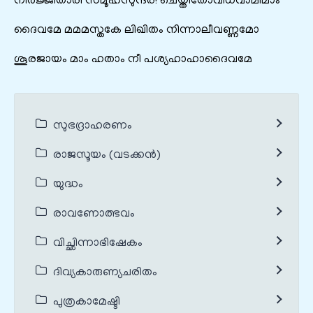
നിർജ്ജിതാരി സമൂഹസുന്ദര! ചെയ്തിതോവിധവാമിമാം
ദൈവമേ മമമസ്തകേ ലിഖിതം നിന്നാലീവണ്ണമോ
ശൂരജായം മാം ഹതാം നീ പശ്യഹാഹാദൈവമേ
സുഭദ്രാഹരണം
രാജസൂയം (വടക്കൻ)
യുദ്ധം
രാവണോത്ഭവം
വിച്ഛിന്നാഭിഷേകം
ദിവ്യകാരുണ്യചരിതം
പുത്രകാമേഷ്ടി