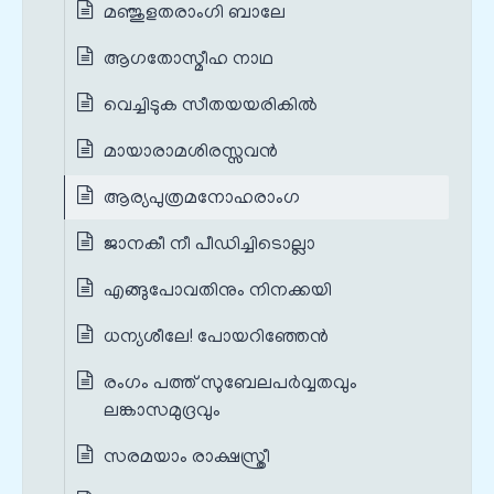
മഞ്ജുളതരാംഗി ബാലേ
ആഗതോസ്മീഹ നാഥ
വെച്ചിടുക സീതയയരികിൽ
മായാരാമശിരസ്സവൻ
ആര്യപുത്രമനോഹരാംഗ
ജാനകീ നീ പീഡിച്ചിടൊല്ലാ
എങ്ങുപോവതിനും നിനക്കയി
ധന്യശീലേ! പോയറിഞ്ഞേൻ
രംഗം പത്ത് സുബേലപർവ്വതവും
ലങ്കാസമുദ്രവും
സരമയാം രാക്ഷസ്ത്രീ