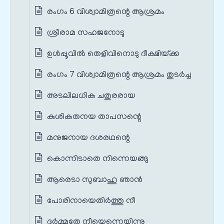
രംഗം 6 വിശ്വാമിത്രന്റെ ആശ്രമം
ശ്രീരാമ സഹജനോടു
ഉള്‍പ്പൂവില്‍ തെളിവിനൊടു ദീക്ഷിയ്‌ക്ക
രംഗം 7 വിശ്വാമിത്രന്റെ ആശ്രമം തുടർച്ച
അടലിലധിക ചതുരരായ
കുശികതനയ താപസന്റെ
മനുജനായ ദശരഥന്റെ
കൊന്നിടാതെ നിന്നെയങ്ങു
ആരെടാ സുബാഹു ഞാന്‍
പോരിനായെതിര്‍ത്തു നീ
ദുര്‍മ്മതേ നീയെന്നെയിന്നു