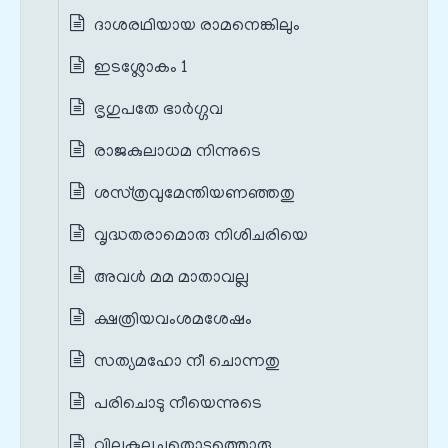
ദാശരഥിയായ രാമനെങ്കിലും
ഇടശ്ലോകം 1
ഭൃഗുപതേ ഭാര്‍ഗ്ഗവ
രാജകുലാധമ നിന്നുടെ
ശസ്‌ത്രവുമേന്തിയണഞ്ഞതു
വൃദ്ധതരാമൊരു നിശിചരിയെ
അവള്‍ മമ മാതാവല്ല
ക്ഷത്രിയവംശമശേഷം
സത്യമഹോ നീ ചൊന്നതു
പരിചൊടു നീയെന്നുടെ
വില്ലുകുലച്ചുതൊടുത്തൊരു