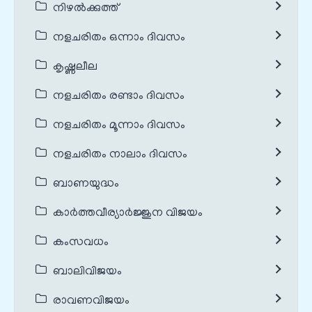
നിഴൽക്കുത്ത്
നളചരിതം ഒന്നാം ദിവസം
കൃഷ്ണലീല
നളചരിതം രണ്ടാം ദിവസം
നളചരിതം മൂന്നാം ദിവസം
നളചരിതം നാലാം ദിവസം
ബാണയുദ്ധം
കാർത്തവീര്യാർജ്ജുന വിജയം
കംസവധം
ബാലിവിജയം
രാവണവിജയം