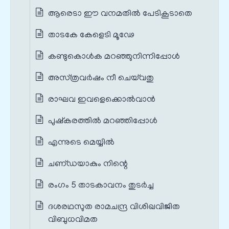
ആരെടാ ഈ വനമതില്‍ പേടികൂടാതെ
താടകേ കേളെടി മൂഢേ
കണ്ടുകൊള്‍ക മറഞ്ഞുനിന്നിപ്പോള്‍
അസ്‌ത്രവര്‍ഷം നീ ചെയ്‌വതു
രാഘവ ഇവളെക്കൊല്‍വാന്‍
പുഷ്‌കരത്തില്‍ മറഞ്ഞിപ്പോള്‍
എന്നുടെ മെയ്യില്‍
ചണ്‌ഡയാകും നിന്റെ
രംഗം 5 താടകാവനം തുടർച്ച
ദശരഥസുത രാമചന്ദ്ര വിശിഖവിജിത
വിബുധവിമത