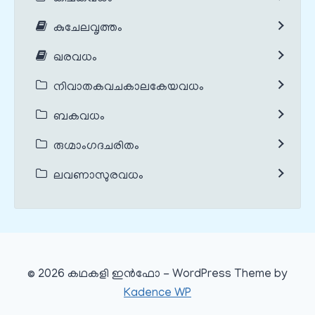
കുചേലവൃത്തം
ഖരവധം
നിവാതകവചകാലകേയവധം
ബകവധം
രുഗ്മാംഗദചരിതം
ലവണാസുരവധം
© 2026 കഥകളി ഇൻഫോ - WordPress Theme by
Kadence WP