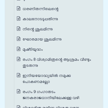
ധരണിതന്നിലെന്റെ
കാലനോടടുപ്പതിന്നു
നിന്റെ ശൂലമിന്നു
ഘോരമായ ശൂലമിന്നു
മുഷ്‌ടിയുദ്ധം
രംഗം 8 വിശ്വാമിത്രന്റെ ആശ്രമം വീണ്ടും
തുടരുന്നു
ഇനിയയോദ്ധ്യയില്‍ നമുക്കു
പോകണമല്ലോ
രംഗം 9 ഗംഗാതടം
ജനകരാജധാനിയിലേക്കുള്ള വഴി