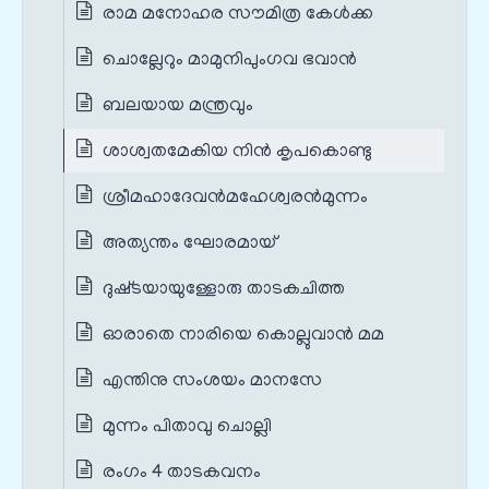
രാമ മനോഹര സൗമിത്ര കേള്‍ക്ക
ചൊല്ലേറും മാമുനിപുംഗവ ഭവാന്‍
ബലയായ മന്ത്രവും
ശാശ്വതമേകിയ നിന്‍ കൃപകൊണ്ടു
ശ്രീമഹാദേവന്‍മഹേശ്വരന്‍മുന്നം
അത്യന്തം ഘോരമായ്‌
ദുഷ്‌ടയായുള്ളോരു താടകചിത്ത
ഓരാതെ നാരിയെ കൊല്ലുവാന്‍ മമ
എന്തിനു സംശയം മാനസേ
മുന്നം പിതാവു ചൊല്ലി
രംഗം 4 താടകവനം