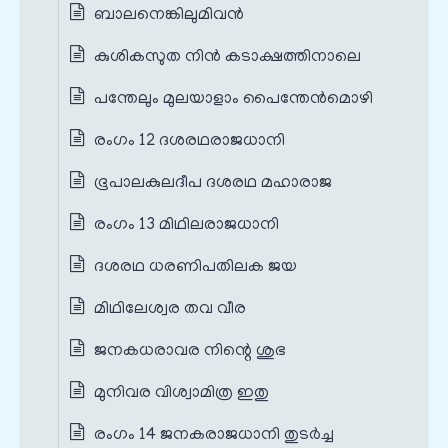
ബാലനെങ്കിലുമിവന്‍
കുശികസുത നിന്‍ കടാക്ഷത്തിനാലെ
പന്തേലും മുലയാളാം പൈന്തേന്‍മൊഴി
രംഗം 12 ദശരഥരാജധാനി
ഭൂപാലകുലദീപ ദശരഥ മഹാരാജ
രംഗം 13 മിഥിലരാജധാനി
ദശരഥ ധരണിപതിലക ജയ
മിഥിലേശ്വര തവ വീര
ജനകധരാവര നിന്റെ ശുഭ
മുനിവര വിശ്വാമിത്ര ഇതു
രംഗം 14 ജനകരാജധാനി തുടർച്ച