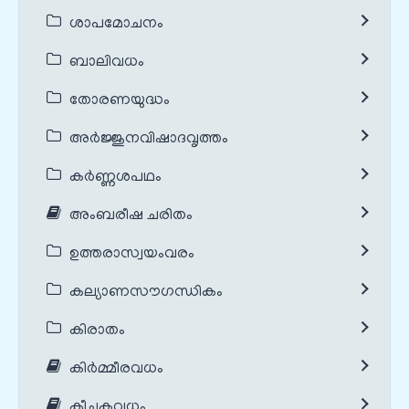
ശാപമോചനം
ബാലിവധം
തോരണയുദ്ധം
അർജ്ജുനവിഷാദവൃത്തം
കർണ്ണശപഥം
അംബരീഷ ചരിതം
ഉത്തരാസ്വയംവരം
കല്യാണസൗഗന്ധികം
കിരാതം
കിർമ്മീരവധം
കീചകവധം