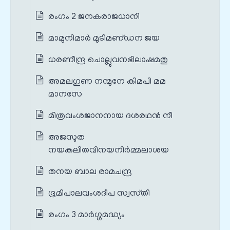
രംഗം 2 ജനകരാജധാനി
മാമുനിമാര്‍ മുടിമണ്‌ഡന ജയ
ധരണീന്ദ്ര ചൊല്ലുവനഭിലാഷമതു
അമലഗുണ നന്മുനേ കിമപി മമ
മാനസേ
മിത്രവംശജാനനായ ദശരഥന്‍ നീ
അജസുത
നയകലിതവിനയനിര്‍മ്മലാശയ
തനയ ബാല രാമചന്ദ്ര
ഭൂമിപാലവംശദീപ സ്വസ്‌തി
രംഗം 3 മാർഗ്ഗമദ്ധ്യം