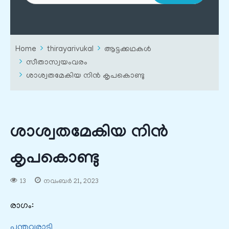
Home
thirayarivukal
ആട്ടക്കഥകൾ
സീതാസ്വയംവരം
ശാശ്വതമേകിയ നിന്‍ കൃപകൊണ്ടു
ശാശ്വതമേകിയ നിന്‍
കൃപകൊണ്ടു
13
നവംബർ 21, 2023
രാഗം:
പന്തുവരാടി