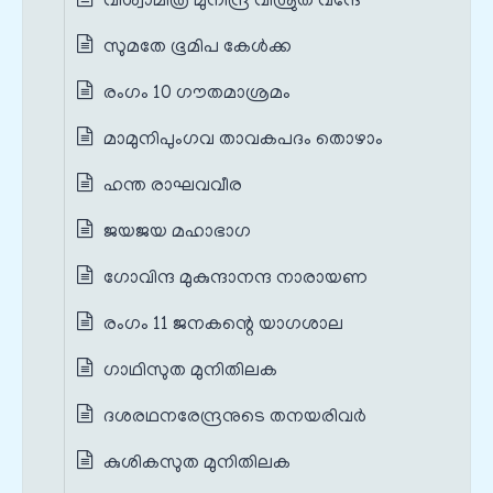
വിശ്വാമിത്ര മുനീന്ദ്ര വിശ്രുത വന്ദേ
സുമതേ ഭൂമിപ കേള്‍ക്ക
രംഗം 10 ഗൗതമാശ്രമം
മാമുനിപുംഗവ താവകപദം തൊഴാം
ഹന്ത രാഘവവീര
ജയജയ മഹാഭാഗ
ഗോവിന്ദ മുകുന്ദാനന്ദ നാരായണ
രംഗം 11 ജനകന്റെ യാഗശാല
ഗാഥിസുത മുനിതിലക
ദശരഥനരേന്ദ്രനുടെ തനയരിവര്‍
കുശികസുത മുനിതിലക