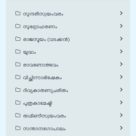
സുന്ദരീസ്വയംവരം
സുഭദ്രാഹരണം
രാജസൂയം (വടക്കൻ)
യുദ്ധം
രാവണോത്ഭവം
വിച്ഛിന്നാഭിഷേകം
ദിവ്യകാരുണ്യചരിതം
പുത്രകാമേഷ്ടി
രുഗ്മിണീസ്വയംവരം
സന്താനഗോപാലം