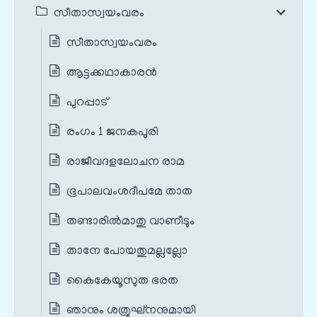
സീതാസ്വയംവരം
സീതാസ്വയംവരം
ആട്ടക്കഥാകാരൻ
പുറപ്പാട്
രംഗം 1 ജനകപുരി
രാജീവദളലോചന രാമ
ഭൂപാലവംശദീപമേ താത
തണ്ടാരില്‍മാതു വാണീടും
താനേ പോയതുമല്ലല്ലോ
കൈകേയൂസുത ഭരത
ഞാനും ശത്രുഘ്‌നനുമായി