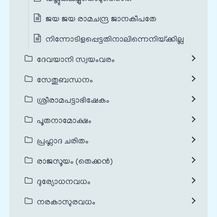
ജയ ജയ രാമചന്ദ്ര ജാനകീപതേ
നിന്നോടിളപ്പെട്ടതിനാലിന്നെനിയ്‌ക്കില്ല
ദേവയാനി സ്വയംവരം
സേതുബന്ധനം
ശ്രീരാമപട്ടാഭിഷേകം
പൂതനാമോക്ഷം
പ്രഹ്ലാദ ചരിതം
രാജസൂയം (തെക്കൻ)
ദുര്യോധനവധം
നരകാസുരവധം