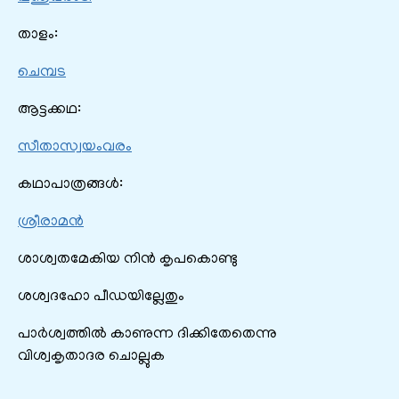
താളം:
ചെമ്പട
ആട്ടക്കഥ:
സീതാസ്വയംവരം
കഥാപാത്രങ്ങൾ:
ശ്രീരാമൻ
ശാശ്വതമേകിയ നിന്‍ കൃപകൊണ്ടു
ശശ്വദഹോ പീഡയില്ലേതും
പാര്‍ശ്വത്തില്‍ കാണുന്ന ദിക്കിതേതെന്നു
വിശ്വകൃതാദര ചൊല്ലുക