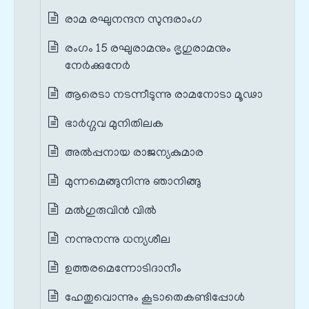
രാമ രഘുനന്ദന സുന്ദരാംഗ
രംഗം 15 രഘുരാമനും ഭൃഗുരാമനും
നേർക്കുനേർ
ആരെടാ നടന്നീടുന്നു രാമനോടാ മൂഢാ
ഭാര്‍ഗ്ഗവ മുനിതിലക
അൽപ്പനായ രാജന്യകുമാര
മുന്നമെങ്ങുനിന്നു ഞാനിങ്ങു
മല്‍ഗുരുവിന്‍ വില്‍
നന്നുനന്നു ധന്യശീല
ഉത്തരമെന്നോടിദാനീം
ഹേതുവൊന്നും കൂടാതെകണ്ടിപ്പോള്‍