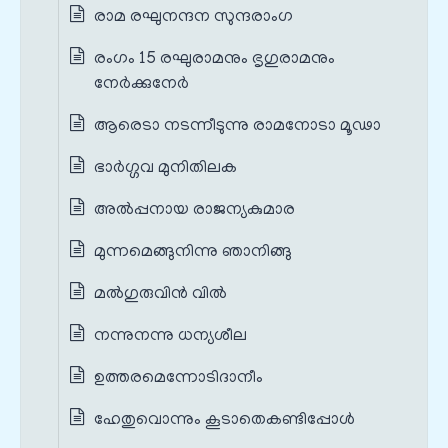
രാമ രഘുനന്ദന സുന്ദരാംഗ
രംഗം 15 രഘുരാമനും ഭൃഗുരാമനും
നേർക്കുനേർ
ആരെടാ നടന്നീടുന്നു രാമനോടാ മൂഢാ
ഭാര്‍ഗ്ഗവ മുനിതിലക
അൽപ്പനായ രാജന്യകുമാര
മുന്നമെങ്ങുനിന്നു ഞാനിങ്ങു
മല്‍ഗുരുവിന്‍ വില്‍
നന്നുനന്നു ധന്യശീല
ഉത്തരമെന്നോടിദാനീം
ഹേതുവൊന്നും കൂടാതെകണ്ടിപ്പോള്‍