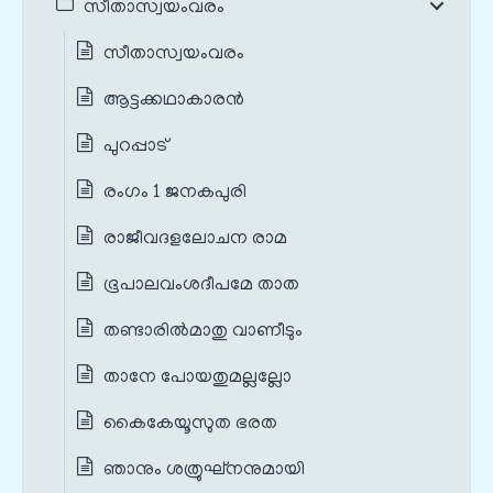
സീതാസ്വയംവരം
സീതാസ്വയംവരം
ആട്ടക്കഥാകാരൻ
പുറപ്പാട്
രംഗം 1 ജനകപുരി
രാജീവദളലോചന രാമ
ഭൂപാലവംശദീപമേ താത
തണ്ടാരില്‍മാതു വാണീടും
താനേ പോയതുമല്ലല്ലോ
കൈകേയൂസുത ഭരത
ഞാനും ശത്രുഘ്‌നനുമായി