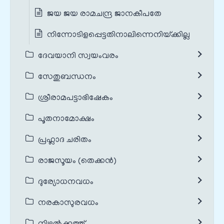
ജയ ജയ രാമചന്ദ്ര ജാനകീപതേ
നിന്നോടിളപ്പെട്ടതിനാലിന്നെനിയ്‌ക്കില്ല
ദേവയാനി സ്വയംവരം
സേതുബന്ധനം
ശ്രീരാമപട്ടാഭിഷേകം
പൂതനാമോക്ഷം
പ്രഹ്ലാദ ചരിതം
രാജസൂയം (തെക്കൻ)
ദുര്യോധനവധം
നരകാസുരവധം