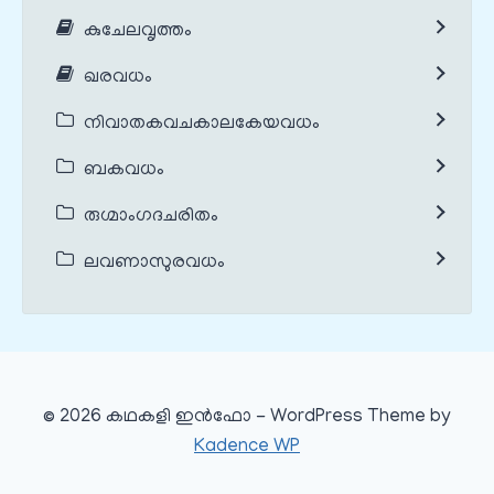
കുചേലവൃത്തം
ഖരവധം
നിവാതകവചകാലകേയവധം
ബകവധം
രുഗ്മാംഗദചരിതം
ലവണാസുരവധം
© 2026 കഥകളി ഇൻഫോ - WordPress Theme by
Kadence WP