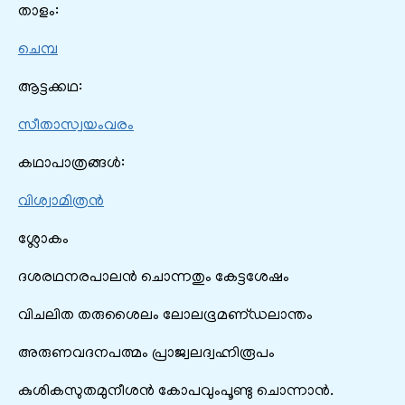
താളം:
ചെമ്പ
ആട്ടക്കഥ:
സീതാസ്വയംവരം
കഥാപാത്രങ്ങൾ:
വിശ്വാമിത്രൻ
ശ്ലോകം
ദശരഥനരപാലന്‍ ചൊന്നതും കേട്ടശേഷം
വിചലിത തരുശൈലം ലോലഭൂമണ്‌ഡലാന്തം
അരുണവദനപത്മം പ്രാജ്വലദ്വഹ്നിരൂപം
കുശികസുതമുനീശൻ കോപവുംപൂണ്ടു ചൊന്നാന്‍.