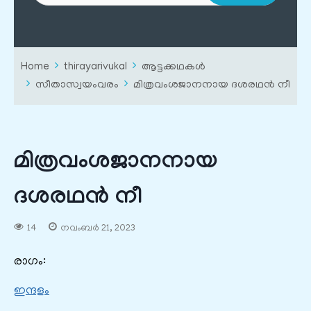
Home
thirayarivukal
ആട്ടക്കഥകൾ
സീതാസ്വയംവരം
മിത്രവംശജാനനായ ദശരഥന്‍ നീ
മിത്രവംശജാനനായ
ദശരഥന്‍ നീ
14
നവംബർ 21, 2023
രാഗം:
ഇന്ദളം