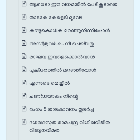
ആരെടാ ഈ വനമതില്‍ പേടികൂടാതെ
താടകേ കേളെടി മൂഢേ
കണ്ടുകൊള്‍ക മറഞ്ഞുനിന്നിപ്പോള്‍
അസ്‌ത്രവര്‍ഷം നീ ചെയ്‌വതു
രാഘവ ഇവളെക്കൊല്‍വാന്‍
പുഷ്‌കരത്തില്‍ മറഞ്ഞിപ്പോള്‍
എന്നുടെ മെയ്യില്‍
ചണ്‌ഡയാകും നിന്റെ
രംഗം 5 താടകാവനം തുടർച്ച
ദശരഥസുത രാമചന്ദ്ര വിശിഖവിജിത
വിബുധവിമത