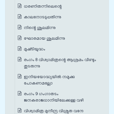
ധരണിതന്നിലെന്റെ
കാലനോടടുപ്പതിന്നു
നിന്റെ ശൂലമിന്നു
ഘോരമായ ശൂലമിന്നു
മുഷ്‌ടിയുദ്ധം
രംഗം 8 വിശ്വാമിത്രന്റെ ആശ്രമം വീണ്ടും
തുടരുന്നു
ഇനിയയോദ്ധ്യയില്‍ നമുക്കു
പോകണമല്ലോ
രംഗം 9 ഗംഗാതടം
ജനകരാജധാനിയിലേക്കുള്ള വഴി
വിശ്വാമിത്ര മുനീന്ദ്ര വിശ്രുത വന്ദേ