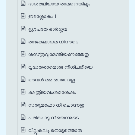
ദാശരഥിയായ രാമനെങ്കിലും
ഇടശ്ലോകം 1
ഭൃഗുപതേ ഭാര്‍ഗ്ഗവ
രാജകുലാധമ നിന്നുടെ
ശസ്‌ത്രവുമേന്തിയണഞ്ഞതു
വൃദ്ധതരാമൊരു നിശിചരിയെ
അവള്‍ മമ മാതാവല്ല
ക്ഷത്രിയവംശമശേഷം
സത്യമഹോ നീ ചൊന്നതു
പരിചൊടു നീയെന്നുടെ
വില്ലുകുലച്ചുതൊടുത്തൊരു