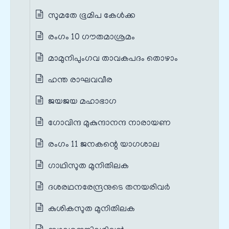
സുമതേ ഭൂമിപ കേള്‍ക്ക
രംഗം 10 ഗൗതമാശ്രമം
മാമുനിപുംഗവ താവകപദം തൊഴാം
ഹന്ത രാഘവവീര
ജയജയ മഹാഭാഗ
ഗോവിന്ദ മുകുന്ദാനന്ദ നാരായണ
രംഗം 11 ജനകന്റെ യാഗശാല
ഗാഥിസുത മുനിതിലക
ദശരഥനരേന്ദ്രനുടെ തനയരിവര്‍
കുശികസുത മുനിതിലക