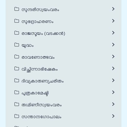
സുന്ദരീസ്വയംവരം
സുഭദ്രാഹരണം
രാജസൂയം (വടക്കൻ)
യുദ്ധം
രാവണോത്ഭവം
വിച്ഛിന്നാഭിഷേകം
ദിവ്യകാരുണ്യചരിതം
പുത്രകാമേഷ്ടി
രുഗ്മിണീസ്വയംവരം
സന്താനഗോപാലം