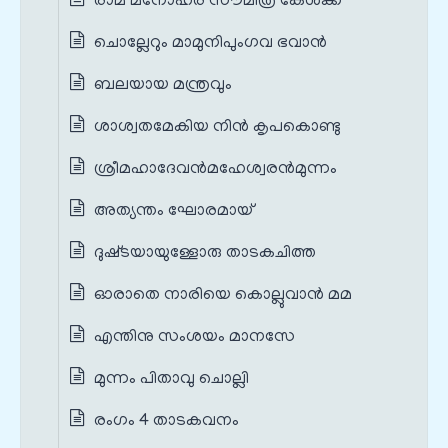
രാമ മനോഹര സൗമിത്ര കേള്‍ക്ക
ചൊല്ലേറും മാമുനിപുംഗവ ഭവാന്‍
ബലയായ മന്ത്രവും
ശാശ്വതമേകിയ നിന്‍ കൃപകൊണ്ടു
ശ്രീമഹാദേവന്‍മഹേശ്വരന്‍മുന്നം
അത്യന്തം ഘോരമായ്‌
ദുഷ്‌ടയായുള്ളോരു താടകചിത്ത
ഓരാതെ നാരിയെ കൊല്ലുവാന്‍ മമ
എന്തിനു സംശയം മാനസേ
മുന്നം പിതാവു ചൊല്ലി
രംഗം 4 താടകവനം