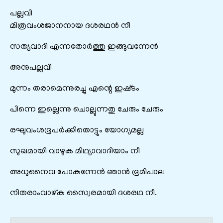
പല്ലവി
മിത്രവംശജാനനായ ദശരഥന്‍ നീ
സത്യവാദി എന്നതോര്‍ത്തു ഇങ്ങുവന്നേന്‍
അനുപല്ലവി
മുന്നം തരാമെന്നുരച്ചു എന്റെ ഇഷ്‌ടം
പിന്നെ ഇല്ലെന്നു ചൊല്ലുന്നതു ചേരും ചേരും
രഘുവംശഭൂപര്‍ക്കിതൊട്ടും യോഗ്യമല്ല
സുഖമായി വാഴുക മിഥ്യാവാദിയാം നീ
അധുനൈവ പോകുന്നേന്‍ ഞാന്‍ ഭൂമിപാല
നിതരാംവാഴ്‌ക സ്വൈരമായി ദശരഥ നീ.