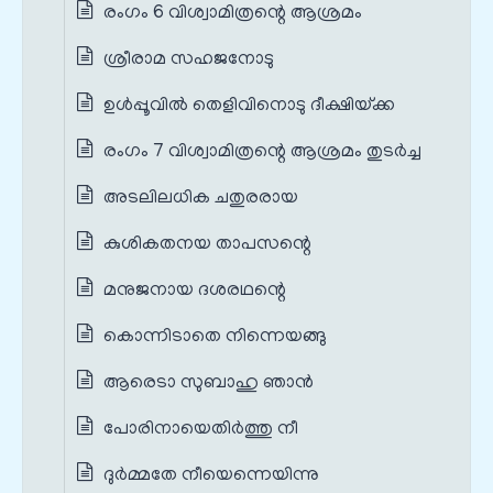
രംഗം 6 വിശ്വാമിത്രന്റെ ആശ്രമം
ശ്രീരാമ സഹജനോടു
ഉള്‍പ്പൂവില്‍ തെളിവിനൊടു ദീക്ഷിയ്‌ക്ക
രംഗം 7 വിശ്വാമിത്രന്റെ ആശ്രമം തുടർച്ച
അടലിലധിക ചതുരരായ
കുശികതനയ താപസന്റെ
മനുജനായ ദശരഥന്റെ
കൊന്നിടാതെ നിന്നെയങ്ങു
ആരെടാ സുബാഹു ഞാന്‍
പോരിനായെതിര്‍ത്തു നീ
ദുര്‍മ്മതേ നീയെന്നെയിന്നു