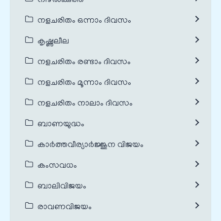
നിഴൽക്കുത്ത്
നളചരിതം ഒന്നാം ദിവസം
കൃഷ്ണലീല
നളചരിതം രണ്ടാം ദിവസം
നളചരിതം മൂന്നാം ദിവസം
നളചരിതം നാലാം ദിവസം
ബാണയുദ്ധം
കാർത്തവീര്യാർജ്ജുന വിജയം
കംസവധം
ബാലിവിജയം
രാവണവിജയം