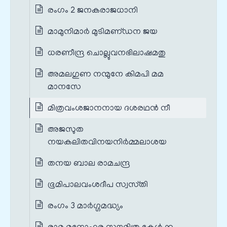
രംഗം 2 ജനകരാജധാനി
മാമുനിമാര്‍ മുടിമണ്‌ഡന ജയ
ധരണീന്ദ്ര ചൊല്ലുവനഭിലാഷമതു
അമലഗുണ നന്മുനേ കിമപി മമ
മാനസേ
മിത്രവംശജാനനായ ദശരഥന്‍ നീ
അജസുത
നയകലിതവിനയനിര്‍മ്മലാശയ
തനയ ബാല രാമചന്ദ്ര
ഭൂമിപാലവംശദീപ സ്വസ്‌തി
രംഗം 3 മാർഗ്ഗമദ്ധ്യം