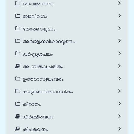
ശാപമോചനം
ബാലിവധം
തോരണയുദ്ധം
അർജ്ജുനവിഷാദവൃത്തം
കർണ്ണശപഥം
അംബരീഷ ചരിതം
ഉത്തരാസ്വയംവരം
കല്യാണസൗഗന്ധികം
കിരാതം
കിർമ്മീരവധം
കീചകവധം