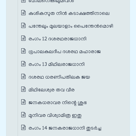
ബാലനെങ്കിലുമിവന്‍
കുശികസുത നിന്‍ കടാക്ഷത്തിനാലെ
പന്തേലും മുലയാളാം പൈന്തേന്‍മൊഴി
രംഗം 12 ദശരഥരാജധാനി
ഭൂപാലകുലദീപ ദശരഥ മഹാരാജ
രംഗം 13 മിഥിലരാജധാനി
ദശരഥ ധരണിപതിലക ജയ
മിഥിലേശ്വര തവ വീര
ജനകധരാവര നിന്റെ ശുഭ
മുനിവര വിശ്വാമിത്ര ഇതു
രംഗം 14 ജനകരാജധാനി തുടർച്ച