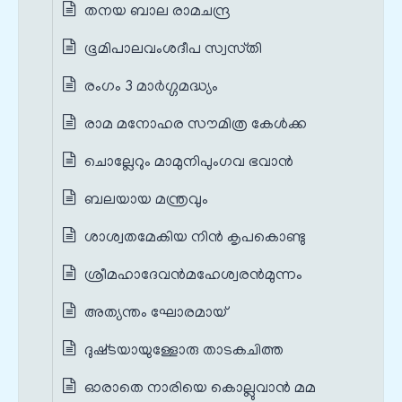
തനയ ബാല രാമചന്ദ്ര
ഭൂമിപാലവംശദീപ സ്വസ്‌തി
രംഗം 3 മാർഗ്ഗമദ്ധ്യം
രാമ മനോഹര സൗമിത്ര കേള്‍ക്ക
ചൊല്ലേറും മാമുനിപുംഗവ ഭവാന്‍
ബലയായ മന്ത്രവും
ശാശ്വതമേകിയ നിന്‍ കൃപകൊണ്ടു
ശ്രീമഹാദേവന്‍മഹേശ്വരന്‍മുന്നം
അത്യന്തം ഘോരമായ്‌
ദുഷ്‌ടയായുള്ളോരു താടകചിത്ത
ഓരാതെ നാരിയെ കൊല്ലുവാന്‍ മമ