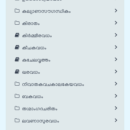
കല്യാണസൗഗന്ധികം
കിരാതം
കിർമ്മീരവധം
കീചകവധം
കുചേലവൃത്തം
ഖരവധം
നിവാതകവചകാലകേയവധം
ബകവധം
രുഗ്മാംഗദചരിതം
ലവണാസുരവധം