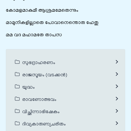
കോമളമാകുമീ ആശ്രമമേതെന്നും
മാമുനികളില്ലാതെ പോവാനെന്തൊരു ഹേതു
മമ വദ മഹാമതേ താപസ
സുഭദ്രാഹരണം
രാജസൂയം (വടക്കൻ)
യുദ്ധം
രാവണോത്ഭവം
വിച്ഛിന്നാഭിഷേകം
ദിവ്യകാരുണ്യചരിതം