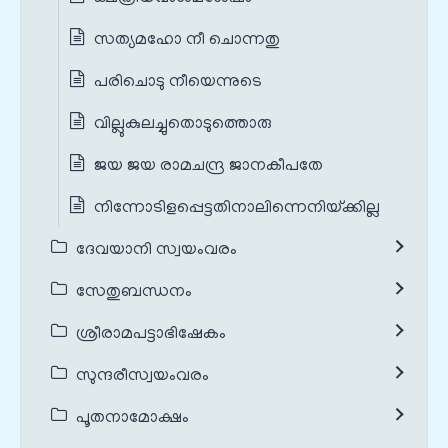
സത്യമഹോ നീ ചൊന്നതു
പരിചൊടു നീയെന്നുടെ
വില്ലുകുലച്ചുതൊടുത്തൊരു
ജയ ജയ രാമചന്ദ്ര ജാനകീപതേ
നിന്നോടിളപ്പെട്ടതിനാലിന്നെനിയ്‌ക്കില്ല
ദേവയാനി സ്വയംവരം
സേതുബന്ധനം
ശ്രീരാമപട്ടാഭിഷേകം
സുന്ദരീസ്വയംവരം
പൂതനാമോക്ഷം