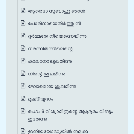
ആരെടാ സുബാഹു ഞാന്‍
പോരിനായെതിര്‍ത്തു നീ
ദുര്‍മ്മതേ നീയെന്നെയിന്നു
ധരണിതന്നിലെന്റെ
കാലനോടടുപ്പതിന്നു
നിന്റെ ശൂലമിന്നു
ഘോരമായ ശൂലമിന്നു
മുഷ്‌ടിയുദ്ധം
രംഗം 8 വിശ്വാമിത്രന്റെ ആശ്രമം വീണ്ടും
തുടരുന്നു
ഇനിയയോദ്ധ്യയില്‍ നമുക്കു