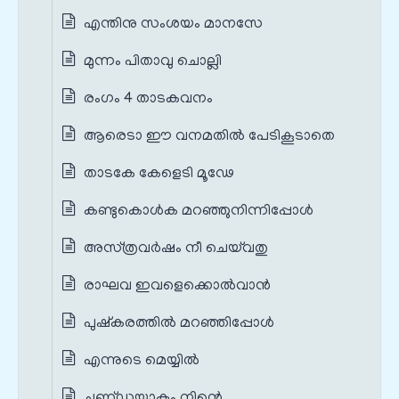
എന്തിനു സംശയം മാനസേ
മുന്നം പിതാവു ചൊല്ലി
രംഗം 4 താടകവനം
ആരെടാ ഈ വനമതില്‍ പേടികൂടാതെ
താടകേ കേളെടി മൂഢേ
കണ്ടുകൊള്‍ക മറഞ്ഞുനിന്നിപ്പോള്‍
അസ്‌ത്രവര്‍ഷം നീ ചെയ്‌വതു
രാഘവ ഇവളെക്കൊല്‍വാന്‍
പുഷ്‌കരത്തില്‍ മറഞ്ഞിപ്പോള്‍
എന്നുടെ മെയ്യില്‍
ചണ്‌ഡയാകും നിന്റെ