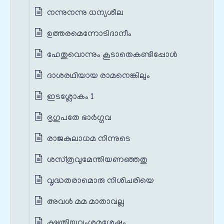
നന്നുനന്നു ധന്യശീല
ഉത്തരമെന്നോടിദാനീം
ഹേതുവൊന്നും കൂടാതെകണ്ടിപ്പോള്‍
ദാശരഥിയായ രാമനെങ്കിലും
ഇടശ്ലോകം 1
ഭൃഗുപതേ ഭാര്‍ഗ്ഗവ
രാജകുലാധമ നിന്നുടെ
ശസ്‌ത്രവുമേന്തിയണഞ്ഞതു
വൃദ്ധതരാമൊരു നിശിചരിയെ
അവള്‍ മമ മാതാവല്ല
ക്ഷത്രിയവംശമശേഷം