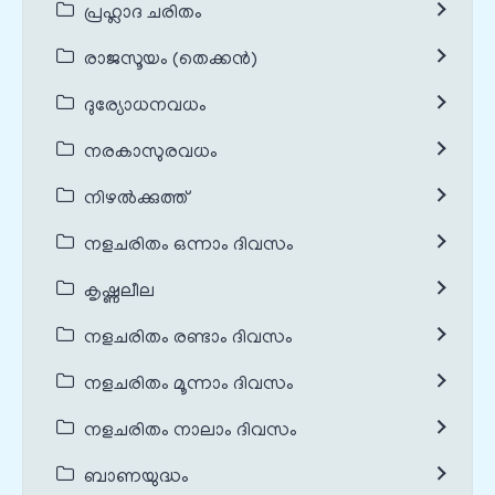
പ്രഹ്ലാദ ചരിതം
രാജസൂയം (തെക്കൻ)
ദുര്യോധനവധം
നരകാസുരവധം
നിഴൽക്കുത്ത്
നളചരിതം ഒന്നാം ദിവസം
കൃഷ്ണലീല
നളചരിതം രണ്ടാം ദിവസം
നളചരിതം മൂന്നാം ദിവസം
നളചരിതം നാലാം ദിവസം
ബാണയുദ്ധം