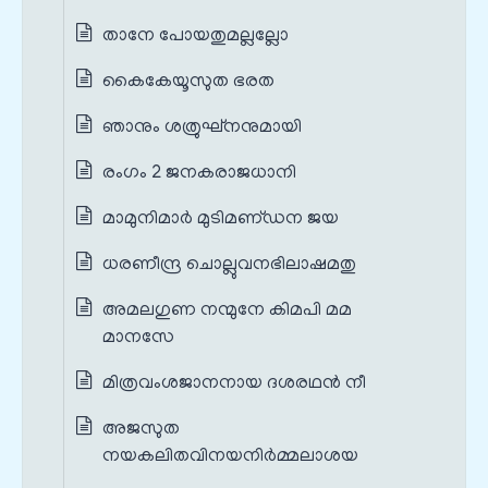
താനേ പോയതുമല്ലല്ലോ
കൈകേയൂസുത ഭരത
ഞാനും ശത്രുഘ്‌നനുമായി
രംഗം 2 ജനകരാജധാനി
മാമുനിമാര്‍ മുടിമണ്‌ഡന ജയ
ധരണീന്ദ്ര ചൊല്ലുവനഭിലാഷമതു
അമലഗുണ നന്മുനേ കിമപി മമ
മാനസേ
മിത്രവംശജാനനായ ദശരഥന്‍ നീ
അജസുത
നയകലിതവിനയനിര്‍മ്മലാശയ