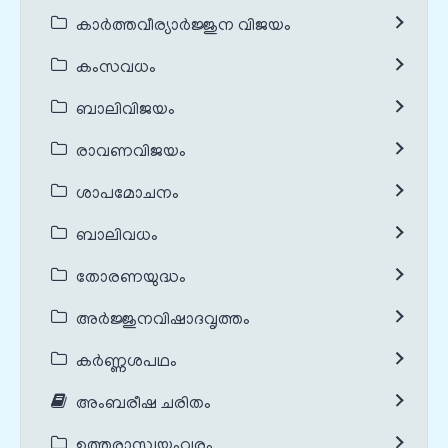
കാർത്തവീര്യാർജ്ജുന വിജയം
കംസവധം
ബാലിവിജയം
രാവണവിജയം
ശാപമോചനം
ബാലിവധം
തോരണയുദ്ധം
അർജ്ജുനവിഷാദവൃത്തം
കർണ്ണശപഥം
അംബരീഷ ചരിതം
ഉത്തരാസ്വയംവരം