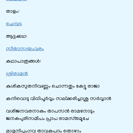
താളം:
ചെമ്പട
ആട്ടക്കഥ:
സീതാസ്വയംവരം
കഥാപാത്രങ്ങൾ:
ശ്രീരാമൻ
കുശികസുതനിവണ്ണം ചൊന്നതും കേട്ടു രാജാ
കനിവൊടു വിധിപൂര്‍വ്വം സല്‌ക്കരിച്ചാശു സര്‍വ്വാന്‍
വശിജനവരനാകും താപസന്‍ രാമനോടും
ജനകപുരിസമീപം പ്രാപ രാമസ്‌തമൂചേ
മാമുനിപുംഗവ താവകപദം തൊഴാം