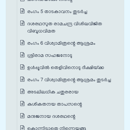
രംഗം 5 താടകാവനം തുടർച്ച
ദശരഥസുത രാമചന്ദ്ര വിശിഖവിജിത
വിബുധവിമത
രംഗം 6 വിശ്വാമിത്രന്റെ ആശ്രമം
ശ്രീരാമ സഹജനോടു
ഉള്‍പ്പൂവില്‍ തെളിവിനൊടു ദീക്ഷിയ്‌ക്ക
രംഗം 7 വിശ്വാമിത്രന്റെ ആശ്രമം തുടർച്ച
അടലിലധിക ചതുരരായ
കുശികതനയ താപസന്റെ
മനുജനായ ദശരഥന്റെ
കൊന്നിടാതെ നിന്നെയങ്ങു