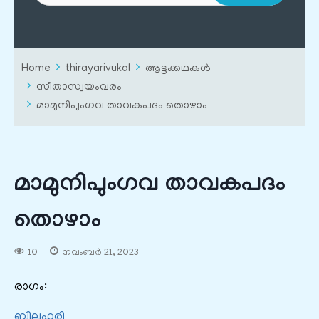
Home
thirayarivukal
ആട്ടക്കഥകൾ
സീതാസ്വയംവരം
മാമുനിപുംഗവ താവകപദം തൊഴാം
മാമുനിപുംഗവ താവകപദം
തൊഴാം
10
നവംബർ 21, 2023
രാഗം:
ബിലഹരി