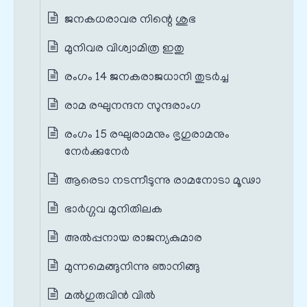
ജനകധരാവര നിന്റെ ശുഭ
മുനിവര വിശ്വാമിത്ര ഇതു
രംഗം 14 ജനകരാജധാനി തുടർച്ച
രാമ രഘുനന്ദന സുന്ദരാംഗ
രംഗം 15 രഘുരാമനും ഭൃഗുരാമനും
നേർക്കുനേർ
ആരെടാ നടന്നീടുന്നു രാമനോടാ മൂഢാ
ഭാര്‍ഗ്ഗവ മുനിതിലക
അൽപ്പനായ രാജന്യകുമാര
മുന്നമെങ്ങുനിന്നു ഞാനിങ്ങു
മല്‍ഗുരുവിന്‍ വില്‍