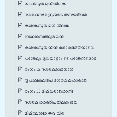
ഗാഥിസുത മുനിതിലക
ദശരഥനരേന്ദ്രനുടെ തനയരിവര്‍
കുശികസുത മുനിതിലക
ബാലനെങ്കിലുമിവന്‍
കുശികസുത നിന്‍ കടാക്ഷത്തിനാലെ
പന്തേലും മുലയാളാം പൈന്തേന്‍മൊഴി
രംഗം 12 ദശരഥരാജധാനി
ഭൂപാലകുലദീപ ദശരഥ മഹാരാജ
രംഗം 13 മിഥിലരാജധാനി
ദശരഥ ധരണിപതിലക ജയ
മിഥിലേശ്വര തവ വീര