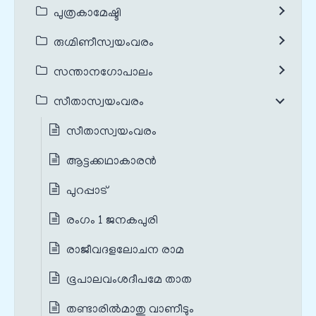
പുത്രകാമേഷ്ടി
രുഗ്മിണീസ്വയംവരം
സന്താനഗോപാലം
സീതാസ്വയംവരം
സീതാസ്വയംവരം
ആട്ടക്കഥാകാരൻ
പുറപ്പാട്
രംഗം 1 ജനകപുരി
രാജീവദളലോചന രാമ
ഭൂപാലവംശദീപമേ താത
തണ്ടാരില്‍മാതു വാണീടും