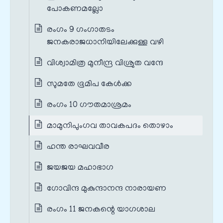
പോകണമല്ലോ
രംഗം 9 ഗംഗാതടം
ജനകരാജധാനിയിലേക്കുള്ള വഴി
വിശ്വാമിത്ര മുനീന്ദ്ര വിശ്രുത വന്ദേ
സുമതേ ഭൂമിപ കേള്‍ക്ക
രംഗം 10 ഗൗതമാശ്രമം
മാമുനിപുംഗവ താവകപദം തൊഴാം
ഹന്ത രാഘവവീര
ജയജയ മഹാഭാഗ
ഗോവിന്ദ മുകുന്ദാനന്ദ നാരായണ
രംഗം 11 ജനകന്റെ യാഗശാല