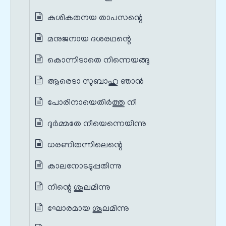
കുശികതനയ താപസന്റെ
മനുജനായ ദശരഥന്റെ
കൊന്നിടാതെ നിന്നെയങ്ങു
ആരെടാ സുബാഹു ഞാന്‍
പോരിനായെതിര്‍ത്തു നീ
ദുര്‍മ്മതേ നീയെന്നെയിന്നു
ധരണിതന്നിലെന്റെ
കാലനോടടുപ്പതിന്നു
നിന്റെ ശൂലമിന്നു
ഘോരമായ ശൂലമിന്നു