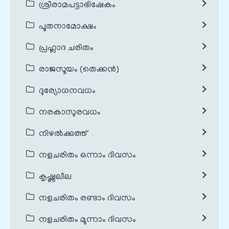
ശ്രീരാമപട്ടാഭിഷേകം
പൂതനാമോക്ഷം
പ്രഹ്ലാദ ചരിതം
രാജസൂയം (തെക്കൻ)
ദുര്യോധനവധം
നരകാസുരവധം
നിഴൽക്കുത്ത്
നളചരിതം ഒന്നാം ദിവസം
കൃഷ്ണലീല
നളചരിതം രണ്ടാം ദിവസം
നളചരിതം മൂന്നാം ദിവസം