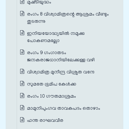
മുഷ്‌ടിയുദ്ധം
രംഗം 8 വിശ്വാമിത്രന്റെ ആശ്രമം വീണ്ടും
തുടരുന്നു
ഇനിയയോദ്ധ്യയില്‍ നമുക്കു
പോകണമല്ലോ
രംഗം 9 ഗംഗാതടം
ജനകരാജധാനിയിലേക്കുള്ള വഴി
വിശ്വാമിത്ര മുനീന്ദ്ര വിശ്രുത വന്ദേ
സുമതേ ഭൂമിപ കേള്‍ക്ക
രംഗം 10 ഗൗതമാശ്രമം
മാമുനിപുംഗവ താവകപദം തൊഴാം
ഹന്ത രാഘവവീര