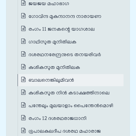
ജയജയ മഹാഭാഗ
ഗോവിന്ദ മുകുന്ദാനന്ദ നാരായണ
രംഗം 11 ജനകന്റെ യാഗശാല
ഗാഥിസുത മുനിതിലക
ദശരഥനരേന്ദ്രനുടെ തനയരിവര്‍
കുശികസുത മുനിതിലക
ബാലനെങ്കിലുമിവന്‍
കുശികസുത നിന്‍ കടാക്ഷത്തിനാലെ
പന്തേലും മുലയാളാം പൈന്തേന്‍മൊഴി
രംഗം 12 ദശരഥരാജധാനി
ഭൂപാലകുലദീപ ദശരഥ മഹാരാജ