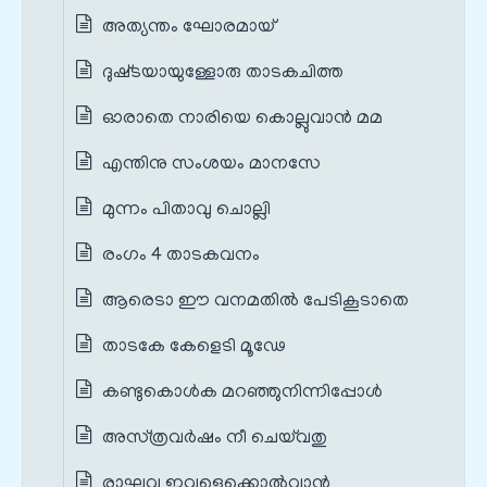
അത്യന്തം ഘോരമായ്‌
ദുഷ്‌ടയായുള്ളോരു താടകചിത്ത
ഓരാതെ നാരിയെ കൊല്ലുവാന്‍ മമ
എന്തിനു സംശയം മാനസേ
മുന്നം പിതാവു ചൊല്ലി
രംഗം 4 താടകവനം
ആരെടാ ഈ വനമതില്‍ പേടികൂടാതെ
താടകേ കേളെടി മൂഢേ
കണ്ടുകൊള്‍ക മറഞ്ഞുനിന്നിപ്പോള്‍
അസ്‌ത്രവര്‍ഷം നീ ചെയ്‌വതു
രാഘവ ഇവളെക്കൊല്‍വാന്‍