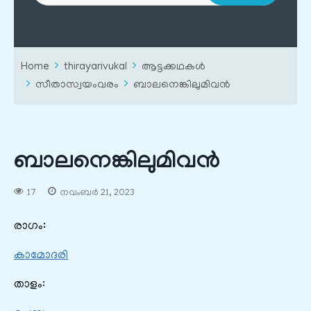
Home
thirayarivukal
ആട്ടക്കഥകൾ
സീതാസ്വയംവരം
ബാലനെങ്കിലുമിവന്‍
ബാലനെങ്കിലുമിവന്‍
17
നവംബർ 21, 2023
രാഗം:
കാമോദരി
താളം: