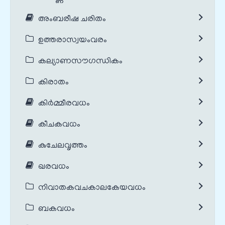
അംബരീഷ ചരിതം
ഉത്തരാസ്വയംവരം
കല്യാണസൗഗന്ധികം
കിരാതം
കിർമ്മീരവധം
കീചകവധം
കുചേലവൃത്തം
ഖരവധം
നിവാതകവചകാലകേയവധം
ബകവധം