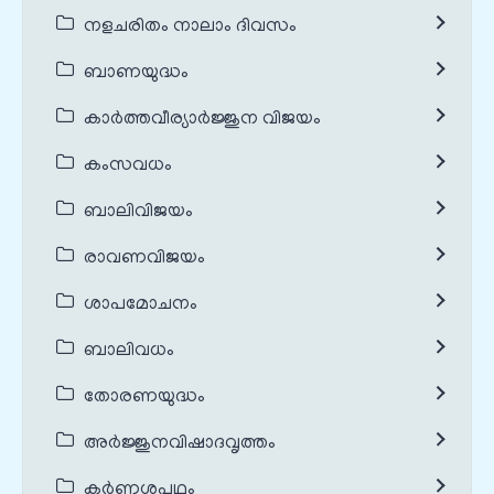
നളചരിതം നാലാം ദിവസം
ബാണയുദ്ധം
കാർത്തവീര്യാർജ്ജുന വിജയം
കംസവധം
ബാലിവിജയം
രാവണവിജയം
ശാപമോചനം
ബാലിവധം
തോരണയുദ്ധം
അർജ്ജുനവിഷാദവൃത്തം
കർണ്ണശപഥം