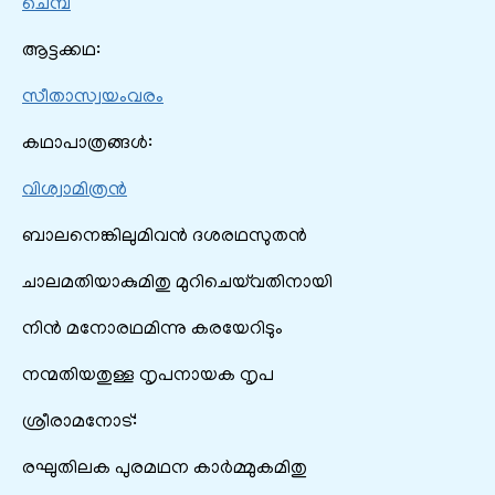
ചെമ്പ
ആട്ടക്കഥ:
സീതാസ്വയംവരം
കഥാപാത്രങ്ങൾ:
വിശ്വാമിത്രൻ
ബാലനെങ്കിലുമിവന്‍ ദശരഥസുതന്‍
ചാലമതിയാകുമിതു മുറിചെയ്‌വതിനായി
നിന്‍ മനോരഥമിന്നു കരയേറിടും
നന്മതിയതുള്ള നൃപനായക നൃപ
ശ്രീരാമനോട്‌:
രഘുതിലക പുരമഥന കാര്‍മ്മുകമിതു