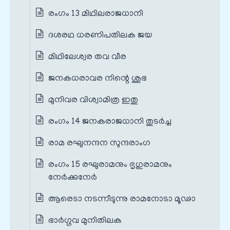
രംഗം 13 മിഥിലരാജധാനി
ദശരഥ ധരണിപതിലക ജയ
മിഥിലേശ്വര തവ വീര
ജനകധരാവര നിന്റെ ശുഭ
മുനിവര വിശ്വാമിത്ര ഇതു
രംഗം 14 ജനകരാജധാനി തുടർച്ച
രാമ രഘുനന്ദന സുന്ദരാംഗ
രംഗം 15 രഘുരാമനും ഭൃഗുരാമനും
നേർക്കുനേർ
ആരെടാ നടന്നീടുന്നു രാമനോടാ മൂഢാ
ഭാര്‍ഗ്ഗവ മുനിതിലക