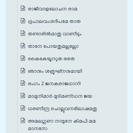
രാജീവദളലോചന രാമ
ഭൂപാലവംശദീപമേ താത
തണ്ടാരില്‍മാതു വാണീടും
താനേ പോയതുമല്ലല്ലോ
കൈകേയൂസുത ഭരത
ഞാനും ശത്രുഘ്‌നനുമായി
രംഗം 2 ജനകരാജധാനി
മാമുനിമാര്‍ മുടിമണ്‌ഡന ജയ
ധരണീന്ദ്ര ചൊല്ലുവനഭിലാഷമതു
അമലഗുണ നന്മുനേ കിമപി മമ
മാനസേ