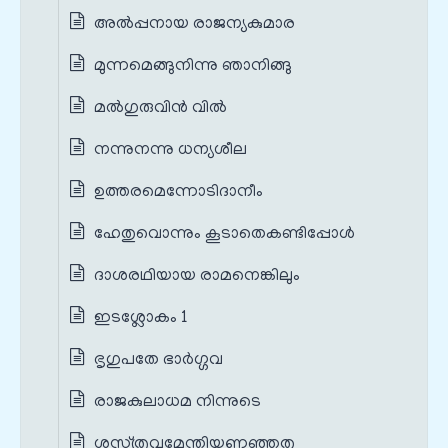
അൽപ്പനായ രാജന്യകുമാര
മുന്നമെങ്ങുനിന്നു ഞാനിങ്ങു
മല്‍ഗുരുവിന്‍ വില്‍
നന്നുനന്നു ധന്യശീല
ഉത്തരമെന്നോടിദാനീം
ഹേതുവൊന്നും കൂടാതെകണ്ടിപ്പോള്‍
ദാശരഥിയായ രാമനെങ്കിലും
ഇടശ്ലോകം 1
ഭൃഗുപതേ ഭാര്‍ഗ്ഗവ
രാജകുലാധമ നിന്നുടെ
ശസ്‌ത്രവുമേന്തിയണഞ്ഞതു