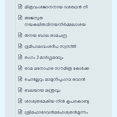
മിത്രവംശജാനനായ ദശരഥന്‍ നീ
അജസുത
നയകലിതവിനയനിര്‍മ്മലാശയ
തനയ ബാല രാമചന്ദ്ര
ഭൂമിപാലവംശദീപ സ്വസ്‌തി
രംഗം 3 മാർഗ്ഗമദ്ധ്യം
രാമ മനോഹര സൗമിത്ര കേള്‍ക്ക
ചൊല്ലേറും മാമുനിപുംഗവ ഭവാന്‍
ബലയായ മന്ത്രവും
ശാശ്വതമേകിയ നിന്‍ കൃപകൊണ്ടു
ശ്രീമഹാദേവന്‍മഹേശ്വരന്‍മുന്നം