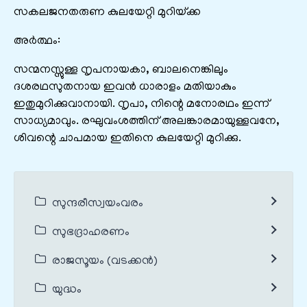
സകലജനതരുണ കുലയേറ്റി മുറിയ്‌ക്ക
അർത്ഥം:
സന്മനസ്സുള്ള നൃപനായകാ, ബാലനെങ്കിലും
ദശരഥസുതനായ ഇവന്‍ ധാരാളം മതിയാകും
ഇതുമുറിക്കുവാനായി. നൃപാ, നിന്റെ മനോരഥം ഇന്ന്
സാധ്യമാവും. രഘുവംശത്തിന് അലങ്കാരമായുള്ളവനേ,
ശിവന്റെ ചാപമായ ഇതിനെ കുലയേറ്റി മുറിക്കു.
സുന്ദരീസ്വയംവരം
സുഭദ്രാഹരണം
രാജസൂയം (വടക്കൻ)
യുദ്ധം