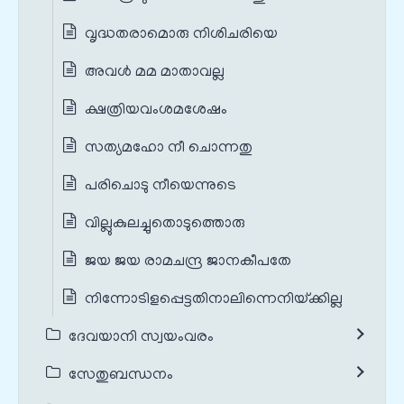
വൃദ്ധതരാമൊരു നിശിചരിയെ
അവള്‍ മമ മാതാവല്ല
ക്ഷത്രിയവംശമശേഷം
സത്യമഹോ നീ ചൊന്നതു
പരിചൊടു നീയെന്നുടെ
വില്ലുകുലച്ചുതൊടുത്തൊരു
ജയ ജയ രാമചന്ദ്ര ജാനകീപതേ
നിന്നോടിളപ്പെട്ടതിനാലിന്നെനിയ്‌ക്കില്ല
ദേവയാനി സ്വയംവരം
സേതുബന്ധനം