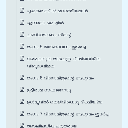
പുഷ്‌കരത്തില്‍ മറഞ്ഞിപ്പോള്‍
എന്നുടെ മെയ്യില്‍
ചണ്‌ഡയാകും നിന്റെ
രംഗം 5 താടകാവനം തുടർച്ച
ദശരഥസുത രാമചന്ദ്ര വിശിഖവിജിത
വിബുധവിമത
രംഗം 6 വിശ്വാമിത്രന്റെ ആശ്രമം
ശ്രീരാമ സഹജനോടു
ഉള്‍പ്പൂവില്‍ തെളിവിനൊടു ദീക്ഷിയ്‌ക്ക
രംഗം 7 വിശ്വാമിത്രന്റെ ആശ്രമം തുടർച്ച
അടലിലധിക ചതുരരായ