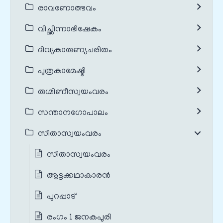
രാവണോത്ഭവം
വിച്ഛിന്നാഭിഷേകം
ദിവ്യകാരുണ്യചരിതം
പുത്രകാമേഷ്ടി
രുഗ്മിണീസ്വയംവരം
സന്താനഗോപാലം
സീതാസ്വയംവരം
സീതാസ്വയംവരം
ആട്ടക്കഥാകാരൻ
പുറപ്പാട്
രംഗം 1 ജനകപുരി