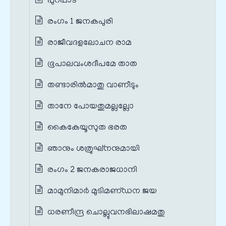
പുറപ്പാട്
രംഗം 1 ജനകപുരി
രാജീവദളലോചന രാമ
ഭൂപാലവംശദീപമേ താത
തണ്ടാരില്‍മാതു വാണീടും
താനേ പോയതുമല്ലല്ലോ
കൈകേയൂസുത ഭരത
ഞാനും ശത്രുഘ്‌നനുമായി
രംഗം 2 ജനകരാജധാനി
മാമുനിമാര്‍ മുടിമണ്‌ഡന ജയ
ധരണീന്ദ്ര ചൊല്ലുവനഭിലാഷമതു