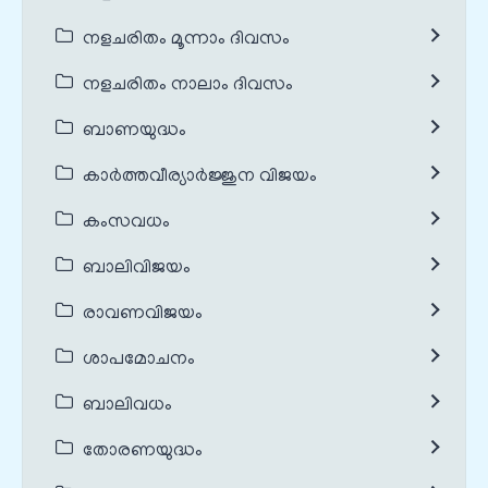
നളചരിതം മൂന്നാം ദിവസം
നളചരിതം നാലാം ദിവസം
ബാണയുദ്ധം
കാർത്തവീര്യാർജ്ജുന വിജയം
കംസവധം
ബാലിവിജയം
രാവണവിജയം
ശാപമോചനം
ബാലിവധം
തോരണയുദ്ധം