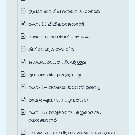
ഭൂപാലകുലദീപ ദശരഥ മഹാരാജ
രംഗം 13 മിഥിലരാജധാനി
ദശരഥ ധരണിപതിലക ജയ
മിഥിലേശ്വര തവ വീര
ജനകധരാവര നിന്റെ ശുഭ
മുനിവര വിശ്വാമിത്ര ഇതു
രംഗം 14 ജനകരാജധാനി തുടർച്ച
രാമ രഘുനന്ദന സുന്ദരാംഗ
രംഗം 15 രഘുരാമനും ഭൃഗുരാമനും
നേർക്കുനേർ
ആരെടാ നടന്നീടുന്നു രാമനോടാ മൂഢാ