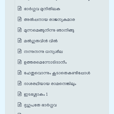
ഭാര്‍ഗ്ഗവ മുനിതിലക
അൽപ്പനായ രാജന്യകുമാര
മുന്നമെങ്ങുനിന്നു ഞാനിങ്ങു
മല്‍ഗുരുവിന്‍ വില്‍
നന്നുനന്നു ധന്യശീല
ഉത്തരമെന്നോടിദാനീം
ഹേതുവൊന്നും കൂടാതെകണ്ടിപ്പോള്‍
ദാശരഥിയായ രാമനെങ്കിലും
ഇടശ്ലോകം 1
ഭൃഗുപതേ ഭാര്‍ഗ്ഗവ