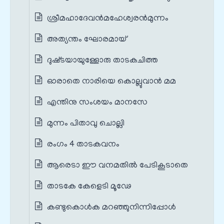
ശ്രീമഹാദേവന്‍മഹേശ്വരന്‍മുന്നം
അത്യന്തം ഘോരമായ്‌
ദുഷ്‌ടയായുള്ളോരു താടകചിത്ത
ഓരാതെ നാരിയെ കൊല്ലുവാന്‍ മമ
എന്തിനു സംശയം മാനസേ
മുന്നം പിതാവു ചൊല്ലി
രംഗം 4 താടകവനം
ആരെടാ ഈ വനമതില്‍ പേടികൂടാതെ
താടകേ കേളെടി മൂഢേ
കണ്ടുകൊള്‍ക മറഞ്ഞുനിന്നിപ്പോള്‍