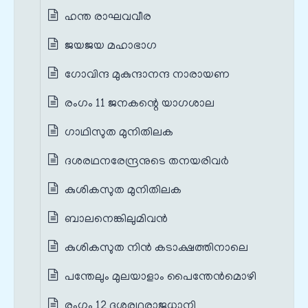
ഹന്ത രാഘവവീര
ജയജയ മഹാഭാഗ
ഗോവിന്ദ മുകുന്ദാനന്ദ നാരായണ
രംഗം 11 ജനകന്റെ യാഗശാല
ഗാഥിസുത മുനിതിലക
ദശരഥനരേന്ദ്രനുടെ തനയരിവര്‍
കുശികസുത മുനിതിലക
ബാലനെങ്കിലുമിവന്‍
കുശികസുത നിന്‍ കടാക്ഷത്തിനാലെ
പന്തേലും മുലയാളാം പൈന്തേന്‍മൊഴി
രംഗം 12 ദശരഥരാജധാനി