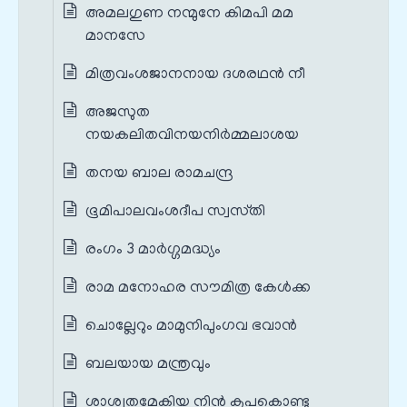
അമലഗുണ നന്മുനേ കിമപി മമ
മാനസേ
മിത്രവംശജാനനായ ദശരഥന്‍ നീ
അജസുത
നയകലിതവിനയനിര്‍മ്മലാശയ
തനയ ബാല രാമചന്ദ്ര
ഭൂമിപാലവംശദീപ സ്വസ്‌തി
രംഗം 3 മാർഗ്ഗമദ്ധ്യം
രാമ മനോഹര സൗമിത്ര കേള്‍ക്ക
ചൊല്ലേറും മാമുനിപുംഗവ ഭവാന്‍
ബലയായ മന്ത്രവും
ശാശ്വതമേകിയ നിന്‍ കൃപകൊണ്ടു