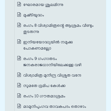
ഘോരമായ ശൂലമിന്നു
മുഷ്‌ടിയുദ്ധം
രംഗം 8 വിശ്വാമിത്രന്റെ ആശ്രമം വീണ്ടും
തുടരുന്നു
ഇനിയയോദ്ധ്യയില്‍ നമുക്കു
പോകണമല്ലോ
രംഗം 9 ഗംഗാതടം
ജനകരാജധാനിയിലേക്കുള്ള വഴി
വിശ്വാമിത്ര മുനീന്ദ്ര വിശ്രുത വന്ദേ
സുമതേ ഭൂമിപ കേള്‍ക്ക
രംഗം 10 ഗൗതമാശ്രമം
മാമുനിപുംഗവ താവകപദം തൊഴാം