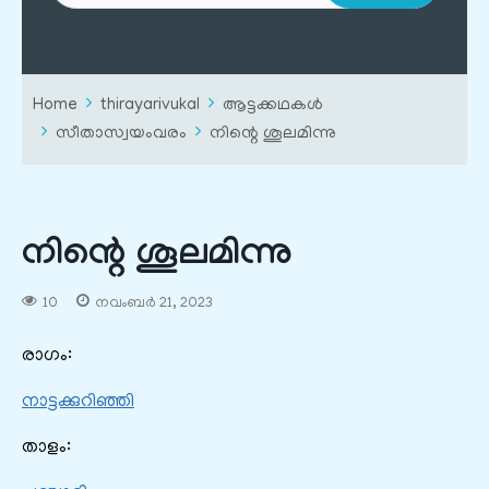
Home
thirayarivukal
ആട്ടക്കഥകൾ
സീതാസ്വയംവരം
നിന്റെ ശൂലമിന്നു
നിന്റെ ശൂലമിന്നു
10
നവംബർ 21, 2023
രാഗം:
നാട്ടക്കുറിഞ്ഞി
താളം: