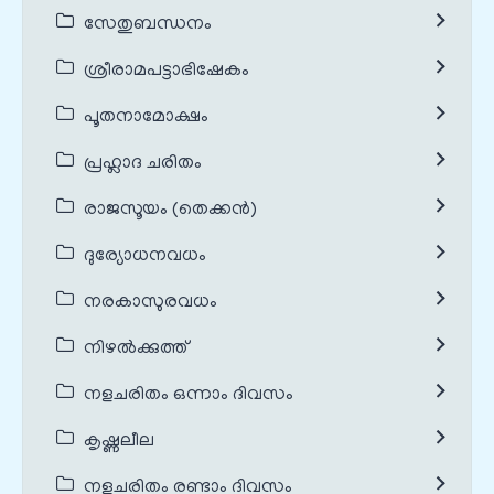
സേതുബന്ധനം
ശ്രീരാമപട്ടാഭിഷേകം
പൂതനാമോക്ഷം
പ്രഹ്ലാദ ചരിതം
രാജസൂയം (തെക്കൻ)
ദുര്യോധനവധം
നരകാസുരവധം
നിഴൽക്കുത്ത്
നളചരിതം ഒന്നാം ദിവസം
കൃഷ്ണലീല
നളചരിതം രണ്ടാം ദിവസം