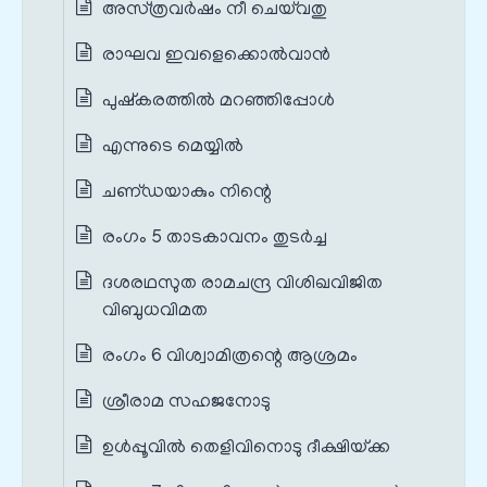
അസ്‌ത്രവര്‍ഷം നീ ചെയ്‌വതു
രാഘവ ഇവളെക്കൊല്‍വാന്‍
പുഷ്‌കരത്തില്‍ മറഞ്ഞിപ്പോള്‍
എന്നുടെ മെയ്യില്‍
ചണ്‌ഡയാകും നിന്റെ
രംഗം 5 താടകാവനം തുടർച്ച
ദശരഥസുത രാമചന്ദ്ര വിശിഖവിജിത
വിബുധവിമത
രംഗം 6 വിശ്വാമിത്രന്റെ ആശ്രമം
ശ്രീരാമ സഹജനോടു
ഉള്‍പ്പൂവില്‍ തെളിവിനൊടു ദീക്ഷിയ്‌ക്ക