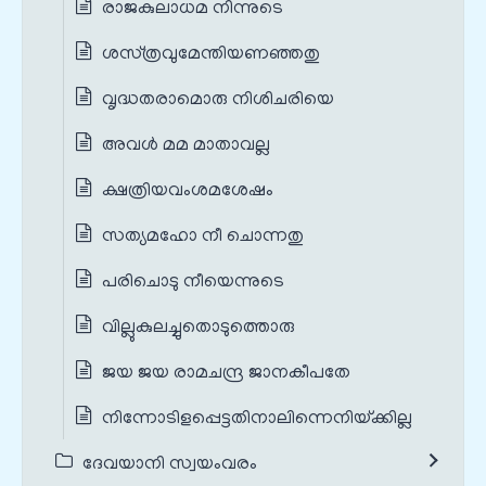
രാജകുലാധമ നിന്നുടെ
ശസ്‌ത്രവുമേന്തിയണഞ്ഞതു
വൃദ്ധതരാമൊരു നിശിചരിയെ
അവള്‍ മമ മാതാവല്ല
ക്ഷത്രിയവംശമശേഷം
സത്യമഹോ നീ ചൊന്നതു
പരിചൊടു നീയെന്നുടെ
വില്ലുകുലച്ചുതൊടുത്തൊരു
ജയ ജയ രാമചന്ദ്ര ജാനകീപതേ
നിന്നോടിളപ്പെട്ടതിനാലിന്നെനിയ്‌ക്കില്ല
ദേവയാനി സ്വയംവരം