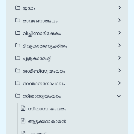
യുദ്ധം
രാവണോത്ഭവം
വിച്ഛിന്നാഭിഷേകം
ദിവ്യകാരുണ്യചരിതം
പുത്രകാമേഷ്ടി
രുഗ്മിണീസ്വയംവരം
സന്താനഗോപാലം
സീതാസ്വയംവരം
സീതാസ്വയംവരം
ആട്ടക്കഥാകാരൻ