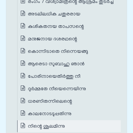
രംഗം 7 വിശ്വാമിത്രന്റെ ആശ്രമം തുടർച്ച
അടലിലധിക ചതുരരായ
കുശികതനയ താപസന്റെ
മനുജനായ ദശരഥന്റെ
കൊന്നിടാതെ നിന്നെയങ്ങു
ആരെടാ സുബാഹു ഞാന്‍
പോരിനായെതിര്‍ത്തു നീ
ദുര്‍മ്മതേ നീയെന്നെയിന്നു
ധരണിതന്നിലെന്റെ
കാലനോടടുപ്പതിന്നു
നിന്റെ ശൂലമിന്നു