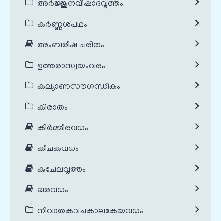
അർജ്ജുനവിഷാദവൃത്തം
കർണ്ണശപഥം
അംബരീഷ ചരിതം
ഉത്തരാസ്വയംവരം
കല്യാണസൗഗന്ധികം
കിരാതം
കിർമ്മീരവധം
കീചകവധം
കുചേലവൃത്തം
ഖരവധം
നിവാതകവചകാലകേയവധം