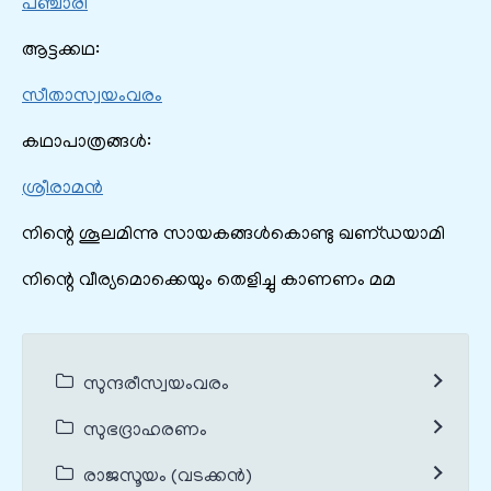
പഞ്ചാരി
ആട്ടക്കഥ:
സീതാസ്വയംവരം
കഥാപാത്രങ്ങൾ:
ശ്രീരാമൻ
നിന്റെ ശൂലമിന്നു സായകങ്ങള്‍കൊണ്ടു ഖണ്‌ഡയാമി
നിന്റെ വീര്യമൊക്കെയും തെളിച്ചു കാണണം മമ
സുന്ദരീസ്വയംവരം
സുഭദ്രാഹരണം
രാജസൂയം (വടക്കൻ)