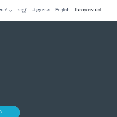
്ങൾ
ട്രസ്റ്റ്
ചിത്രശാല
English
thirayarivukal