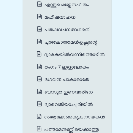
എന്തുചെയ്തേനഹിതം
മഹിഷവാഹന
പരുഷവചനങ്ങൾമതി
പുരുഷോത്തമൻകൃഷ്ണന്റെ
ദ്വാരകയിൽവന്നിത്തൊഴിൽ
രംഗം 7 ഇന്ദ്രലോകം
ഭഗവൻ പാകാരാതേ
ബന്ധുര ഗുണവാരിധേ
ദ്വാരവതിയാംപുരിയിൽ
ത്രൈലോക്യൈകനായകൻ
പത്താമനുണ്ണിയെക്കാത്തു