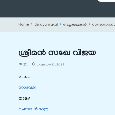
Home
thirayarivukal
ആട്ടക്കഥകൾ
സന്താനഗോ
ശ്രീമൻ സഖേ വിജയ
211
നവംബർ 21, 2023
രാഗം:
സാവേരി
താളം:
ചെമ്പട 16 മാത്ര