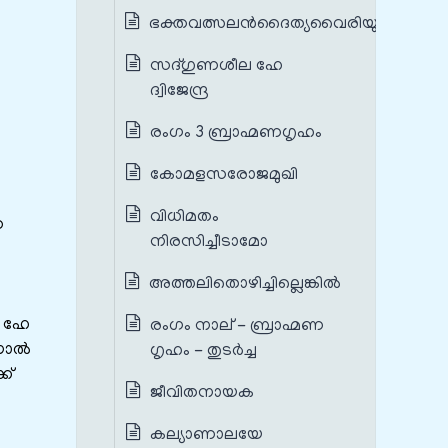
ഭക്തവത്സലൻദൈത്യവൈരിയും
സദ്ഗുണശീല ഹേ
ദ്വിജേന്ദ്ര
രംഗം 3 ബ്രാഹ്മണഗൃഹം
കോമളസരോജമുഖി
വിധിമതം
ന
നിരസിച്ചീടാമോ
അത്തലിതൊഴിച്ചില്ലെങ്കിൽ
? ഹേ
രംഗം നാല് - ബ്രാഹ്മണ
ിനാൽ
ഗൃഹം - തുടർച്ച
ക്
ജീവിതനായക
കല്യാണാലയേ