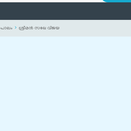
പാലം
ശ്രീമൻ സഖേ വിജയ