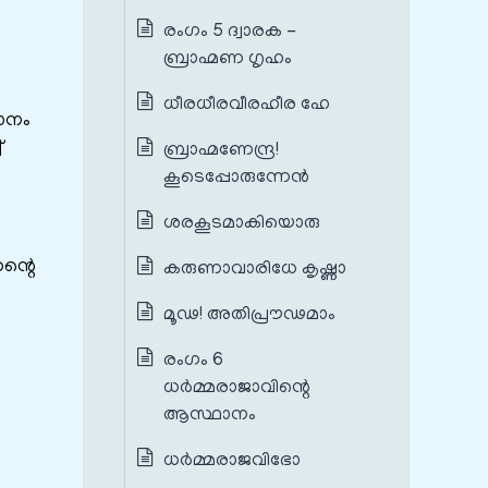
രംഗം 5 ദ്വാരക -
ബ്രാഹ്മണ ഗൃഹം
ധീരധീരവീരഹീര ഹേ
ാനം
്
ബ്രാഹ്മണേന്ദ്ര!
കൂടെപ്പോരുന്നേൻ
ശരകൂടമാകിയൊരു
ന്റെ
കരുണാവാരിധേ കൃഷ്ണാ
മൂഢ! അതിപ്രൗഢമാം
രംഗം 6
ധർമ്മരാജാവിന്റെ
ആസ്ഥാനം
ധർമ്മരാജവിഭോ