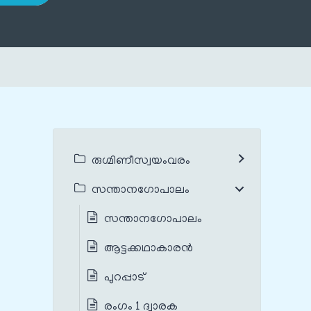
രുഗ്മിണീസ്വയംവരം
സന്താനഗോപാലം
സന്താനഗോപാലം
ആട്ടക്കഥാകാരൻ
പുറപ്പാട്
രംഗം 1 ദ്വാരക