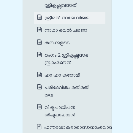
ശ്രീകൃഷ്ണവസതി
ശ്രീമൻ സഖേ വിജയ
നാഥാ ഭവൽ ചരണ
കുരുക്കളുടെ
രംഗം 2 ശ്രീകൃഷ്ണസഭ
ബ്രാഹ്മണൻ
ഹാ ഹാ കരോമി
പരിദേവിതം മതിമതി
തവ
വിഷ്ടപാധിപൻ
ശിഷ്ടപാലകൻ
ഹന്തശോകഭാരാന്ധനാംഭവാൻ