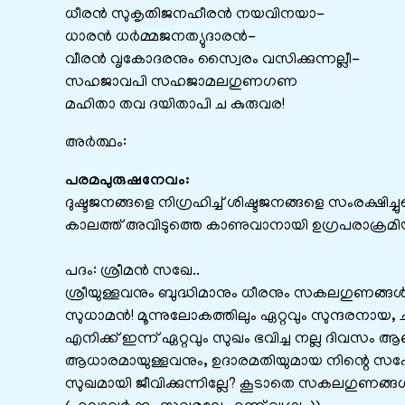
ധീരന്‍ സുകൃതിജനഹീരന്‍ നയവിനയാ-
ധാരന്‍ ധര്‍മ്മജനത്യുദാരന്‍-
വീരന്‍ വൃകോദരനും സ്വൈരം വസിക്കുന്നല്ലീ-
സഹജാവപി സഹജാമലഗുണഗണ
മഹിതാ തവ ദയിതാപി ച കുരുവര!
അർത്ഥം:
പരമപുരുഷനേവം:
ദുഷ്ടജനങ്ങളെ നിഗ്രഹിച്ച്‌ ശിഷ്ടജനങ്ങളെ സംരക്ഷ
കാലത്ത്‌ അവിടുത്തെ കാണുവാനായി ഉഗ്രപരാക
പദം: ശ്രീമൻ സഖേ..
ശ്രീയുള്ളവനും ബുദ്ധിമാനും ധീരനും സകലഗുണങ്ങ
സുധാമൻ! മൂന്നുലോകത്തിലും ഏറ്റവും സുന്ദരനായ,
എനിക്ക് ഇന്ന് ഏറ്റവും സുഖം ഭവിച്ച നല്ല ദിവസ
ആധാരമായുള്ളവനും, ഉദാരമതിയുമായ നിന്റെ സഹോ
സുഖമായി ജീവിക്കുന്നില്ലേ? കൂടാതെ സകലഗുണങ്ങൾക്ക