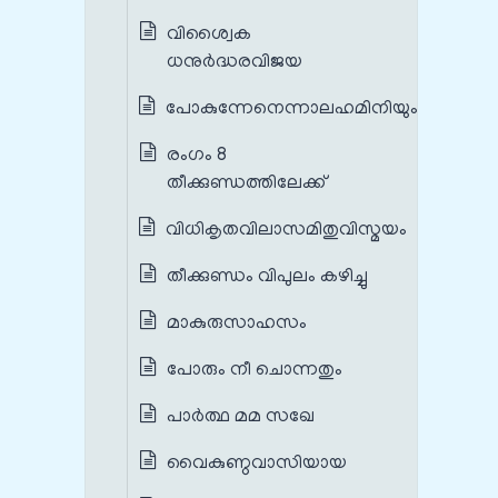
വിശ്വൈക
ധനുർദ്ധരവിജയ
പോകുന്നേനെന്നാലഹമിനിയും
രംഗം 8
തീക്കുണ്ഡത്തിലേക്ക്
വിധികൃതവിലാസമിതുവിസ്മയം
തീക്കുണ്ഡം വിപുലം കഴിച്ചു
മാകുരുസാഹസം
പോരും നീ ചൊന്നതും
പാർത്ഥ മമ സഖേ
വൈകുണ്ഠവാസിയായ