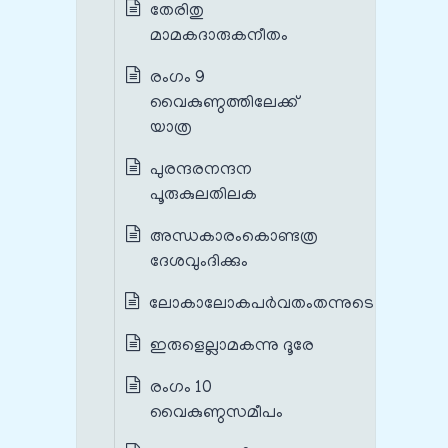
തേരിതു
മാമകദാരുകനീതം
രംഗം 9
വൈകുണ്ഠത്തിലേക്ക്
യാത്ര
പുരന്ദരനന്ദന
പൂരുകുലതിലക
അന്ധകാരംകൊണ്ടത്ര
ദേശവുംദിക്കും
ലോകാലോകപർവതംതന്നുടെ
ഇരുളെല്ലാമകന്നു ദൂരേ
രംഗം 10
വൈകുണ്ഠസമീപം