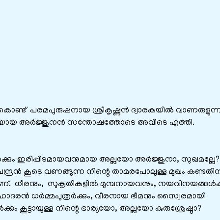
ിച്ചുകൊണ്ട്‌ പരമപുരുഷനായ ശ്രീകൃഷ്ണൻ ദ്വാരകയിൽ വാണരുളുന്
്രമിയായ അർജ്ജുനൻ സന്തോഷത്തോടെ അവിടെ എത്തി.
ൾക്കും ഇരിപ്പിടമായവനുമായ അല്ലയോ അർജ്ജുനാ, സുഖമല്ലേ
 ചന്ദ്രൻ കൂടെ വണങ്ങുന്ന നിന്റെ താമരപോലുള്ള മുഖം കണ്ടത
ം ആണ്. ധീരനും, സുകൃതികളിൽ മുമ്പനായവനും, നയവിനയങ്ങൾക്
ദരൻ ധർമ്മപുത്രർക്കും, വീരനായ ഭീമനും സ്വൈരമായി
ും കൂട്ടായുള്ള നിന്റെ ഭാര്യയോ, അല്ലയോ കുരുശ്രേഷ്ഠാ?