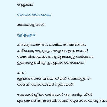
ആട്ടക്കഥ:
സന്താനഗോപാലം
കഥാപാത്രങ്ങൾ:
ശ്രീകൃഷ്ണൻ
പരമപുരുഷനേവം പാരിടം കാത്തശേഷം
പരിചൊടു യദുപുര്യാം തത്ര വാഴുന്നകാലം !
സരസിജനയനം തം ദ്രഷ്ടുകാമസ്സ പാര്‍ത്ഥോ
ഗുരുതരഭുജവീര്യ: പ്രാപ്തവാനാത്തമോദം !!
പദം:
ശ്രീമൻ സഖേ വിജയ! ധീമന്‍! സകലഗുണ-
ധാമന്‍! സ്വാഗതമോ! സുധാമന്‍!
സോമന്‍ ത്രിജഗദഭിരാമന്‍ വണങ്ങിടും നിന്‍
മുഖപങ്കജമിഹ കണ്ടതിനാലതി സുഖസംഗത സുദിനം 