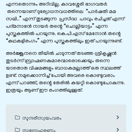
എന്നതൊന്നും അറിവില്ല. കാവശ്ശേരി ഭാഗവതർ
തന്നെയാണ് ദുര്യോധനവധത്തിലെ “പാർഷതി മമ
സഖി..” എന്ന് തുടങ്ങുന്ന പ്രസിദ്ധ പദവും രചിച്ചത് എന്ന്
പദ്മനാഭൻ നായർ തന്റെ “ചൊല്ലിയാട്ടം” എന്ന
പുസ്തകത്തിൽ പറയുന്നു. കെ.പി.എസ് മേനോൻ തന്റെ
“കഥകളിരംഗം” എന്ന പുസ്തകത്തിലും ഇത് പറയുന്നുണ്ട്.
അർജ്ജുനനെ തീയിൽ ചാടുന്നത് തടഞ്ഞ ശ്രീകൃഷ്ണൻ
തുടർന്ന് ബ്രാഹ്മണകുമാരന്മാരൊക്കെയും തന്നെ
യാതൊരു വിഷമങ്ങളും ബാധകമല്ലാത്ത് ഒരു സ്ഥലത്ത്
ഉണ്ട്. നമുക്കൊന്നിച്ച് പോയി അവരെ കൊണ്ടുവരാം
എന്ന് പറഞ്ഞ്, തന്റെ തേരിൽ കയറ്റി കൊണ്ടുപോകുന്നു.
ഇത്രയും ആണ് ഈ രംഗത്തിലുള്ളത്.
സുന്ദരീസ്വയംവരം
സുഭദ്രാഹരണം