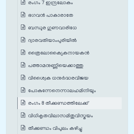
രംഗം 7 ഇന്ദ്രലോകം
ഭഗവൻ പാകാരാതേ
ബന്ധുര ഗുണവാരിധേ
ദ്വാരവതിയാംപുരിയിൽ
ത്രൈലോക്യൈകനായകൻ
പത്താമനുണ്ണിയെക്കാത്തു
വിശ്വൈക ധനുർദ്ധരവിജയ
പോകുന്നേനെന്നാലഹമിനിയും
രംഗം 8 തീക്കുണ്ഡത്തിലേക്ക്
വിധികൃതവിലാസമിതുവിസ്മയം
തീക്കുണ്ഡം വിപുലം കഴിച്ചു