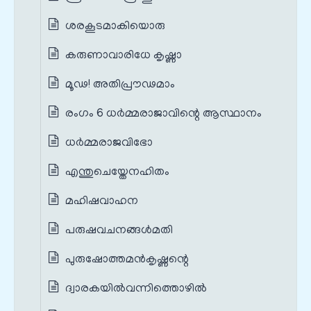
ശരകൂടമാകിയൊരു
കരുണാവാരിധേ കൃഷ്ണാ
മൂഢ! അതിപ്രൗഢമാം
രംഗം 6 ധർമ്മരാജാവിന്റെ ആസ്ഥാനം
ധർമ്മരാജവിഭോ
എന്തുചെയ്തേനഹിതം
മഹിഷവാഹന
പരുഷവചനങ്ങൾമതി
പുരുഷോത്തമൻകൃഷ്ണന്റെ
ദ്വാരകയിൽവന്നിത്തൊഴിൽ