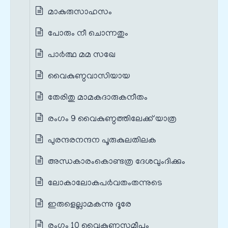
മാകുരുസാഹസം
പോരും നീ ചൊന്നതും
പാർത്ഥ മമ സഖേ
വൈകുണ്ഠവാസിയായ
തേരിതു മാമകദാരുകനീതം
രംഗം 9 വൈകുണ്ഠത്തിലേക്ക് യാത്ര
പുരന്ദരനന്ദന പൂരുകുലതിലക
അന്ധകാരംകൊണ്ടത്ര ദേശവുംദിക്കും
ലോകാലോകപർവതംതന്നുടെ
ഇരുളെല്ലാമകന്നു ദൂരേ
രംഗം 10 വൈകുണ്ഠസമീപം