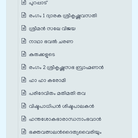
പുറപ്പാട്
രംഗം 1 ദ്വാരക ശ്രീകൃഷ്ണവസതി
ശ്രീമൻ സഖേ വിജയ
നാഥാ ഭവൽ ചരണ
കുരുക്കളുടെ
രംഗം 2 ശ്രീകൃഷ്ണസഭ ബ്രാഹ്മണൻ
ഹാ ഹാ കരോമി
പരിദേവിതം മതിമതി തവ
വിഷ്ടപാധിപൻ ശിഷ്ടപാലകൻ
ഹന്തശോകഭാരാന്ധനാംഭവാൻ
ഭക്തവത്സലൻദൈത്യവൈരിയും