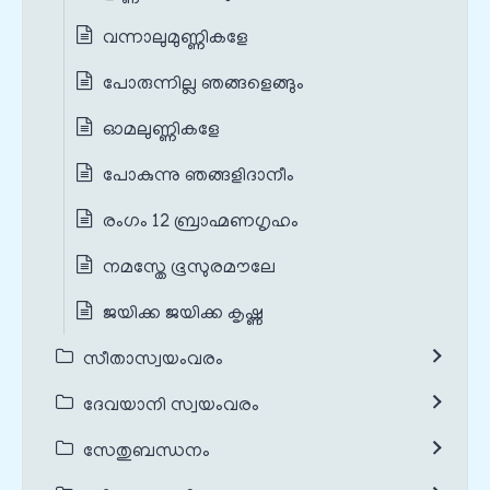
വന്നാലുമുണ്ണികളേ
പോരുന്നില്ല ഞങ്ങളെങ്ങും
ഓമലുണ്ണികളേ
പോകുന്നു ഞങ്ങളിദാനീം
രംഗം 12 ബ്രാഹ്മണഗൃഹം
നമസ്തേ ഭൂസുരമൗലേ
ജയിക്ക ജയിക്ക കൃഷ്ണ
സീതാസ്വയംവരം
ദേവയാനി സ്വയംവരം
സേതുബന്ധനം