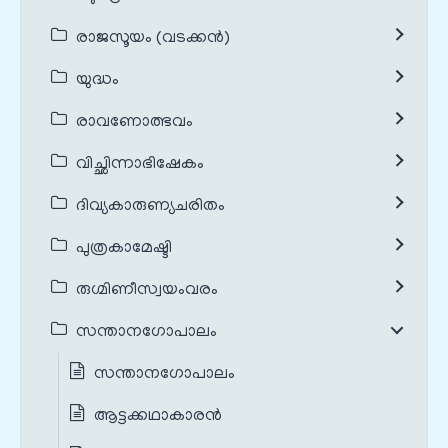
രാജസൂയം (വടക്കൻ)
യുദ്ധം
രാവണോത്ഭവം
വിച്ഛിന്നാഭിഷേകം
ദിവ്യകാരുണ്യചരിതം
പുത്രകാമേഷ്ടി
രുഗ്മിണീസ്വയംവരം
സന്താനഗോപാലം
സന്താനഗോപാലം
ആട്ടക്കഥാകാരൻ