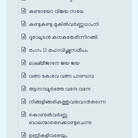
കണ്ടായോ വിജയ സഖേ
കണ്ടുകണ്ടു മുകിൽവർണ്ണധാംനി
ദൂരാലുടൻ കനകതേരീന്നിറങ്ങി
രംഗം 11 മഹാവിഷ്ണുസമീപം
ലക്ഷ്മീജാനേ ജയ ജയ
വത്സ കേശവ വത്സ പാണ്ഡവ
ആനന്ദമൂർത്തേ വന്ദേ വന്ദേ
നിങ്ങളിങ്ങരികത്തുവരുവാൻതന്നെ
കൊണ്ടൽവർണ്ണ
ബാലന്മാരെക്കൊണ്ടുചെന്നു
ഉണ്ണികളിവരേയും