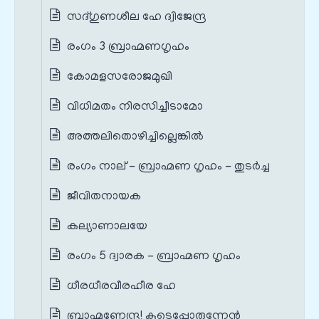
സദ്ഗുണശീല ഹേ ദ്വിജേന്ദ്ര
രംഗം 3 ബ്രാഹ്മണഗൃഹം
കോമളസരോജമുഖി
വിധിമതം നിരസിച്ചീടാമോ
അത്തലിതൊഴിച്ചില്ലെങ്കിൽ
രംഗം നാല് - ബ്രാഹ്മണ ഗൃഹം - തുടർച്ച
ജീവിതനായക
കല്യാണാലയേ
രംഗം 5 ദ്വാരക - ബ്രാഹ്മണ ഗൃഹം
ധീരധീരവീരഹീര ഹേ
ബ്രാഹ്മണേന്ദ്ര! കൂടെപ്പോരുന്നേൻ