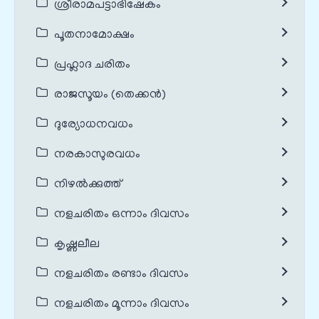
ശ്രീരാമപട്ടാഭിഷേകം
പൂതനാമോക്ഷം
പ്രഹ്ലാദ ചരിതം
രാജസൂയം (തെക്കൻ)
ദുര്യോധനവധം
നരകാസുരവധം
നിഴൽക്കുത്ത്
നളചരിതം ഒന്നാം ദിവസം
കൃഷ്ണലീല
നളചരിതം രണ്ടാം ദിവസം
നളചരിതം മൂന്നാം ദിവസം