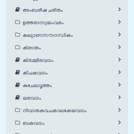
അംബരീഷ ചരിതം
ഉത്തരാസ്വയംവരം
കല്യാണസൗഗന്ധികം
കിരാതം
കിർമ്മീരവധം
കീചകവധം
കുചേലവൃത്തം
ഖരവധം
നിവാതകവചകാലകേയവധം
ബകവധം