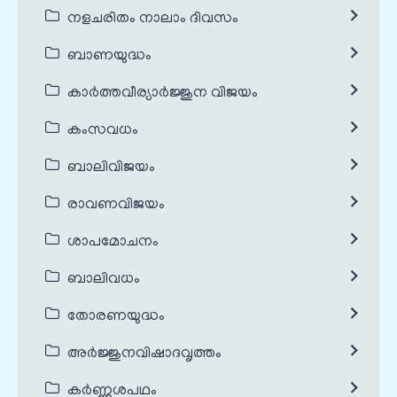
നളചരിതം നാലാം ദിവസം
ബാണയുദ്ധം
കാർത്തവീര്യാർജ്ജുന വിജയം
കംസവധം
ബാലിവിജയം
രാവണവിജയം
ശാപമോചനം
ബാലിവധം
തോരണയുദ്ധം
അർജ്ജുനവിഷാദവൃത്തം
കർണ്ണശപഥം