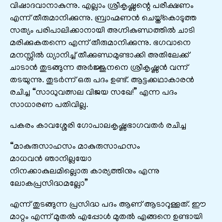
വിഷാദവാനാകുന്നു. എല്ലാം ശ്രീകൃഷ്ണന്റെ പരീക്ഷണം
എന്ന് തീരുമാനിക്കുന്നു. ബ്രാഹ്മണൻ ചെയ്ത്കൊടുത്ത
സത്യം പരിപാലിക്കാനായി അഗ്നികുണ്ഡത്തിൽ ചാടി
മരിക്കുകതന്നെ എന്ന് തീരുമാനിക്കുന്നു. ഭഗവാനെ
മനസ്സിൽ ധ്യാനിച്ച് തീക്കുണ്ഡമുണ്ടാക്കി അതിലേക്ക്
ചാടാൻ തുടങ്ങുന്ന അർജ്ജുനനെ ശ്രീകൃഷ്ണൻ വന്ന്
തടയുന്നു. തുടർന്ന് ഒരു പദം ഉണ്ട്. ആട്ടക്കഥാകാരൻ
രചിച്ച “സാധുവത്സല വിജയ സഖേ!” എന്ന പദം
സാധാരണ പതിവില്ല.
പകരം കാവശ്ശേരി ഗോപാലകൃഷ്ണഭാഗവതർ രചിച്ച
“മാകുരുസാഹസം മാകുരുസാഹസം
മാധവൻ ഞാനില്ലയോ
നിനക്കാകുലമില്ലൊരു കാര്യത്തിനും എന്നു
ലോകപ്രസിദ്ധമല്ലോ”
എന്ന് തുടങ്ങുന്ന പ്രസിദ്ധ പദം ആണ് ആടാറുള്ളത്. ഈ
മാറ്റം എന്ന് മുതൽ എപ്പോൾ മുതൽ എങ്ങനെ ഉണ്ടായി