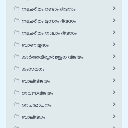
നളചരിതം രണ്ടാം ദിവസം
നളചരിതം മൂന്നാം ദിവസം
നളചരിതം നാലാം ദിവസം
ബാണയുദ്ധം
കാർത്തവീര്യാർജ്ജുന വിജയം
കംസവധം
ബാലിവിജയം
രാവണവിജയം
ശാപമോചനം
ബാലിവധം