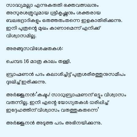
സാദ്ധ്യമല്ലാ എന്നുകരുതി ഭക്തവത്സലനും
അസുരശത്രുവുമായ ശ്രീകൃഷ്ണനും ശക്തരായ
ബലഭദ്രാദികളും ഒരുത്തരുംതന്നെ ഇളകാതിരിക്കുന്നു.
ഇനി പുത്രന്റെ മുഖം കാണാമെന്ന് എനിക്ക്
വിശ്വാസമില്ല.
അരങ്ങുസവിശേഷതകൾ:
ചെമ്പട 16 മാത്ര കാലം തള്ളി.
ബ്രാഹ്മണൻ പദം കലാശിച്ചിട്ട് പുത്രശരീരത്തുനുസമീപം
ദുഃഖിച്ച് ഇരിക്കുന്നു.
അർജ്ജുനൻ:’കഷ്ടം! സാധുബ്രാഹ്മണന് ഒട്ടും വിശ്വാസം
വരുന്നില്ല. ഇനി എന്റെ യോഗ്യതകൾ ധരിപ്പിച്ച്
ഇദ്ദേഹത്തിന് വിശ്വാസം വരുത്തുകതന്നെ’
അർജ്ജുനൻ അടുത്ത പദം അഭിനയിക്കുന്നു.