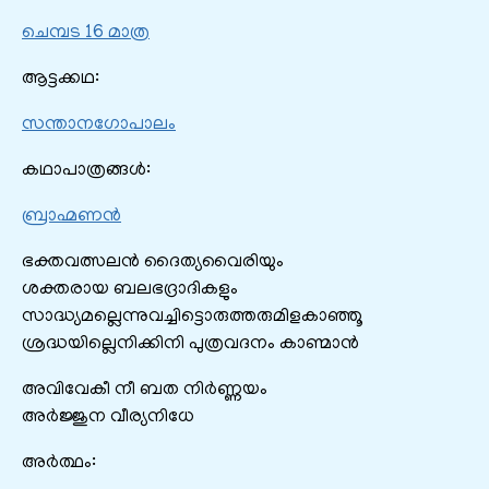
ചെമ്പട 16 മാത്ര
ആട്ടക്കഥ:
സന്താനഗോപാലം
കഥാപാത്രങ്ങൾ:
ബ്രാഹ്മണൻ
ഭക്തവത്സലൻ ദൈത്യവൈരിയും
ശക്തരായ ബലഭദ്രാദികളും
സാദ്ധ്യമല്ലെന്നുവച്ചിട്ടൊരുത്തരുമിളകാഞ്ഞൂ
ശ്രദ്ധയില്ലെനിക്കിനി പുത്രവദനം കാണ്മാൻ
അവിവേകീ നീ ബത നിർണ്ണയം
അർജ്ജുന വീര്യനിധേ
അർത്ഥം: