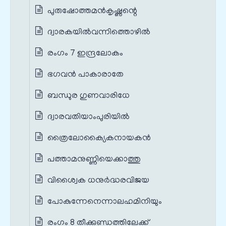
പുരുഷോത്തമൻകൃഷ്ണന്റെ
ദ്വാരകയിൽവന്നിത്തൊഴിൽ
രംഗം 7 ഇന്ദ്രലോകം
ഭഗവൻ പാകാരാതേ
ബന്ധുര ഗുണവാരിധേ
ദ്വാരവതിയാംപുരിയിൽ
ത്രൈലോക്യൈകനായകൻ
പത്താമനുണ്ണിയെക്കാത്തു
വിശ്വൈക ധനുർദ്ധരവിജയ
പോകുന്നേനെന്നാലഹമിനിയും
രംഗം 8 തീക്കുണ്ഡത്തിലേക്ക്