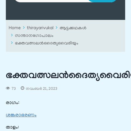
Home
thirayarivukal
ആട്ടക്കഥകൾ
സന്താനഗോപാലം
ഭക്തവത്സലൻദൈത്യവൈരിയും
ഭക്തവത്സലൻദൈത്യവൈരി
73
നവംബർ 21, 2023
രാഗം:
ശങ്കരാഭരണം
താളം: