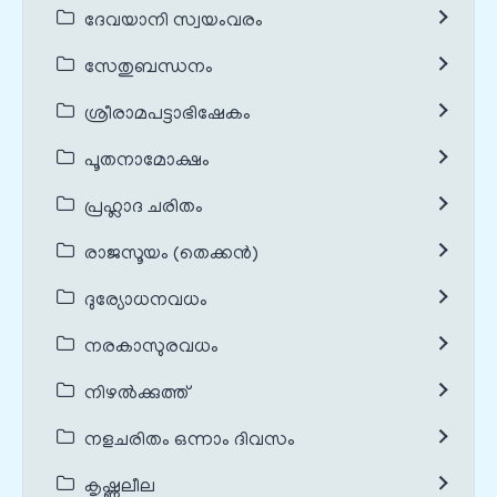
ദേവയാനി സ്വയംവരം
സേതുബന്ധനം
ശ്രീരാമപട്ടാഭിഷേകം
പൂതനാമോക്ഷം
പ്രഹ്ലാദ ചരിതം
രാജസൂയം (തെക്കൻ)
ദുര്യോധനവധം
നരകാസുരവധം
നിഴൽക്കുത്ത്
നളചരിതം ഒന്നാം ദിവസം
കൃഷ്ണലീല