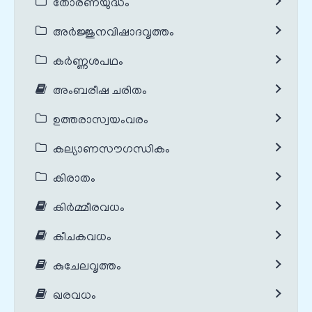
തോരണയുദ്ധം
അർജ്ജുനവിഷാദവൃത്തം
കർണ്ണശപഥം
അംബരീഷ ചരിതം
ഉത്തരാസ്വയംവരം
കല്യാണസൗഗന്ധികം
കിരാതം
കിർമ്മീരവധം
കീചകവധം
കുചേലവൃത്തം
ഖരവധം