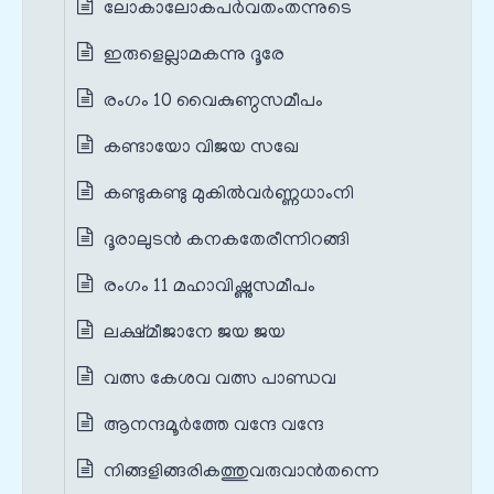
ലോകാലോകപർവതംതന്നുടെ
ഇരുളെല്ലാമകന്നു ദൂരേ
രംഗം 10 വൈകുണ്ഠസമീപം
കണ്ടായോ വിജയ സഖേ
കണ്ടുകണ്ടു മുകിൽവർണ്ണധാംനി
ദൂരാലുടൻ കനകതേരീന്നിറങ്ങി
രംഗം 11 മഹാവിഷ്ണുസമീപം
ലക്ഷ്മീജാനേ ജയ ജയ
വത്സ കേശവ വത്സ പാണ്ഡവ
ആനന്ദമൂർത്തേ വന്ദേ വന്ദേ
നിങ്ങളിങ്ങരികത്തുവരുവാൻതന്നെ