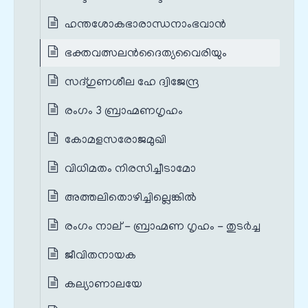
ഹന്തശോകഭാരാന്ധനാംഭവാൻ
ഭക്തവത്സലൻദൈത്യവൈരിയും
സദ്ഗുണശീല ഹേ ദ്വിജേന്ദ്ര
രംഗം 3 ബ്രാഹ്മണഗൃഹം
കോമളസരോജമുഖി
വിധിമതം നിരസിച്ചീടാമോ
അത്തലിതൊഴിച്ചില്ലെങ്കിൽ
രംഗം നാല് - ബ്രാഹ്മണ ഗൃഹം - തുടർച്ച
ജീവിതനായക
കല്യാണാലയേ