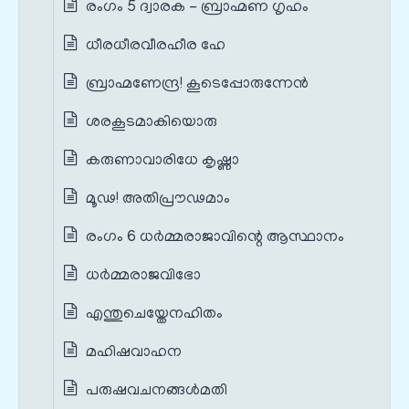
രംഗം 5 ദ്വാരക - ബ്രാഹ്മണ ഗൃഹം
ധീരധീരവീരഹീര ഹേ
ബ്രാഹ്മണേന്ദ്ര! കൂടെപ്പോരുന്നേൻ
ശരകൂടമാകിയൊരു
കരുണാവാരിധേ കൃഷ്ണാ
മൂഢ! അതിപ്രൗഢമാം
രംഗം 6 ധർമ്മരാജാവിന്റെ ആസ്ഥാനം
ധർമ്മരാജവിഭോ
എന്തുചെയ്തേനഹിതം
മഹിഷവാഹന
പരുഷവചനങ്ങൾമതി