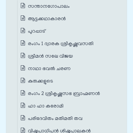
സന്താനഗോപാലം
ആട്ടക്കഥാകാരൻ
പുറപ്പാട്
രംഗം 1 ദ്വാരക ശ്രീകൃഷ്ണവസതി
ശ്രീമൻ സഖേ വിജയ
നാഥാ ഭവൽ ചരണ
കുരുക്കളുടെ
രംഗം 2 ശ്രീകൃഷ്ണസഭ ബ്രാഹ്മണൻ
ഹാ ഹാ കരോമി
പരിദേവിതം മതിമതി തവ
വിഷ്ടപാധിപൻ ശിഷ്ടപാലകൻ