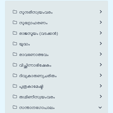
സുന്ദരീസ്വയംവരം
സുഭദ്രാഹരണം
രാജസൂയം (വടക്കൻ)
യുദ്ധം
രാവണോത്ഭവം
വിച്ഛിന്നാഭിഷേകം
ദിവ്യകാരുണ്യചരിതം
പുത്രകാമേഷ്ടി
രുഗ്മിണീസ്വയംവരം
സന്താനഗോപാലം