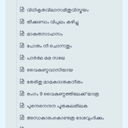
വിധികൃതവിലാസമിതുവിസ്മയം
തീക്കുണ്ഡം വിപുലം കഴിച്ചു
മാകുരുസാഹസം
പോരും നീ ചൊന്നതും
പാർത്ഥ മമ സഖേ
വൈകുണ്ഠവാസിയായ
തേരിതു മാമകദാരുകനീതം
രംഗം 9 വൈകുണ്ഠത്തിലേക്ക് യാത്ര
പുരന്ദരനന്ദന പൂരുകുലതിലക
അന്ധകാരംകൊണ്ടത്ര ദേശവുംദിക്കും