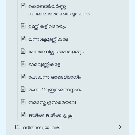
കൊണ്ടൽവർണ്ണ
ബാലന്മാരെക്കൊണ്ടുചെന്നു
ഉണ്ണികളിവരേയും
വന്നാലുമുണ്ണികളേ
പോരുന്നില്ല ഞങ്ങളെങ്ങും
ഓമലുണ്ണികളേ
പോകുന്നു ഞങ്ങളിദാനീം
രംഗം 12 ബ്രാഹ്മണഗൃഹം
നമസ്തേ ഭൂസുരമൗലേ
ജയിക്ക ജയിക്ക കൃഷ്ണ
സീതാസ്വയംവരം