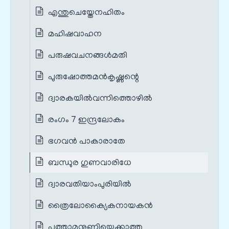
എന്തുചെയ്തേനഹിതം
മഹിഷവാഹന
പരുഷവചനങ്ങൾമതി
പുരുഷോത്തമൻകൃഷ്ണന്റെ
ദ്വാരകയിൽവന്നിത്തൊഴിൽ
രംഗം 7 ഇന്ദ്രലോകം
ഭഗവൻ പാകാരാതേ
ബന്ധുര ഗുണവാരിധേ
ദ്വാരവതിയാംപുരിയിൽ
ത്രൈലോക്യൈകനായകൻ
പത്താമനുണ്ണിയെക്കാത്തു