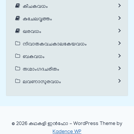
കീചകവധം
കുചേലവൃത്തം
ഖരവധം
നിവാതകവചകാലകേയവധം
ബകവധം
രുഗ്മാംഗദചരിതം
ലവണാസുരവധം
© 2026 കഥകളി ഇൻഫോ - WordPress Theme by
Kadence WP