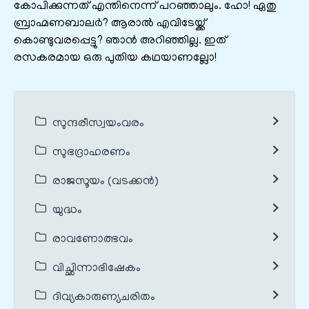
കോപിക്കുന്നത് എന്തിനെന്ന് പറഞ്ഞാലും. ഹോ! ഏതു
ബ്രാഹ്മണബാലർ? ആരാൽ എവിടേയ്ക്ക്
കൊണ്ടുവരപ്പെട്ടു? ഞാൻ അറിഞ്ഞില്ല. ഇത്
രസകരമായ ഒരു പുതിയ കഥയാണല്ലോ!
സുന്ദരീസ്വയംവരം
സുഭദ്രാഹരണം
രാജസൂയം (വടക്കൻ)
യുദ്ധം
രാവണോത്ഭവം
വിച്ഛിന്നാഭിഷേകം
ദിവ്യകാരുണ്യചരിതം