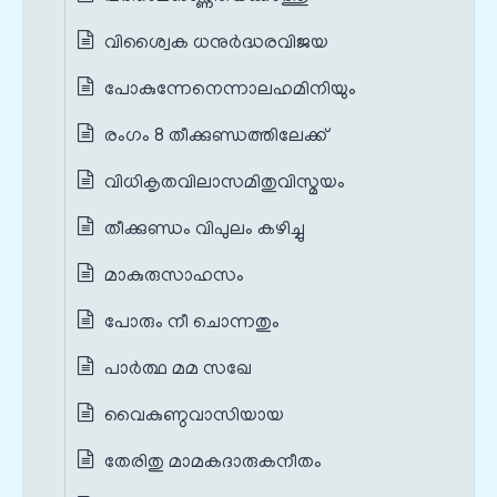
വിശ്വൈക ധനുർദ്ധരവിജയ
പോകുന്നേനെന്നാലഹമിനിയും
രംഗം 8 തീക്കുണ്ഡത്തിലേക്ക്
വിധികൃതവിലാസമിതുവിസ്മയം
തീക്കുണ്ഡം വിപുലം കഴിച്ചു
മാകുരുസാഹസം
പോരും നീ ചൊന്നതും
പാർത്ഥ മമ സഖേ
വൈകുണ്ഠവാസിയായ
തേരിതു മാമകദാരുകനീതം