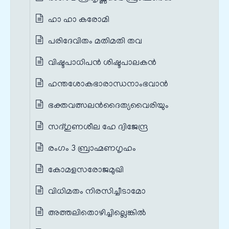
ഹാ ഹാ കരോമി
പരിദേവിതം മതിമതി തവ
വിഷ്ടപാധിപൻ ശിഷ്ടപാലകൻ
ഹന്തശോകഭാരാന്ധനാംഭവാൻ
ഭക്തവത്സലൻദൈത്യവൈരിയും
സദ്ഗുണശീല ഹേ ദ്വിജേന്ദ്ര
രംഗം 3 ബ്രാഹ്മണഗൃഹം
കോമളസരോജമുഖി
വിധിമതം നിരസിച്ചീടാമോ
അത്തലിതൊഴിച്ചില്ലെങ്കിൽ