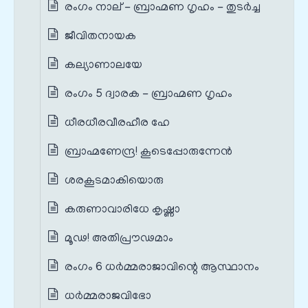
രംഗം നാല് - ബ്രാഹ്മണ ഗൃഹം - തുടർച്ച
ജീവിതനായക
കല്യാണാലയേ
രംഗം 5 ദ്വാരക - ബ്രാഹ്മണ ഗൃഹം
ധീരധീരവീരഹീര ഹേ
ബ്രാഹ്മണേന്ദ്ര! കൂടെപ്പോരുന്നേൻ
ശരകൂടമാകിയൊരു
കരുണാവാരിധേ കൃഷ്ണാ
മൂഢ! അതിപ്രൗഢമാം
രംഗം 6 ധർമ്മരാജാവിന്റെ ആസ്ഥാനം
ധർമ്മരാജവിഭോ