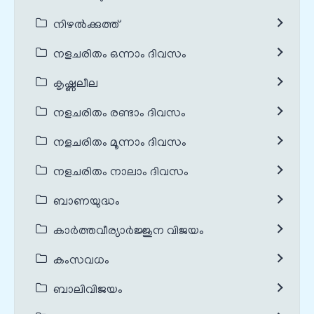
നിഴൽക്കുത്ത്
നളചരിതം ഒന്നാം ദിവസം
കൃഷ്ണലീല
നളചരിതം രണ്ടാം ദിവസം
നളചരിതം മൂന്നാം ദിവസം
നളചരിതം നാലാം ദിവസം
ബാണയുദ്ധം
കാർത്തവീര്യാർജ്ജുന വിജയം
കംസവധം
ബാലിവിജയം