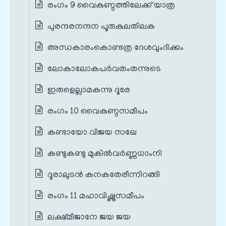
രംഗം 9 വൈകുണ്ഠത്തിലേക്ക് യാത്ര
പുരന്ദരനന്ദന പൂരുകുലതിലക
അന്ധകാരംകൊണ്ടത്ര ദേശവുംദിക്കും
ലോകാലോകപർവതംതന്നുടെ
ഇരുളെല്ലാമകന്നു ദൂരേ
രംഗം 10 വൈകുണ്ഠസമീപം
കണ്ടായോ വിജയ സഖേ
കണ്ടുകണ്ടു മുകിൽവർണ്ണധാംനി
ദൂരാലുടൻ കനകതേരീന്നിറങ്ങി
രംഗം 11 മഹാവിഷ്ണുസമീപം
ലക്ഷ്മീജാനേ ജയ ജയ