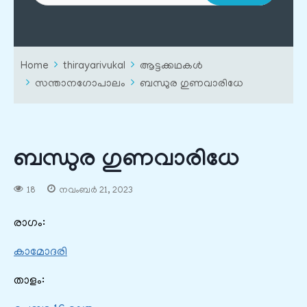
Home
thirayarivukal
ആട്ടക്കഥകൾ
സന്താനഗോപാലം
ബന്ധുര ഗുണവാരിധേ
ബന്ധുര ഗുണവാരിധേ
18
നവംബർ 21, 2023
രാഗം:
കാമോദരി
താളം: