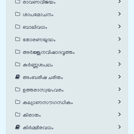
രാവണവിജയം
ശാപമോചനം
ബാലിവധം
തോരണയുദ്ധം
അർജ്ജുനവിഷാദവൃത്തം
കർണ്ണശപഥം
അംബരീഷ ചരിതം
ഉത്തരാസ്വയംവരം
കല്യാണസൗഗന്ധികം
കിരാതം
കിർമ്മീരവധം