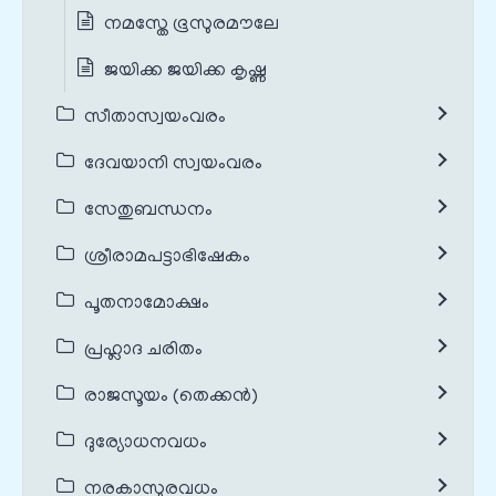
നമസ്തേ ഭൂസുരമൗലേ
ജയിക്ക ജയിക്ക കൃഷ്ണ
സീതാസ്വയംവരം
ദേവയാനി സ്വയംവരം
സേതുബന്ധനം
ശ്രീരാമപട്ടാഭിഷേകം
പൂതനാമോക്ഷം
പ്രഹ്ലാദ ചരിതം
രാജസൂയം (തെക്കൻ)
ദുര്യോധനവധം
നരകാസുരവധം