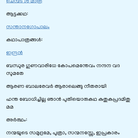
ചെമ്പട 16 മാത്ര
ആട്ടക്കഥ:
സന്താനഗോപാലം
കഥാപാത്രങ്ങൾ:
ഇന്ദ്രൻ
ബന്ധുര ഗുണവാരിധേ കോപമെന്തേവം നന്ദന വദ
സുമതേ
ആരണ ബാലരേവർ ആരാലെങ്ങു നീതരായി
ഹന്ത ബോധിച്ചില്ല ഞാൻ പുതിയൊരുകഥ കുതുകപ്രദമിതു
മമ
അർത്ഥം:
നന്മയുടെ സമുദ്രമേ, പുത്രാ, സന്മനസ്സേ, ഇപ്രകാരം