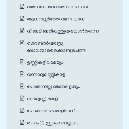
വത്സ കേശവ വത്സ പാണ്ഡവ
ആനന്ദമൂർത്തേ വന്ദേ വന്ദേ
നിങ്ങളിങ്ങരികത്തുവരുവാൻതന്നെ
കൊണ്ടൽവർണ്ണ
ബാലന്മാരെക്കൊണ്ടുചെന്നു
ഉണ്ണികളിവരേയും
വന്നാലുമുണ്ണികളേ
പോരുന്നില്ല ഞങ്ങളെങ്ങും
ഓമലുണ്ണികളേ
പോകുന്നു ഞങ്ങളിദാനീം
രംഗം 12 ബ്രാഹ്മണഗൃഹം