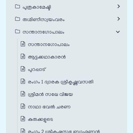
പുത്രകാമേഷ്ടി
രുഗ്മിണീസ്വയംവരം
സന്താനഗോപാലം
സന്താനഗോപാലം
ആട്ടക്കഥാകാരൻ
പുറപ്പാട്
രംഗം 1 ദ്വാരക ശ്രീകൃഷ്ണവസതി
ശ്രീമൻ സഖേ വിജയ
നാഥാ ഭവൽ ചരണ
കുരുക്കളുടെ
രംഗം 2 ശ്രീകൃഷ്ണസഭ ബ്രാഹ്മണൻ