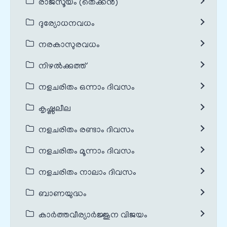
രാജസൂയം (തെക്കൻ)
ദുര്യോധനവധം
നരകാസുരവധം
നിഴൽക്കുത്ത്
നളചരിതം ഒന്നാം ദിവസം
കൃഷ്ണലീല
നളചരിതം രണ്ടാം ദിവസം
നളചരിതം മൂന്നാം ദിവസം
നളചരിതം നാലാം ദിവസം
ബാണയുദ്ധം
കാർത്തവീര്യാർജ്ജുന വിജയം