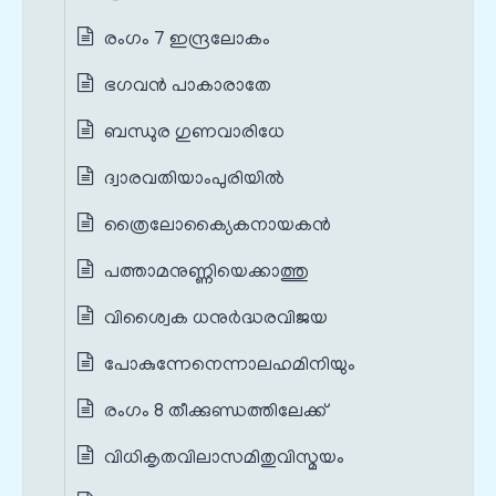
രംഗം 7 ഇന്ദ്രലോകം
ഭഗവൻ പാകാരാതേ
ബന്ധുര ഗുണവാരിധേ
ദ്വാരവതിയാംപുരിയിൽ
ത്രൈലോക്യൈകനായകൻ
പത്താമനുണ്ണിയെക്കാത്തു
വിശ്വൈക ധനുർദ്ധരവിജയ
പോകുന്നേനെന്നാലഹമിനിയും
രംഗം 8 തീക്കുണ്ഡത്തിലേക്ക്
വിധികൃതവിലാസമിതുവിസ്മയം