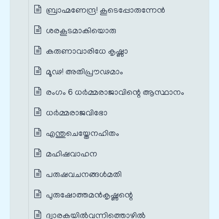
ബ്രാഹ്മണേന്ദ്ര! കൂടെപ്പോരുന്നേൻ
ശരകൂടമാകിയൊരു
കരുണാവാരിധേ കൃഷ്ണാ
മൂഢ! അതിപ്രൗഢമാം
രംഗം 6 ധർമ്മരാജാവിന്റെ ആസ്ഥാനം
ധർമ്മരാജവിഭോ
എന്തുചെയ്തേനഹിതം
മഹിഷവാഹന
പരുഷവചനങ്ങൾമതി
പുരുഷോത്തമൻകൃഷ്ണന്റെ
ദ്വാരകയിൽവന്നിത്തൊഴിൽ