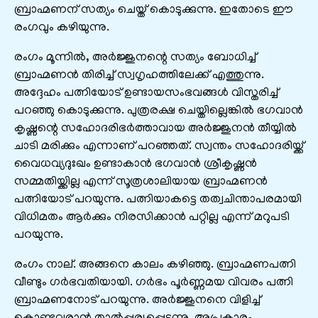
ബ്രാഹ്മണന്‌ സത്യം ചെയ്ത്‌ കൊടുക്കുന്നു. ഇതോടെ ഈ
രംഗവും കഴിയുന്നു.
രംഗം മൂന്നിൽ, അർജ്ജുനന്റെ സത്യം ബോധിച്ച്
ബ്രാഹ്മണൻ തിരിച്ച് സ്വഗൃഹത്തിലേക്ക് എത്തുന്നു.
അദ്ദേഹം പത്നിയോട് ഉണ്ടായസംഭവങ്ങൾ വിസ്തരിച്ച്
പറഞ്ഞു കൊടുക്കുന്നു. പുത്രരക്ഷ ചെയ്തില്ലെങ്കിൽ ഭഗവാൻ
കൃഷ്ണന്റെ സഹോദരിഭർത്താവായ അർജ്ജുനൻ തീയ്യിൽ
ചാടി മരിക്കും എന്നാണ് പറഞ്ഞത്. സ്വന്തം സഹോദരിയ്ക്ക്
വൈധവ്യദുഃഖം ഉണ്ടാകാൻ ഭഗവാൻ ശ്രീകൃഷ്ണൻ
സമ്മതിയ്ക്കില്ല എന്ന് സൂത്രശാലിയായ ബ്രാഹ്മണൻ
പത്നിയോട് പറയുന്നു. പത്നിയാകട്ടെ തത്വചിന്താപരമായി
വിധിമതം ആർക്കും നിരസിക്കാൻ പറ്റില്ല എന്ന് മറുപടി
പറയുന്നു.
രംഗം നാല്. അങ്ങനെ കാലം കഴിഞ്ഞു. ബ്രാഹ്മണപത്നി
വീണ്ടും ഗർഭവതിയായി. ഗർഭം പൂർണ്ണമയ വിവരം പത്നി
ബ്രാഹ്മണനോട് പറയുന്നു. അർജ്ജുനനെ വിളിച്ച്