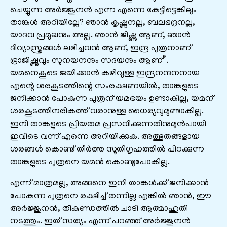
ചെയ്യുന്ന അര്‍ജ്ജുനന്‍ എന്ന എന്നെ കേട്ടിട്ടെങ്കിലും
താങ്കള്‍ അറിയില്ലേ? ഞാന്‍ കൃഷ്ണനല്ല, ബലഭദ്രനല്ല,
യാദവ പ്രമുഖനും അല്ല. ഞാന്‍ ജിഷ്ണു ആണ്‌, ഞാന്‍
ദിവ്യാസ്ത്രങ്ങള്‍ ലഭിച്ചവന്‍ ആണ്‌, ഇന്ദ്ര പുത്രനാണ്‌
ഭ്രാജിഷ്ണുവും സുനയനനും സദയനും ആണ്‌”.
യമനെകൂടെ ജയിക്കാന്‍ കഴിവുള്ള ഇന്ദ്രനന്ദനനായ
എന്റെ ശരകൂടത്തിന്റെ സംരക്ഷണയില്‍, താങ്കളുടെ
ജനിക്കാന്‍ പോകുന്ന പുത്രന്‌ യമഭയം ഉണ്ടാകില്ല, യമന്‌
ശരകൂടത്തിനരികത്ത്‌ വരാനുള്ള ധൈര്യവുമുണ്ടാകില്ല.
ഇനി താങ്കളുടെ പ്രിയതമ പ്രസവിക്കുന്നതിനുമുന്‍പായി
ഇവിടെ വന്ന് എന്നെ അറിയിക്കുക. അത്ഭുതങ്ങളായ
ശരങ്ങള്‍ കൊണ്ട്‌ തീര്‍ത്ത സൂതിഗൃഹത്തില്‍ പിറക്കുന്ന
താങ്കളുടെ പുത്രനെ യമന്‍ കൊണ്ടുപോകില്ല.
എന്ന് മാത്രമല്ല, അങ്ങനെ ഇനി താങ്കള്‍ക്ക്‌ ജനിക്കാന്‍
പോകുന്ന പുത്രനെ രക്ഷിച്ച്‌ തന്നില്ല എങ്കില്‍ ഞാന്‍, ഈ
അര്‍ജ്ജുനന്‍, തീകുണ്ഡത്തില്‍ ചാടി ആത്മാഹുതി
നടത്തും. ഇത്‌ സത്യം എന്ന് പറഞ്ഞ്‌ അര്‍ജ്ജുനന്‍