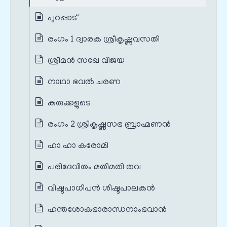
പുറപ്പാട്
രംഗം 1 ദ്വാരക ശ്രീകൃഷ്ണവസതി
ശ്രീമൻ സഖേ വിജയ
നാഥാ ഭവൽ ചരണ
കുരുക്കളുടെ
രംഗം 2 ശ്രീകൃഷ്ണസഭ ബ്രാഹ്മണൻ
ഹാ ഹാ കരോമി
പരിദേവിതം മതിമതി തവ
വിഷ്ടപാധിപൻ ശിഷ്ടപാലകൻ
ഹന്തശോകഭാരാന്ധനാംഭവാൻ