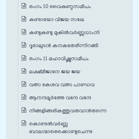
രംഗം 10 വൈകുണ്ഠസമീപം
കണ്ടായോ വിജയ സഖേ
കണ്ടുകണ്ടു മുകിൽവർണ്ണധാംനി
ദൂരാലുടൻ കനകതേരീന്നിറങ്ങി
രംഗം 11 മഹാവിഷ്ണുസമീപം
ലക്ഷ്മീജാനേ ജയ ജയ
വത്സ കേശവ വത്സ പാണ്ഡവ
ആനന്ദമൂർത്തേ വന്ദേ വന്ദേ
നിങ്ങളിങ്ങരികത്തുവരുവാൻതന്നെ
കൊണ്ടൽവർണ്ണ
ബാലന്മാരെക്കൊണ്ടുചെന്നു