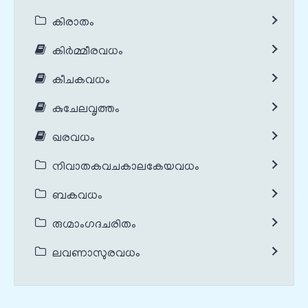
കിരാതം
കിർമ്മീരവധം
കീചകവധം
കുചേലവൃത്തം
ഖരവധം
നിവാതകവചകാലകേയവധം
ബകവധം
രുഗ്മാംഗദചരിതം
ലവണാസുരവധം