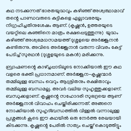
കഥ നടക്കുന്നത്‌ ഭാരതയുദ്ധവും കഴിഞ്ഞ്‌ അശ്വത്ഥാമാവ്
തന്റെ പാണ്ഡവരുടെ കുട്ടികളെ എല്ലാവരേയും
നിഗ്രഹിച്ചതിനുശേഷം ആണ്‌. (കൃഷ്ണന്‍, ഉത്തരയുടെ
വയറ്റിലെ കുഞ്ഞിനെ മാത്രം രക്ഷപ്പെടുത്തുന്നു) യുദ്ധം
കഴിഞ്ഞ്‌ അശ്വമേധസമയത്ത്‌ ദുശ്ശളയെ അര്‍ജ്ജുനന്‍
കണ്ടിരുന്നു. അവിടെ അര്‍ജ്ജുനന്‍ വരുന്ന വിവരം കേട്ട്‌
പേടിച്ച്‌ സുരഥന്‍ (ദുശ്ശളയുടെ മകന്‍) മരിക്കുന്നു.
ബ്രാഹ്മണന്റെ കാഴ്ച്ചപ്പാടിലൂടെ നോക്കിയാല്‍ ഈ കഥ
വളരെ ഭക്തി പ്രധാനമാണ്‌. അര്‍ജ്ജുന-കൃഷ്ണന്മാര്‍
തമ്മിലുള്ള ബന്ധം വെറും ആശ്രിതനും രക്ഷിതാവും
തമ്മിലുള്ള ബന്ധമല്ല. അവര്‍ വലിയ സുഹൃത്തുക്കളാണ്‌.
ബന്ധുക്കളാണ്‌. കൃഷ്ണന്റെ സഹോദരി സുഭദ്രയെ ആണ്‌
അര്‍ജ്ജുനന്‍ വിവാഹം ചെയ്തിരിക്കുന്നത്‌. അങ്ങനെ
നോക്കിയാല്‍ സുഹൃദ്ബന്ധത്തില്‍ വിള്ളല്‍ വന്നാലുള്ള
പ്രശ്നങ്ങള്‍ കൂടെ ഈ കഥയില്‍ ഒരു നേര്‍ത്ത രേഖയായി
കിടക്കുന്നു. കൃഷ്ണന്റെ പേരില്‍ സത്യം ചെയ്ത്‌ കൊടുത്തിട്ടും