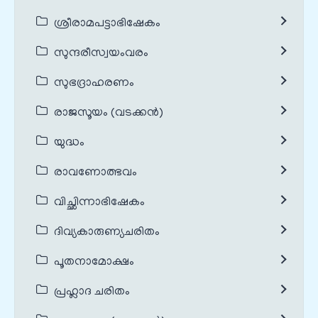
ശ്രീരാമപട്ടാഭിഷേകം
സുന്ദരീസ്വയംവരം
സുഭദ്രാഹരണം
രാജസൂയം (വടക്കൻ)
യുദ്ധം
രാവണോത്ഭവം
വിച്ഛിന്നാഭിഷേകം
ദിവ്യകാരുണ്യചരിതം
പൂതനാമോക്ഷം
പ്രഹ്ലാദ ചരിതം