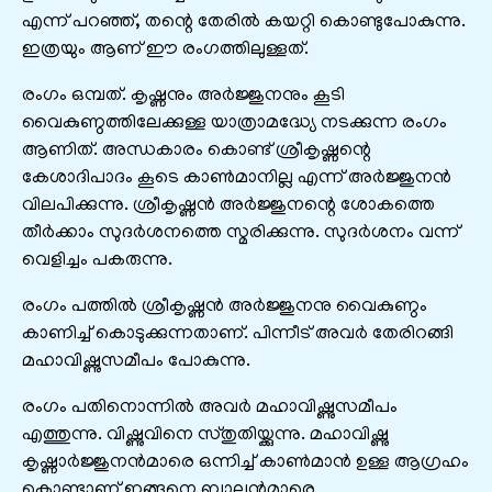
എന്ന് പറഞ്ഞ്, തന്റെ തേരിൽ കയറ്റി കൊണ്ടുപോകുന്നു.
ഇത്രയും ആണ് ഈ രംഗത്തിലുള്ളത്.
രംഗം ഒമ്പത്. കൃഷ്ണനും അർജ്ജുനനും കൂടി
വൈകുണ്ഠത്തിലേക്കുള്ള യാത്രാമദ്ധ്യേ നടക്കുന്ന രംഗം
ആണിത്. അന്ധകാരം കൊണ്ട് ശ്രീകൃഷ്ണന്റെ
കേശാദിപാദം കൂടെ കാൺമാനില്ല എന്ന് അർജ്ജുനൻ
വിലപിക്കുന്നു. ശ്രീകൃഷ്ണൻ അർജ്ജുനന്റെ ശോകത്തെ
തീർക്കാം സുദർശനത്തെ സ്മരിക്കുന്നു. സുദർശനം വന്ന്
വെളിച്ചം പകരുന്നു.
രംഗം പത്തിൽ ശ്രീകൃഷ്ണൻ അർജ്ജുനനു വൈകുണ്ഠം
കാണിച്ച് കൊടുക്കുന്നതാണ്. പിന്നീട് അവർ തേരിറങ്ങി
മഹാവിഷ്ണുസമീപം പോകുന്നു.
രംഗം പതിനൊന്നിൽ അവർ മഹാവിഷ്ണുസമീപം
എത്തുന്നു. വിഷ്ണുവിനെ സ്തുതിയ്ക്കുന്നു. മഹാവിഷ്ണു
കൃഷ്ണാർജ്ജുനൻമാരെ ഒന്നിച്ച് കാൺമാൻ ഉള്ള ആഗ്രഹം
കൊണ്ടാണ് ഇങ്ങനെ ബാലൻമാരെ