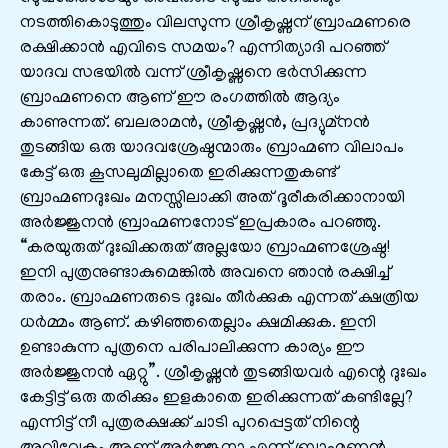
നടത്തികൊടുത്തും വിലസുന്ന ശ്രീകൃഷ്ണന്‌ ബ്രാഹ്മണരെ
രക്ഷിക്കാന്‍ എവിടെ സമയം? എന്നിത്യാദി പറഞ്ഞ്‌
യാദവ സഭയില്‍ വന്ന് ശ്രീകൃഷ്ണനെ ഭര്‍സിക്കുന്ന
ബ്രാഹ്മണനെ ആണ്‌ ഈ രംഗത്തില്‍ ആദ്യം
കാണുന്നത്. ബലരാമന്‍, ശ്രീകൃഷ്ണന്‍, പ്രദ്യുമ്നന്‍
തുടങ്ങിയ ഒരു യാദവശ്രേഷ്ഠന്മാരും ബ്രാഹ്മണ വിലാപം
കേട്ട്‌ ഒരു കൂസലുമില്ലാതെ ഇരിക്കുന്നതുകണ്ട്‌
ബ്രാഹ്മണദുഃഖം മനസ്സിലാക്കി അത്‌ ദൂരീകരിക്കാനായി
അര്‍ജ്ജുനന്‍ ബ്രാഹ്മണനോട്‌ ഇപ്രകാരം പറഞ്ഞു.
“കരയുരുത്‌ ദുഃഖിക്കരുത്‌ അല്ലയോ ബ്രാഹ്മണശ്രേഷ്ഠ!
ഇനി പുത്രനുണ്ടാകുമെങ്കില്‍ അവനെ ഞാന്‍ രക്ഷിച്ച്‌
തരാം. ബ്രാഹ്മണരുടെ ദുഃഖം തീര്‍ക്കുക എന്നത്‌ ക്ഷത്രിയ
ധര്‍മ്മം ആണ്‌. കഴിഞ്ഞതെല്ലാം ക്ഷമിക്കുക. ഇനി
ഉണ്ടാകുന്ന പുത്രനെ പരിപാലിക്കുന്ന കാര്യം ഈ
അര്‍ജ്ജുനന്‍ ഏറ്റു”. ശ്രീകൃഷ്ണന്‍ തുടങ്ങിയവര്‍ എന്റെ ദുഃഖം
കേട്ടിട്ട്‌ ഒരു തരിക്കും ഇളകാതെ ഇരിക്കുന്നത്‌ കണ്ടില്ലേ?
എന്നിട്ട്‌ നീ പുത്രരക്ഷക്ക്‌ ചാടി പുറപ്പെട്ടത്‌ നിന്റെ