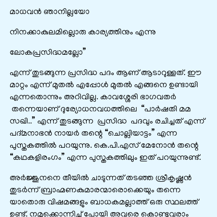
മാധവൻ ഞാനില്ലയോ
നിനക്കാകുലമില്ലൊരു കാര്യത്തിനും എന്നു
ലോകപ്രസിദ്ധമല്ലോ”
എന്ന് തുടങ്ങുന്ന പ്രസിദ്ധ പദം ആണ് ആടാറുള്ളത്. ഈ
മാറ്റം എന്ന് മുതൽ എപ്പോൾ മുതൽ എങ്ങനെ ഉണ്ടായി
എന്നതൊന്നും അറിവില്ല. കാവശ്ശേരി ഭാഗവതർ
തന്നെയാണ് ദുര്യോധനവധത്തിലെ “പാർഷതി മമ
സഖി..” എന്ന് തുടങ്ങുന്ന പ്രസിദ്ധ പദവും രചിച്ചത് എന്ന്
പദ്മനാഭൻ നായർ തന്റെ “ചൊല്ലിയാട്ടം” എന്ന
പുസ്തകത്തിൽ പറയുന്നു. കെ.പി.എസ് മേനോൻ തന്റെ
“കഥകളിരംഗം” എന്ന പുസ്തകത്തിലും ഇത് പറയുന്നുണ്ട്.
അർജ്ജുനനെ തീയിൽ ചാടുന്നത് തടഞ്ഞ ശ്രീകൃഷ്ണൻ
തുടർന്ന് ബ്രാഹ്മണകുമാരന്മാരൊക്കെയും തന്നെ
യാതൊരു വിഷമങ്ങളും ബാധകമല്ലാത്ത് ഒരു സ്ഥലത്ത്
ഉണ്ട്. നമുക്കൊന്നിച്ച് പോയി അവരെ കൊണ്ടുവരാം