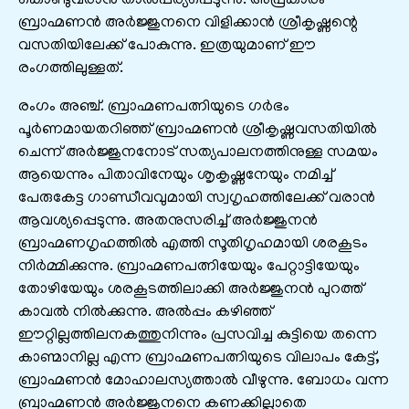
കൊണ്ടുവരാൻ താൽ‌പ്പര്യപ്പെടുന്നു. അപ്രകാരം
ബ്രാഹ്മണൻ അർജ്ജുനനെ വിളിക്കാൻ ശ്രീകൃഷ്ണന്റെ
വസതിയിലേക്ക് പോകുന്നു. ഇത്രയുമാണ് ഈ
രംഗത്തിലുള്ളത്.
രംഗം അഞ്ച്. ബ്രാഹ്മണപത്നിയുടെ ഗര്‍ഭം
പൂര്‍ണമായതറിഞ്ഞ് ബ്രാഹ്മണന്‍ ശ്രീകൃഷ്ണവസതിയില്‍
ചെന്ന് അര്‍ജ്ജുനനോട് സത്യപാലനത്തിനുള്ള സമയം
ആയെന്നും പിതാവിനേയും ശൃകൃഷ്ണനേയും നമിച്ച്
പേരുകേട്ട ഗാണ്ഡീവവുമായി സ്വഗൃഹത്തിലേക്ക് വരാന്‍
ആവശ്യപ്പെടുന്നു. അതനുസരിച്ച് അര്‍ജ്ജുനന്‍
ബ്രാഹ്മണഗൃഹത്തില്‍ എത്തി സൂതിഗൃഹമായി ശരകൂടം
നിര്‍മ്മിക്കുന്നു. ബ്രാഹ്മണപത്നിയേയും പേറ്റാട്ടിയേയും
തോഴിയേയും ശരകൂടത്തിലാക്കി അര്‍ജ്ജുനന്‍ പുറത്ത്
കാവല്‍ നില്‍ക്കുന്നു. അല്‍പ്പം കഴിഞ്ഞ്
ഈറ്റില്ലത്തിലനകത്തുനിന്നും പ്രസവിച്ച കുട്ടിയെ തന്നെ
കാണ്മാനില്ല എന്ന ബ്രാഹ്മണപത്നിയുടെ വിലാപം കേട്ട്,
ബ്രാഹ്മണന്‍ മോഹാലസ്യത്താല്‍ വീഴുന്നു. ബോധം വന്ന
ബ്രാഹ്മണന്‍ അര്‍ജ്ജുനനെ കണക്കില്ലാതെ