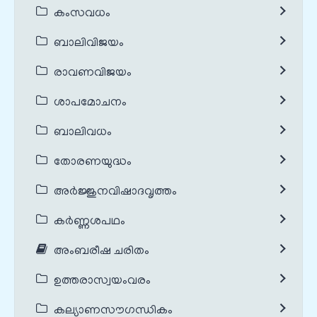
കംസവധം
ബാലിവിജയം
രാവണവിജയം
ശാപമോചനം
ബാലിവധം
തോരണയുദ്ധം
അർജ്ജുനവിഷാദവൃത്തം
കർണ്ണശപഥം
അംബരീഷ ചരിതം
ഉത്തരാസ്വയംവരം
കല്യാണസൗഗന്ധികം