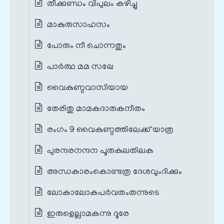
തീക്കുണ്ഡം വിപുലം കഴിച്ചു
മാകുരുസാഹസം
പോരും നീ ചൊന്നതും
പാർത്ഥ മമ സഖേ
വൈകുണ്ഠവാസിയായ
തേരിതു മാമകദാരുകനീതം
രംഗം 9 വൈകുണ്ഠത്തിലേക്ക് യാത്ര
പുരന്ദരനന്ദന പൂരുകുലതിലക
അന്ധകാരംകൊണ്ടത്ര ദേശവുംദിക്കും
ലോകാലോകപർവതംതന്നുടെ
ഇരുളെല്ലാമകന്നു ദൂരേ