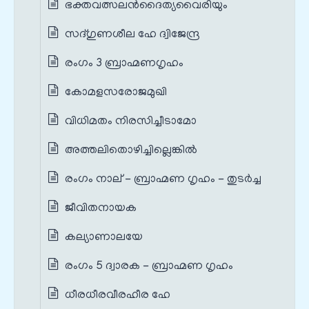
ഭക്തവത്സലൻദൈത്യവൈരിയും
സദ്ഗുണശീല ഹേ ദ്വിജേന്ദ്ര
രംഗം 3 ബ്രാഹ്മണഗൃഹം
കോമളസരോജമുഖി
വിധിമതം നിരസിച്ചീടാമോ
അത്തലിതൊഴിച്ചില്ലെങ്കിൽ
രംഗം നാല് - ബ്രാഹ്മണ ഗൃഹം - തുടർച്ച
ജീവിതനായക
കല്യാണാലയേ
രംഗം 5 ദ്വാരക - ബ്രാഹ്മണ ഗൃഹം
ധീരധീരവീരഹീര ഹേ