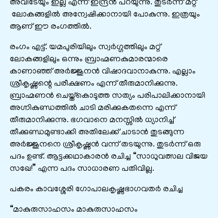
അവിടേയും ഇല്ല എന്ന് ഇന്ദ്രൻ പറയുന്നു. തുടർന്ന് മറ്റ്
ലോകങ്ങളിൽ അന്വേഷിക്കാനായി പോകുന്നു. ഇത്രയും
ആണ് ഈ രംഗത്തിൽ.
രംഗം എട്ട്. യമപുരിയിലും സ്വർഗ്ഗത്തിലും മറ്റ്
ലോകങ്ങളിലും ഒന്നും ബ്രാഹ്മണകുമാരന്മാരെ
കാണാഞ്ഞ് അർജ്ജുനൻ വിഷാദവാനാകുന്നു. എല്ലാം
ശ്രീകൃഷ്ണന്റെ പരീക്ഷണം എന്ന് തീരുമാനിക്കുന്നു.
ബ്രാഹ്മണൻ ചെയ്ത്കൊടുത്ത സത്യം പരിപാലിക്കാനായി
അഗ്നികുണ്ഡത്തിൽ ചാടി മരിക്കുകതന്നെ എന്ന്
തീരുമാനിക്കുന്നു. ഭഗവാനെ മനസ്സിൽ ധ്യാനിച്ച്
തീക്കുണ്ഡമുണ്ടാക്കി അതിലേക്ക് ചാടാൻ തുടങ്ങുന്ന
അർജ്ജുനനെ ശ്രീകൃഷ്ണൻ വന്ന് തടയുന്നു. തുടർന്ന് ഒരു
പദം ഉണ്ട്. ആട്ടക്കഥാകാരൻ രചിച്ച “സാധുവത്സല വിജയ
സഖേ!” എന്ന പദം സാധാരണ പതിവില്ല.
പകരം കാവശ്ശേരി ഗോപാലകൃഷ്ണഭാഗവതർ രചിച്ച
“മാകുരുസാഹസം മാകുരുസാഹസം