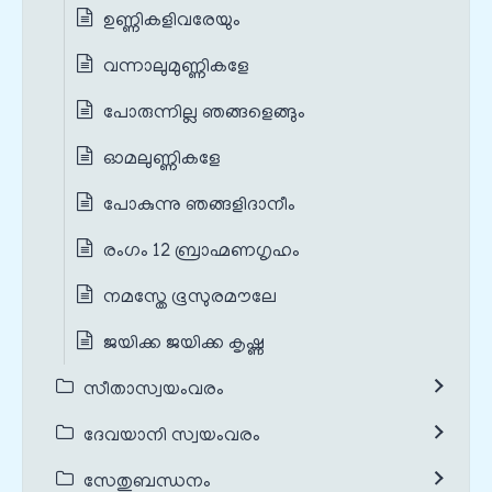
ഉണ്ണികളിവരേയും
വന്നാലുമുണ്ണികളേ
പോരുന്നില്ല ഞങ്ങളെങ്ങും
ഓമലുണ്ണികളേ
പോകുന്നു ഞങ്ങളിദാനീം
രംഗം 12 ബ്രാഹ്മണഗൃഹം
നമസ്തേ ഭൂസുരമൗലേ
ജയിക്ക ജയിക്ക കൃഷ്ണ
സീതാസ്വയംവരം
ദേവയാനി സ്വയംവരം
സേതുബന്ധനം