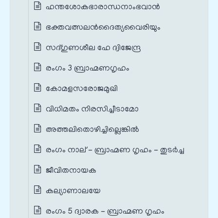
ഹന്തശോകഭാരാന്ധനാംഭവാൻ
ഭക്തവത്സലൻദൈത്യവൈരിയും
സദ്ഗുണശീല ഹേ ദ്വിജേന്ദ്ര
രംഗം 3 ബ്രാഹ്മണഗൃഹം
കോമളസരോജമുഖി
വിധിമതം നിരസിച്ചീടാമോ
അത്തലിതൊഴിച്ചില്ലെങ്കിൽ
രംഗം നാല് - ബ്രാഹ്മണ ഗൃഹം - തുടർച്ച
ജീവിതനായക
കല്യാണാലയേ
രംഗം 5 ദ്വാരക - ബ്രാഹ്മണ ഗൃഹം