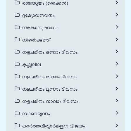
രാജസൂയം (തെക്കൻ)
ദുര്യോധനവധം
നരകാസുരവധം
നിഴൽക്കുത്ത്
നളചരിതം ഒന്നാം ദിവസം
കൃഷ്ണലീല
നളചരിതം രണ്ടാം ദിവസം
നളചരിതം മൂന്നാം ദിവസം
നളചരിതം നാലാം ദിവസം
ബാണയുദ്ധം
കാർത്തവീര്യാർജ്ജുന വിജയം