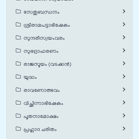
സേതുബന്ധനം
ശ്രീരാമപട്ടാഭിഷേകം
സുന്ദരീസ്വയംവരം
സുഭദ്രാഹരണം
രാജസൂയം (വടക്കൻ)
യുദ്ധം
രാവണോത്ഭവം
വിച്ഛിന്നാഭിഷേകം
പൂതനാമോക്ഷം
പ്രഹ്ലാദ ചരിതം