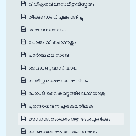
വിധികൃതവിലാസമിതുവിസ്മയം
തീക്കുണ്ഡം വിപുലം കഴിച്ചു
മാകുരുസാഹസം
പോരും നീ ചൊന്നതും
പാർത്ഥ മമ സഖേ
വൈകുണ്ഠവാസിയായ
തേരിതു മാമകദാരുകനീതം
രംഗം 9 വൈകുണ്ഠത്തിലേക്ക് യാത്ര
പുരന്ദരനന്ദന പൂരുകുലതിലക
അന്ധകാരംകൊണ്ടത്ര ദേശവുംദിക്കും
ലോകാലോകപർവതംതന്നുടെ