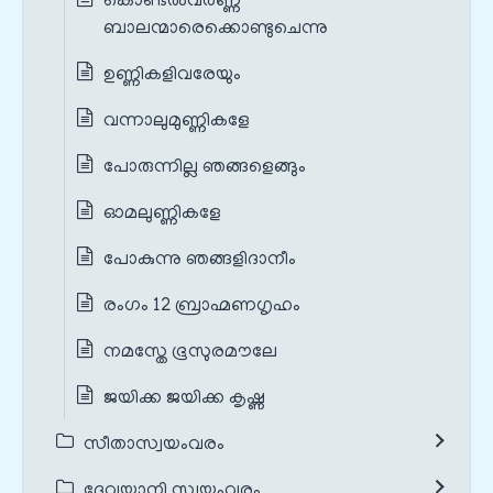
കൊണ്ടൽവർണ്ണ
ബാലന്മാരെക്കൊണ്ടുചെന്നു
ഉണ്ണികളിവരേയും
വന്നാലുമുണ്ണികളേ
പോരുന്നില്ല ഞങ്ങളെങ്ങും
ഓമലുണ്ണികളേ
പോകുന്നു ഞങ്ങളിദാനീം
രംഗം 12 ബ്രാഹ്മണഗൃഹം
നമസ്തേ ഭൂസുരമൗലേ
ജയിക്ക ജയിക്ക കൃഷ്ണ
സീതാസ്വയംവരം
ദേവയാനി സ്വയംവരം