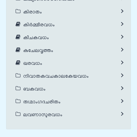
കിരാതം
കിർമ്മീരവധം
കീചകവധം
കുചേലവൃത്തം
ഖരവധം
നിവാതകവചകാലകേയവധം
ബകവധം
രുഗ്മാംഗദചരിതം
ലവണാസുരവധം