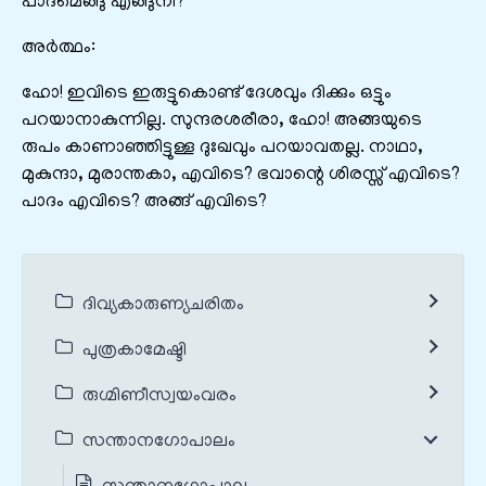
പാദമെങ്ങു എങ്ങുനീ?
അർത്ഥം:
ഹോ! ഇവിടെ ഇരുട്ടുകൊണ്ട് ദേശവും ദിക്കും ഒട്ടും
പറയാനാകുന്നില്ല. സുന്ദരശരീരാ, ഹോ! അങ്ങയുടെ
രുപം കാണാഞ്ഞിട്ടുള്ള ദുഃഖവും പറയാവതല്ല. നാഥാ,
മുകുന്ദാ, മുരാന്തകാ, എവിടെ? ഭവാന്റെ ശിരസ്സ് എവിടെ?
പാദം എവിടെ? അങ്ങ് എവിടെ?
ദിവ്യകാരുണ്യചരിതം
പുത്രകാമേഷ്ടി
രുഗ്മിണീസ്വയംവരം
സന്താനഗോപാലം