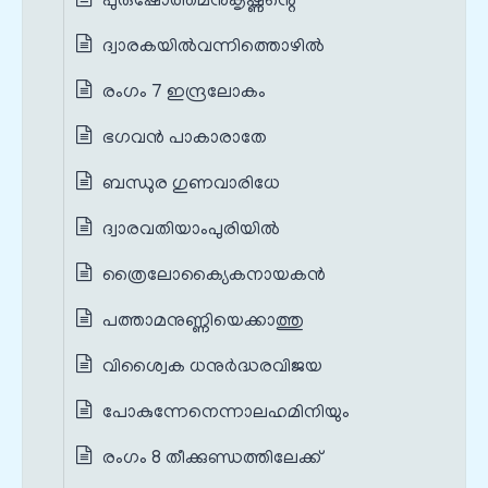
പുരുഷോത്തമൻകൃഷ്ണന്റെ
ദ്വാരകയിൽവന്നിത്തൊഴിൽ
രംഗം 7 ഇന്ദ്രലോകം
ഭഗവൻ പാകാരാതേ
ബന്ധുര ഗുണവാരിധേ
ദ്വാരവതിയാംപുരിയിൽ
ത്രൈലോക്യൈകനായകൻ
പത്താമനുണ്ണിയെക്കാത്തു
വിശ്വൈക ധനുർദ്ധരവിജയ
പോകുന്നേനെന്നാലഹമിനിയും
രംഗം 8 തീക്കുണ്ഡത്തിലേക്ക്