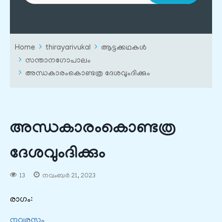
Home
thirayarivukal
ആട്ടക്കഥകൾ
സന്താനഗോപാലം
അന്ധകാരംകൊണ്ടത്ര ദേശവുംദിക്കും
അന്ധകാരംകൊണ്ടത്ര
ദേശവുംദിക്കും
13
നവംബർ 21, 2023
രാഗം:
നവരസം