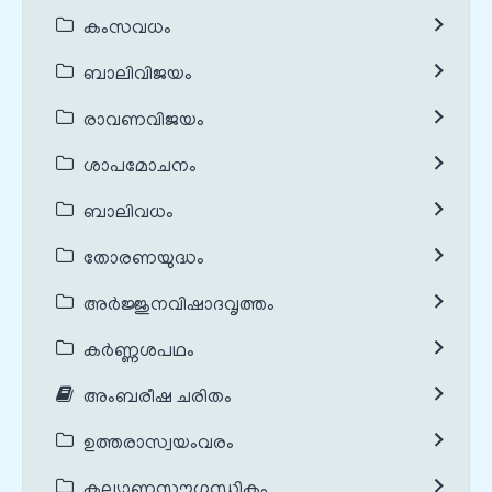
കംസവധം
ബാലിവിജയം
രാവണവിജയം
ശാപമോചനം
ബാലിവധം
തോരണയുദ്ധം
അർജ്ജുനവിഷാദവൃത്തം
കർണ്ണശപഥം
അംബരീഷ ചരിതം
ഉത്തരാസ്വയംവരം
കല്യാണസൗഗന്ധികം