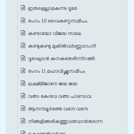
ഇരുളെല്ലാമകന്നു ദൂരേ
രംഗം 10 വൈകുണ്ഠസമീപം
കണ്ടായോ വിജയ സഖേ
കണ്ടുകണ്ടു മുകിൽവർണ്ണധാംനി
ദൂരാലുടൻ കനകതേരീന്നിറങ്ങി
രംഗം 11 മഹാവിഷ്ണുസമീപം
ലക്ഷ്മീജാനേ ജയ ജയ
വത്സ കേശവ വത്സ പാണ്ഡവ
ആനന്ദമൂർത്തേ വന്ദേ വന്ദേ
നിങ്ങളിങ്ങരികത്തുവരുവാൻതന്നെ