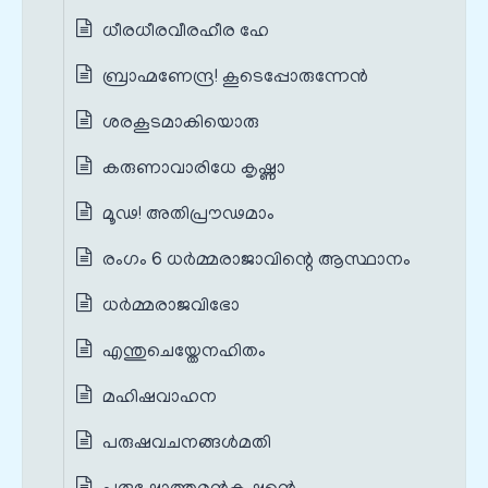
ധീരധീരവീരഹീര ഹേ
ബ്രാഹ്മണേന്ദ്ര! കൂടെപ്പോരുന്നേൻ
ശരകൂടമാകിയൊരു
കരുണാവാരിധേ കൃഷ്ണാ
മൂഢ! അതിപ്രൗഢമാം
രംഗം 6 ധർമ്മരാജാവിന്റെ ആസ്ഥാനം
ധർമ്മരാജവിഭോ
എന്തുചെയ്തേനഹിതം
മഹിഷവാഹന
പരുഷവചനങ്ങൾമതി