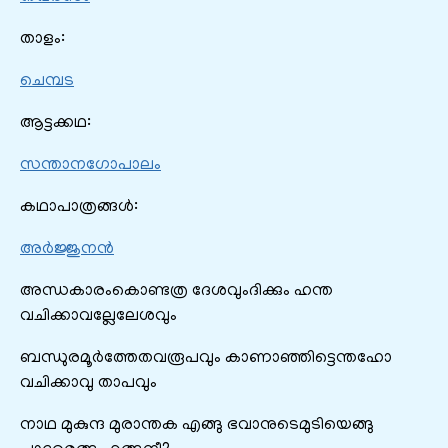
താളം:
ചെമ്പട
ആട്ടക്കഥ:
സന്താനഗോപാലം
കഥാപാത്രങ്ങൾ:
അര്‍ജ്ജുനന്‍
അന്ധകാരംകൊണ്ടത്ര ദേശവുംദിക്കും ഹന്ത
വചിക്കാവല്ലേലേശവും
ബന്ധുരമൂർത്തേതവരൂപവും കാണാഞ്ഞിട്ടെന്തഹോ
വചിക്കാവു താപവും
നാഥ മുകുന്ദ മുരാന്തക എങ്ങു ഭവാനുടെമുടിയെങ്ങു