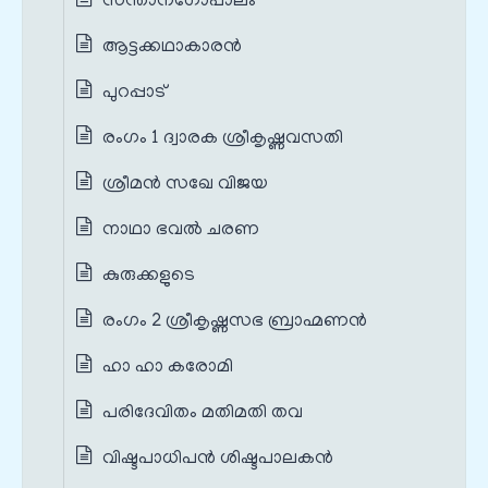
സന്താനഗോപാലം
ആട്ടക്കഥാകാരൻ
പുറപ്പാട്
രംഗം 1 ദ്വാരക ശ്രീകൃഷ്ണവസതി
ശ്രീമൻ സഖേ വിജയ
നാഥാ ഭവൽ ചരണ
കുരുക്കളുടെ
രംഗം 2 ശ്രീകൃഷ്ണസഭ ബ്രാഹ്മണൻ
ഹാ ഹാ കരോമി
പരിദേവിതം മതിമതി തവ
വിഷ്ടപാധിപൻ ശിഷ്ടപാലകൻ