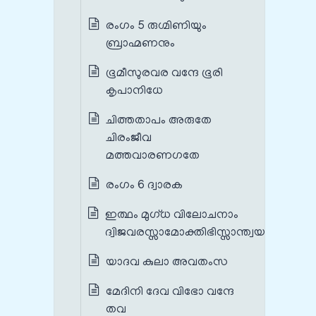
രംഗം 5 രുഗ്മിണിയും
ബ്രാഹ്മണനും
ഭൂമീസുരവര വന്ദേ ഭൂരി
കൃപാനിധേ
ചിത്തതാപം അരുതേ
ചിരം‌ജീവ
മത്തവാരണഗതേ
രംഗം 6 ദ്വാരക
ഇത്ഥം മുഗ്ധ വിലോചനാം
ദ്വിജവരസ്സാമോക്തിഭിസ്സാന്ത്വയൻ
യാദവ കുലാ അവതംസ
മേദിനി ദേവ വിഭോ വന്ദേ
തവ