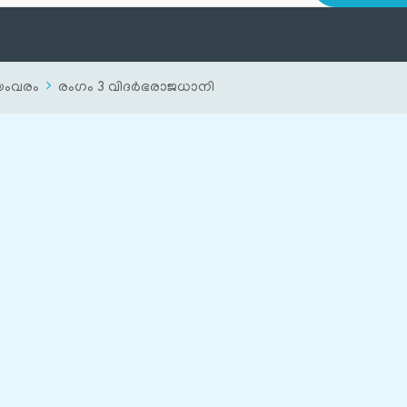
വയംവരം
രംഗം 3 വിദർഭരാജധാനി