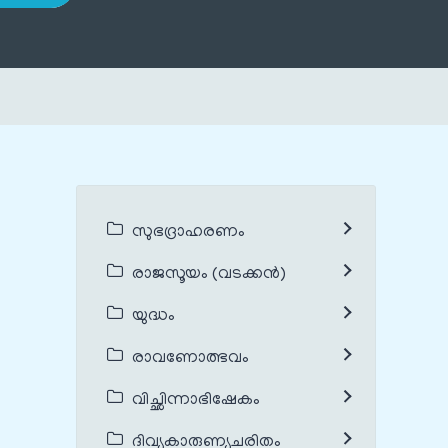
സുഭദ്രാഹരണം
രാജസൂയം (വടക്കൻ)
യുദ്ധം
രാവണോത്ഭവം
വിച്ഛിന്നാഭിഷേകം
ദിവ്യകാരുണ്യചരിതം