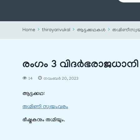
Home
thirayarivukal
ആട്ടക്കഥകൾ
രുഗ്മിണീസ്
രംഗം 3 വിദർഭരാജധാനി
14
നവംബർ 20, 2023
ആട്ടക്കഥ:
രുഗ്മിണി സ്വയംവരം
ഭീഷ്മകനും രുഗ്മിയും.