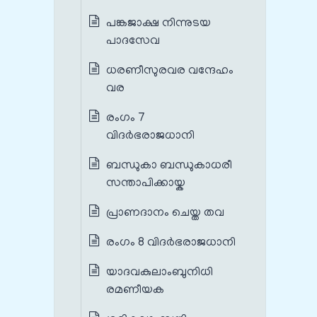
പങ്കജാക്ഷ നിന്നുടയ
പാദസേവ
ധരണീസുരവര വന്ദേഹം
വര
രംഗം 7
വിദർഭരാജധാനി
ബന്ധുകാ ബന്ധുകാധരീ
സന്താപിക്കായ്ക
പ്രാണദാനം ചെയ്ത തവ
രംഗം 8 വിദർഭരാജധാനി
യാദവകുലാംബുനിധി
രമണീയക