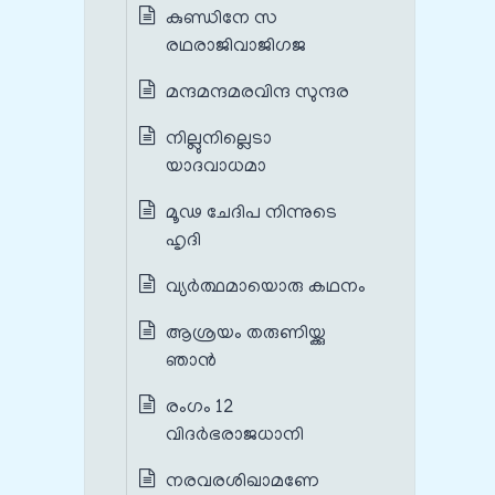
കുണ്ഡിനേ സ
രഥരാജിവാജിഗജ
മന്ദമന്ദമരവിന്ദ സുന്ദര
നില്ലുനില്ലെടാ
യാദവാധമാ
മൂഢ ചേദിപ നിന്നുടെ
ഹൃദി
വ്യർത്ഥമായൊരു കഥനം
ആശ്രയം തരുണിയ്ക്കു
ഞാൻ
രംഗം 12
വിദർഭരാജധാനി
നരവരശിഖാമണേ