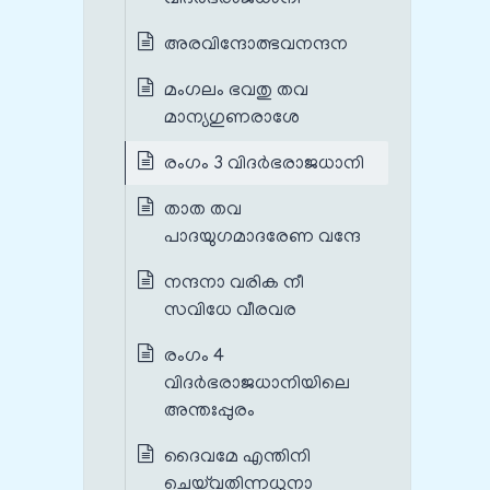
അരവിന്ദോത്ഭവനന്ദന
മംഗലം ഭവതു തവ
മാന്യഗുണരാശേ
രംഗം 3 വിദർഭരാജധാനി
താത തവ
പാദയുഗമാദരേണ വന്ദേ
നന്ദനാ വരിക നീ
സവിധേ വീരവര
രംഗം 4
വിദർഭരാജധാനിയിലെ
അന്തഃപ്പുരം
ദൈവമേ എന്തിനി
ചെയ്‌വതിന്നധുനാ