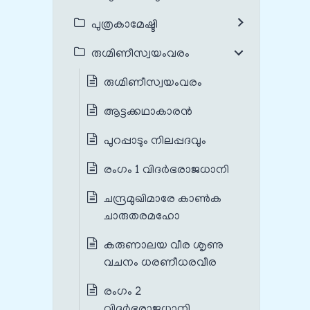
പുത്രകാമേഷ്ടി
രുഗ്മിണീസ്വയംവരം
രുഗ്മിണീസ്വയംവരം
ആട്ടക്കഥാകാരൻ
പുറപ്പാടും നിലപ്പദവും
രംഗം 1 വിദർഭരാജധാനി
ചന്ദ്രമുഖിമാരേ കാൺക
ചാരുതരമഹോ
കരുണാലയ വീര ശൃണു
വചനം ധരണീധരവീര
രംഗം 2
വിദർഭരാജധാനി