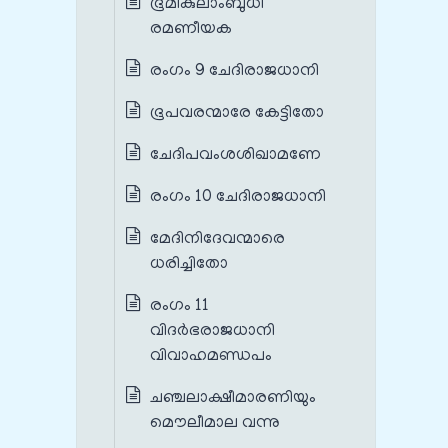
ഭൂമികുലാംബുധി
രമണീയക
രംഗം 9 ചേദിരാജധാനി
ഭൂപവരന്മാരേ കേട്ടിതോ
ചേദിപവംശശിഖാമണേ
രംഗം 10 ചേദിരാജധാനി
മേദിനിദേവന്മാരെ
ധരിച്ചിതോ
രംഗം 11
വിദർഭരാജധാനി
വിവാഹമണ്ഡപം
ചഞ്ചലാക്ഷീമാരണിയും
മൌലീമാല വന്നു