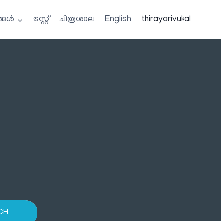
്ങൾ
ട്രസ്റ്റ്
ചിത്രശാല
English
thirayarivukal