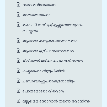
നരവരശിഖാമണേ
അരുതരുതഹോ
രംഗം 13 രുഗ്മി ശ്രീകൃഷ്ണനോട് യുദ്ധം
ചെയ്യുന്നു
ആരെടാ കന്യകചോരനാരെടാ
ആരെടാ ഭൂമിപാധമനാരെടാ
ജീവിതത്തിലഭിലാഷം ദേവകീനന്ദന
കഷ്ടമഹോ നിരൂപിക്കിൽ
ചണ്ഡബാഹുപരാക്രമനായിടും
പോരുമോരോ വീരവാദം
വല്ലഭ മമ സോദരൻ തന്നെ ഭവാനിന്നു