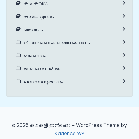
കീചകവധം
കുചേലവൃത്തം
ഖരവധം
നിവാതകവചകാലകേയവധം
ബകവധം
രുഗ്മാംഗദചരിതം
ലവണാസുരവധം
© 2026 കഥകളി ഇൻഫോ - WordPress Theme by
Kadence WP