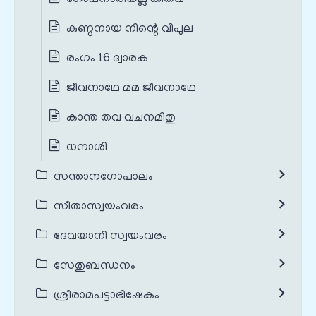
കുണ്ഠനായ നിന്റെ വിപുല
രംഗം 16 ദ്വാരക
ജീവനാഥേ മമ ജീവനാഥേ
കാന്ത തവ വചനമിതു
ധനാശി
സന്താനഗോപാലം
സീതാസ്വയംവരം
ദേവയാനി സ്വയംവരം
സേതുബന്ധനം
ശ്രീരാമപട്ടാഭിഷേകം