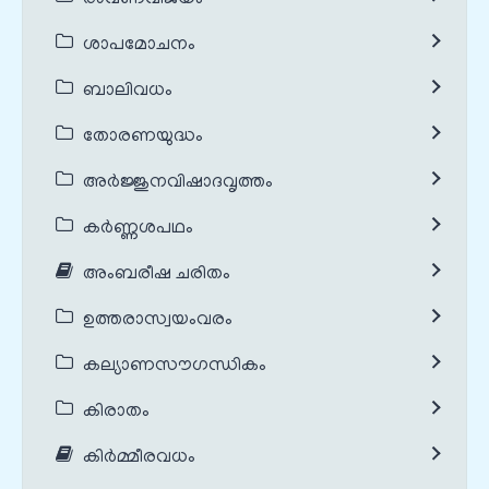
ശാപമോചനം
ബാലിവധം
തോരണയുദ്ധം
അർജ്ജുനവിഷാദവൃത്തം
കർണ്ണശപഥം
അംബരീഷ ചരിതം
ഉത്തരാസ്വയംവരം
കല്യാണസൗഗന്ധികം
കിരാതം
കിർമ്മീരവധം