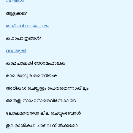
പഞ്ചാരി
ആട്ടക്കഥ:
രുഗ്മിണി സ്വയംവരം
കഥാപാത്രങ്ങൾ:
സാത്യകി
കാമപാലക! സോമഫാലക!
രാമ ഭാസുര രമണീയക
അരികൾ ചെയ്തതും പെരുതെന്നാകിലും
അരുതു സാഹസമരവിന്ദേക്ഷണ
ലോലമാരുതൻ ലീല ചെയ്യുംബോൾ
തൂലരാശികൾ ചാലെ നിൽക്കുമോ