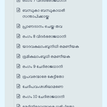
രംഗം 7 വിദർഭരാജധാനി
ബന്ധുകാ ബന്ധുകാധരീ
സന്താപിക്കായ്ക
പ്രാണദാനം ചെയ്ത തവ
രംഗം 8 വിദർഭരാജധാനി
യാദവകുലാംബുനിധി രമണീയക
ഭൂമികുലാംബുധി രമണീയക
രംഗം 9 ചേദിരാജധാനി
ഭൂപവരന്മാരേ കേട്ടിതോ
ചേദിപവംശശിഖാമണേ
രംഗം 10 ചേദിരാജധാനി