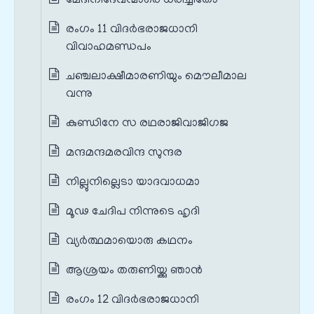
മേദിനിദേവന്മാരെ ധരിച്ചിതോ
രംഗം 11 വിദർഭരാജധാനി
വിവാഹമണ്ഡപം
ചഞ്ചലാക്ഷീമാരണിയും മൌലീമാല
വന്നു
കുണ്ഡിനേ സ രഥരാജിവാജിഗജ
മന്ദമന്ദമരവിന്ദ സുന്ദര
നില്ലുനില്ലെടാ യാദവാധമാ
മൂഢ ചേദിപ നിന്നുടെ ഹൃദി
വ്യർത്ഥമായൊരു കഥനം
ആശ്രയം തരുണിയ്ക്കു ഞാൻ
രംഗം 12 വിദർഭരാജധാനി