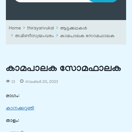
Home
thirayarivukal
ആട്ടക്കഥകൾ
രുഗ്മിണീസ്വയംവരം
കാമപാലക സോമഫാലക
കാമപാലക സോമഫാലക
13
നവംബർ 20, 2023
രാഗം:
കാനക്കുറുഞി
താളം: