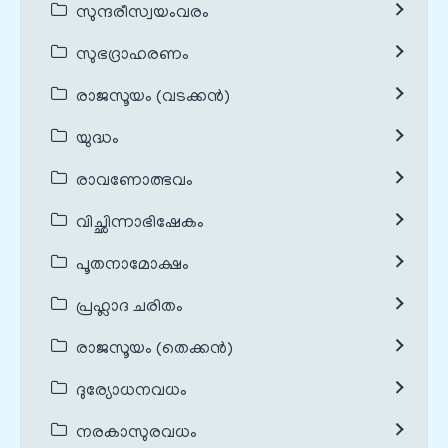
സുന്ദരീസ്വയംവരം
സുഭദ്രാഹരണം
രാജസൂയം (വടക്കൻ)
യുദ്ധം
രാവണോത്ഭവം
വിച്ഛിന്നാഭിഷേകം
പൂതനാമോക്ഷം
പ്രഹ്ലാദ ചരിതം
രാജസൂയം (തെക്കൻ)
ദുര്യോധനവധം
നരകാസുരവധം