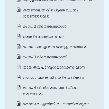
ചന്ദ്രമുഖിമാരേ കാൺക ചാരുതരമഹോ
കരുണാലയ വീര ശൃണു വചനം
ധരണീധരവീര
രംഗം 2 വിദർഭരാജധാനി
അരവിന്ദോത്ഭവനന്ദന
മംഗലം ഭവതു തവ മാന്യഗുണരാശേ
രംഗം 3 വിദർഭരാജധാനി
താത തവ പാദയുഗമാദരേണ വന്ദേ
നന്ദനാ വരിക നീ സവിധേ വീരവര
രംഗം 4 വിദർഭരാജധാനിയിലെ
അന്തഃപ്പുരം
ദൈവമേ എന്തിനി ചെയ്‌വതിന്നധുനാ