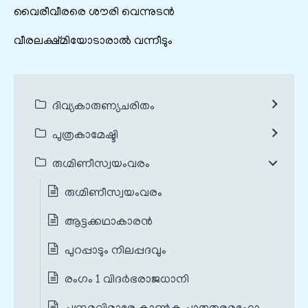
വൈരീവീരരെ ശൗരി വെന്നുടൻ
വീരലക്ഷ്മിയോടാരാൽ വന്നീടും
ദിവ്യകാരുണ്യചരിതം
പുത്രകാമേഷ്ടി
രുഗ്മിണീസ്വയംവരം
രുഗ്മിണീസ്വയംവരം
ആട്ടക്കഥാകാരൻ
പുറപ്പാടും നിലപ്പദവും
രംഗം 1 വിദർഭരാജധാനി