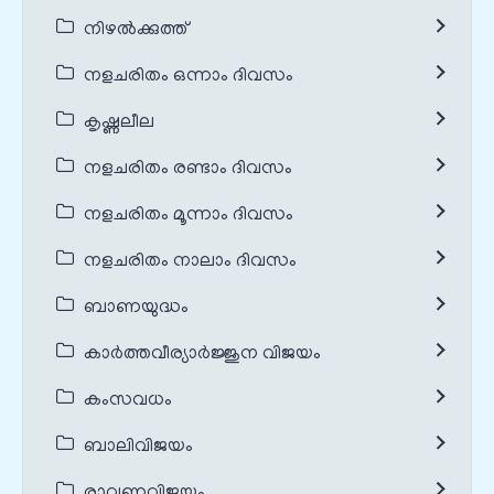
നിഴൽക്കുത്ത്
നളചരിതം ഒന്നാം ദിവസം
കൃഷ്ണലീല
നളചരിതം രണ്ടാം ദിവസം
നളചരിതം മൂന്നാം ദിവസം
നളചരിതം നാലാം ദിവസം
ബാണയുദ്ധം
കാർത്തവീര്യാർജ്ജുന വിജയം
കംസവധം
ബാലിവിജയം
രാവണവിജയം