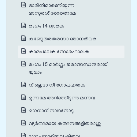
ഭാമിനിമാരണിയുന്ന
ഭാസുരശിരോരത്നമേ
രംഗം 14 ദ്വാരക
കുണ്ഠേതരതരസാ ഞാനരിവര
കാമപാലക സോമഫാലക
രംഗം 15 മാർഗ്ഗം ജരാസന്ധനുമായി
യുദ്ധം
നില്ലെടാ നീ ഗോപഹതക
മുന്നമേ അറിഞ്ഞീടുന്നു മന്നവ
മഗധാധിനാഥനോടു
വ്യർത്ഥമായ കത്ഥനങ്ങളിതമാശു
ഗോപനാരിയല്ല കിതവ