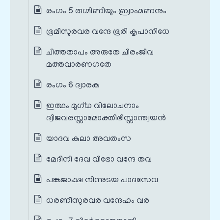
രംഗം 5 രുഗ്മിണിയും ബ്രാഹ്മണനും
ഭൂമീസുരവര വന്ദേ ഭൂരി കൃപാനിധേ
ചിത്തതാപം അരുതേ ചിരം‌ജീവ
മത്തവാരണഗതേ
രംഗം 6 ദ്വാരക
ഇത്ഥം മുഗ്ധ വിലോചനാം
ദ്വിജവരസ്സാമോക്തിഭിസ്സാന്ത്വയൻ
യാദവ കുലാ അവതംസ
മേദിനി ദേവ വിഭോ വന്ദേ തവ
പങ്കജാക്ഷ നിന്നുടയ പാദസേവ
ധരണീസുരവര വന്ദേഹം വര