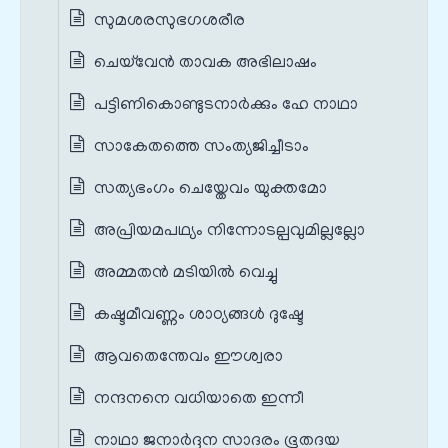
സുമശരസുഭഗശരീര
ചെയ്‌വേന്‍ താവക അഭിലാഷം
പട്ടിണികൊണ്ടുടനാര്‍ക്കും ഹേ നാഥാ
സാകേതത്തെ സംത്യജിച്ചീടാം
സത്യഭംഗം ചെയ്തേവം യുക്തമോ
അപ്രിയമപഥ്യം നിന്നോടല്പവുമില്ലല്ലോ
അമ്മതന്‍ മടിയില്‍ വെച്ചു
കഷ്ടമീവണ്ണം ശാഠ്യങ്ങള്‍ ദുഷ്ടേ
ആവതെന്തേവം ഈശ്വരാ
നന്ദനനെ വധിയാതെ ഇന്നീ
നാഥാ ജനാര്‍ദ്ദന സാദരം ഭൂതദയ