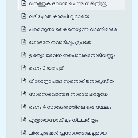
വരുത്തുക ഭവാന്‍ ചെന്നു ധരിത്രീന്ദ്ര
ലഭിച്ചോരു കാമപി വൃദ്ധയെ
പരമസുധാ കൈതൊഴുന്ന വാണിമാരേ
ശോഭതേ തവാഭീഷ്ടം ഭൂപതേ
ഉക്ത്വാ ജവേന നരപാലകനോടീവണ്ണം
രംഗം 3 യമപുരി
ധീരോനൃപോഥ സുരനാരീജനാഭ്യസിത
സാരസഭവാത്മജ നാരദമഹാമുനേ
രംഗം 4 സാകേതത്തിലെ ഒരു സ്ഥലം
എത്രയെന്നാകിലും നീചചരിത്രം
ചില്‍പുരുഷന്‍ പ്രസാദത്താലല്പമായ