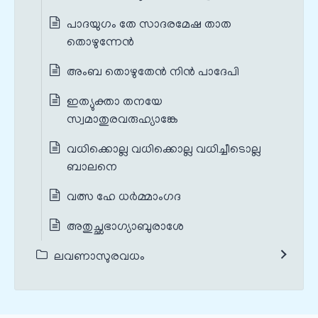
പാദയുഗം തേ സാദരമേഷ താത
തൊഴുന്നേന്‍
അംബ തൊഴുതേന്‍ നിന്‍ പാദേപി
ഇത്യുക്താ തനയേ
സ്വമാതുരവരുഹ്യാങ്കേ
വധിക്കൊല്ല വധിക്കൊല്ല വധിച്ചീടൊല്ല
ബാലനെ
വത്സ ഹേ ധര്‍മ്മാംഗദ
അതുച്ഛഭാഗ്യാബുരാശേ
ലവണാസുരവധം