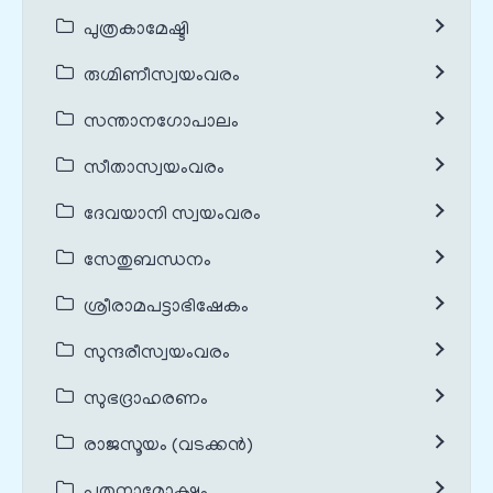
പുത്രകാമേഷ്ടി
രുഗ്മിണീസ്വയംവരം
സന്താനഗോപാലം
സീതാസ്വയംവരം
ദേവയാനി സ്വയംവരം
സേതുബന്ധനം
ശ്രീരാമപട്ടാഭിഷേകം
സുന്ദരീസ്വയംവരം
സുഭദ്രാഹരണം
രാജസൂയം (വടക്കൻ)
പൂതനാമോക്ഷം