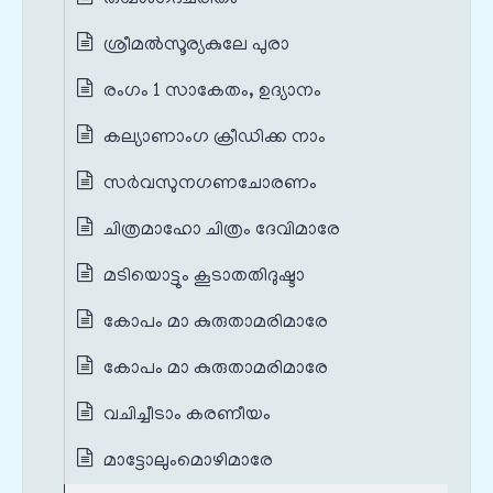
ശ്രീമൽസൂര്യകുലേ പുരാ
രംഗം 1 സാകേതം, ഉദ്യാനം
കല്യാണാംഗ ക്രീഡിക്ക നാം
സര്‍വസുനഗണചോരണം
ചിത്രമാഹോ ചിത്രം ദേവിമാരേ
മടിയൊട്ടും കൂടാതതിദുഷ്ടാ
കോപം മാ കുരുതാമരിമാരേ
കോപം മാ കുരുതാമരിമാരേ
വചിച്ചീടാം കരണീയം
മാട്ടോലുംമൊഴിമാരേ