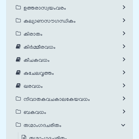
ഉത്തരാസ്വയംവരം
കല്യാണസൗഗന്ധികം
കിരാതം
കിർമ്മീരവധം
കീചകവധം
കുചേലവൃത്തം
ഖരവധം
നിവാതകവചകാലകേയവധം
ബകവധം
രുഗ്മാംഗദചരിതം
രുഗ്മാംഗദചരിതം