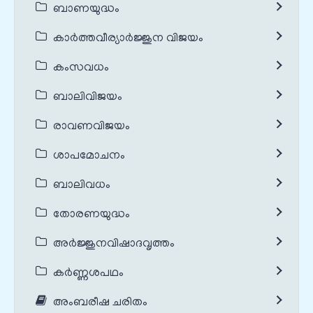
ബാണയുദ്ധം
കാർത്തവീര്യാർജ്ജുന വിജയം
കംസവധം
ബാലിവിജയം
രാവണവിജയം
ശാപമോചനം
ബാലിവധം
തോരണയുദ്ധം
അർജ്ജുനവിഷാദവൃത്തം
കർണ്ണശപഥം
അംബരീഷ ചരിതം