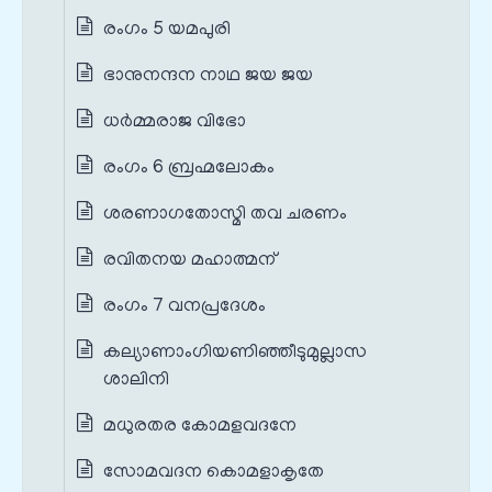
രംഗം 5 യമപുരി
ഭാനുനന്ദന നാഥ ജയ ജയ
ധര്‍മ്മരാജ വിഭോ
രംഗം 6 ബ്രഹ്മലോകം
ശരണാഗതോസ്മി തവ ചരണം
രവിതനയ മഹാത്മന്
രംഗം 7 വനപ്രദേശം
കല്യാണാംഗിയണിഞ്ഞീടുമുല്ലാസ
ശാലിനി
മധുരതര കോമളവദനേ
സോമവദന കൊമളാകൃതേ