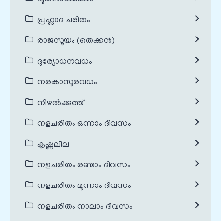
പ്രഹ്ലാദ ചരിതം
രാജസൂയം (തെക്കൻ)
ദുര്യോധനവധം
നരകാസുരവധം
നിഴൽക്കുത്ത്
നളചരിതം ഒന്നാം ദിവസം
കൃഷ്ണലീല
നളചരിതം രണ്ടാം ദിവസം
നളചരിതം മൂന്നാം ദിവസം
നളചരിതം നാലാം ദിവസം