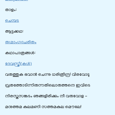
താളം:
ചെമ്പട
ആട്ടക്കഥ:
രുഗ്മാംഗദചരിതം
കഥാപാത്രങ്ങൾ:
ദേവസ്ത്രീ(കള്‍)
വരുത്തുക ഭവാന്‍ ചെന്നു ധരിത്രീന്ദ്ര! വിരവോടു
വ്രതത്തോടിന്നിരുന്നതിലൊരുത്തനെ ഇവിടെ
നിരസ്തസങ്കടം ഞങ്ങളിരിക്കും നീ വരുവോള –
മനുത്തമ കുലമണി സത്തമകുല മൌലേ!