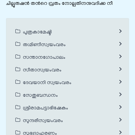
ചില്പുരുഷന്‍ തന്‍റെ വ്രതം നോല്പതിനനുവദിക്ക നീ
പുത്രകാമേഷ്ടി
രുഗ്മിണീസ്വയംവരം
സന്താനഗോപാലം
സീതാസ്വയംവരം
ദേവയാനി സ്വയംവരം
സേതുബന്ധനം
ശ്രീരാമപട്ടാഭിഷേകം
സുന്ദരീസ്വയംവരം
സുഭദ്രാഹരണം