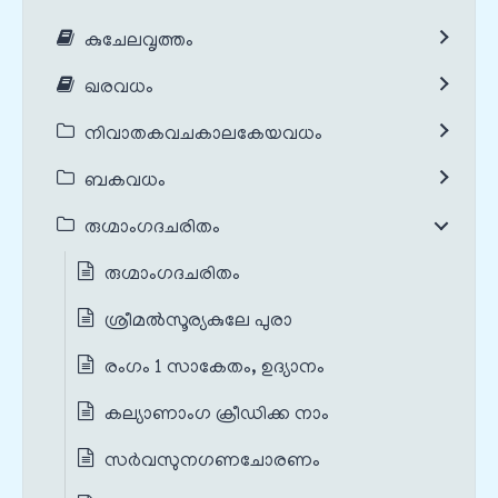
കുചേലവൃത്തം
ഖരവധം
നിവാതകവചകാലകേയവധം
ബകവധം
രുഗ്മാംഗദചരിതം
രുഗ്മാംഗദചരിതം
ശ്രീമൽസൂര്യകുലേ പുരാ
രംഗം 1 സാകേതം, ഉദ്യാനം
കല്യാണാംഗ ക്രീഡിക്ക നാം
സര്‍വസുനഗണചോരണം