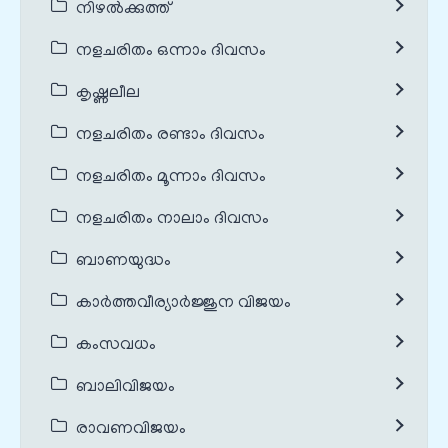
നിഴൽക്കുത്ത്
നളചരിതം ഒന്നാം ദിവസം
കൃഷ്ണലീല
നളചരിതം രണ്ടാം ദിവസം
നളചരിതം മൂന്നാം ദിവസം
നളചരിതം നാലാം ദിവസം
ബാണയുദ്ധം
കാർത്തവീര്യാർജ്ജുന വിജയം
കംസവധം
ബാലിവിജയം
രാവണവിജയം