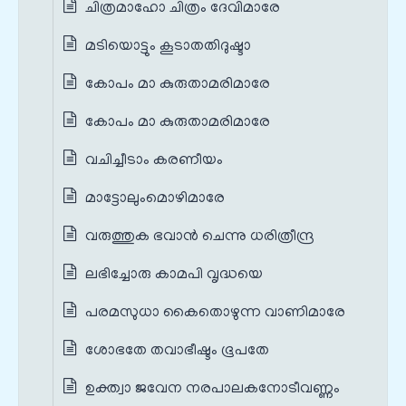
ചിത്രമാഹോ ചിത്രം ദേവിമാരേ
മടിയൊട്ടും കൂടാതതിദുഷ്ടാ
കോപം മാ കുരുതാമരിമാരേ
കോപം മാ കുരുതാമരിമാരേ
വചിച്ചീടാം കരണീയം
മാട്ടോലുംമൊഴിമാരേ
വരുത്തുക ഭവാന്‍ ചെന്നു ധരിത്രീന്ദ്ര
ലഭിച്ചോരു കാമപി വൃദ്ധയെ
പരമസുധാ കൈതൊഴുന്ന വാണിമാരേ
ശോഭതേ തവാഭീഷ്ടം ഭൂപതേ
ഉക്ത്വാ ജവേന നരപാലകനോടീവണ്ണം