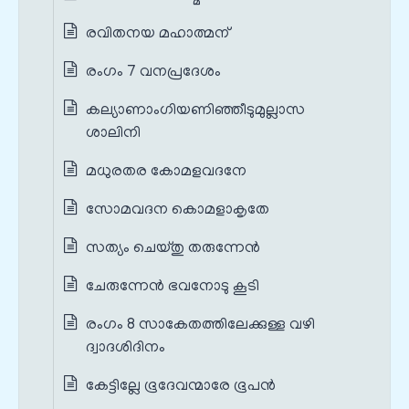
രവിതനയ മഹാത്മന്
രംഗം 7 വനപ്രദേശം
കല്യാണാംഗിയണിഞ്ഞീടുമുല്ലാസ
ശാലിനി
മധുരതര കോമളവദനേ
സോമവദന കൊമളാകൃതേ
സത്യം ചെയ്തു തരുന്നേന്‍
ചേരുന്നേന്‍ ഭവനോടു കൂടി
രംഗം 8 സാകേതത്തിലേക്കുള്ള വഴി
ദ്വാദശിദിനം
കേട്ടില്ലേ ഭൂദേവന്മാരേ ഭൂപന്‍