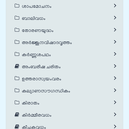
ശാപമോചനം
ബാലിവധം
തോരണയുദ്ധം
അർജ്ജുനവിഷാദവൃത്തം
കർണ്ണശപഥം
അംബരീഷ ചരിതം
ഉത്തരാസ്വയംവരം
കല്യാണസൗഗന്ധികം
കിരാതം
കിർമ്മീരവധം
കീചകവധം