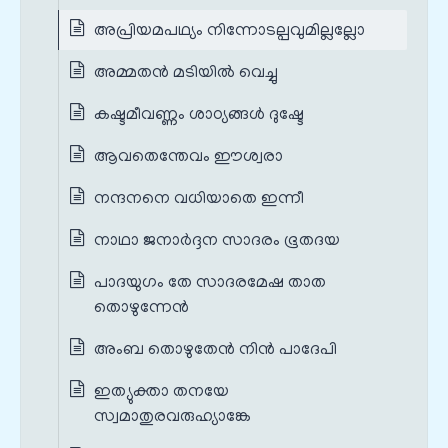
അപ്രിയമപഥ്യം നിന്നോടല്പവുമില്ലല്ലോ
അമ്മതന്‍ മടിയില്‍ വെച്ചു
കഷ്ടമീവണ്ണം ശാഠ്യങ്ങള്‍ ദുഷ്ടേ
ആവതെന്തേവം ഈശ്വരാ
നന്ദനനെ വധിയാതെ ഇന്നീ
നാഥാ ജനാര്‍ദ്ദന സാദരം ഭൂതദയ
പാദയുഗം തേ സാദരമേഷ താത
തൊഴുന്നേന്‍
അംബ തൊഴുതേന്‍ നിന്‍ പാദേപി
ഇത്യുക്താ തനയേ
സ്വമാതുരവരുഹ്യാങ്കേ