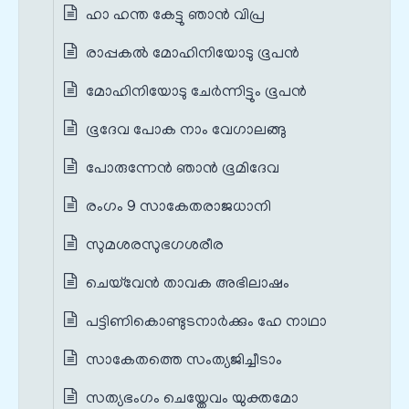
ഹാ ഹന്ത കേട്ടു ഞാന്‍ വിപ്ര
രാപ്പകല്‍ മോഹിനിയോടു ഭൂപന്‍
മോഹിനിയോടു ചേര്‍ന്നിട്ടും ഭൂപന്‍
ഭൂദേവ പോക നാം വേഗാലങ്ങു
പോരുന്നേന്‍ ഞാന്‍ ഭൂമിദേവ
രംഗം 9 സാകേതരാജധാനി
സുമശരസുഭഗശരീര
ചെയ്‌വേന്‍ താവക അഭിലാഷം
പട്ടിണികൊണ്ടുടനാര്‍ക്കും ഹേ നാഥാ
സാകേതത്തെ സംത്യജിച്ചീടാം
സത്യഭംഗം ചെയ്തേവം യുക്തമോ