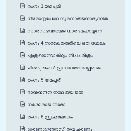
രംഗം 3 യമപുരി
ധീരോനൃപോഥ സുരനാരീജനാഭ്യസിത
സാരസഭവാത്മജ നാരദമഹാമുനേ
രംഗം 4 സാകേതത്തിലെ ഒരു സ്ഥലം
എത്രയെന്നാകിലും നീചചരിത്രം
ചില്‍പുരുഷന്‍ പ്രസാദത്താലല്പമായ
രംഗം 5 യമപുരി
ഭാനുനന്ദന നാഥ ജയ ജയ
ധര്‍മ്മരാജ വിഭോ
രംഗം 6 ബ്രഹ്മലോകം
ശരണാഗതോസ്മി തവ ചരണം