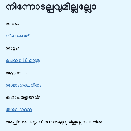
നിന്നോടല്പവുമില്ലല്ലോ
രാഗം:
നീലാംബരി
താളം:
ചെമ്പട 16 മാത്ര
ആട്ടക്കഥ:
രുഗ്മാംഗദചരിതം
കഥാപാത്രങ്ങൾ:
രുഗ്മാംഗദന്‍
അപ്രിയമപഥ്യം നിന്നോടല്പവുമില്ലല്ലോ പാരില്‍