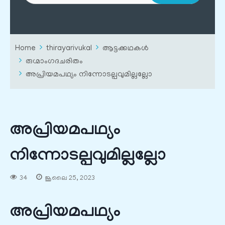
Home
thirayarivukal
ആട്ടക്കഥകൾ
രുഗ്മാംഗദചരിതം
അപ്രിയമപഥ്യം നിന്നോടല്പവുമില്ലല്ലോ
അപ്രിയമപഥ്യം
നിന്നോടല്പവുമില്ലല്ലോ
34
ജൂലൈ 25, 2023
അപ്രിയമപഥ്യം