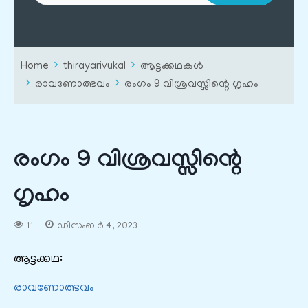
Home
thirayarivukal
ആട്ടക്കഥകൾ
രാവണോത്ഭവം
രംഗം 9 വിശ്രവസ്സിന്റെ ഗൃഹം
രംഗം 9 വിശ്രവസ്സിന്റെ
ഗൃഹം
11
ഡിസംബർ 4, 2023
ആട്ടക്കഥ:
രാവണോത്ഭവം