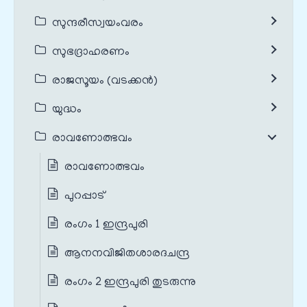
സുന്ദരീസ്വയംവരം
സുഭദ്രാഹരണം
രാജസൂയം (വടക്കൻ)
യുദ്ധം
രാവണോത്ഭവം
രാവണോത്ഭവം
പുറപ്പാട്
രംഗം 1 ഇന്ദ്രപുരി
ആനനവിജിതശാരദചന്ദ്ര
രംഗം 2 ഇന്ദ്രപുരി തുടരുന്നു