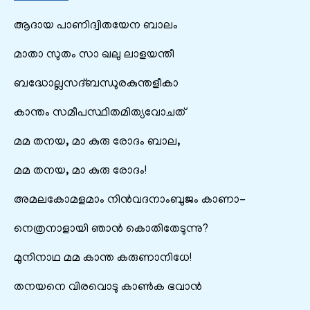
ആദായ പാണിദ്വിതയേന ബാലം
മാതാ സുതം സാ ഖലു ലാളയന്തീ
ബദ്ധോല്ലസദ്‌ബന്ധുരകുന്തളീകാ
കാന്തം സമീപസ്ഥിതമിത്യവോചത്
മമ തനയ, മാ കുരു രോദം ബാല,
മമ തനയ, മാ കുരു രോദം!
അമലകോമളമാം നിൻവദനാംബുജം കാണാ-
നെത്രനാളായി ഞാൻ കൊതിതേടുന്നു?
മുനിനാഥ മമ കാന്ത കരുണാനിധേ!
തനയനെ വിരവൊടു കാൺക ഭവാൻ