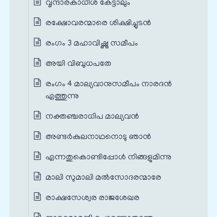
വൃന്ദാരകാധീശ കേട്ടാലും
രക്ഷോവരന്മാരെ ശിക്ഷിച്ചുടൻ
രംഗം 3 മഹാവിഷ്ണു സമീപം
അയി വിബുധപതേ
രംഗം 4 മാല്യവാനുസമീപം നാരദൻ
എത്തുന്നു
നക്തഞ്ചരാധിപ മാല്യവൻ
അണ്ടർകുലനാഥനൊടു ഞാൻ
എന്നതുകൊണ്ടിപ്പോൾ നിങ്ങളുമിന്നു
മാലി സുമാലി മൽസോദരന്മാരേ
രാക്ഷസേശ്വര രാജശേഖര