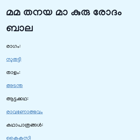
മമ തനയ മാ കുരു രോദം
ബാല
രാഗം:
സുരുട്ടി
താളം:
അടന്ത
ആട്ടക്കഥ:
രാവണോത്ഭവം
കഥാപാത്രങ്ങൾ:
കൈകസി