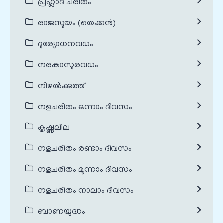
പ്രഹ്ലാദ ചരിതം
രാജസൂയം (തെക്കൻ)
ദുര്യോധനവധം
നരകാസുരവധം
നിഴൽക്കുത്ത്
നളചരിതം ഒന്നാം ദിവസം
കൃഷ്ണലീല
നളചരിതം രണ്ടാം ദിവസം
നളചരിതം മൂന്നാം ദിവസം
നളചരിതം നാലാം ദിവസം
ബാണയുദ്ധം