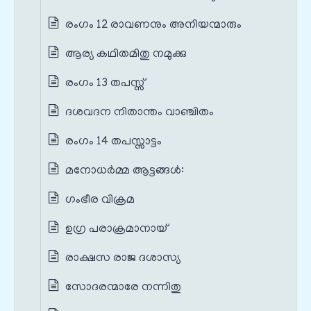
രംഗം 12 രാവണനും അനിയന്മാരും
ആര്യ കഥിതമിതു നമുക്കു
രംഗം 13 തപസ്സ്
ദശവദന നിതാന്തം വാഞ്ചിതം
രംഗം 14 തപസ്സാട്ടം
മനോധർമ്മ ആട്ടങ്ങൾ:
ഗംഭീര വിക്രമ
ഉഗ്ര പരാക്രമാനായ്‌
രാക്ഷസ രാജ ദശാസ്യ
സോദരന്മാരേ നന്നിതു