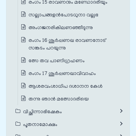
രംഗം 15 രാവണനും മണ്ഡോദരിയും
സല്ലാപങ്ങളൻപോടധുനാ വല്ലഭ
അംഗജനരികിലണഞ്ഞീടുന്നു
രംഗം 16 ശൂർപ്പണഖ രാവണനോട്
സങ്കടം പറയുന്നു
ത്സേ തവ പാണിഗ്രഹണം
രംഗം 17 ശൂർപ്പണഖാവിവാഹം
ആശരവംശാധിപ ദശാനന കേൾ
തന്നു ഞാൻ മത്സോദരിയെ
വിച്ഛിന്നാഭിഷേകം
പൂതനാമോക്ഷം