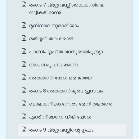
രംഗം 7 വിശ്രവസ്സ് കൈകസിയെ
സ്വീകരിക്കുന്നു.
മുനിനാഥ സുമാലിയാം
മതിമുഖി തവ മൊഴി
പാണിം ഗൃഹീത്വാഥസുമാലിപുത്ര്യാ
താപസപുംഗവ കാന്ത
കൈകസി കേൾ മമ ജായേ
രംഗം 8 കൈകസിയുടെ പ്രസവം
ബാലകനിളകുന്നേരം മേനി തളരുന്നു
എന്തിനിങ്ങനെ നീയിപ്പോൾ
രംഗം 9 വിശ്രവസ്സിന്റെ ഗൃഹം