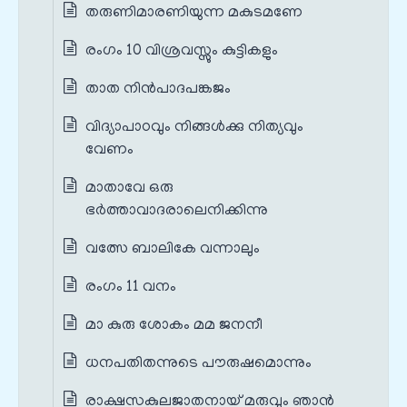
തരുണിമാരണിയുന്ന മകുടമണേ
രംഗം 10 വിശ്രവസ്സും കുട്ടികളും
താത നിൻപാദപങ്കജം
വിദ്യാപാഠവും നിങ്ങൾക്കു നിത്യവും
വേണം
മാതാവേ ഒരു
ഭർത്താവാദരാലെനിക്കിന്നു
വത്സേ ബാലികേ വന്നാലും
രംഗം 11 വനം
മാ കുരു ശോകം മമ ജനനീ
ധനപതിതന്നുടെ പൗരുഷമൊന്നും
രാക്ഷസകുലജാതനായ് മരുവും ഞാൻ