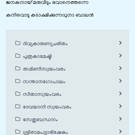
ജനകനായ് മരുവീടും ഭവാനെത്തന്നെ
കനിവൊടു കടാക്ഷിക്കുന്നധുനാ ബാലൻ
ദിവ്യകാരുണ്യചരിതം
പുത്രകാമേഷ്ടി
രുഗ്മിണീസ്വയംവരം
സന്താനഗോപാലം
സീതാസ്വയംവരം
ദേവയാനി സ്വയംവരം
സേതുബന്ധനം
ശ്രീരാമപട്ടാഭിഷേകം