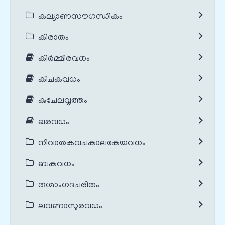
കല്യാണസൗഗന്ധികം
കിരാതം
കിർമ്മീരവധം
കീചകവധം
കുചേലവൃത്തം
ഖരവധം
നിവാതകവചകാലകേയവധം
ബകവധം
രുഗ്മാംഗദചരിതം
ലവണാസുരവധം