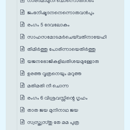
നാരദമാമുനി ചൊന്നൊരുദന്തം
ജംഭനിഷൂദനനെന്നൊരുവൻപും
രംഗം 5 ദേവലോകം
സാഹസമോടമർചെയ്‌വതിനായേഹി
തിമിർത്തു പോരിന്നായെതിർത്തു
യജനഭോജികളിലതിശയമുള്ളോരു
ഉരത്ത വൃത്രനെയും മറുത്ത
മതിമതി നീ ചൊന്ന
രംഗം 6 വിശ്രവസ്സിന്റെ ഗൃഹം
താത ജയ മുനിനാഥ ജയ
സ്വസ്ത്യസ്തു തേ മമ പുത്ര