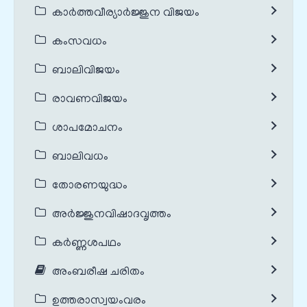
കാർത്തവീര്യാർജ്ജുന വിജയം
കംസവധം
ബാലിവിജയം
രാവണവിജയം
ശാപമോചനം
ബാലിവധം
തോരണയുദ്ധം
അർജ്ജുനവിഷാദവൃത്തം
കർണ്ണശപഥം
അംബരീഷ ചരിതം
ഉത്തരാസ്വയംവരം