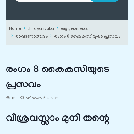
Home
thirayarivukal
ആട്ടക്കഥകൾ
രാവണോത്ഭവം
രംഗം 8 കൈകസിയുടെ പ്രസവം
രംഗം 8 കൈകസിയുടെ
പ്രസവം
12
ഡിസംബർ 4, 2023
വിശ്രവസ്സാം മുനി തന്റെ