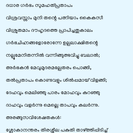
ദധാര ഗർഭം സുമഹത്പ്രതാപം
വിശ്രവസ്സാം മുനി തന്റെ പത്നിയാം കൈകസീ
വിശ്രുതമാം ദൗഹൃദത്തെ പ്രാപിച്ചതുകാലം
ഗർഭചിഹ്നങ്ങളോരോന്നേ ഉല്പലാക്ഷിതന്റെ
നല്പൂമേനിതന്നിൽ വന്നിങ്ങുത്ഭവിച്ചു ബലാൽ;
അർഭകൻ മേവുമുദരമല്പേതരം പൊങ്ങി,
തൽപ്രതാപം കൊണ്ടവളും ശിൽപ്പമായ് വിളങ്ങി;
ദേഹവും മെലിഞ്ഞു പാരം മോഹവും കുറഞ്ഞു
ദാഹവും വളർന്നു മെല്ലെ താപവും കലർന്നു.
അരങ്ങുസവിശേഷതകൾ:
ശ്ലോകാനന്തരം തിരശ്ശീല പകുതി താഴ്ത്തിപ്പിടിച്ച്