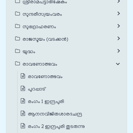
ശ്രീരാമപട്ടാഭിഷേകം
സുന്ദരീസ്വയംവരം
സുഭദ്രാഹരണം
രാജസൂയം (വടക്കൻ)
യുദ്ധം
രാവണോത്ഭവം
രാവണോത്ഭവം
പുറപ്പാട്
രംഗം 1 ഇന്ദ്രപുരി
ആനനവിജിതശാരദചന്ദ്ര
രംഗം 2 ഇന്ദ്രപുരി തുടരുന്നു