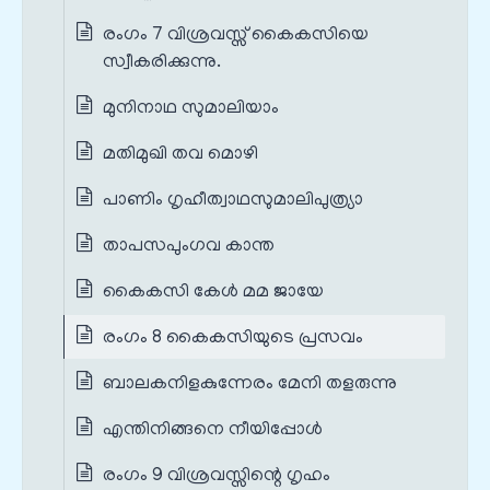
രംഗം 7 വിശ്രവസ്സ് കൈകസിയെ
സ്വീകരിക്കുന്നു.
മുനിനാഥ സുമാലിയാം
മതിമുഖി തവ മൊഴി
പാണിം ഗൃഹീത്വാഥസുമാലിപുത്ര്യാ
താപസപുംഗവ കാന്ത
കൈകസി കേൾ മമ ജായേ
രംഗം 8 കൈകസിയുടെ പ്രസവം
ബാലകനിളകുന്നേരം മേനി തളരുന്നു
എന്തിനിങ്ങനെ നീയിപ്പോൾ
രംഗം 9 വിശ്രവസ്സിന്റെ ഗൃഹം