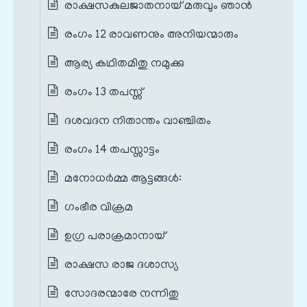
രാക്ഷസകുലജാതനായ് മരുവും ഞാൻ
രംഗം 12 രാവണനും അനിയന്മാരും
ആര്യ കഥിതമിതു നമുക്കു
രംഗം 13 തപസ്സ്
ദശവദന നിതാന്തം വാഞ്ചിതം
രംഗം 14 തപസ്സാട്ടം
മനോധർമ്മ ആട്ടങ്ങൾ:
ഗംഭീര വിക്രമ
ഉഗ്ര പരാക്രമാനായ്‌
രാക്ഷസ രാജ ദശാസ്യ
സോദരന്മാരേ നന്നിതു