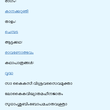
രാഗം:
കാനക്കുറുഞി
താളം:
ചെമ്പട
ആട്ടക്കഥ:
രാവണോത്ഭവം
കഥാപാത്രങ്ങൾ:
വൃദ്ധ
സാ കൈകസീ വിശ്രവസൈവമുക്താ
ലോകൈകവിഖ്യാതമഹീനജാതം
സുധാംശുബിംബോപമചാരുവക്ത്രാ