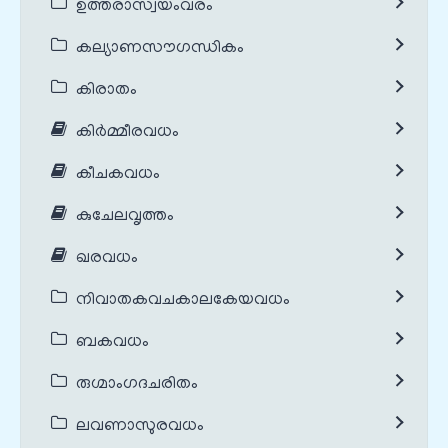
ഉത്തരാസ്വയംവരം
കല്യാണസൗഗന്ധികം
കിരാതം
കിർമ്മീരവധം
കീചകവധം
കുചേലവൃത്തം
ഖരവധം
നിവാതകവചകാലകേയവധം
ബകവധം
രുഗ്മാംഗദചരിതം
ലവണാസുരവധം