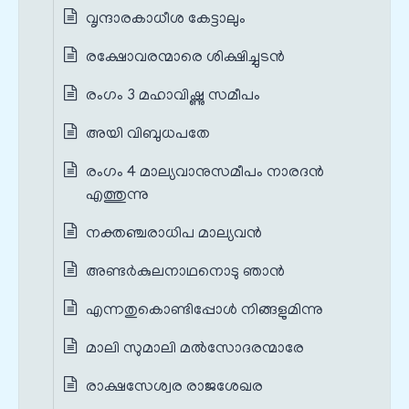
വൃന്ദാരകാധീശ കേട്ടാലും
രക്ഷോവരന്മാരെ ശിക്ഷിച്ചുടൻ
രംഗം 3 മഹാവിഷ്ണു സമീപം
അയി വിബുധപതേ
രംഗം 4 മാല്യവാനുസമീപം നാരദൻ
എത്തുന്നു
നക്തഞ്ചരാധിപ മാല്യവൻ
അണ്ടർകുലനാഥനൊടു ഞാൻ
എന്നതുകൊണ്ടിപ്പോൾ നിങ്ങളുമിന്നു
മാലി സുമാലി മൽസോദരന്മാരേ
രാക്ഷസേശ്വര രാജശേഖര