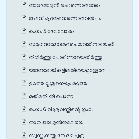
നാരദമാമുനി ചൊന്നൊരുദന്തം
ജംഭനിഷൂദനനെന്നൊരുവൻപും
രംഗം 5 ദേവലോകം
സാഹസമോടമർചെയ്‌വതിനായേഹി
തിമിർത്തു പോരിന്നായെതിർത്തു
യജനഭോജികളിലതിശയമുള്ളോരു
ഉരത്ത വൃത്രനെയും മറുത്ത
മതിമതി നീ ചൊന്ന
രംഗം 6 വിശ്രവസ്സിന്റെ ഗൃഹം
താത ജയ മുനിനാഥ ജയ
സ്വസ്ത്യസ്തു തേ മമ പുത്ര