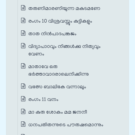
തരുണിമാരണിയുന്ന മകുടമണേ
രംഗം 10 വിശ്രവസ്സും കുട്ടികളും
താത നിൻപാദപങ്കജം
വിദ്യാപാഠവും നിങ്ങൾക്കു നിത്യവും
വേണം
മാതാവേ ഒരു
ഭർത്താവാദരാലെനിക്കിന്നു
വത്സേ ബാലികേ വന്നാലും
രംഗം 11 വനം
മാ കുരു ശോകം മമ ജനനീ
ധനപതിതന്നുടെ പൗരുഷമൊന്നും