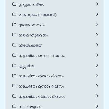
പ്രഹ്ലാദ ചരിതം
രാജസൂയം (തെക്കൻ)
ദുര്യോധനവധം
നരകാസുരവധം
നിഴൽക്കുത്ത്
നളചരിതം ഒന്നാം ദിവസം
കൃഷ്ണലീല
നളചരിതം രണ്ടാം ദിവസം
നളചരിതം മൂന്നാം ദിവസം
നളചരിതം നാലാം ദിവസം
ബാണയുദ്ധം