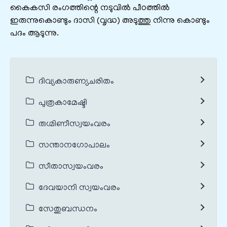
കൈകസി രംഗത്തിന്റെ നടുവിൽ പീഠത്തിൽ
ഇരുന്നുകൊണ്ടും ദാസി (വൃദ്ധ) അടുത്തു നിന്നു കൊണ്ടും
പദം ആടുന്നു.
ദിവ്യകാരുണ്യചരിതം
പുത്രകാമേഷ്ടി
രുഗ്മിണീസ്വയംവരം
സന്താനഗോപാലം
സീതാസ്വയംവരം
ദേവയാനി സ്വയംവരം
സേതുബന്ധനം