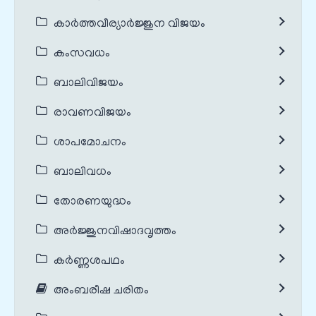
കാർത്തവീര്യാർജ്ജുന വിജയം
കംസവധം
ബാലിവിജയം
രാവണവിജയം
ശാപമോചനം
ബാലിവധം
തോരണയുദ്ധം
അർജ്ജുനവിഷാദവൃത്തം
കർണ്ണശപഥം
അംബരീഷ ചരിതം