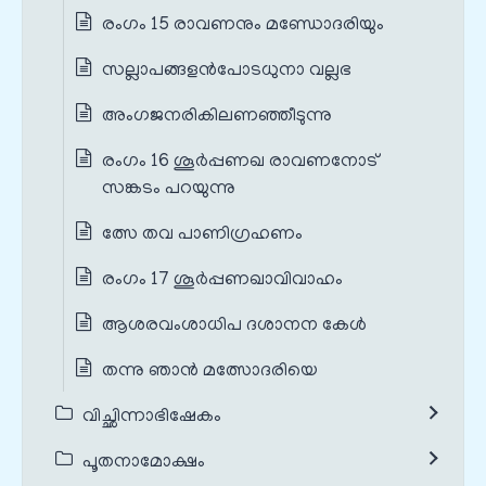
രംഗം 15 രാവണനും മണ്ഡോദരിയും
സല്ലാപങ്ങളൻപോടധുനാ വല്ലഭ
അംഗജനരികിലണഞ്ഞീടുന്നു
രംഗം 16 ശൂർപ്പണഖ രാവണനോട്
സങ്കടം പറയുന്നു
ത്സേ തവ പാണിഗ്രഹണം
രംഗം 17 ശൂർപ്പണഖാവിവാഹം
ആശരവംശാധിപ ദശാനന കേൾ
തന്നു ഞാൻ മത്സോദരിയെ
വിച്ഛിന്നാഭിഷേകം
പൂതനാമോക്ഷം