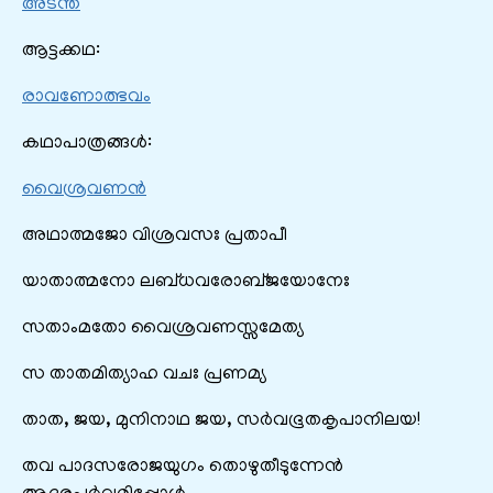
അടന്ത
ആട്ടക്കഥ:
രാവണോത്ഭവം
കഥാപാത്രങ്ങൾ:
വൈശ്രവണൻ
അഥാത്മജോ വിശ്രവസഃ പ്രതാപീ
യാതാത്മനോ ലബ്ധവരോബ്ജയോനേഃ
സതാം‌മതോ വൈശ്രവണസ്സമേത്യ
സ താതമിത്യാഹ വചഃ പ്രണമ്യ
താത, ജയ, മുനിനാഥ ജയ, സർവഭൂതകൃപാനിലയ!
തവ പാദസരോജയുഗം തൊഴുതീടുന്നേൻ