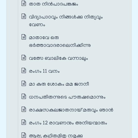
താത നിൻപാദപങ്കജം
വിദ്യാപാഠവും നിങ്ങൾക്കു നിത്യവും
വേണം
മാതാവേ ഒരു
ഭർത്താവാദരാലെനിക്കിന്നു
വത്സേ ബാലികേ വന്നാലും
രംഗം 11 വനം
മാ കുരു ശോകം മമ ജനനീ
ധനപതിതന്നുടെ പൗരുഷമൊന്നും
രാക്ഷസകുലജാതനായ് മരുവും ഞാൻ
രംഗം 12 രാവണനും അനിയന്മാരും
ആര്യ കഥിതമിതു നമുക്കു