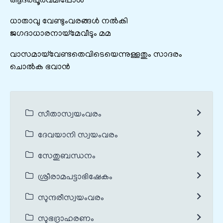
ആദരപൂർവമിപ്പോൾ
ധാതാവു വേണ്ടുംവരങ്ങൾ നൽകി
ജഗദാധാരനായ്‌മേവീടും മമ
വാസമായ്‌വേണ്ടതെവിടെയെന്നുള്ളതും സാദരം
ചൊൽക ഭവാൻ
സീതാസ്വയംവരം
ദേവയാനി സ്വയംവരം
സേതുബന്ധനം
ശ്രീരാമപട്ടാഭിഷേകം
സുന്ദരീസ്വയംവരം
സുഭദ്രാഹരണം