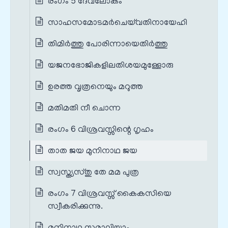
രംഗം 5 ദേവലോകം
സാഹസമോടമർചെയ്‌വതിനായേഹി
തിമിർത്തു പോരിന്നായെതിർത്തു
യജനഭോജികളിലതിശയമുള്ളോരു
ഉരത്ത വൃത്രനെയും മറുത്ത
മതിമതി നീ ചൊന്ന
രംഗം 6 വിശ്രവസ്സിന്റെ ഗൃഹം
താത ജയ മുനിനാഥ ജയ
സ്വസ്ത്യസ്തു തേ മമ പുത്ര
രംഗം 7 വിശ്രവസ്സ് കൈകസിയെ
സ്വീകരിക്കുന്നു.