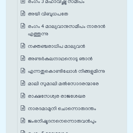
രംഗം 3 മഹാവിഷ്ണു സമീപം
അയി വിബുധപതേ
രംഗം 4 മാല്യവാനുസമീപം നാരദൻ
എത്തുന്നു
നക്തഞ്ചരാധിപ മാല്യവൻ
അണ്ടർകുലനാഥനൊടു ഞാൻ
എന്നതുകൊണ്ടിപ്പോൾ നിങ്ങളുമിന്നു
മാലി സുമാലി മൽസോദരന്മാരേ
രാക്ഷസേശ്വര രാജശേഖര
നാരദമാമുനി ചൊന്നൊരുദന്തം
ജംഭനിഷൂദനനെന്നൊരുവൻപും