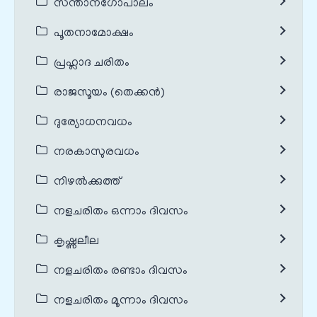
സന്താനഗോപാലം
പൂതനാമോക്ഷം
പ്രഹ്ലാദ ചരിതം
രാജസൂയം (തെക്കൻ)
ദുര്യോധനവധം
നരകാസുരവധം
നിഴൽക്കുത്ത്
നളചരിതം ഒന്നാം ദിവസം
കൃഷ്ണലീല
നളചരിതം രണ്ടാം ദിവസം
നളചരിതം മൂന്നാം ദിവസം