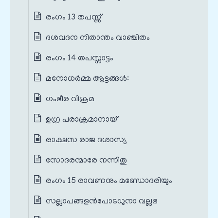
രംഗം 13 തപസ്സ്
ദശവദന നിതാന്തം വാഞ്ചിതം
രംഗം 14 തപസ്സാട്ടം
മനോധർമ്മ ആട്ടങ്ങൾ:
ഗംഭീര വിക്രമ
ഉഗ്ര പരാക്രമാനായ്‌
രാക്ഷസ രാജ ദശാസ്യ
സോദരന്മാരേ നന്നിതു
രംഗം 15 രാവണനും മണ്ഡോദരിയും
സല്ലാപങ്ങളൻപോടധുനാ വല്ലഭ