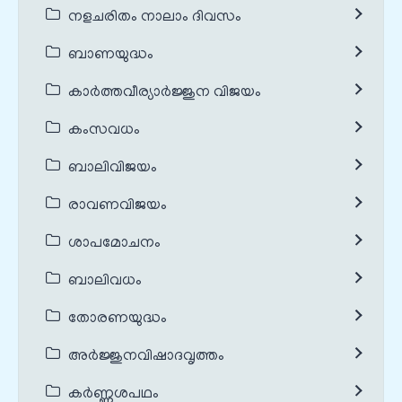
നളചരിതം നാലാം ദിവസം
ബാണയുദ്ധം
കാർത്തവീര്യാർജ്ജുന വിജയം
കംസവധം
ബാലിവിജയം
രാവണവിജയം
ശാപമോചനം
ബാലിവധം
തോരണയുദ്ധം
അർജ്ജുനവിഷാദവൃത്തം
കർണ്ണശപഥം