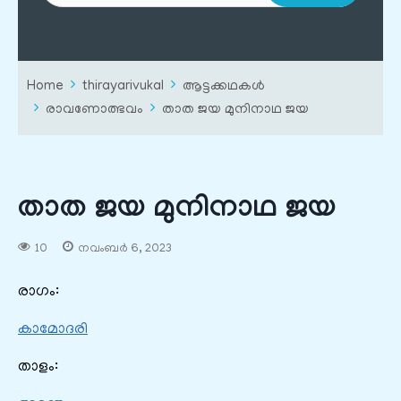
Home
thirayarivukal
ആട്ടക്കഥകൾ
രാവണോത്ഭവം
താത ജയ മുനിനാഥ ജയ
താത ജയ മുനിനാഥ ജയ
10
നവംബർ 6, 2023
രാഗം:
കാമോദരി
താളം: