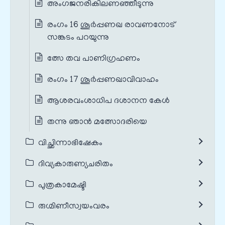
അംഗജനരികിലണഞ്ഞീടുന്നു
രംഗം 16 ശൂർപ്പണഖ രാവണനോട്
സങ്കടം പറയുന്നു
ത്സേ തവ പാണിഗ്രഹണം
രംഗം 17 ശൂർപ്പണഖാവിവാഹം
ആശരവംശാധിപ ദശാനന കേൾ
തന്നു ഞാൻ മത്സോദരിയെ
വിച്ഛിന്നാഭിഷേകം
ദിവ്യകാരുണ്യചരിതം
പുത്രകാമേഷ്ടി
രുഗ്മിണീസ്വയംവരം