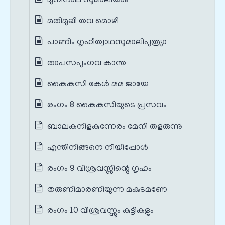
മുനിനാഥ സുമാലിയാം
മതിമുഖി തവ മൊഴി
പാണിം ഗൃഹീത്വാഥസുമാലിപുത്ര്യാ
താപസപുംഗവ കാന്ത
കൈകസി കേൾ മമ ജായേ
രംഗം 8 കൈകസിയുടെ പ്രസവം
ബാലകനിളകുന്നേരം മേനി തളരുന്നു
എന്തിനിങ്ങനെ നീയിപ്പോൾ
രംഗം 9 വിശ്രവസ്സിന്റെ ഗൃഹം
തരുണിമാരണിയുന്ന മകുടമണേ
രംഗം 10 വിശ്രവസ്സും കുട്ടികളും