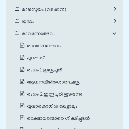
രാജസൂയം (വടക്കൻ)
യുദ്ധം
രാവണോത്ഭവം
രാവണോത്ഭവം
പുറപ്പാട്
രംഗം 1 ഇന്ദ്രപുരി
ആനനവിജിതശാരദചന്ദ്ര
രംഗം 2 ഇന്ദ്രപുരി തുടരുന്നു
വൃന്ദാരകാധീശ കേട്ടാലും
രക്ഷോവരന്മാരെ ശിക്ഷിച്ചുടൻ