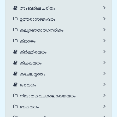
അംബരീഷ ചരിതം
ഉത്തരാസ്വയംവരം
കല്യാണസൗഗന്ധികം
കിരാതം
കിർമ്മീരവധം
കീചകവധം
കുചേലവൃത്തം
ഖരവധം
നിവാതകവചകാലകേയവധം
ബകവധം