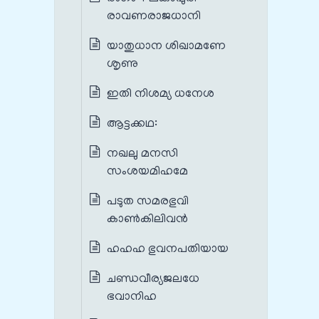
രാവണരാജധാനി
യാതുധാന ശിഖാമണേ
ശൃണു
ഇതി നിശമ്യ ധനേശ
ആട്ടക്കഥ:
നഖലു മനസി
സംശയമിഹമേ
പടുത സമരഭുവി
കാൺകിലിവൻ
ഹഹഹ ഭുവനപതിയായ
ചണ്ഡവീര്യജലധേ
ഭവാനിഹ