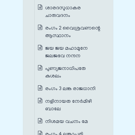
ശാരദസുധാകര
ചാരുവദനം
രംഗം 2 വൈശ്രവണന്റെ
ആസ്ഥാനം
ജയ ജയ മഹാമുനേ
ജലജഭവ നന്ദന
പുണ്യജനാധിപതേ
കുശലം
രംഗം 3 ലങ്ക രാജധാനി
നളിനായത നേർമിഴി
ബാലേ
നിശമയ വചനം മേ
രംഗം 4 ലങ്കാപുരി