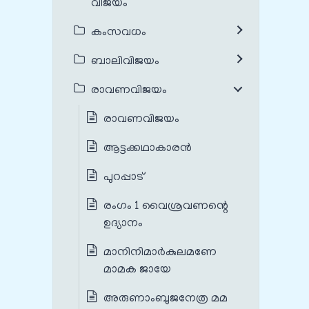
വിജയം
കംസവധം
ബാലിവിജയം
രാവണവിജയം
രാവണവിജയം
ആട്ടക്കഥാകാരൻ
പുറപ്പാട്
രംഗം 1 വൈശ്രവണന്റെ
ഉദ്യാനം
മാനിനിമാർകുലമണേ
മാമക ജായേ
അരുണാംബുജനേത്ര മമ