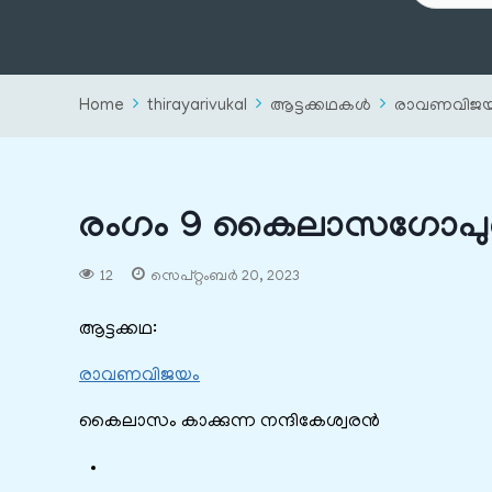
Home
thirayarivukal
ആട്ടക്കഥകൾ
രാവണവിജ
രംഗം 9 കൈലാസഗോപു
12
സെപ്റ്റംബർ 20, 2023
ആട്ടക്കഥ:
രാവണവിജയം
കൈലാസം കാക്കുന്ന നന്ദികേശ്വരൻ