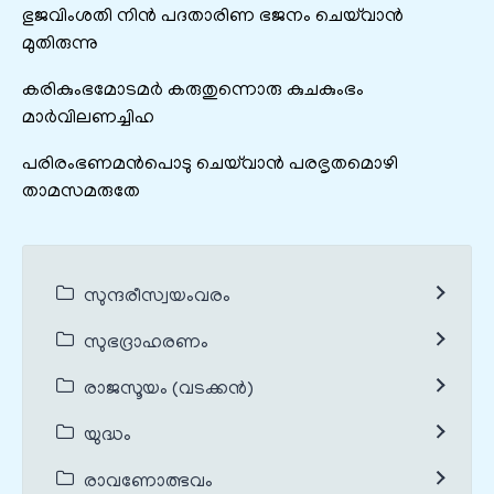
ഭുജവിംശതി നിൻ പദതാരിണ ഭജനം ചെയ്‌വാൻ
മുതിരുന്നു
കരികുംഭമോടമർ കരുതുന്നൊരു കുചകുംഭം
മാർവിലണച്ചിഹ
പരിരംഭണമൻപൊടു ചെയ്‌വാൻ പരഭൃതമൊഴി
താമസമരുതേ
സുന്ദരീസ്വയംവരം
സുഭദ്രാഹരണം
രാജസൂയം (വടക്കൻ)
യുദ്ധം
രാവണോത്ഭവം