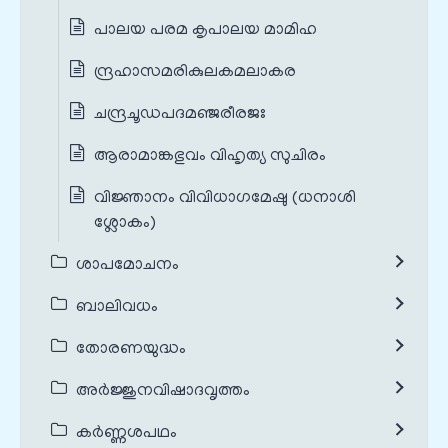
പാലയ പരമ കൃപാലയ മാമിഹ
ന്ദ്രഹാസമരികുലകമലാകര
ചന്ദ്രചൂഡപദമഞ്ജരീരജഃ
ആരാമാങ്കഭുവം വിഹൃത്യ സുചിരം
വിജ്ഞാനം വിവിധാഗമേഷു (ധനാശി
ശ്ലോകം)
ശാപമോചനം
ബാലിവധം
തോരണയുദ്ധം
അർജ്ജുനവിഷാദവൃത്തം
കർണ്ണശപഥം