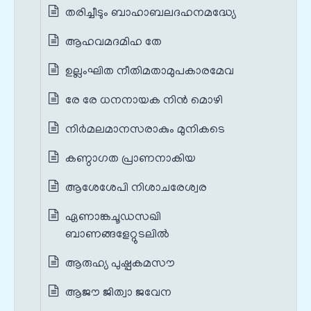
തരിച്ചീടും ബാഹാബലദഹനമദ്ധ്യേ
ആഹവമദമിഹ തേ
ഉല്ലംഘിത നീതിമതാമുപകാരമേവ
രേ രേ ധനനായക നിൻ മൊഴി
നിർമലമാനസരാകും മുനികടെ
കണ്ഠാഗത പ്രാണനാകിയ
ആശേശേപി നിശാചരേശ്വര
ഏണാങ്കചൂഡസഖി
ബാണങ്ങളേറ്റുടലിൽ
ആരുഹ്യ പുഷ്പകമസൗ
ആജൗ ജിത്വാ ജവേന