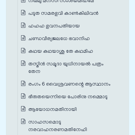
നഖലു മനസി സംശയമിഹമേ
പടുത സമരഭുവി കാൺകിലിവൻ
ഹഹഹ ഭുവനപതിയായ
ചണ്ഡവീര്യജലധേ ഭവാനിഹ
കഥയ കഥയാശു തേ കഥമിഹ
തസ്മിൻ സമൂദാ യുധിനായൽ പത്രം
തേന
രംഗം 6 വൈശ്രവണന്റെ ആസ്ഥാനം
ഭീരുതയെന്നിയെ പോരിനു നമ്മൊടു
ആയോധനമതിനായി
സാഹസമൊടു
നരവാഹനരണമതിനേഹി