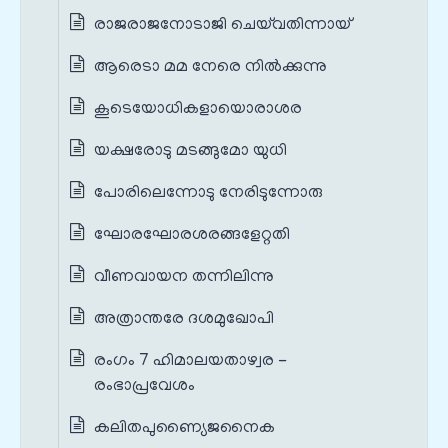
രാജരാജനോടാജി ചെയ്‌വതിന്നായ്
ആരെടാ മമ നേരെ നിൽക്കുന്നു
കൂടെയോധികളായൊരാശര
യക്ഷരോടു മടങ്ങുമോ യുധി
പോരിലെന്നോടു നേരിടുന്നോരു
ഘോരഘോരശരങ്ങളേറ്റതി
വീണവായന തന്നിലിന്നു
അത്രാന്തരേ ദശമുഖോപി
രംഗം 7 ഹിമാലയതാഴ്വര -
രംഭാപ്രവേശം
കലിതപുണ്യൈജനൈക