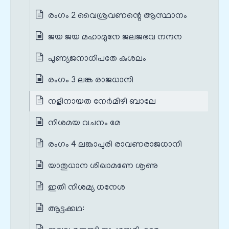
രംഗം 2 വൈശ്രവണന്റെ ആസ്ഥാനം
ജയ ജയ മഹാമുനേ ജലജഭവ നന്ദന
പുണ്യജനാധിപതേ കുശലം
രംഗം 3 ലങ്ക രാജധാനി
നളിനായത നേർമിഴി ബാലേ
നിശമയ വചനം മേ
രംഗം 4 ലങ്കാപുരി രാവണരാജധാനി
യാതുധാന ശിഖാമണേ ശൃണു
ഇതി നിശമ്യ ധനേശ
ആട്ടക്കഥ: