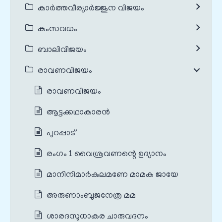
കാർത്തവീര്യാർജ്ജുന വിജയം
കംസവധം
ബാലിവിജയം
രാവണവിജയം
രാവണവിജയം
ആട്ടക്കഥാകാരൻ
പുറപ്പാട്
രംഗം 1 വൈശ്രവണന്റെ ഉദ്യാനം
മാനിനിമാർകുലമണേ മാമക ജായേ
അരുണാംബുജനേത്ര മമ
ശാരദസുധാകര ചാരുവദനം