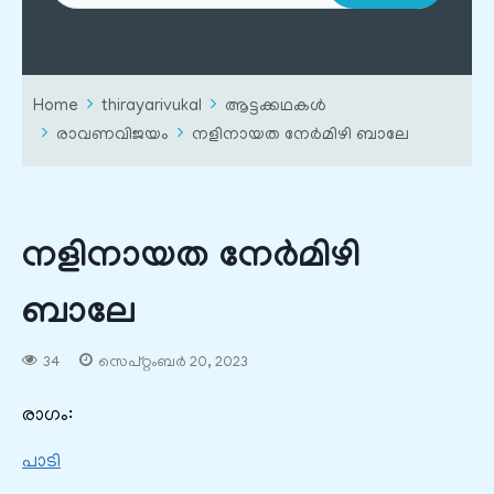
Home
thirayarivukal
ആട്ടക്കഥകൾ
രാവണവിജയം
നളിനായത നേർമിഴി ബാലേ
നളിനായത നേർമിഴി
ബാലേ
34
സെപ്റ്റംബർ 20, 2023
രാഗം:
പാടി