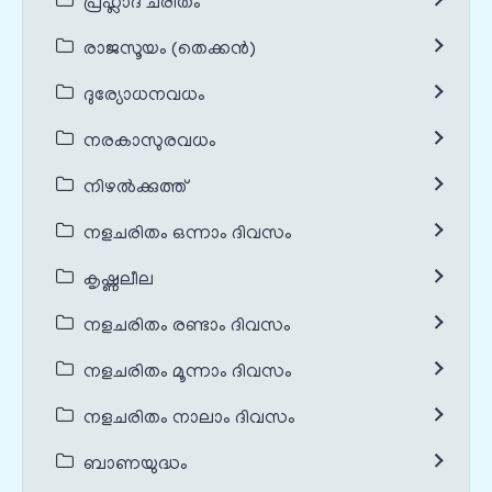
പ്രഹ്ലാദ ചരിതം
രാജസൂയം (തെക്കൻ)
ദുര്യോധനവധം
നരകാസുരവധം
നിഴൽക്കുത്ത്
നളചരിതം ഒന്നാം ദിവസം
കൃഷ്ണലീല
നളചരിതം രണ്ടാം ദിവസം
നളചരിതം മൂന്നാം ദിവസം
നളചരിതം നാലാം ദിവസം
ബാണയുദ്ധം