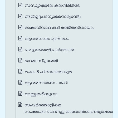
സന്ധ്യാകാലേ കുലഗിരിതടേ
അതിമൃദുപദന്യാസൈര്യാന്തീം
രാകാധിനാഥ രുചി രഞ്ജിതനിശായാം
ആശരനാഥാ മുഞ്ച മാം
പരഭൃതമൊഴി പാർത്താൽ
മാ മാ സ്പൃശേതി
രംഗം 8 ഹിമാലയതാഴ്വര
ആശരനായകാ പാഹി
അത്ഭുതമിദധുനാ
സംവർത്തോദ്രിക്ത
സംകർഷണവദനഹുതാശോൽബണജ്വാലമാലാ