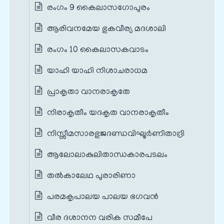
രംഗം 9 കൈലാസഗോപുരം
ആരിവനമേയ ഭുകവീര്യ മദശാലി
രംഗം 10 കൈലാസകവാടം
യാഹി യാഹി നിശാചരാധമ
പ്രാകൃതാ വാനരാകൃതേ
നിരാകൃതീം യദകൃത വാനരാകൃതീം
നിസ്സീമസാരഭുജദണ്ഡവിഘൂർണിതാദ്രി
ആലോലാകുലിതാന്ധകാരപടലം
തൽകാലേഥ പുരാരിണാ
പരമകൃപാലയ പാലയ ഭഗവൻ
വീര ദശാനന വരിക സമീപേ