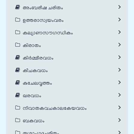
അംബരീഷ ചരിതം
ഉത്തരാസ്വയംവരം
കല്യാണസൗഗന്ധികം
കിരാതം
കിർമ്മീരവധം
കീചകവധം
കുചേലവൃത്തം
ഖരവധം
നിവാതകവചകാലകേയവധം
ബകവധം
രുഗ്മാംഗദചരിതം