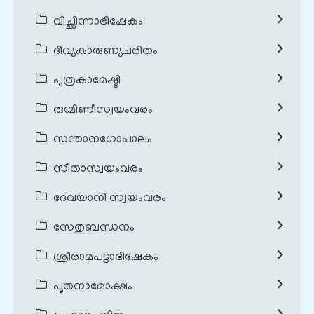
വിച്ഛിന്നാഭിഷേകം
ദിവ്യകാരുണ്യചരിതം
പുത്രകാമേഷ്ടി
രുഗ്മിണീസ്വയംവരം
സന്താനഗോപാലം
സീതാസ്വയംവരം
ദേവയാനി സ്വയംവരം
സേതുബന്ധനം
ശ്രീരാമപട്ടാഭിഷേകം
പൂതനാമോക്ഷം