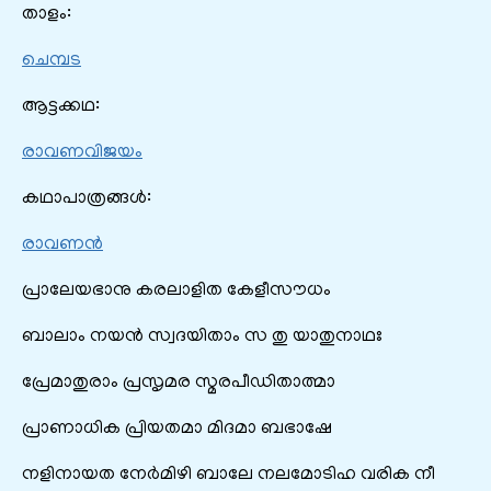
താളം:
ചെമ്പട
ആട്ടക്കഥ:
രാവണവിജയം
കഥാപാത്രങ്ങൾ:
രാവണന്‍
പ്രാലേയഭാനു കരലാളിത കേളീസൗധം
ബാലാം നയൻ സ്വദയിതാം സ തു യാതുനാഥഃ
പ്രേമാതുരാം പ്രസൃമര സ്മരപീഡിതാത്മാ
പ്രാണാധിക പ്രിയതമാ മിദമാ ബഭാഷേ
നളിനായത നേർമിഴി ബാലേ നലമോടിഹ വരിക നീ