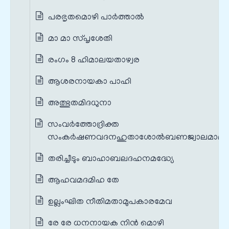
പരഭൃതമൊഴി പാർത്താൽ
മാ മാ സ്പൃശേതി
രംഗം 8 ഹിമാലയതാഴ്വര
ആശരനായകാ പാഹി
അത്ഭുതമിദധുനാ
സംവർത്തോദ്രിക്ത
സംകർഷണവദനഹുതാശോൽബണജ്വാലമാലാ
തരിച്ചീടും ബാഹാബലദഹനമദ്ധ്യേ
ആഹവമദമിഹ തേ
ഉല്ലംഘിത നീതിമതാമുപകാരമേവ
രേ രേ ധനനായക നിൻ മൊഴി