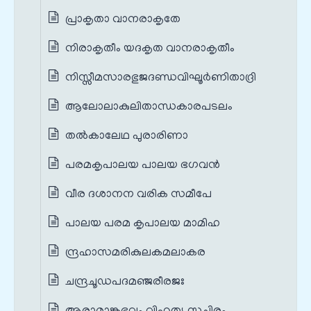
പ്രാകൃതാ വാനരാകൃതേ
നിരാകൃതീം യദകൃത വാനരാകൃതീം
നിസ്സീമസാരഭുജദണ്ഡവിഘൂർണിതാദ്രി
ആലോലാകുലിതാന്ധകാരപടലം
തൽകാലേഥ പുരാരിണാ
പരമകൃപാലയ പാലയ ഭഗവൻ
വീര ദശാനന വരിക സമീപേ
പാലയ പരമ കൃപാലയ മാമിഹ
ന്ദ്രഹാസമരികുലകമലാകര
ചന്ദ്രചൂഡപദമഞ്ജരീരജഃ