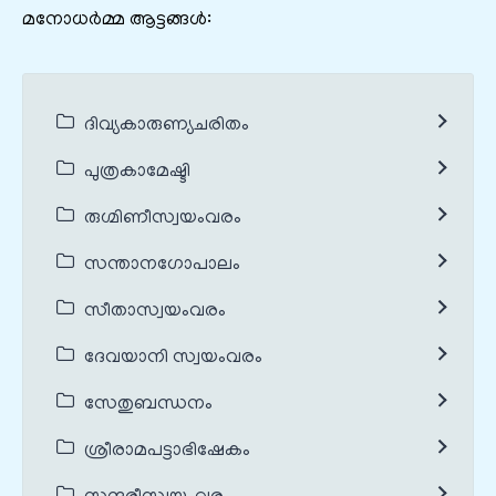
മനോധർമ്മ ആട്ടങ്ങൾ:
ദിവ്യകാരുണ്യചരിതം
പുത്രകാമേഷ്ടി
രുഗ്മിണീസ്വയംവരം
സന്താനഗോപാലം
സീതാസ്വയംവരം
ദേവയാനി സ്വയംവരം
സേതുബന്ധനം
ശ്രീരാമപട്ടാഭിഷേകം