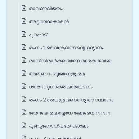
രാവണവിജയം
ആട്ടക്കഥാകാരൻ
പുറപ്പാട്
രംഗം 1 വൈശ്രവണന്റെ ഉദ്യാനം
മാനിനിമാർകുലമണേ മാമക ജായേ
അരുണാംബുജനേത്ര മമ
ശാരദസുധാകര ചാരുവദനം
രംഗം 2 വൈശ്രവണന്റെ ആസ്ഥാനം
ജയ ജയ മഹാമുനേ ജലജഭവ നന്ദന
പുണ്യജനാധിപതേ കുശലം