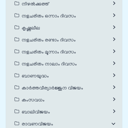
നിഴൽക്കുത്ത്
നളചരിതം ഒന്നാം ദിവസം
കൃഷ്ണലീല
നളചരിതം രണ്ടാം ദിവസം
നളചരിതം മൂന്നാം ദിവസം
നളചരിതം നാലാം ദിവസം
ബാണയുദ്ധം
കാർത്തവീര്യാർജ്ജുന വിജയം
കംസവധം
ബാലിവിജയം
രാവണവിജയം