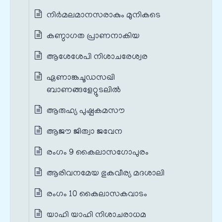
നിർമലമാനസരാകും മുനികടെ
കണ്ഠാഗത പ്രാണനാകിയ
ആശേശേപി നിശാചരേശ്വര
ഏണാങ്കചൂഡസഖി
ബാണങ്ങളേറ്റുടലിൽ
ആരുഹ്യ പുഷ്പകമസൗ
ആജൗ ജിത്വാ ജവേന
രംഗം 9 കൈലാസഗോപുരം
ആരിവനമേയ ഭുകവീര്യ മദശാലി
രംഗം 10 കൈലാസകവാടം
യാഹി യാഹി നിശാചരാധമ