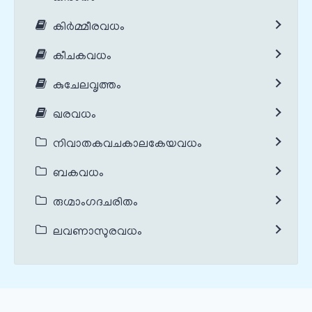
കിർമ്മീരവധം
കീചകവധം
കുചേലവൃത്തം
ഖരവധം
നിവാതകവചകാലകേയവധം
ബകവധം
രുഗ്മാംഗദചരിതം
ലവണാസുരവധം