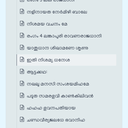
രംഗം 3 ലങ്ക രാജധാനി
നളിനായത നേർമിഴി ബാലേ
നിശമയ വചനം മേ
രംഗം 4 ലങ്കാപുരി രാവണരാജധാനി
യാതുധാന ശിഖാമണേ ശൃണു
ഇതി നിശമ്യ ധനേശ
ആട്ടക്കഥ:
നഖലു മനസി സംശയമിഹമേ
പടുത സമരഭുവി കാൺകിലിവൻ
ഹഹഹ ഭുവനപതിയായ
ചണ്ഡവീര്യജലധേ ഭവാനിഹ