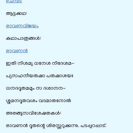
ചെമ്പട
ആട്ടക്കഥ:
രാവണവിജയം
കഥാപാത്രങ്ങൾ:
രാവണന്‍
ഇതി നിശമ്യ ധനേശ നിദേശമ-
പ്യസഹനീയരുഷാ പരുഷാശയഃ
ധനദദൂതമമും സ ദശാനന-
ശ്ശമനദൂതവശം വദമാതനോൽ
അരങ്ങുസവിശേഷതകൾ:
രാവണൻ ദൂതന്റെ ശിരസ്സറുക്കുന്നു. പടപ്പുറപ്പാട്.