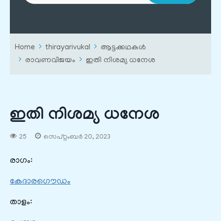
Home
thirayarivukal
ആട്ടക്കഥകൾ
രാവണവിജയം
ഇതി നിശമ്യ ധനേശ
ഇതി നിശമ്യ ധനേശ
25
സെപ്റ്റംബർ 20, 2023
രാഗം:
കേദാരഗൌഡം
താളം: