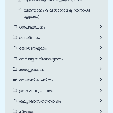
ആരാമാങ്കഭുവം വിഹൃത്യ സുചിരം
വിജ്ഞാനം വിവിധാഗമേഷു (ധനാശി
ശ്ലോകം)
ശാപമോചനം
ബാലിവധം
തോരണയുദ്ധം
അർജ്ജുനവിഷാദവൃത്തം
കർണ്ണശപഥം
അംബരീഷ ചരിതം
ഉത്തരാസ്വയംവരം
കല്യാണസൗഗന്ധികം
കിരാതം