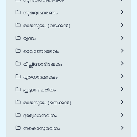
സുന്ദരീസ്വയംവരം
സുഭദ്രാഹരണം
രാജസൂയം (വടക്കൻ)
യുദ്ധം
രാവണോത്ഭവം
വിച്ഛിന്നാഭിഷേകം
പൂതനാമോക്ഷം
പ്രഹ്ലാദ ചരിതം
രാജസൂയം (തെക്കൻ)
ദുര്യോധനവധം
നരകാസുരവധം