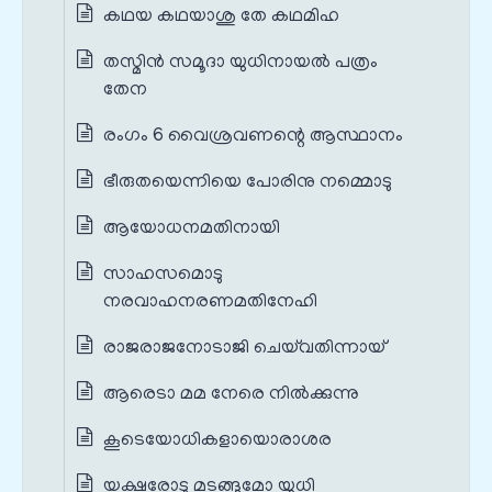
കഥയ കഥയാശു തേ കഥമിഹ
തസ്മിൻ സമൂദാ യുധിനായൽ പത്രം
തേന
രംഗം 6 വൈശ്രവണന്റെ ആസ്ഥാനം
ഭീരുതയെന്നിയെ പോരിനു നമ്മൊടു
ആയോധനമതിനായി
സാഹസമൊടു
നരവാഹനരണമതിനേഹി
രാജരാജനോടാജി ചെയ്‌വതിന്നായ്
ആരെടാ മമ നേരെ നിൽക്കുന്നു
കൂടെയോധികളായൊരാശര
യക്ഷരോടു മടങ്ങുമോ യുധി