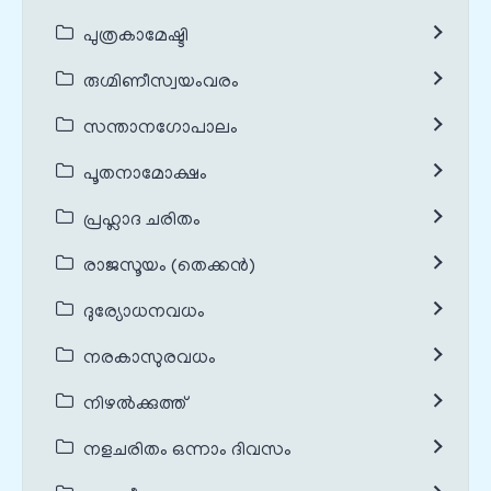
പുത്രകാമേഷ്ടി
രുഗ്മിണീസ്വയംവരം
സന്താനഗോപാലം
പൂതനാമോക്ഷം
പ്രഹ്ലാദ ചരിതം
രാജസൂയം (തെക്കൻ)
ദുര്യോധനവധം
നരകാസുരവധം
നിഴൽക്കുത്ത്
നളചരിതം ഒന്നാം ദിവസം