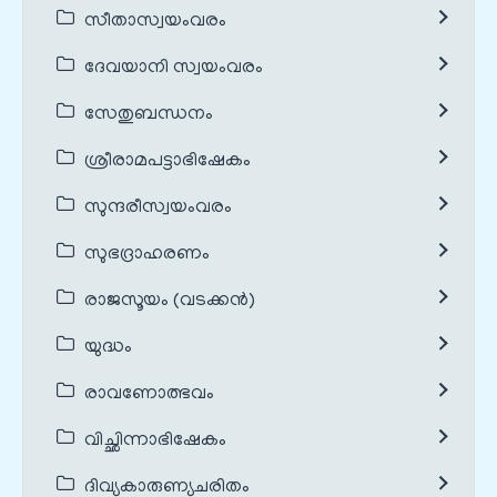
സീതാസ്വയംവരം
ദേവയാനി സ്വയംവരം
സേതുബന്ധനം
ശ്രീരാമപട്ടാഭിഷേകം
സുന്ദരീസ്വയംവരം
സുഭദ്രാഹരണം
രാജസൂയം (വടക്കൻ)
യുദ്ധം
രാവണോത്ഭവം
വിച്ഛിന്നാഭിഷേകം
ദിവ്യകാരുണ്യചരിതം