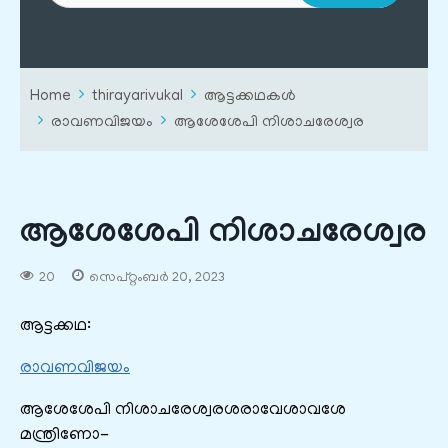
Home
thirayarivukal
ആട്ടക്കഥകൾ
രാവണവിജയം
ആശേശേപി നിശാചരേശ്വര
ആശേശേപി നിശാചരേശ്വര
20
സെപ്റ്റംബർ 20, 2023
ആട്ടക്കഥ:
രാവണവിജയം
ആശേശേപി നിശാചരേശ്വരശരാവേശാവശേ
മന്ത്രിണോ-