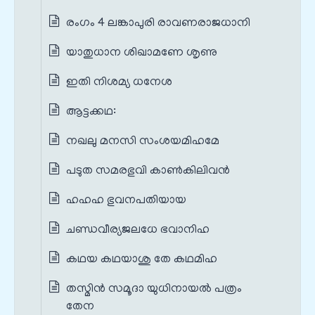
രംഗം 4 ലങ്കാപുരി രാവണരാജധാനി
യാതുധാന ശിഖാമണേ ശൃണു
ഇതി നിശമ്യ ധനേശ
ആട്ടക്കഥ:
നഖലു മനസി സംശയമിഹമേ
പടുത സമരഭുവി കാൺകിലിവൻ
ഹഹഹ ഭുവനപതിയായ
ചണ്ഡവീര്യജലധേ ഭവാനിഹ
കഥയ കഥയാശു തേ കഥമിഹ
തസ്മിൻ സമൂദാ യുധിനായൽ പത്രം
തേന