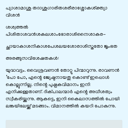
പ്യാശാമാശു തദാശുഗാരിതശരീരാശ്ശോകശ്ക്ത്യാ
വിശൻ
ശശ്വത്തൽ
പിശിതാശവൻശകലശാംഭോരാശിനൈശാകര-
ച്ഛായാകാശനികാശപേശലയശോരാശിസ്തതോ ജൃംഭത
അരങ്ങുസവിശേഷതകൾ:
യുദ്ധവട്ടം. വൈശ്രവണൻ തോറ്റു പിന്മാറുന്നു. രാവണൻ
‘പോ പോ, എന്റെ ജ്യേഷ്ഠനായതു കൊണ്ട് ഇപ്പൊൾ
കൊല്ലുന്നില്ല. നിന്റെ പുഷ്പകവിമാനം ഇനി
എനിക്കുള്ളതാണ്. ദിക്പാലന്മാർ എന്റെ അധീശത്വം
സ്വീകരിയ്ക്കുന്നു. ആകട്ടെ, ഇനി കൈലാസത്തിൽ പോയി
ലങ്കയിലേയ്ക്ക് മടങ്ങാം. വിമാനത്തിൽ കയറി പോകുന്നു.