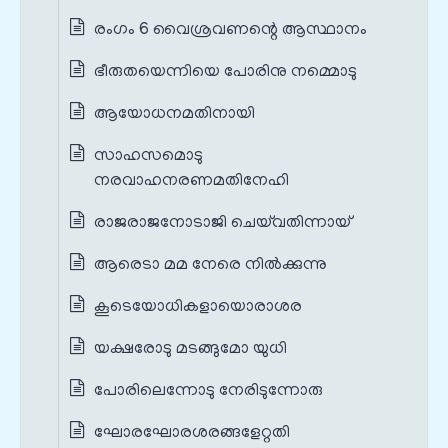
രംഗം 6 വൈശ്രവണന്റെ ആസ്ഥാനം
ഭീരുതയെന്നിയെ പോരിനു നമ്മൊടു
ആയോധനമതിനായി
സാഹസമൊടു
നരവാഹനരണമതിനേഹി
രാജരാജനോടാജി ചെയ്‌വതിന്നായ്
ആരെടാ മമ നേരെ നിൽക്കുന്നു
കൂടെയോധികളായൊരാശര
യക്ഷരോടു മടങ്ങുമോ യുധി
പോരിലെന്നോടു നേരിടുന്നോരു
ഘോരഘോരശരങ്ങളേറ്റതി