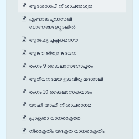
ആശേശേപി നിശാചരേശ്വര
ഏണാങ്കചൂഡസഖി
ബാണങ്ങളേറ്റുടലിൽ
ആരുഹ്യ പുഷ്പകമസൗ
ആജൗ ജിത്വാ ജവേന
രംഗം 9 കൈലാസഗോപുരം
ആരിവനമേയ ഭുകവീര്യ മദശാലി
രംഗം 10 കൈലാസകവാടം
യാഹി യാഹി നിശാചരാധമ
പ്രാകൃതാ വാനരാകൃതേ
നിരാകൃതീം യദകൃത വാനരാകൃതീം