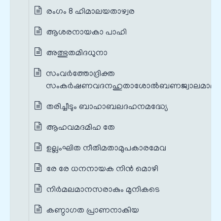
രംഗം 8 ഹിമാലയതാഴ്വര
ആശരനായകാ പാഹി
അത്ഭുതമിദധുനാ
സംവർത്തോദ്രിക്ത
സംകർഷണവദനഹുതാശോൽബണജ്വാലമാലാ
തരിച്ചീടും ബാഹാബലദഹനമദ്ധ്യേ
ആഹവമദമിഹ തേ
ഉല്ലംഘിത നീതിമതാമുപകാരമേവ
രേ രേ ധനനായക നിൻ മൊഴി
നിർമലമാനസരാകും മുനികടെ
കണ്ഠാഗത പ്രാണനാകിയ