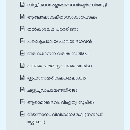
നിസ്സീമസാരഭുജദണ്ഡവിഘൂർണിതാദ്രി
ആലോലാകുലിതാന്ധകാരപടലം
തൽകാലേഥ പുരാരിണാ
പരമകൃപാലയ പാലയ ഭഗവൻ
വീര ദശാനന വരിക സമീപേ
പാലയ പരമ കൃപാലയ മാമിഹ
ന്ദ്രഹാസമരികുലകമലാകര
ചന്ദ്രചൂഡപദമഞ്ജരീരജഃ
ആരാമാങ്കഭുവം വിഹൃത്യ സുചിരം
വിജ്ഞാനം വിവിധാഗമേഷു (ധനാശി
ശ്ലോകം)