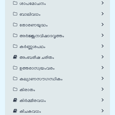
ശാപമോചനം
ബാലിവധം
തോരണയുദ്ധം
അർജ്ജുനവിഷാദവൃത്തം
കർണ്ണശപഥം
അംബരീഷ ചരിതം
ഉത്തരാസ്വയംവരം
കല്യാണസൗഗന്ധികം
കിരാതം
കിർമ്മീരവധം
കീചകവധം