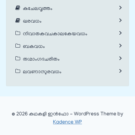
കുചേലവൃത്തം
ഖരവധം
നിവാതകവചകാലകേയവധം
ബകവധം
രുഗ്മാംഗദചരിതം
ലവണാസുരവധം
© 2026 കഥകളി ഇൻഫോ - WordPress Theme by
Kadence WP