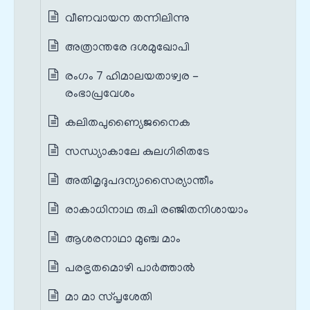
വീണവായന തന്നിലിന്നു
അത്രാന്തരേ ദശമുഖോപി
രംഗം 7 ഹിമാലയതാഴ്വര -
രംഭാപ്രവേശം
കലിതപുണ്യൈജനൈക
സന്ധ്യാകാലേ കുലഗിരിതടേ
അതിമൃദുപദന്യാസൈര്യാന്തീം
രാകാധിനാഥ രുചി രഞ്ജിതനിശായാം
ആശരനാഥാ മുഞ്ച മാം
പരഭൃതമൊഴി പാർത്താൽ
മാ മാ സ്പൃശേതി