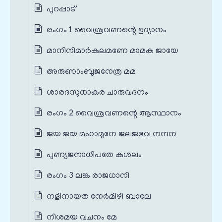
പുറപ്പാട്
രംഗം 1 വൈശ്രവണന്റെ ഉദ്യാനം
മാനിനിമാർകുലമണേ മാമക ജായേ
അരുണാംബുജനേത്ര മമ
ശാരദസുധാകര ചാരുവദനം
രംഗം 2 വൈശ്രവണന്റെ ആസ്ഥാനം
ജയ ജയ മഹാമുനേ ജലജഭവ നന്ദന
പുണ്യജനാധിപതേ കുശലം
രംഗം 3 ലങ്ക രാജധാനി
നളിനായത നേർമിഴി ബാലേ
നിശമയ വചനം മേ