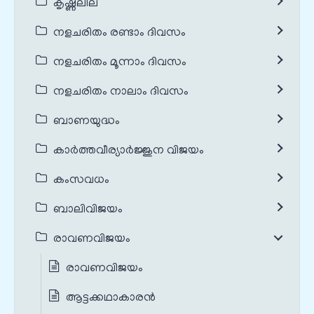
കൃഷ്ണലീല
നളചരിതം രണ്ടാം ദിവസം
നളചരിതം മൂന്നാം ദിവസം
നളചരിതം നാലാം ദിവസം
ബാണയുദ്ധം
കാർത്തവീര്യാർജ്ജുന വിജയം
കംസവധം
ബാലിവിജയം
രാവണവിജയം
രാവണവിജയം
ആട്ടക്കഥാകാരൻ