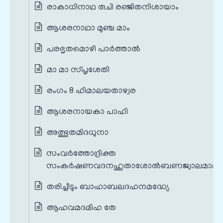
രാകാധിനാഥ രുചി രഞ്ജിതനിശായാം
ആശരനാഥാ മുഞ്ച മാം
പരഭൃതമൊഴി പാർത്താൽ
മാ മാ സ്പൃശേതി
രംഗം 8 ഹിമാലയതാഴ്വര
ആശരനായകാ പാഹി
അത്ഭുതമിദധുനാ
സംവർത്തോദ്രിക്ത
സംകർഷണവദനഹുതാശോൽബണജ്വാലമാലാ
തരിച്ചീടും ബാഹാബലദഹനമദ്ധ്യേ
ആഹവമദമിഹ തേ