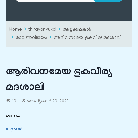
Home
thirayarivukal
ആട്ടക്കഥകൾ
രാവണവിജയം
ആരിവനമേയ ഭുകവീര്യ മദശാലി
ആരിവനമേയ ഭുകവീര്യ
മദശാലി
10
സെപ്റ്റംബർ 20, 2023
രാഗം:
ആഹരി