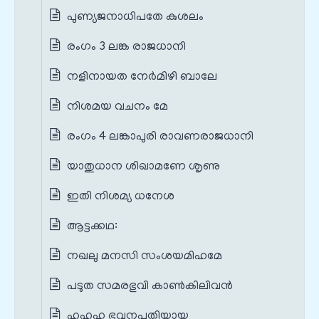
പുണ്യജനാധിപതേ കുശലം
രംഗം 3 ലങ്ക രാജധാനി
നളിനായത നേർമിഴി ബാലേ
നിശമയ വചനം മേ
രംഗം 4 ലങ്കാപുരി രാവണരാജധാനി
യാതുധാന ശിഖാമണേ ശൃണു
ഇതി നിശമ്യ ധനേശ
ആട്ടക്കഥ:
നഖലു മനസി സംശയമിഹമേ
പടുത സമരഭുവി കാൺകിലിവൻ
ഹഹഹ ഭുവനപതിയായ