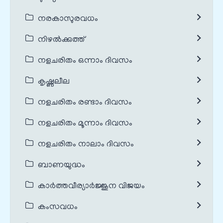
നരകാസുരവധം
നിഴൽക്കുത്ത്
നളചരിതം ഒന്നാം ദിവസം
കൃഷ്ണലീല
നളചരിതം രണ്ടാം ദിവസം
നളചരിതം മൂന്നാം ദിവസം
നളചരിതം നാലാം ദിവസം
ബാണയുദ്ധം
കാർത്തവീര്യാർജ്ജുന വിജയം
കംസവധം