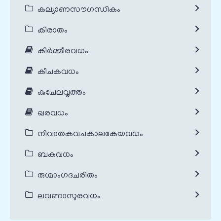
കല്യാണസൗഗന്ധികം
കിരാതം
കിർമ്മീരവധം
കീചകവധം
കുചേലവൃത്തം
ഖരവധം
നിവാതകവചകാലകേയവധം
ബകവധം
രുഗ്മാംഗദചരിതം
ലവണാസുരവധം