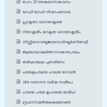
രംഗം 10 കൈലാസകവാടം
യാഹി യാഹി നിശാചരാധമ
പ്രാകൃതാ വാനരാകൃതേ
നിരാകൃതീം യദകൃത വാനരാകൃതീം
നിസ്സീമസാരഭുജദണ്ഡവിഘൂർണിതാദ്രി
ആലോലാകുലിതാന്ധകാരപടലം
തൽകാലേഥ പുരാരിണാ
പരമകൃപാലയ പാലയ ഭഗവൻ
വീര ദശാനന വരിക സമീപേ
പാലയ പരമ കൃപാലയ മാമിഹ
ന്ദ്രഹാസമരികുലകമലാകര