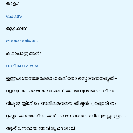
താളം:
ചെമ്പട
ആട്ടക്കഥ:
രാവണവിജയം
കഥാപാത്രങ്ങൾ:
നന്ദികേശ്വരൻ
ഉത്തുംഗോരുജടാകടാഹകലിതോ ഭസ്മാവദാതദ്യുതി-
സ്തന്വാ ജംഗമരാജതാചലധിയം തന്വൻ ജഗദ്വന്ദിതഃ
വിഷ്ടഭ്യ ത്രിശിഖം സലീലമവനൗ തിഷ്ഠൻ പുരദ്വാരി തം
ദൃഷ്ട്വാ യാന്തമചിന്തയൻ സ ഭഗവാൻ നന്ദീശ്വരസ്സാമ്പ്രതം
ആരിവനമേയ ഭുജവീര്യ മദശാലി