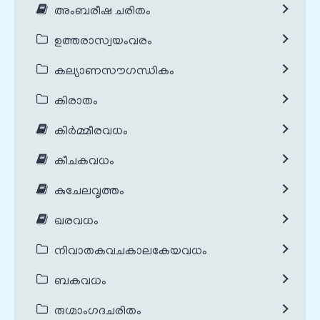
അംബരീഷ ചരിതം
ഉത്തരാസ്വയംവരം
കല്യാണസൗഗന്ധികം
കിരാതം
കിർമ്മീരവധം
കീചകവധം
കുചേലവൃത്തം
ഖരവധം
നിവാതകവചകാലകേയവധം
ബകവധം
രുഗ്മാംഗദചരിതം