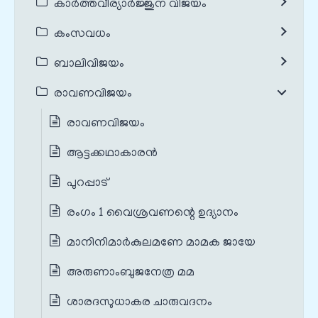
കാർത്തവീര്യാർജ്ജുന വിജയം
കംസവധം
ബാലിവിജയം
രാവണവിജയം
രാവണവിജയം
ആട്ടക്കഥാകാരൻ
പുറപ്പാട്
രംഗം 1 വൈശ്രവണന്റെ ഉദ്യാനം
മാനിനിമാർകുലമണേ മാമക ജായേ
അരുണാംബുജനേത്ര മമ
ശാരദസുധാകര ചാരുവദനം