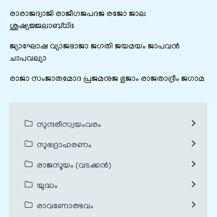
രാരാജദ്വാജി രാജീഗജപദജ രജോ ജാല
ശുഷ്യജ്ജലാബ്ധിഃ
ജ്യാഘോഷ വ്യാജഭാജാ ജഗതി ജയമയം ജാപവൻ
ചാപവല്യാ
രാജാ സംജാതമോദ പ്രജമനുജ ഭുജാം രാജതാദ്രീം ജഗാമ
സുന്ദരീസ്വയംവരം
സുഭദ്രാഹരണം
രാജസൂയം (വടക്കൻ)
യുദ്ധം
രാവണോത്ഭവം