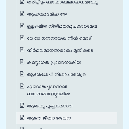
തരിച്ചീടും ബാഹാബലദഹനമദ്ധ്യേ
ആഹവമദമിഹ തേ
ഉല്ലംഘിത നീതിമതാമുപകാരമേവ
രേ രേ ധനനായക നിൻ മൊഴി
നിർമലമാനസരാകും മുനികടെ
കണ്ഠാഗത പ്രാണനാകിയ
ആശേശേപി നിശാചരേശ്വര
ഏണാങ്കചൂഡസഖി
ബാണങ്ങളേറ്റുടലിൽ
ആരുഹ്യ പുഷ്പകമസൗ
ആജൗ ജിത്വാ ജവേന