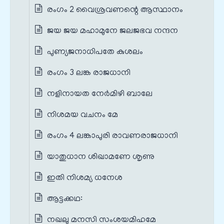
രംഗം 2 വൈശ്രവണന്റെ ആസ്ഥാനം
ജയ ജയ മഹാമുനേ ജലജഭവ നന്ദന
പുണ്യജനാധിപതേ കുശലം
രംഗം 3 ലങ്ക രാജധാനി
നളിനായത നേർമിഴി ബാലേ
നിശമയ വചനം മേ
രംഗം 4 ലങ്കാപുരി രാവണരാജധാനി
യാതുധാന ശിഖാമണേ ശൃണു
ഇതി നിശമ്യ ധനേശ
ആട്ടക്കഥ:
നഖലു മനസി സംശയമിഹമേ