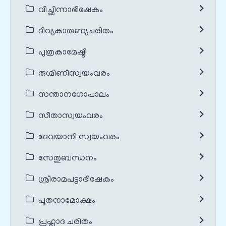
വിച്ഛിന്നാഭിഷേകം
ദിവ്യകാരുണ്യചരിതം
പുത്രകാമേഷ്ടി
രുഗ്മിണീസ്വയംവരം
സന്താനഗോപാലം
സീതാസ്വയംവരം
ദേവയാനി സ്വയംവരം
സേതുബന്ധനം
ശ്രീരാമപട്ടാഭിഷേകം
പൂതനാമോക്ഷം
പ്രഹ്ലാദ ചരിതം