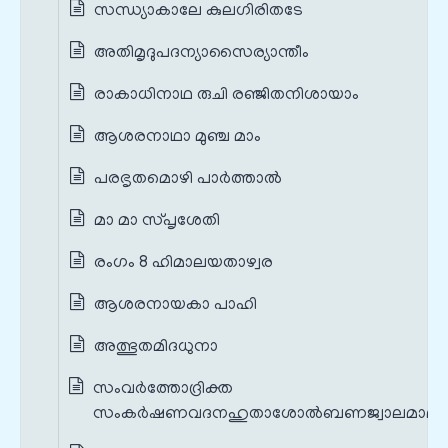
സന്ധ്യാകാലേ കുലഗിരിതടേ
അതിമൃദുപദന്യാസൈര്യാന്തീം
രാകാധിനാഥ രുചി രഞ്ജിതനിശായാം
ആശരനാഥാ മുഞ്ച മാം
പരഭൃതമൊഴി പാർത്താൽ
മാ മാ സ്പൃശേതി
രംഗം 8 ഹിമാലയതാഴ്വര
ആശരനായകാ പാഹി
അത്ഭുതമിദധുനാ
സംവർത്തോദ്രിക്ത
സംകർഷണവദനഹുതാശോൽബണജ്വാലമാലാ