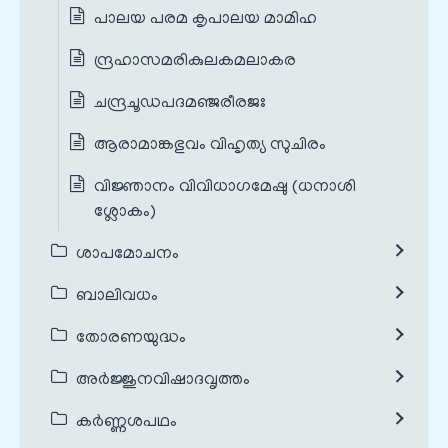
പാലയ പരമ കൃപാലയ മാമിഹ
ന്ദ്രഹാസമരികുലകമലാകര
ചന്ദ്രചൂഡപദമഞ്ജരീരജഃ
ആരാമാങ്കഭുവം വിഹൃത്യ സുചിരം
വിജ്ഞാനം വിവിധാഗമേഷു (ധനാശി
ശ്ലോകം)
ശാപമോചനം
ബാലിവധം
തോരണയുദ്ധം
അർജ്ജുനവിഷാദവൃത്തം
കർണ്ണശപഥം