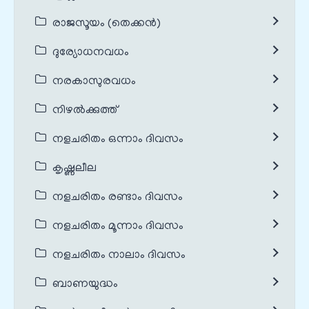
രാജസൂയം (തെക്കൻ)
ദുര്യോധനവധം
നരകാസുരവധം
നിഴൽക്കുത്ത്
നളചരിതം ഒന്നാം ദിവസം
കൃഷ്ണലീല
നളചരിതം രണ്ടാം ദിവസം
നളചരിതം മൂന്നാം ദിവസം
നളചരിതം നാലാം ദിവസം
ബാണയുദ്ധം