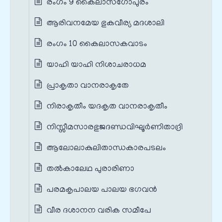
രംഗം 9 കൈലാസഗോപുരം
ആരിവനമേയ ഭുകവീര്യ മദശാലി
രംഗം 10 കൈലാസകവാടം
യാഹി യാഹി നിശാചരാധമ
പ്രാകൃതാ വാനരാകൃതേ
നിരാകൃതീം യദകൃത വാനരാകൃതീം
നിസ്സീമസാരഭുജദണ്ഡവിഘൂർണിതാദ്രി
ആലോലാകുലിതാന്ധകാരപടലം
തൽകാലേഥ പുരാരിണാ
പരമകൃപാലയ പാലയ ഭഗവൻ
വീര ദശാനന വരിക സമീപേ