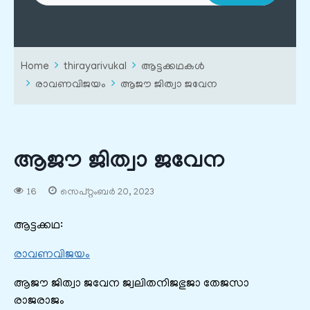
Home
thirayarivukal
ആട്ടക്കഥകൾ
രാവണവിജയം
ആജൗ ജിത്വാ ജവേന
ആജൗ ജിത്വാ ജവേന
16
സെപ്റ്റംബർ 20, 2023
ആട്ടക്കഥ:
രാവണവിജയം
ആജൗ ജിത്വാ ജവേന ജ്വലിതനിജഭുജാ തേജസാ
രാജരാജം