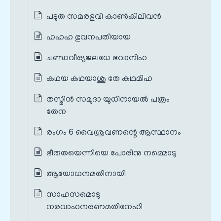
പടുത സമരഭുവി കാൺകിലിവൻ
ഹഹഹ ഭുവനപതിയായ
ചണ്ഡവീര്യജലധേ ഭവാനിഹ
കഥയ കഥയാശു തേ കഥമിഹ
തസ്മിൻ സമൂദാ യുധിനായൽ പത്രം
തേന
രംഗം 6 വൈശ്രവണന്റെ ആസ്ഥാനം
ഭീരുതയെന്നിയെ പോരിനു നമ്മൊടു
ആയോധനമതിനായി
സാഹസമൊടു
നരവാഹനരണമതിനേഹി