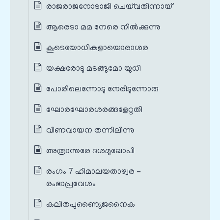
രാജരാജനോടാജി ചെയ്‌വതിന്നായ്
ആരെടാ മമ നേരെ നിൽക്കുന്നു
കൂടെയോധികളായൊരാശര
യക്ഷരോടു മടങ്ങുമോ യുധി
പോരിലെന്നോടു നേരിടുന്നോരു
ഘോരഘോരശരങ്ങളേറ്റതി
വീണവായന തന്നിലിന്നു
അത്രാന്തരേ ദശമുഖോപി
രംഗം 7 ഹിമാലയതാഴ്വര -
രംഭാപ്രവേശം
കലിതപുണ്യൈജനൈക