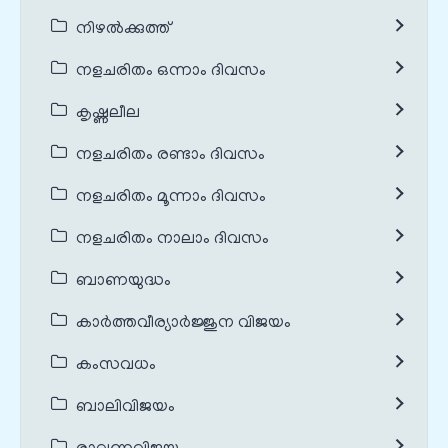
നിഴൽക്കുത്ത്
നളചരിതം ഒന്നാം ദിവസം
കൃഷ്ണലീല
നളചരിതം രണ്ടാം ദിവസം
നളചരിതം മൂന്നാം ദിവസം
നളചരിതം നാലാം ദിവസം
ബാണയുദ്ധം
കാർത്തവീര്യാർജ്ജുന വിജയം
കംസവധം
ബാലിവിജയം