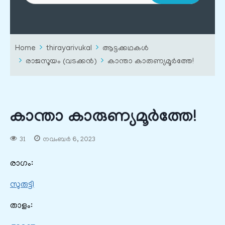
Home
thirayarivukal
ആട്ടക്കഥകൾ
രാജസൂയം (വടക്കൻ)
കാന്താ കാരുണ്യമൂർത്തേ!
കാന്താ കാരുണ്യമൂർത്തേ!
31
നവംബർ 6, 2023
രാഗം:
സുരുട്ടി
താളം: