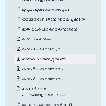
മുഖ്യമായുള്ളോരു രാജസൂയം
ധർമ്മതനൂജ ഞാൻ ദ്വാരക പുക്കുടൻ
ഇതി മധുരിപുഗീതൈർന്നാരദൻ
രംഗം 3 - ദ്വാരക
രംഗം 4 - രൈവതപുരി
കാന്താ കാരുണ്യമൂർത്തേ!
രംഗം 5 - രൈവതവനം
രംഗം 6 - രൈവതവനം
കണ്ടു നിന്നുടെ
പൗരുഷങ്ങളതൊക്കെയും
താഡനം മുസലേന മൂർദ്ധ്നി