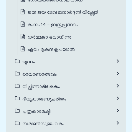
ഗോപികാജാരനാമിവനെ
ജയ ജയ ദേവ ജനാർദ്ദന! വിഷ്ണോ!
രംഗം 14 - ഇന്ദ്രപ്രസ്ഥം
ധർമ്മജാ ഭവാനിന്നു
ഏവം മുകുന്ദകൃപയാൽ
യുദ്ധം
രാവണോത്ഭവം
വിച്ഛിന്നാഭിഷേകം
ദിവ്യകാരുണ്യചരിതം
പുത്രകാമേഷ്ടി
രുഗ്മിണീസ്വയംവരം