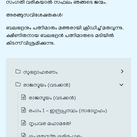
സംഗതി വരികയാൽ സഫലം ഞങ്ങടെ ജന്മം.
അരങ്ങുസവിശേഷതകൾ:
ബലഭദ്രനും പത്നിമാരും മത്തരായി ക്രീഡിച്ച് മരുവുന്നു.
ക്ഷീണിതനായ ബലഭദ്രൻ പത്നിമാരുടെ മടിയിൽ
കിടന്ന് വിശ്രമിക്കുന്നു.
സുഭദ്രാഹരണം
രാജസൂയം (വടക്കൻ)
രാജസൂയം (വടക്കൻ)
രംഗം 1 - ഇന്ദ്രപ്രസ്ഥം (സഭാഗൃഹം)
നൃപവര മഹാമതേ!
ഭൂപതേസ്തു ഭൂരിമംഗളം