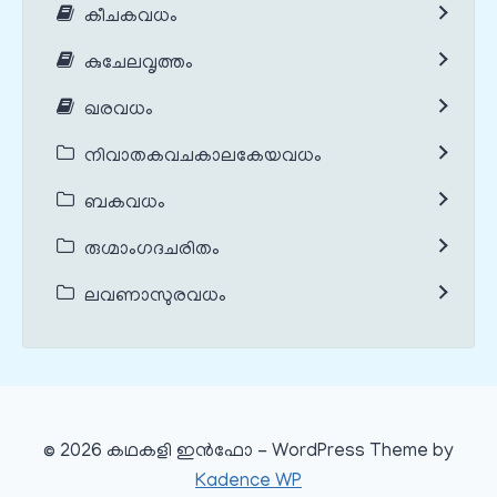
കീചകവധം
കുചേലവൃത്തം
ഖരവധം
നിവാതകവചകാലകേയവധം
ബകവധം
രുഗ്മാംഗദചരിതം
ലവണാസുരവധം
© 2026 കഥകളി ഇൻഫോ - WordPress Theme by
Kadence WP