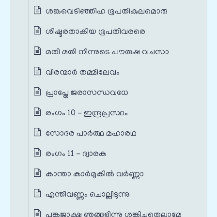
ശങ്കവെടിഞ്ഞിഹ ഭൂപതികുലമൊരു
ശിഷ്ടരതാകിയ ഭൂപതിവരരെ
മതി മതി നിന്നുടെ പൗരുഷ വചസാ
വീരന്മാർ തമ്മിലേവം
പ്രാപ്തേ ജരാസന്ധവധേ
രംഗം 10 - ഇന്ദ്രപ്രസ്ഥം
സോദര പാർത്ഥ മഹാരഥ
രംഗം 11 - ദ്വാരക
കാന്താ കാർമുകിൽ വര്‍ണ്ണാ
എന്തീവണ്ണം ചൊല്ലീടുന്നു
പങ്കജാക്ഷ ഞങ്ങളിന്നു ശങ്കിച്ചതെല്ലാമേ