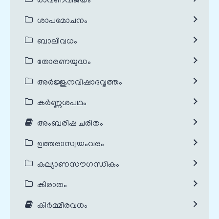
രാവണവിജയം
ശാപമോചനം
ബാലിവധം
തോരണയുദ്ധം
അർജ്ജുനവിഷാദവൃത്തം
കർണ്ണശപഥം
അംബരീഷ ചരിതം
ഉത്തരാസ്വയംവരം
കല്യാണസൗഗന്ധികം
കിരാതം
കിർമ്മീരവധം