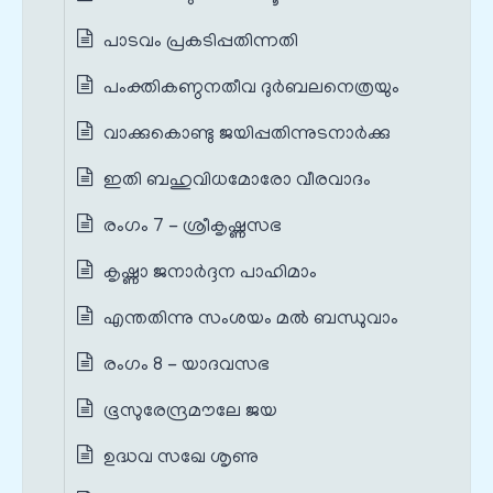
പാടവം പ്രകടിപ്പതിന്നതി
പംക്തികണ്ഠനതീവ ദുർബലനെത്രയും
വാക്കുകൊണ്ടു ജയിപ്പതിന്നുടനാർക്കു
ഇതി ബഹുവിധമോരോ വീരവാദം
രംഗം 7 - ശ്രീകൃഷ്ണസഭ
കൃഷ്ണാ ജനാർദ്ദന പാഹിമാം
എന്തതിന്നു സംശയം മൽ ബന്ധുവാം
രംഗം 8 - യാദവസഭ
ഭൂസുരേന്ദ്രമൗലേ ജയ
ഉദ്ധവ സഖേ ശൃണു