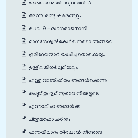
യാതൊന്നു തിരുവുള്ളത്തിൽ
അന്നീ രണ്ടു കർമങ്ങളും
രംഗം 9 - മഗധരാജധാനി
മാഗധേശ്വര! കേൾക്കെടൊ ഞങ്ങടെ
ഭൂമിദേവന്മാർ യാചിച്ചതൊക്കെയും
ഉള്ളിലതിഗർവ്വമിയലും
എന്തു വാഞ്ഛിതം ഞങ്ങൾക്കെന്നു
കഷ്ടമിതു ഭൂമിസുരരേ നിങ്ങളുടെ
എന്നാലിഹ ഞങ്ങൾക്കു
ചിത്രമഹോ ചരിതം
ഹന്തവിവാദം തീർപ്പാൻ നിന്നുടെ