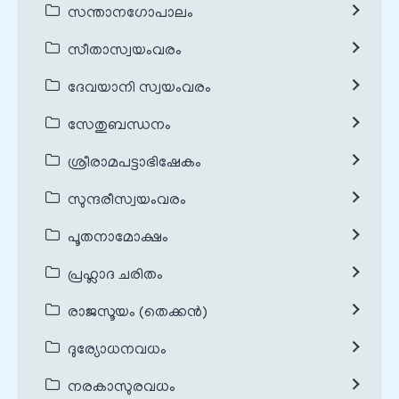
സന്താനഗോപാലം
സീതാസ്വയംവരം
ദേവയാനി സ്വയംവരം
സേതുബന്ധനം
ശ്രീരാമപട്ടാഭിഷേകം
സുന്ദരീസ്വയംവരം
പൂതനാമോക്ഷം
പ്രഹ്ലാദ ചരിതം
രാജസൂയം (തെക്കൻ)
ദുര്യോധനവധം
നരകാസുരവധം