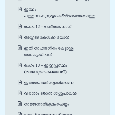
ഇത്ഥം
പത്തുസഹസ്രമുഗ്ദ്ധമിഴിമാരൊടൊത്തു
രംഗം 12 - ചേദിരാജധാനി
അഗ്രജ! കേൾക്ക ഭവാൻ
ഇതി സഹജഗിരം കേട്ടാശു
ദൈത്യാധിപൻ
രംഗം 13 - ഇന്ദ്രപ്രസ്ഥം
(രാജസൂയയജ്ഞവേദി)
ഇത്തരം മൽസ്വാമിതന്നെ
വീരനാം ഞാൻ ശിശുപാലൻ
സജ്ജനാതിക്രമംചെയ്യും